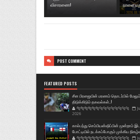
விசாரணை!
நாளை மற
POST
COMMENT
FEATURED POSTS
சீன பிரஜையின் மரணம் தொடர்பில் மேலும
திடுக்கிடும் தகவல்கள்..!
🐅🐅🐅🐅🐅🐅🐆🐆🐆🐆🐆🐆🐆🐆
Ju
2026
கால்பந்து செம்பியன்ஷிப்பின் மூன்றாம் இ
போட்டியில் நடக்கப்போகும் முக்கிய நிகழ்
🐅🐅🐅🐅🐅🐅🐆🐆🐆🐆🐆🐆🐆🐆
Ju