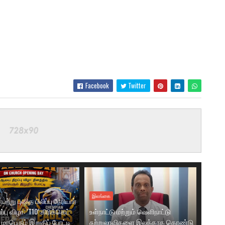
Facebook
Twitter
இலங்கை
ற்று புனித பிலிப்பு நேரியார்
பு விழா: ‘T10’ கிரிக்கெட்
உள்நாட்டு மற்றும் வெளிநாட்டு
மாபெரும் இறுதிப் போட்டி
சுற்றுலாவிகளை இலக்காக கொண்டு