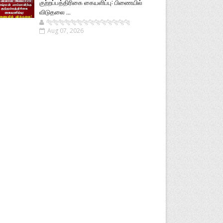
குற்றப்பத்திரிகை கையளிப்பு: பிணையில்
விடுதலை ...
🐅🐅🐅🐅🐅🐅🐆🐆🐆🐆🐆🐆🐆🐆
Aug 07, 2026