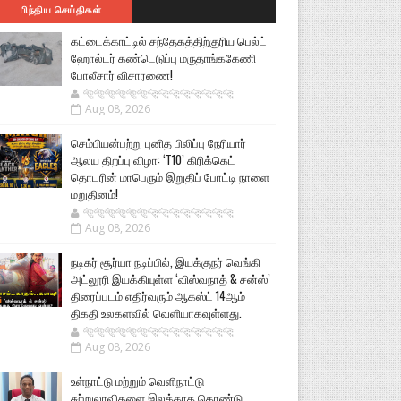
பிந்திய செய்திகள்
கட்டைக்காட்டில் சந்தேகத்திற்குரிய பெல்ட்
ஹோல்டர் கண்டெடுப்பு மருதாங்ககேணி
போலீசார் விசாரணை!
🐅🐅🐅🐅🐅🐅🐆🐆🐆🐆🐆🐆🐆🐆
Aug 08, 2026
செம்பியன்பற்று புனித பிலிப்பு நேரியார்
ஆலய திறப்பு விழா: ‘T10’ கிரிக்கெட்
தொடரின் மாபெரும் இறுதிப் போட்டி நாளை
மறுதினம்!
🐅🐅🐅🐅🐅🐅🐆🐆🐆🐆🐆🐆🐆🐆
Aug 08, 2026
நடிகர் சூர்யா நடிப்பில், இயக்குநர் வெங்கி
அட்லூரி இயக்கியுள்ள ‘விஸ்வநாத் & சன்ஸ்’
திரைப்படம் எதிர்வரும் ஆகஸ்ட் 14ஆம்
திகதி உலகளவில் வெளியாகவுள்ளது.
🐅🐅🐅🐅🐅🐅🐆🐆🐆🐆🐆🐆🐆🐆
Aug 08, 2026
உள்நாட்டு மற்றும் வெளிநாட்டு
சுற்றுலாவிகளை இலக்காக கொண்டு