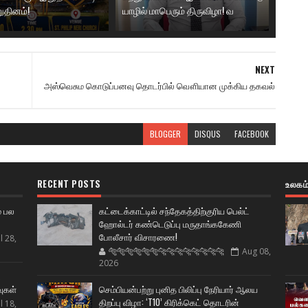
ுதினம்!
யாழில் மாபெரும் திருவிழா! வ
NEXT
அஸ்வெசும கொடுப்பனவு தொடர்பில் வௌியான முக்கிய தகவல்
BLOGGER
DISQUS
FACEBOOK
RECENT POSTS
உலகம
் பல
கட்டைக்காட்டில் சந்தேகத்திற்குரிய பெல்ட்
ஹோல்டர் கண்டெடுப்பு மருதாங்ககேணி
போலீசார் விசாரணை!
l 28,
🐅🐅🐅🐅🐅🐅🐆🐆🐆🐆🐆🐆🐆🐆
Aug 08,
2026
ட
வுகள்
செம்பியன்பற்று புனித பிலிப்பு நேரியார் ஆலய
திறப்பு விழா: ‘T10’ கிரிக்கெட் தொடரின்
l 18,