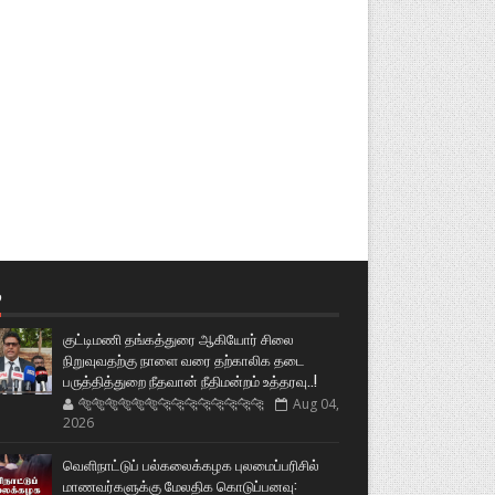
்
குட்டிமணி தங்கத்துரை ஆகியோர் சிலை
நிறுவுவதற்கு நாளை வரை தற்காலிக தடை
பருத்தித்துறை நீதவான் நீதிமன்றம் உத்தரவு..!
🐅🐅🐅🐅🐅🐅🐆🐆🐆🐆🐆🐆🐆🐆
Aug 04,
2026
வெளிநாட்டுப் பல்கலைக்கழக புலமைப்பரிசில்
மாணவர்களுக்கு மேலதிக கொடுப்பனவு: