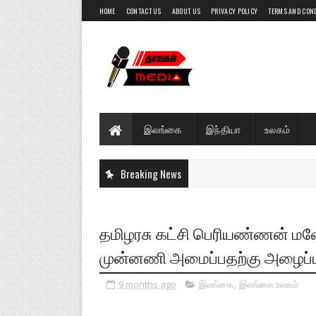
HOME
CONTACT US
ABOUT US
PRIVACY POLICY
TERMS AND CON
இலங்கை
இந்தியா
உலகம்
Breaking News
தமிழரசு கட்சி பெரியண்ணன் ம
முன்னணி அமைப்பதற்கு அழைப்பு.
9 months ago
இலங்கை
,
இலங்கை.உலகம்