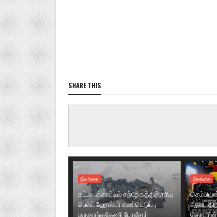
SHARE THIS
இலங்கை
இலங்கை
கட்டைக்காட்டில் சந்தேகத்திற்குரிய
செம்பியன்ப
பெல்ட் ஹோல்டர் கண்டெடுப்பு
ஆலய திறப்
மருதாங்ககேணி போலீசார்
தொடரின் 