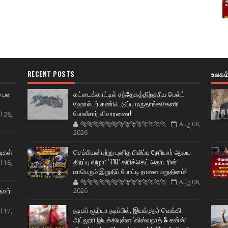
RECENT POSTS
உலகம
் பல
கட்டைக்காட்டில் சந்தேகத்திற்குரிய பெல்ட்
ஹோல்டர் கண்டெடுப்பு மருதாங்ககேணி
போலீசார் விசாரணை!
l 28,
🐅🐅🐅🐅🐅🐅🐆🐆🐆🐆🐆🐆🐆🐆
Aug 08,
2026
ட
வுகள்
செம்பியன்பற்று புனித பிலிப்பு நேரியார் ஆலய
திறப்பு விழா: ‘T10’ கிரிக்கெட் தொடரின்
l 18,
மாபெரும் இறுதிப் போட்டி நாளை மறுதினம்!
🐅🐅🐅🐅🐅🐅🐆🐆🐆🐆🐆🐆🐆🐆
Aug 08,
தவர்
2026
நடிகர் சூர்யா நடிப்பில், இயக்குநர் வெங்கி
l 17,
அட்லூரி இயக்கியுள்ள ‘விஸ்வநாத் & சன்ஸ்’