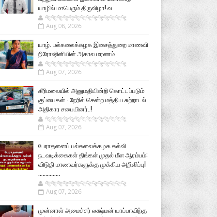
யாழில் மாபெரும் திருவிழா! வ
🐅🐅🐅🐅🐅🐅🐆🐆🐆🐆🐆🐆🐆🐆
Aug 08, 2026
யாழ். பல்கலைக்கழக இசைத்துறை மாணவி
நிரோஷினியின் அகால மரணம்
🐅🐅🐅🐅🐅🐅🐆🐆🐆🐆🐆🐆🐆🐆
Aug 07, 2026
கீரிமலையில் அனுமதியின்றி கொட்டப்படும்
குப்பைகள் - நேரில் சென்ற மத்திய சுற்றாடல்
அதிகார சபையினர்..!
🐅🐅🐅🐅🐅🐅🐆🐆🐆🐆🐆🐆🐆🐆
Aug 07, 2026
பேராதனைப் பல்கலைக்கழக கல்வி
நடவடிக்கைகள் திங்கள் முதல் மீள ஆரம்பம்:
விடுதி மாணவர்களுக்கு முக்கிய அறிவிப்பு!
...............
🐅🐅🐅🐅🐅🐅🐆🐆🐆🐆🐆🐆🐆🐆
Aug 07, 2026
முன்னாள் அமைச்சர் லக்ஷ்மன் யாப்பாவிற்கு