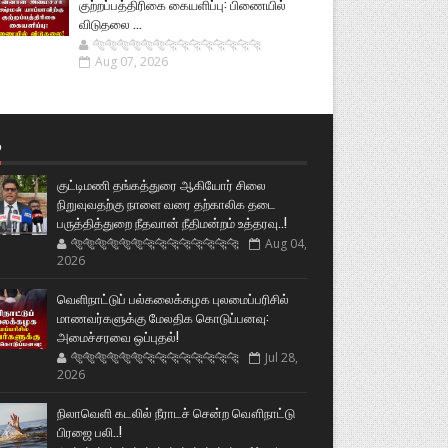
குற்றப்பத்திரிகை கையளிப்பு: பிணையில்
விடுதலை ...
🐅🐅🐅🐅🐅🐅🐆🐆🐆🐆🐆🐆🐆🐆
Aug 07, 2026
்
குட்டிமணி தங்கத்துரை ஆகியோர் சிலை
நிறுவுவதற்கு நாளை வரை தற்காலிக தடை
பருத்தித்துறை நீதவான் நீதிமன்றம் உத்தரவு..!
🐅🐅🐅🐅🐅🐅🐆🐆🐆🐆🐆🐆🐆🐆
Aug 04,
2026
வெளிநாட்டுப் பல்கலைக்கழக புலமைப்பரிசில்
மாணவர்களுக்கு மேலதிக கொடுப்பனவு:
அமைச்சரவை ஒப்புதல்!
🐅🐅🐅🐅🐅🐅🐆🐆🐆🐆🐆🐆🐆🐆
Jul 28,
2026
நிலாவெளி கடலில் நீராடச் சென்ற வௌிநாட்டு
பிரஜை பலி..!