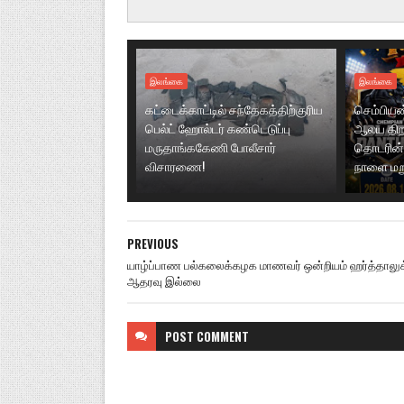
இலங்கை
இலங்கை
கட்டைக்காட்டில் சந்தேகத்திற்குரிய
செம்பியன்ப
பெல்ட் ஹோல்டர் கண்டெடுப்பு
ஆலய திறப்
மருதாங்ககேணி போலீசார்
தொடரின் 
விசாரணை!
நாளை மற
PREVIOUS
யாழ்ப்பாண பல்கலைக்கழக மாணவர் ஒன்றியம் ஹர்த்தாலுக
ஆதரவு இல்லை
POST
COMMENT