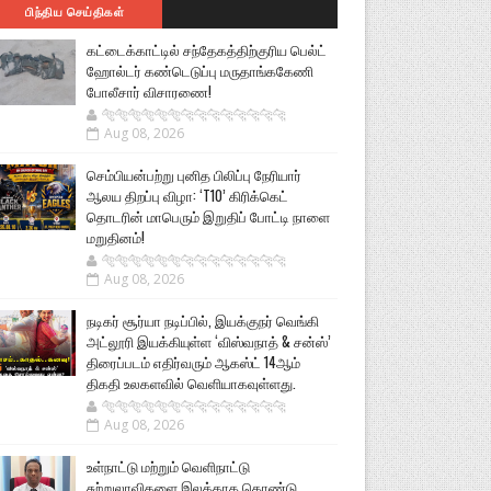
பிந்திய செய்திகள்
கட்டைக்காட்டில் சந்தேகத்திற்குரிய பெல்ட்
ஹோல்டர் கண்டெடுப்பு மருதாங்ககேணி
போலீசார் விசாரணை!
🐅🐅🐅🐅🐅🐅🐆🐆🐆🐆🐆🐆🐆🐆
Aug 08, 2026
செம்பியன்பற்று புனித பிலிப்பு நேரியார்
ஆலய திறப்பு விழா: ‘T10’ கிரிக்கெட்
தொடரின் மாபெரும் இறுதிப் போட்டி நாளை
மறுதினம்!
🐅🐅🐅🐅🐅🐅🐆🐆🐆🐆🐆🐆🐆🐆
Aug 08, 2026
நடிகர் சூர்யா நடிப்பில், இயக்குநர் வெங்கி
அட்லூரி இயக்கியுள்ள ‘விஸ்வநாத் & சன்ஸ்’
திரைப்படம் எதிர்வரும் ஆகஸ்ட் 14ஆம்
திகதி உலகளவில் வெளியாகவுள்ளது.
🐅🐅🐅🐅🐅🐅🐆🐆🐆🐆🐆🐆🐆🐆
Aug 08, 2026
உள்நாட்டு மற்றும் வெளிநாட்டு
சுற்றுலாவிகளை இலக்காக கொண்டு