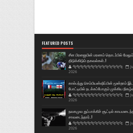
FEATURED POSTS
சீன பிரஜையின் மரணம் தொடர்பில் மேலும
திடுக்கிடும் தகவல்கள்..!
🐅🐅🐅🐅🐅🐅🐆🐆🐆🐆🐆🐆🐆🐆
Ju
2026
கால்பந்து செம்பியன்ஷிப்பின் மூன்றாம் இ
போட்டியில் நடக்கப்போகும் முக்கிய நிகழ்
🐅🐅🐅🐅🐅🐅🐆🐆🐆🐆🐆🐆🐆🐆
Ju
2026
நவகமுவ துப்பாக்கிச் சூட்டில் காயமடைந்
சாவடைந்தார்..!
🐅🐅🐅🐅🐅🐅🐆🐆🐆🐆🐆🐆🐆🐆
Ju
2026