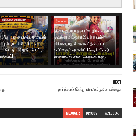
இலங்கை
நடிகர் சூர்யா நடிப்பில், இயக்குநர்
ற்று புனித பிலிப்பு நேரியார்
வெங்கி அட்லூரி இயக்கியுள்ள
பு விழா: ‘T10’ கிரிக்கெட்
‘விஸ்வநாத் & சன்ஸ்’ திரைப்படம்
மாபெரும் இறுதிப் போட்டி
எதிர்வரும் ஆகஸ்ட் 14ஆம் திகதி
ுதினம்!
உலகளவில் வெளியாகவுள்ளது.
NEXT
்கு
ஹர்த்தால் இன்று பிசுபிசுத்துபோயுள்ளது.
BLOGGER
DISQUS
FACEBOOK