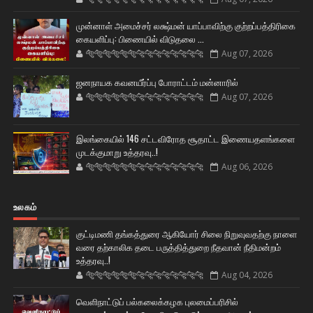
முன்னாள் அமைச்சர் லக்ஷ்மன் யாப்பாவிற்கு குற்றப்பத்திரிகை
கையளிப்பு: பிணையில் விடுதலை ...
🐅🐅🐅🐅🐅🐅🐆🐆🐆🐆🐆🐆🐆🐆
Aug 07, 2026
ஜனநாயக கவனயீர்ப்பு போராட்டம் மன்னாரில்
🐅🐅🐅🐅🐅🐅🐆🐆🐆🐆🐆🐆🐆🐆
Aug 07, 2026
இலங்கையில் 146 சட்டவிரோத சூதாட்ட இணையதளங்களை
முடக்குமாறு உத்தரவு..!
🐅🐅🐅🐅🐅🐅🐆🐆🐆🐆🐆🐆🐆🐆
Aug 06, 2026
உலகம்
குட்டிமணி தங்கத்துரை ஆகியோர் சிலை நிறுவுவதற்கு நாளை
வரை தற்காலிக தடை பருத்தித்துறை நீதவான் நீதிமன்றம்
உத்தரவு..!
🐅🐅🐅🐅🐅🐅🐆🐆🐆🐆🐆🐆🐆🐆
Aug 04, 2026
வெளிநாட்டுப் பல்கலைக்கழக புலமைப்பரிசில்