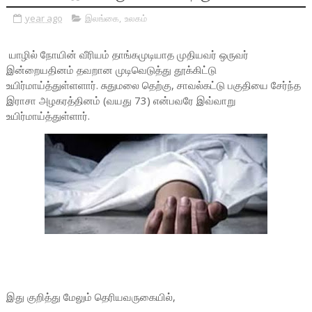
year ago
இலங்கை
,
உலகம்
யாழில் நோயின் வீரியம் தாங்கமுடியாத முதியவர் ஒருவர்
இன்றையதினம் தவறான முடிவெடுத்து தூக்கிட்டு
உயிர்மாய்த்துள்ளளார். சுதுமலை தெற்கு, சாவல்கட்டு பகுதியை சேர்ந்த
இராசா அழகரத்தினம் (வயது 73) என்பவரே இவ்வாறு
உயிர்மாய்த்துள்ளார்.
இது குறித்து மேலும் தெரியவருகையில்,