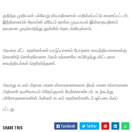
குறித்த முதியவர் பல்வேறு வியாதிகளால் பாதிக்கப்பட்டு காணப்பட்டார்.
இந்நிலையில் நோயின் வீரியம் தாங்க முடியாமல் இன்றையதினம்
தவறான முடிவெடுத்து தூக்கில் தொடங்கியுள்ளார்.
அவரை மீட்ட உறவினர்கள் யாழ்ப்பாணம் போதனா வைத்தியசாலைக்கு
கொண்டு சென்றவேளை அவர் ஏற்கனவே உயிரிழந்து விட்டதாக
வைத்தியர்கள் தெரிவித்தனர்.
அவரது சடலம் மீதான மரண விசாரணைகளை திடீர் மரண விசாரணை
அதிகாரி நமசிவாயம் பிறேம்குமார் மேற்கொண்டார். உடற்கூற்று
பரிசோதனைகளின் பின்னர் சடலம் உறவினர்களிடம் ஒப்படைக்கப்
பட்டது.
Facebook
Twitter
SHARE THIS