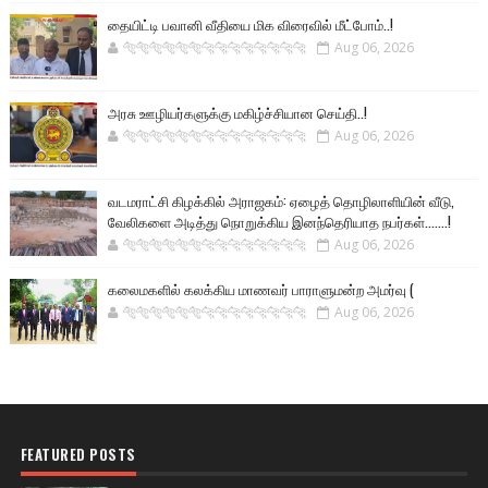
தையிட்டி பவானி வீதியை மிக விரைவில் மீட்போம்..!
🐅🐅🐅🐅🐅🐅🐆🐆🐆🐆🐆🐆🐆🐆
Aug 06, 2026
அரசு ஊழியர்களுக்கு மகிழ்ச்சியான செய்தி..!
🐅🐅🐅🐅🐅🐅🐆🐆🐆🐆🐆🐆🐆🐆
Aug 06, 2026
வடமராட்சி கிழக்கில் அராஜகம்: ஏழைத் தொழிலாளியின் வீடு,
வேலிகளை அடித்து நொறுக்கிய இனந்தெரியாத நபர்கள்.......!
🐅🐅🐅🐅🐅🐅🐆🐆🐆🐆🐆🐆🐆🐆
Aug 06, 2026
கலைமகளில் கலக்கிய மாணவர் பாராளுமன்ற அமர்வு (
🐅🐅🐅🐅🐅🐅🐆🐆🐆🐆🐆🐆🐆🐆
Aug 06, 2026
FEATURED POSTS