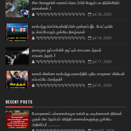
சீன பிரஜையின் மரணம் தொடர்பில் மேலும் பல திடுக்கிடும்
தகவல்கள்..!
🐅🐅🐅🐅🐅🐅🐆🐆🐆🐆🐆🐆🐆🐆
Jul 28, 2026
கால்பந்து செம்பியன்ஷிப்பின் மூன்றாம் இட போட்டியில்
நடக்கப்போகும் முக்கிய நிகழ்வுகள்
🐅🐅🐅🐅🐅🐅🐆🐆🐆🐆🐆🐆🐆🐆
Jul 18, 2026
நவகமுவ துப்பாக்கிச் சூட்டில் காயமடைந்தவர்
சாவடைந்தார்..!
🐅🐅🐅🐅🐅🐅🐆🐆🐆🐆🐆🐆🐆🐆
Jul 17, 2026
உலகக் கிண்ண கால்பந்து வரலாற்றில் புதிய சாதனை: கிலியன்
எம்பாப்பே அசத்தல்!
🐅🐅🐅🐅🐅🐅🐆🐆🐆🐆🐆🐆🐆🐆
Jul 01, 2026
RECENT POSTS
பேராதனைப் பல்கலைக்கழக கல்வி நடவடிக்கைகள் திங்கள்
முதல் மீள ஆரம்பம்: விடுதி மாணவர்களுக்கு முக்கிய
அறிவிப்பு! ...............
🐅🐅🐅🐅🐅🐅🐆🐆🐆🐆🐆🐆🐆🐆
Aug 07, 2026