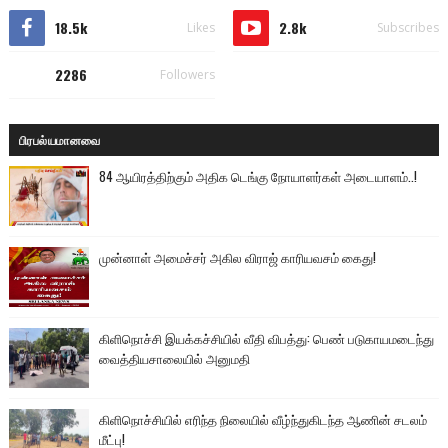
18.5k
2.8k
Likes
Subscribes
2286
Followers
பிரபல்யமானவை
84 ஆயிரத்திற்கும் அதிக டெங்கு நோயாளர்கள் அடையாளம்..!
முன்னாள் அமைச்சர் அகில விராஜ் காரியவசம் கைது!
கிளிநொச்சி இயக்கச்சியில் வீதி விபத்து: பெண் படுகாயமடைந்து
வைத்தியசாலையில் அனுமதி
கிளிநொச்சியில் எரிந்த நிலையில் வீழ்ந்துகிடந்த ஆணின் சடலம்
மீட்பு!