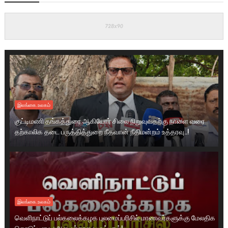
இலங்கை.உலகம்
குட்டிமணி தங்கத்துரை ஆகியோர் சிலை நிறுவுவதற்கு நாளை வரை
தற்காலிக தடை பருத்தித்துறை நீதவான் நீதிமன்றம் உத்தரவு..!
இலங்கை.உலகம்
வெளிநாட்டுப் பல்கலைக்கழக புலமைப்பரிசில் மாணவர்களுக்கு மேலதிக
கொடுப்பனவு: அமைச்சரவை ஒப்புதல்!