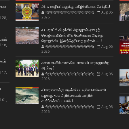
் பல
அரசு ஊழியர்களுக்கு மகிழ்ச்சியான செய்தி..!
🐅🐅🐅🐅🐅🐅🐆🐆🐆🐆🐆🐆🐆🐆
Aug 06,
2026
l 28,
வடமராட்சி கிழக்கில் அராஜகம்: ஏழைத்
ட
தொழிலாளியின் வீடு, வேலிகளை அடித்து
வுகள்
நொறுக்கிய இனந்தெரியாத நபர்கள்.......!
l 18,
🐅🐅🐅🐅🐅🐅🐆🐆🐆🐆🐆🐆🐆🐆
Aug 06,
2026
தவர்
கலைமகளில் கலக்கிய மாணவர் பாராளுமன்ற
அமர்வு (
l 17,
🐅🐅🐅🐅🐅🐅🐆🐆🐆🐆🐆🐆🐆🐆
Aug 06,
2026
ய
விசாரணைக்கு எடுக்கப்படவுள்ள செம்மணி
வழக்கு - பல அறிக்கைகள் மன்றில்
l 01,
சமர்ப்பிக்கப்படலாம்..!
🐅🐅🐅🐅🐅🐅🐆🐆🐆🐆🐆🐆🐆🐆
Aug 06,
2026