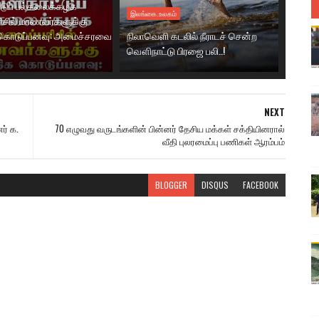
டுப் பல்கலைக்கழக
இலங்கை.உலகம்
ரிசில் மாணவர்களுக்கு
கொடுப்பனவு: அமைச்சரவை
நிலாவெளி கடலில் நீராடச் சென்ற
வௌிநாட்டு பிரஜை பலி..!
NEXT
ர் க.
70 எழுவது வருடங்களின் பின்னர் தேசிய மக்கள் சக்தியினரால்
வீதி புலரமைப்பு பணிகள் ஆரம்பம்
BLOGGER
DISQUS
FACEBOOK