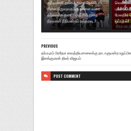
குட்டிமணி தங்கத்துரை ஆகியோர்
வெளிநாட்
சிலை நிறுவுவதற்கு நாளை வரை
புலமைப்ப
தற்காலிக தடை பருத்தித்துறை
மேலதிக 
நீதவான் நீதிமன்றம் உத்தரவு..!
ஒப்புதல்!
PREVIOUS
தர்மபுரம் பிரதேச வைத்தியசாலைக்கு நாடாளுமன்ற உறுப்பின
இளங்குமரன் திடீர் விஜயம்
POST
COMMENT