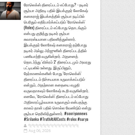
ரோலெக்ஸ் திரைப்படம் எப்போது? - நடிகர்
சூர்யா அதிரடி பதில் இயக்குநர் லோகேஷ்
கனகராஜ் இயக்கத்தில் சூர்யா நடிப்பில்
பெரிதும் எதிர்பார்க்கப்படும் 'ரோலெக்ஸ்'
(Rolex) திரைப்படம் எப்போது தொடங்கும்
என்பது குறித்து நடிகர் சூர்யா
சுவாரஸ்யமான பதிலளித்துள்ளார்.
இயக்குநர் லோகேஷ் கனகராஜ் தற்போது
நடிகர் அல்லு அர்ஜுனின் திரைப்படத்தில்
பணியாற்றி வருகின்றார். அதனைத்
தொடர்ந்து 'விக்ரம் 2' திரைப்படமும் அவரது
பட்டியலில் உள்ளது. இருப்பினும்,
நேர்காணல்களின் போது 'ரோலெக்ஸ்'
திரைப்படம் நிச்சயமாக உருவாக்கப்படும்
என்றும், அதற்கான கதையை எழுதி
வருவதாகவும் லோகேஷ் கூறி வருகின்றார்.
எனவே, 'ரோலெக்ஸ்' திரைப்படம் எப்போது
அதிகாரப்பூர்வமாக உருவாகும் என்பதற்கு
காலம் தான் பதில் சொல்ல வேண்டும் என்று
சூர்யா தெரிவித்துள்ளார். #sooriyannews
#Srilanka #TruthAtAllCosts #rolex #surya
🐅🐅🐅🐅🐅🐅🐆🐆🐆🐆🐆🐆🐆🐆
Aug 06, 2026