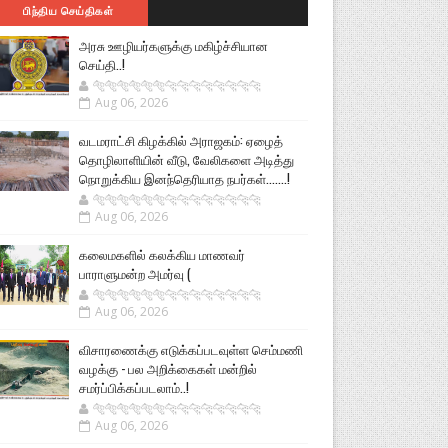
பிந்திய செய்திகள்
அரசு ஊழியர்களுக்கு மகிழ்ச்சியான
செய்தி..!
🐅🐅🐅🐅🐅🐅🐆🐆🐆🐆🐆🐆🐆🐆
Aug 06, 2026
வடமராட்சி கிழக்கில் அராஜகம்: ஏழைத்
தொழிலாளியின் வீடு, வேலிகளை அடித்து
நொறுக்கிய இனந்தெரியாத நபர்கள்.......!
🐅🐅🐅🐅🐅🐅🐆🐆🐆🐆🐆🐆🐆🐆
Aug 06, 2026
கலைமகளில் கலக்கிய மாணவர்
பாராளுமன்ற அமர்வு (
🐅🐅🐅🐅🐅🐅🐆🐆🐆🐆🐆🐆🐆🐆
Aug 06, 2026
விசாரணைக்கு எடுக்கப்படவுள்ள செம்மணி
வழக்கு - பல அறிக்கைகள் மன்றில்
சமர்ப்பிக்கப்படலாம்..!
🐅🐅🐅🐅🐅🐅🐆🐆🐆🐆🐆🐆🐆🐆
Aug 06, 2026