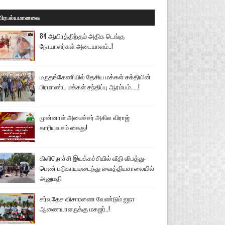
பிரபல்யமானவை
84 ஆயிரத்திற்கும் அதிக டெங்கு
நோயாளர்கள் அடையாளம்..!
மருதங்கேணியில் தேசிய மக்கள் சக்தியின்
பிரமாண்ட மக்கள் சந்திப்பு ஆரம்பம்.....!
முன்னாள் அமைச்சர் அகில விராஜ்
காரியவசம் கைது!
கிளிநொச்சி இயக்கச்சியில் வீதி விபத்து:
பெண் படுகாயமடைந்து வைத்தியசாலையில்
அனுமதி
சர்வதேச விசாரணை வேண்டும் ஐநா
ஆணையாளருக்கு மகஜர்..!