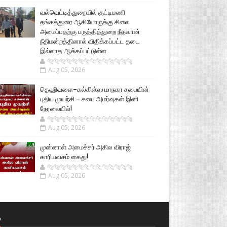
வல்வெட்டித்துறையில் குட்டிமணி
தங்கத்துரை ஆகியோருக்கு சிலை
அமைப்பதற்கு பருத்தித்துறை நீதவான்
நீதிமன்றத்தினால் விதிக்கப்பட்ட தடை
இல்லாத ஆக்கப்பட்டுள்ள
🐅🐅🐅🐅🐅🐅🐆🐆🐆🐆🐆🐆🐆🐆
Aug 05, 2026
தெஹிவளை–கல்கிஸ்ஸ மாநகர சபையின்
புதிய முயற்சி – சபை அமர்வுகள் இனி
நேரலையில்!
🐅🐅🐅🐅🐅🐅🐆🐆🐆🐆🐆🐆🐆🐆
Aug 05, 2026
முன்னாள் அமைச்சர் அகில விராஜ்
காரியவசம் கைது!
🐅🐅🐅🐅🐅🐅🐆🐆🐆🐆🐆🐆🐆🐆
Aug 05, 2026
்