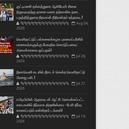
குட்டிமணி தங்கத்துரை ஆகியோர் சிலை
நிறுவுவதற்கு நாளை வரை தற்காலிக தடை
பருத்தித்துறை நீதவான் நீதிமன்றம் உத்தரவு..!
🐅🐅🐅🐅🐅🐅🐆🐆🐆🐆🐆🐆🐆🐆
Aug 04,
2026
வெளிநாட்டுப் பல்கலைக்கழக புலமைப்பரிசில்
மாணவர்களுக்கு மேலதிக கொடுப்பனவு:
அமைச்சரவை ஒப்புதல்!
🐅🐅🐅🐅🐅🐅🐆🐆🐆🐆🐆🐆🐆🐆
Jul 28,
2026
நிலாவெளி கடலில் நீராடச் சென்ற வௌிநாட்டு
பிரஜை பலி..!
🐅🐅🐅🐅🐅🐅🐆🐆🐆🐆🐆🐆🐆🐆
Jul 27,
2026
ஈபிடிபியின் ஆதரவுடன் ஆட்சி அமைக்கப்பட்ட
சபைகளில் நிர்வாக திறனின்மை - பேசி தீர்வு
காணப்படும் என்கிறார் டக்ளஸ்!
🐅🐅🐅🐅🐅🐅🐆🐆🐆🐆🐆🐆🐆🐆
Jul 19,
2026