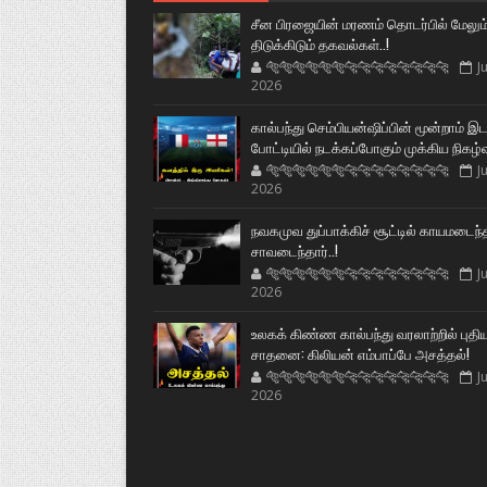
சீன பிரஜையின் மரணம் தொடர்பில் மேலும
திடுக்கிடும் தகவல்கள்..!
🐅🐅🐅🐅🐅🐅🐆🐆🐆🐆🐆🐆🐆🐆
Ju
2026
கால்பந்து செம்பியன்ஷிப்பின் மூன்றாம் இ
போட்டியில் நடக்கப்போகும் முக்கிய நிகழ்
🐅🐅🐅🐅🐅🐅🐆🐆🐆🐆🐆🐆🐆🐆
Ju
2026
நவகமுவ துப்பாக்கிச் சூட்டில் காயமடைந்
சாவடைந்தார்..!
🐅🐅🐅🐅🐅🐅🐆🐆🐆🐆🐆🐆🐆🐆
Ju
2026
உலகக் கிண்ண கால்பந்து வரலாற்றில் புதி
சாதனை: கிலியன் எம்பாப்பே அசத்தல்!
🐅🐅🐅🐅🐅🐅🐆🐆🐆🐆🐆🐆🐆🐆
Ju
2026