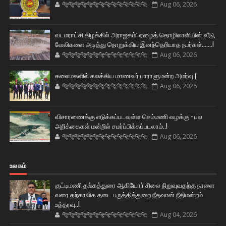
🐅🐅🐅🐅🐅🐅🐆🐆🐆🐆🐆🐆🐆🐆
Aug 06, 2026
வடமராட்சி கிழக்கில் அராஜகம்: ஏழைத் தொழிலாளியின் வீடு,
வேலிகளை அடித்து நொறுக்கிய இனந்தெரியாத நபர்கள்.......!
🐅🐅🐅🐅🐅🐅🐆🐆🐆🐆🐆🐆🐆🐆
Aug 06, 2026
கலைமகளில் கலக்கிய மாணவர் பாராளுமன்ற அமர்வு (
🐅🐅🐅🐅🐅🐅🐆🐆🐆🐆🐆🐆🐆🐆
Aug 06, 2026
விசாரணைக்கு எடுக்கப்படவுள்ள செம்மணி வழக்கு - பல
அறிக்கைகள் மன்றில் சமர்ப்பிக்கப்படலாம்..!
🐅🐅🐅🐅🐅🐅🐆🐆🐆🐆🐆🐆🐆🐆
Aug 06, 2026
உலகம்
குட்டிமணி தங்கத்துரை ஆகியோர் சிலை நிறுவுவதற்கு நாளை
வரை தற்காலிக தடை பருத்தித்துறை நீதவான் நீதிமன்றம்
உத்தரவு..!
🐅🐅🐅🐅🐅🐅🐆🐆🐆🐆🐆🐆🐆🐆
Aug 04, 2026