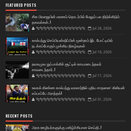
FEATURED POSTS
சீன பிரஜையின் மரணம் தொடர்பில் மேலும் பல திடுக்கிடும்
தகவல்கள்..!
🐅🐅🐅🐅🐅🐅🐆🐆🐆🐆🐆🐆🐆🐆
Jul 28, 2026
கால்பந்து செம்பியன்ஷிப்பின் மூன்றாம் இட போட்டியில்
நடக்கப்போகும் முக்கிய நிகழ்வுகள்
🐅🐅🐅🐅🐅🐅🐆🐆🐆🐆🐆🐆🐆🐆
Jul 18, 2026
நவகமுவ துப்பாக்கிச் சூட்டில் காயமடைந்தவர்
சாவடைந்தார்..!
🐅🐅🐅🐅🐅🐅🐆🐆🐆🐆🐆🐆🐆🐆
Jul 17, 2026
உலகக் கிண்ண கால்பந்து வரலாற்றில் புதிய சாதனை: கிலியன்
எம்பாப்பே அசத்தல்!
🐅🐅🐅🐅🐅🐅🐆🐆🐆🐆🐆🐆🐆🐆
Jul 01, 2026
RECENT POSTS
அரசு ஊழியர்களுக்கு மகிழ்ச்சியான செய்தி..!