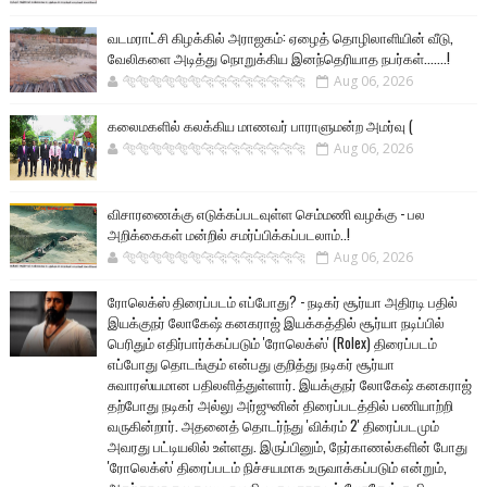
வடமராட்சி கிழக்கில் அராஜகம்: ஏழைத் தொழிலாளியின் வீடு,
வேலிகளை அடித்து நொறுக்கிய இனந்தெரியாத நபர்கள்.......!
🐅🐅🐅🐅🐅🐅🐆🐆🐆🐆🐆🐆🐆🐆
Aug 06, 2026
கலைமகளில் கலக்கிய மாணவர் பாராளுமன்ற அமர்வு (
🐅🐅🐅🐅🐅🐅🐆🐆🐆🐆🐆🐆🐆🐆
Aug 06, 2026
விசாரணைக்கு எடுக்கப்படவுள்ள செம்மணி வழக்கு - பல
அறிக்கைகள் மன்றில் சமர்ப்பிக்கப்படலாம்..!
🐅🐅🐅🐅🐅🐅🐆🐆🐆🐆🐆🐆🐆🐆
Aug 06, 2026
ரோலெக்ஸ் திரைப்படம் எப்போது? - நடிகர் சூர்யா அதிரடி பதில்
இயக்குநர் லோகேஷ் கனகராஜ் இயக்கத்தில் சூர்யா நடிப்பில்
பெரிதும் எதிர்பார்க்கப்படும் 'ரோலெக்ஸ்' (Rolex) திரைப்படம்
எப்போது தொடங்கும் என்பது குறித்து நடிகர் சூர்யா
சுவாரஸ்யமான பதிலளித்துள்ளார். இயக்குநர் லோகேஷ் கனகராஜ்
தற்போது நடிகர் அல்லு அர்ஜுனின் திரைப்படத்தில் பணியாற்றி
வருகின்றார். அதனைத் தொடர்ந்து 'விக்ரம் 2' திரைப்படமும்
அவரது பட்டியலில் உள்ளது. இருப்பினும், நேர்காணல்களின் போது
'ரோலெக்ஸ்' திரைப்படம் நிச்சயமாக உருவாக்கப்படும் என்றும்,