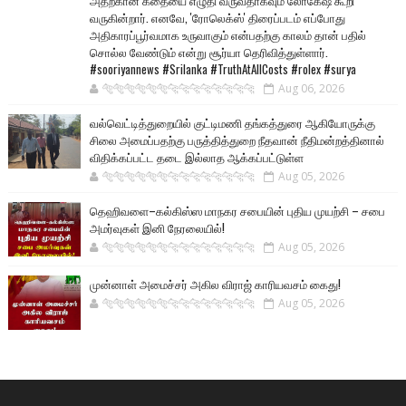
அதற்கான கதையை எழுதி வருவதாகவும் லோகேஷ் கூறி
வருகின்றார். எனவே, 'ரோலெக்ஸ்' திரைப்படம் எப்போது
அதிகாரப்பூர்வமாக உருவாகும் என்பதற்கு காலம் தான் பதில்
சொல்ல வேண்டும் என்று சூர்யா தெரிவித்துள்ளார்.
#sooriyannews #Srilanka #TruthAtAllCosts #rolex #surya
🐅🐅🐅🐅🐅🐅🐆🐆🐆🐆🐆🐆🐆🐆
Aug 06, 2026
வல்வெட்டித்துறையில் குட்டிமணி தங்கத்துரை ஆகியோருக்கு
சிலை அமைப்பதற்கு பருத்தித்துறை நீதவான் நீதிமன்றத்தினால்
விதிக்கப்பட்ட தடை இல்லாத ஆக்கப்பட்டுள்ள
🐅🐅🐅🐅🐅🐅🐆🐆🐆🐆🐆🐆🐆🐆
Aug 05, 2026
தெஹிவளை–கல்கிஸ்ஸ மாநகர சபையின் புதிய முயற்சி – சபை
அமர்வுகள் இனி நேரலையில்!
🐅🐅🐅🐅🐅🐅🐆🐆🐆🐆🐆🐆🐆🐆
Aug 05, 2026
முன்னாள் அமைச்சர் அகில விராஜ் காரியவசம் கைது!
🐅🐅🐅🐅🐅🐅🐆🐆🐆🐆🐆🐆🐆🐆
Aug 05, 2026