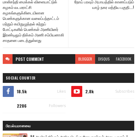
மாலிசந்தி மைக்கல் விளையாட்டுக்
நோய் பரவும் அபாயத்தில் காணப்படும்
கழகம் வடமராட்சி
யாழ் நகர மத்திய பகுதி....!
கழகங்களுக்கிடையிலான
பெண்களுக்கான வலைப்பந்தாட்டம்
மற்றும் கயிறுழுத்தல் சுற்றுப்
போட்டிகளில் பெண்கள் அணியினர்
இரண்டிலும் திக்கம் அணி சம்பியனாகி
சாதனை படைத்துள்ளது
POST
COMMENT
BLOGGER
DISQUS
FACEBOOK
SOCIAL COUNTER
18.5k
2.8k
Likes
Subscribes
2286
Followers
பிரபல்யமானவை
84 ஆயிரத்திற்கும் அதிக டெங்கு நோயாளர்கள் அடையாளம்..!