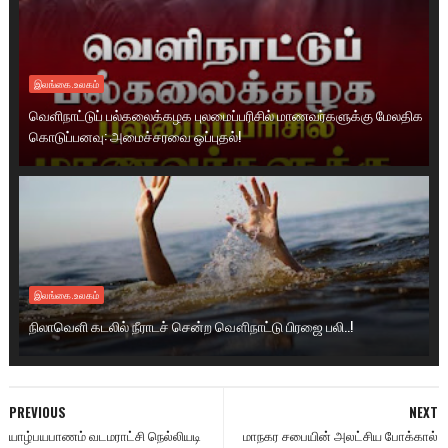
இலங்கை.உலகம்
வெளிநாட்டுப் பல்கலைக்கழக புலமைப்பரிசில் மாணவர்களுக்கு மேலதிக
கொடுப்பனவு: அமைச்சரவை ஒப்புதல்!
இலங்கை.உலகம்
நிலாவெளி கடலில் நீராடச் சென்ற வௌிநாட்டு பிரஜை பலி..!
PREVIOUS
NEXT
யாழ்பயபாணம் வடமராட்சி நெல்லியடி
மாநகர சபையின் அலட்சிய போக்கால்