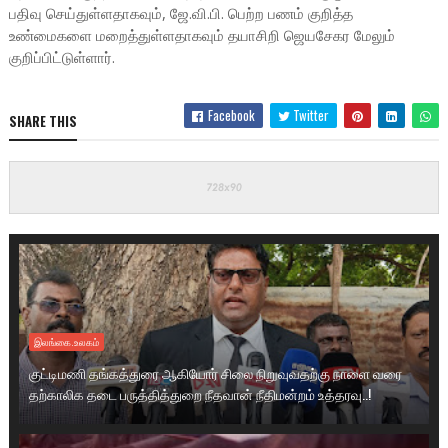
பதிவு செய்துள்ளதாகவும், ஜே.வி.பி. பெற்ற பணம் குறித்த
உண்மைகளை மறைத்துள்ளதாகவும் தயாசிறி ஜெயசேகர மேலும்
குறிப்பிட்டுள்ளார்.
Facebook
Twitter
SHARE THIS
இலங்கை.உலகம்
குட்டிமணி தங்கத்துரை ஆகியோர் சிலை நிறுவுவதற்கு நாளை வரை
தற்காலிக தடை பருத்தித்துறை நீதவான் நீதிமன்றம் உத்தரவு..!