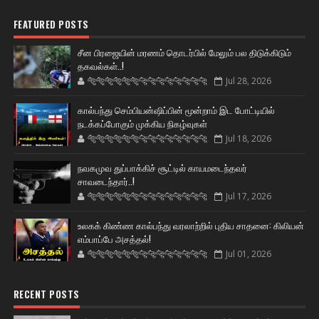
FEATURED POSTS
சீன பிரஜையின் மரணம் தொடர்பில் மேலும் பல திடுக்கிடும்
தகவல்கள்..!
🐅🐅🐅🐅🐅🐅🐆🐆🐆🐆🐆🐆🐆🐆
Jul 28, 2026
கால்பந்து செம்பியன்ஷிப்பின் மூன்றாம் இட போட்டியில்
நடக்கப்போகும் முக்கிய நிகழ்வுகள்
🐅🐅🐅🐅🐅🐅🐆🐆🐆🐆🐆🐆🐆🐆
Jul 18, 2026
நவகமுவ துப்பாக்கிச் சூட்டில் காயமடைந்தவர்
சாவடைந்தார்..!
🐅🐅🐅🐅🐅🐅🐆🐆🐆🐆🐆🐆🐆🐆
Jul 17, 2026
உலகக் கிண்ண கால்பந்து வரலாற்றில் புதிய சாதனை: கிலியன்
எம்பாப்பே அசத்தல்!
🐅🐅🐅🐅🐅🐅🐆🐆🐆🐆🐆🐆🐆🐆
Jul 01, 2026
RECENT POSTS