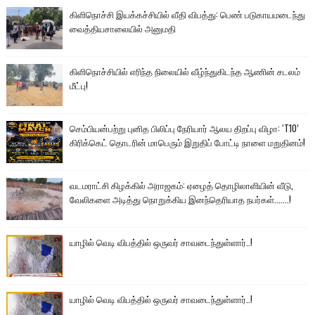
கிளிநொச்சி இயக்கச்சியில் வீதி விபத்து: பெண் படுகாயமடைந்து
வைத்தியசாலையில் அனுமதி
கிளிநொச்சியில் எரிந்த நிலையில் வீழ்ந்துகிடந்த ஆணின் சடலம்
மீட்பு!
செம்பியன்பற்று புனித பிலிப்பு நேரியார் ஆலய திறப்பு விழா: ‘T10’
கிரிக்கெட் தொடரின் மாபெரும் இறுதிப் போட்டி நாளை மறுதினம்!
வடமராட்சி கிழக்கில் அராஜகம்: ஏழைத் தொழிலாளியின் வீடு,
வேலிகளை அடித்து நொறுக்கிய இனந்தெரியாத நபர்கள்.......!
யாழில் வெடி விபத்தில் ஒருவர் சாவடைந்துள்ளார்..!
யாழில் வெடி விபத்தில் ஒருவர் சாவடைந்துள்ளார்..!