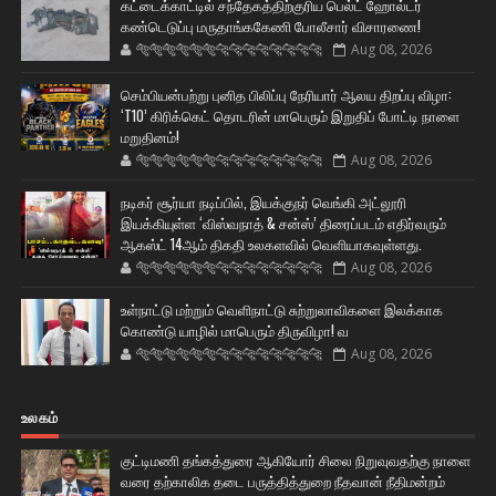
கட்டைக்காட்டில் சந்தேகத்திற்குரிய பெல்ட் ஹோல்டர்
கண்டெடுப்பு மருதாங்ககேணி போலீசார் விசாரணை!
🐅🐅🐅🐅🐅🐅🐆🐆🐆🐆🐆🐆🐆🐆
Aug 08, 2026
செம்பியன்பற்று புனித பிலிப்பு நேரியார் ஆலய திறப்பு விழா:
‘T10’ கிரிக்கெட் தொடரின் மாபெரும் இறுதிப் போட்டி நாளை
மறுதினம்!
🐅🐅🐅🐅🐅🐅🐆🐆🐆🐆🐆🐆🐆🐆
Aug 08, 2026
நடிகர் சூர்யா நடிப்பில், இயக்குநர் வெங்கி அட்லூரி
இயக்கியுள்ள ‘விஸ்வநாத் & சன்ஸ்’ திரைப்படம் எதிர்வரும்
ஆகஸ்ட் 14ஆம் திகதி உலகளவில் வெளியாகவுள்ளது.
🐅🐅🐅🐅🐅🐅🐆🐆🐆🐆🐆🐆🐆🐆
Aug 08, 2026
உள்நாட்டு மற்றும் வெளிநாட்டு சுற்றுலாவிகளை இலக்காக
கொண்டு யாழில் மாபெரும் திருவிழா! வ
🐅🐅🐅🐅🐅🐅🐆🐆🐆🐆🐆🐆🐆🐆
Aug 08, 2026
உலகம்
குட்டிமணி தங்கத்துரை ஆகியோர் சிலை நிறுவுவதற்கு நாளை
வரை தற்காலிக தடை பருத்தித்துறை நீதவான் நீதிமன்றம்