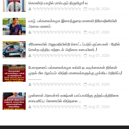
கொண்டு யாழில் மாபெரும் திருவிழா! வ
🐅🐅🐅🐅🐅🐅🐆🐆🐆🐆🐆🐆🐆🐆
Aug 08, 2026
யாழ். பல்கலைக்கழக இசைத்துறை மாணவி நிரோஷினியின்
அகால மரணம்
🐅🐅🐅🐅🐅🐅🐆🐆🐆🐆🐆🐆🐆🐆
Aug 07, 2026
கீரிமலையில் அனுமதியின்றி கொட்டப்படும் குப்பைகள் - நேரில்
சென்ற மத்திய சுற்றாடல் அதிகார சபையினர்..!
🐅🐅🐅🐅🐅🐅🐆🐆🐆🐆🐆🐆🐆🐆
Aug 07, 2026
பேராதனைப் பல்கலைக்கழக கல்வி நடவடிக்கைகள் திங்கள்
முதல் மீள ஆரம்பம்: விடுதி மாணவர்களுக்கு முக்கிய அறிவிப்பு!
...............
🐅🐅🐅🐅🐅🐅🐆🐆🐆🐆🐆🐆🐆🐆
Aug 07, 2026
முன்னாள் அமைச்சர் லக்ஷ்மன் யாப்பாவிற்கு குற்றப்பத்திரிகை
கையளிப்பு: பிணையில் விடுதலை ...
🐅🐅🐅🐅🐅🐅🐆🐆🐆🐆🐆🐆🐆🐆
Aug 07, 2026