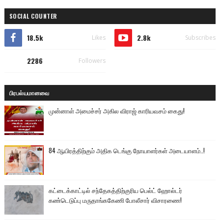
SOCIAL COUNTER
18.5k
2.8k
Likes
Subscribes
2286
Followers
பிரபல்யமானவை
முன்னாள் அமைச்சர் அகில விராஜ் காரியவசம் கைது!
84 ஆயிரத்திற்கும் அதிக டெங்கு நோயாளர்கள் அடையாளம்..!
கட்டைக்காட்டில் சந்தேகத்திற்குரிய பெல்ட் ஹோல்டர்
கண்டெடுப்பு மருதாங்ககேணி போலீசார் விசாரணை!