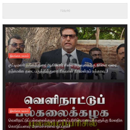
இலங்கை.உலகம்
குட்டிமணி தங்கத்துரை ஆகியோர் சிலை நிறுவுவதற்கு நாளை வரை
தற்காலிக தடை பருத்தித்துறை நீதவான் நீதிமன்றம் உத்தரவு..!
இலங்கை.உலகம்
வெளிநாட்டுப் பல்கலைக்கழக புலமைப்பரிசில் மாணவர்களுக்கு மேலதிக
கொடுப்பனவு: அமைச்சரவை ஒப்புதல்!