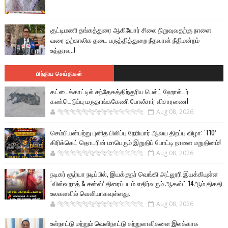
குட்டிமணி தங்கத்துரை ஆகியோர் சிலை நிறுவுவதற்கு நாளை
வரை தற்காலிக தடை பருத்தித்துறை நீதவான் நீதிமன்றம்
உத்தரவு..!
பிந்திய செய்திகள்
கட்டைக்காட்டில் சந்தேகத்திற்குரிய பெல்ட் ஹோல்டர்
கண்டெடுப்பு மருதாங்ககேணி போலீசார் விசாரணை!
🐅🐅🐅🐅🐅🐅🐆🐆🐆🐆🐆🐆🐆🐆
Aug 08, 2026
செம்பியன்பற்று புனித பிலிப்பு நேரியார் ஆலய திறப்பு விழா: ‘T10’
கிரிக்கெட் தொடரின் மாபெரும் இறுதிப் போட்டி நாளை மறுதினம்!
🐅🐅🐅🐅🐅🐅🐆🐆🐆🐆🐆🐆🐆🐆
Aug 08, 2026
நடிகர் சூர்யா நடிப்பில், இயக்குநர் வெங்கி அட்லூரி இயக்கியுள்ள
‘விஸ்வநாத் & சன்ஸ்’ திரைப்படம் எதிர்வரும் ஆகஸ்ட் 14ஆம் திகதி
உலகளவில் வெளியாகவுள்ளது.
🐅🐅🐅🐅🐅🐅🐆🐆🐆🐆🐆🐆🐆🐆
Aug 08, 2026
உள்நாட்டு மற்றும் வெளிநாட்டு சுற்றுலாவிகளை இலக்காக