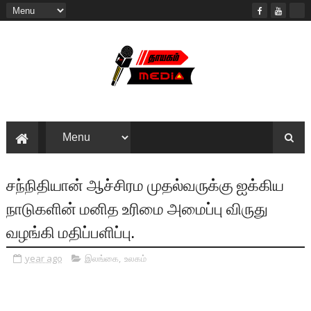
சந்நிதியான் ஆச்சிரம முதல்வருக்கு ஐக்கிய
நாடுகளின் மனித உரிமை அமைப்பு விருது
வழங்கி மதிப்பளிப்பு.
year ago
இலங்கை
,
உலகம்