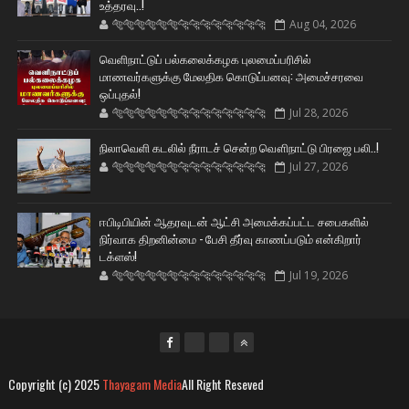
உத்தரவு..!
🐅🐅🐅🐅🐅🐅🐆🐆🐆🐆🐆🐆🐆🐆
Aug 04, 2026
வெளிநாட்டுப் பல்கலைக்கழக புலமைப்பரிசில்
மாணவர்களுக்கு மேலதிக கொடுப்பனவு: அமைச்சரவை
ஒப்புதல்!
🐅🐅🐅🐅🐅🐅🐆🐆🐆🐆🐆🐆🐆🐆
Jul 28, 2026
நிலாவெளி கடலில் நீராடச் சென்ற வௌிநாட்டு பிரஜை பலி..!
🐅🐅🐅🐅🐅🐅🐆🐆🐆🐆🐆🐆🐆🐆
Jul 27, 2026
ஈபிடிபியின் ஆதரவுடன் ஆட்சி அமைக்கப்பட்ட சபைகளில்
நிர்வாக திறனின்மை - பேசி தீர்வு காணப்படும் என்கிறார்
டக்ளஸ்!
🐅🐅🐅🐅🐅🐅🐆🐆🐆🐆🐆🐆🐆🐆
Jul 19, 2026
Copyright (c) 2025
Thayagam Media
All Right Reseved