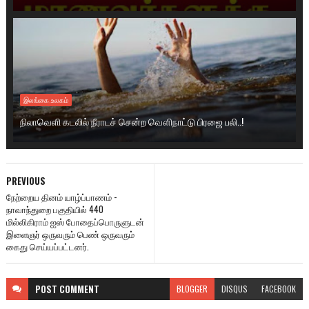
இலங்கை.உலகம்
நிலாவெளி கடலில் நீராடச் சென்ற வௌிநாட்டு பிரஜை பலி..!
PREVIOUS
நேற்றைய தினம் யாழ்ப்பாணம் -
நாவாந்துறை பகுதியில் 440
மில்லிகிராம் ஐஸ் போதைப்பொருளுடன்
இளைஞர் ஒருவரும் பெண் ஒருவரும்
கைது செய்யப்பட்டனர்.
POST
COMMENT
BLOGGER
DISQUS
FACEBOOK