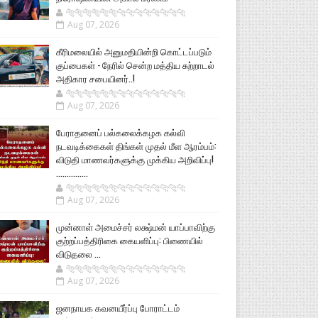
🐅🐅🐅🐅🐅🐅🐆🐆🐆🐆🐆🐆🐆🐆
Aug 07, 2026
கீரிமலையில் அனுமதியின்றி கொட்டப்படும்
குப்பைகள் - நேரில் சென்ற மத்திய சுற்றாடல்
அதிகார சபையினர்..!
🐅🐅🐅🐅🐅🐅🐆🐆🐆🐆🐆🐆🐆🐆
Aug 07, 2026
பேராதனைப் பல்கலைக்கழக கல்வி
நடவடிக்கைகள் திங்கள் முதல் மீள ஆரம்பம்:
விடுதி மாணவர்களுக்கு முக்கிய அறிவிப்பு!
...............
🐅🐅🐅🐅🐅🐅🐆🐆🐆🐆🐆🐆🐆🐆
Aug 07, 2026
முன்னாள் அமைச்சர் லக்ஷ்மன் யாப்பாவிற்கு
குற்றப்பத்திரிகை கையளிப்பு: பிணையில்
விடுதலை ...
🐅🐅🐅🐅🐅🐅🐆🐆🐆🐆🐆🐆🐆🐆
Aug 07, 2026
ஜனநாயக கவனயீர்ப்பு போராட்டம்