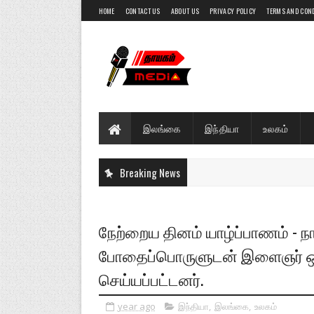
HOME
CONTACT US
ABOUT US
PRIVACY POLICY
TERMS AND CON
இலங்கை
இந்தியா
உலகம்
Breaking News
நேற்றைய தினம் யாழ்ப்பாணம் - நா
போதைப்பொருளுடன் இளைஞர் ஒர
செய்யப்பட்டனர்.
year ago
இந்தியா
,
இலங்கை
,
உலகம்