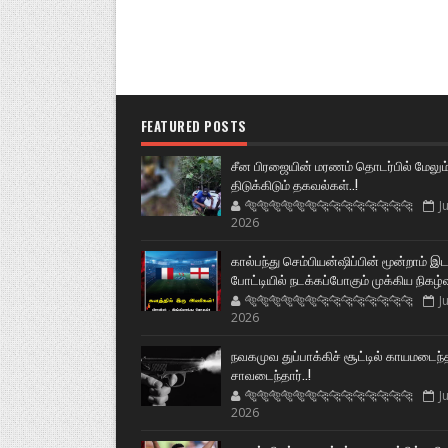
FEATURED POSTS
சீன பிரஜையின் மரணம் தொடர்பில் மேலும
திடுக்கிடும் தகவல்கள்..!
🐅🐅🐅🐅🐅🐅🐆🐆🐆🐆🐆🐆🐆🐆
Ju
2026
கால்பந்து செம்பியன்ஷிப்பின் மூன்றாம் இ
போட்டியில் நடக்கப்போகும் முக்கிய நிகழ்
🐅🐅🐅🐅🐅🐅🐆🐆🐆🐆🐆🐆🐆🐆
Ju
2026
நவகமுவ துப்பாக்கிச் சூட்டில் காயமடைந்
சாவடைந்தார்..!
🐅🐅🐅🐅🐅🐅🐆🐆🐆🐆🐆🐆🐆🐆
Ju
2026