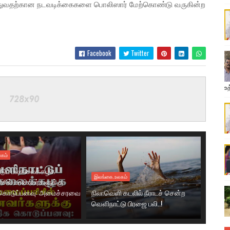
ுத்துவதற்கான நடவடிக்கைகளை பொலிஸார் மேற்கொண்டு வருகின்ற
Facebook
Twitter
உத
கம்
டுப் பல்கலைக்கழக
இலங்கை.உலகம்
ரிசில் மாணவர்களுக்கு
கொடுப்பனவு: அமைச்சரவை
நிலாவெளி கடலில் நீராடச் சென்ற
வௌிநாட்டு பிரஜை பலி..!