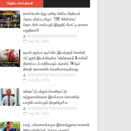
பிந்திய செய்திகள்
செம்பியன்பற்று புனித பிலிப்பு நேரியார்
ஆலய திறப்பு விழா: ‘T10’ கிரிக்கெட்
தொடரின் மாபெரும் இறுதிப் போட்டி நாளை
மறுதினம்!
🐅🐅🐅🐅🐅🐅🐆🐆🐆🐆🐆🐆🐆🐆
Aug 08, 2026
நடிகர் சூர்யா நடிப்பில், இயக்குநர் வெங்கி
அட்லூரி இயக்கியுள்ள ‘விஸ்வநாத் & சன்ஸ்’
திரைப்படம் எதிர்வரும் ஆகஸ்ட் 14ஆம்
திகதி உலகளவில் வெளியாகவுள்ளது.
🐅🐅🐅🐅🐅🐅🐆🐆🐆🐆🐆🐆🐆🐆
Aug 08, 2026
உள்நாட்டு மற்றும் வெளிநாட்டு
சுற்றுலாவிகளை இலக்காக கொண்டு
யாழில் மாபெரும் திருவிழா! வ
🐅🐅🐅🐅🐅🐅🐆🐆🐆🐆🐆🐆🐆🐆
Aug 08, 2026
யாழ். பல்கலைக்கழக இசைத்துறை மாணவி
நிரோஷினியின் அகால மரணம்