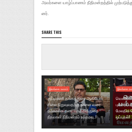
அவர்களை யாழ்ப்பாணம் நீதிமன்றத்தில் முற்பட
னர்.
SHARE THIS
இலங்கை.உலகம்
இலங்கை.உல
குட்டிமணி தங்கத்துரை ஆகியோர்
வெளிநாட்
சிலை நிறுவுவதற்கு நாளை வரை
புலமைப்ப
தற்காலிக தடை பருத்தித்துறை
மேலதிக 
நீதவான் நீதிமன்றம் உத்தரவு..!
ஒப்புதல்!