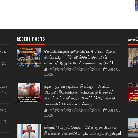
RECENT POSTS
உலகம
் பல
செம்பியன்பற்று புனித பிலிப்பு நேரியார் ஆலய
திறப்பு விழா: ‘T10’ கிரிக்கெட் தொடரின்
மாபெரும் இறுதிப் போட்டி நாளை மறுதினம்!
l 28,
🐅🐅🐅🐅🐅🐅🐆🐆🐆🐆🐆🐆🐆🐆
Aug 08,
2026
ட
வுகள்
நடிகர் சூர்யா நடிப்பில், இயக்குநர் வெங்கி
அட்லூரி இயக்கியுள்ள ‘விஸ்வநாத் & சன்ஸ்’
l 18,
திரைப்படம் எதிர்வரும் ஆகஸ்ட் 14ஆம் திகதி
உலகளவில் வெளியாகவுள்ளது.
தவர்
🐅🐅🐅🐅🐅🐅🐆🐆🐆🐆🐆🐆🐆🐆
Aug 08,
2026
l 17,
உள்நாட்டு மற்றும் வெளிநாட்டு சுற்றுலாவிகளை
இலக்காக கொண்டு யாழில் மாபெரும் திருவிழா!