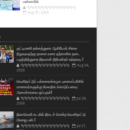
மன்னாரில்
🐅🐅🐅🐅🐅🐅🐆🐆🐆🐆🐆🐆🐆🐆
Aug 07, 2026
்
குட்டிமணி தங்கத்துரை ஆகியோர் சிலை
நிறுவுவதற்கு நாளை வரை தற்காலிக தடை
பருத்தித்துறை நீதவான் நீதிமன்றம் உத்தரவு..!
🐅🐅🐅🐅🐅🐅🐆🐆🐆🐆🐆🐆🐆🐆
Aug 04,
2026
வெளிநாட்டுப் பல்கலைக்கழக புலமைப்பரிசில்
மாணவர்களுக்கு மேலதிக கொடுப்பனவு:
அமைச்சரவை ஒப்புதல்!
🐅🐅🐅🐅🐅🐅🐆🐆🐆🐆🐆🐆🐆🐆
Jul 28,
2026
நிலாவெளி கடலில் நீராடச் சென்ற வௌிநாட்டு
பிரஜை பலி..!
🐅🐅🐅🐅🐅🐅🐆🐆🐆🐆🐆🐆🐆🐆
Jul 27,