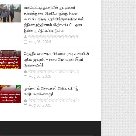
வல்வெட்டித்துறையில் குட்டிமணி
தங்கத்துரை ஆகியோருக்கு சிலை
அமைப்பதற்கு பருத்தித்துறை நீதவான்
நீதிமன்றத்தினால் விதிக்கப்பட்ட தடை
இல்லாத ஆக்கப்பட்டுள்ள
🐅🐅🐅🐅🐅🐅🐆🐆🐆🐆🐆🐆🐆🐆
Aug 05, 2026
தெஹிவளை–கல்கிஸ்ஸ மாநகர சபையின்
புதிய முயற்சி – சபை அமர்வுகள் இனி
நேரலையில்!
🐅🐅🐅🐅🐅🐅🐆🐆🐆🐆🐆🐆🐆🐆
Aug 05, 2026
முன்னாள் அமைச்சர் அகில விராஜ்
காரியவசம் கைது!
🐅🐅🐅🐅🐅🐅🐆🐆🐆🐆🐆🐆🐆🐆
Aug 05, 2026
்