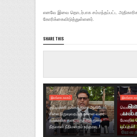
எனவே இவை தொடர்பாக சம்மந்தப்பட்ட அதிகாரிக
கோரிக்கைவிடுத்துள்ளனர்.
SHARE THIS
இலங்கை.உலகம்
இலங்கை.உல
குட்டிமணி தங்கத்துரை ஆகியோர்
வெளிநாட்
சிலை நிறுவுவதற்கு நாளை வரை
புலமைப்ப
தற்காலிக தடை பருத்தித்துறை
மேலதிக 
நீதவான் நீதிமன்றம் உத்தரவு..!
ஒப்புதல்!