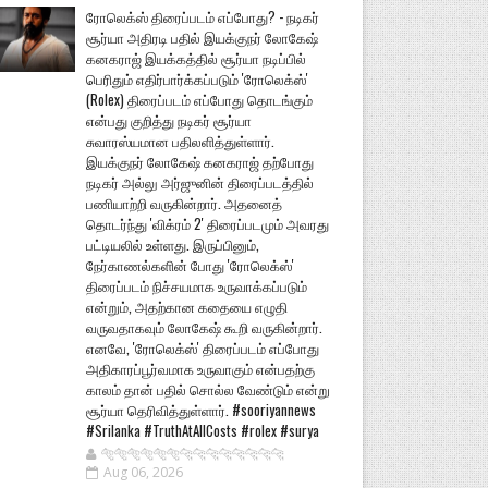
ரோலெக்ஸ் திரைப்படம் எப்போது? - நடிகர்
சூர்யா அதிரடி பதில் இயக்குநர் லோகேஷ்
கனகராஜ் இயக்கத்தில் சூர்யா நடிப்பில்
பெரிதும் எதிர்பார்க்கப்படும் 'ரோலெக்ஸ்'
(Rolex) திரைப்படம் எப்போது தொடங்கும்
என்பது குறித்து நடிகர் சூர்யா
சுவாரஸ்யமான பதிலளித்துள்ளார்.
இயக்குநர் லோகேஷ் கனகராஜ் தற்போது
நடிகர் அல்லு அர்ஜுனின் திரைப்படத்தில்
பணியாற்றி வருகின்றார். அதனைத்
தொடர்ந்து 'விக்ரம் 2' திரைப்படமும் அவரது
பட்டியலில் உள்ளது. இருப்பினும்,
நேர்காணல்களின் போது 'ரோலெக்ஸ்'
திரைப்படம் நிச்சயமாக உருவாக்கப்படும்
என்றும், அதற்கான கதையை எழுதி
வருவதாகவும் லோகேஷ் கூறி வருகின்றார்.
எனவே, 'ரோலெக்ஸ்' திரைப்படம் எப்போது
அதிகாரப்பூர்வமாக உருவாகும் என்பதற்கு
காலம் தான் பதில் சொல்ல வேண்டும் என்று
சூர்யா தெரிவித்துள்ளார். #sooriyannews
#Srilanka #TruthAtAllCosts #rolex #surya
🐅🐅🐅🐅🐅🐅🐆🐆🐆🐆🐆🐆🐆🐆
Aug 06, 2026