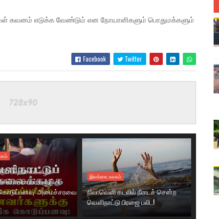
ள் கவனம் எடுக்க வேண்டும் என நோயாளிகளும் பொதுமக்களும்
Facebook
Twitter
கம்
டுப் பல்கலைக்கழக
இலங்கை.உலகம்
ரிசில் மாணவர்களுக்கு
கொடுப்பனவு: அமைச்சரவை
நிலாவெளி கடலில் நீராடச் சென்ற
வௌிநாட்டு பிரஜை பலி..!