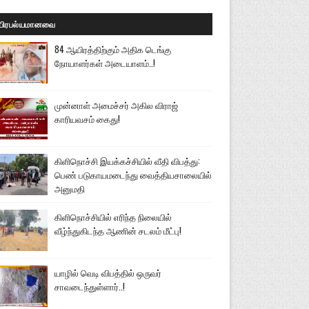
பிரபல்யமானவை
84 ஆயிரத்திற்கும் அதிக டெங்கு
நோயாளர்கள் அடையாளம்..!
முன்னாள் அமைச்சர் அகில விராஜ்
காரியவசம் கைது!
கிளிநொச்சி இயக்கச்சியில் வீதி விபத்து:
பெண் படுகாயமடைந்து வைத்தியசாலையில்
அனுமதி
கிளிநொச்சியில் எரிந்த நிலையில்
வீழ்ந்துகிடந்த ஆணின் சடலம் மீட்பு!
யாழில் வெடி விபத்தில் ஒருவர்
சாவடைந்துள்ளார்..!