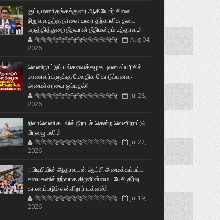
குட்டிமணி தங்கத்துரை ஆகியோர் சிலை
நிறுவுவதற்கு நாளை வரை தற்காலிக தடை
பருத்தித்துறை நீதவான் நீதிமன்றம் உத்தரவு..!
🐅🐅🐅🐅🐅🐅🐆🐆🐆🐆🐆🐆🐆🐆
Aug 04,
2026
வெளிநாட்டுப் பல்கலைக்கழக புலமைப்பரிசில்
மாணவர்களுக்கு மேலதிக கொடுப்பனவு:
அமைச்சரவை ஒப்புதல்!
🐅🐅🐅🐅🐅🐅🐆🐆🐆🐆🐆🐆🐆🐆
Jul 28,
2026
நிலாவெளி கடலில் நீராடச் சென்ற வௌிநாட்டு
பிரஜை பலி..!
🐅🐅🐅🐅🐅🐅🐆🐆🐆🐆🐆🐆🐆🐆
Jul 27,
2026
ஈபிடிபியின் ஆதரவுடன் ஆட்சி அமைக்கப்பட்ட
சபைகளில் நிர்வாக திறனின்மை - பேசி தீர்வு
காணப்படும் என்கிறார் டக்ளஸ்!
🐅🐅🐅🐅🐅🐅🐆🐆🐆🐆🐆🐆🐆🐆
Jul 19,
2026