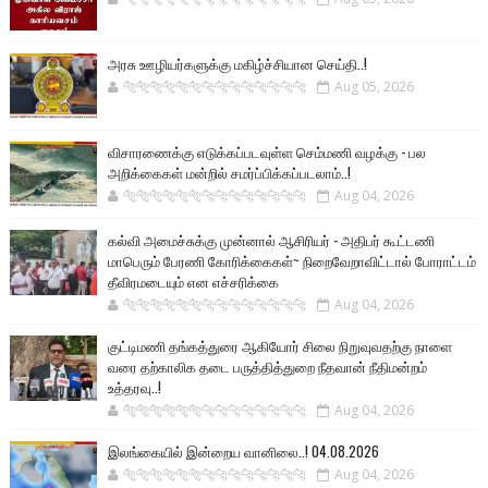
அரசு ஊழியர்களுக்கு மகிழ்ச்சியான செய்தி..!
🐅🐅🐅🐅🐅🐅🐆🐆🐆🐆🐆🐆🐆🐆
Aug 05, 2026
விசாரணைக்கு எடுக்கப்படவுள்ள செம்மணி வழக்கு - பல
அறிக்கைகள் மன்றில் சமர்ப்பிக்கப்படலாம்..!
🐅🐅🐅🐅🐅🐅🐆🐆🐆🐆🐆🐆🐆🐆
Aug 04, 2026
கல்வி அமைச்சுக்கு முன்னால் ஆசிரியர் - அதிபர் கூட்டணி
மாபெரும் பேரணி கோரிக்கைகள்~ நிறைவேறாவிட்டால் போராட்டம்
தீவிரமடையும் என எச்சரிக்கை
🐅🐅🐅🐅🐅🐅🐆🐆🐆🐆🐆🐆🐆🐆
Aug 04, 2026
குட்டிமணி தங்கத்துரை ஆகியோர் சிலை நிறுவுவதற்கு நாளை
வரை தற்காலிக தடை பருத்தித்துறை நீதவான் நீதிமன்றம்
உத்தரவு..!
🐅🐅🐅🐅🐅🐅🐆🐆🐆🐆🐆🐆🐆🐆
Aug 04, 2026
இலங்கையில் இன்றைய வானிலை..! 04.08.2026
🐅🐅🐅🐅🐅🐅🐆🐆🐆🐆🐆🐆🐆🐆
Aug 04, 2026