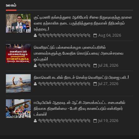
உலகம்
குட்டிமணி தங்கத்துரை ஆகியோர் சிலை நிறுவுவதற்கு நாளை
வரை தற்காலிக தடை பருத்தித்துறை நீதவான் நீதிமன்றம்
உத்தரவு..!
🐅🐅🐅🐅🐅🐅🐆🐆🐆🐆🐆🐆🐆🐆
Aug 04, 2026
வெளிநாட்டுப் பல்கலைக்கழக புலமைப்பரிசில்
மாணவர்களுக்கு மேலதிக கொடுப்பனவு: அமைச்சரவை
ஒப்புதல்!
🐅🐅🐅🐅🐅🐅🐆🐆🐆🐆🐆🐆🐆🐆
Jul 28, 2026
நிலாவெளி கடலில் நீராடச் சென்ற வௌிநாட்டு பிரஜை பலி..!
🐅🐅🐅🐅🐅🐅🐆🐆🐆🐆🐆🐆🐆🐆
Jul 27, 2026
ஈபிடிபியின் ஆதரவுடன் ஆட்சி அமைக்கப்பட்ட சபைகளில்
நிர்வாக திறனின்மை - பேசி தீர்வு காணப்படும் என்கிறார்
டக்ளஸ்!
🐅🐅🐅🐅🐅🐅🐆🐆🐆🐆🐆🐆🐆🐆
Jul 19, 2026