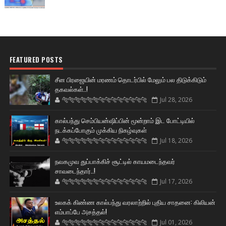
FEATURED POSTS
சீன பிரஜையின் மரணம் தொடர்பில் மேலும் பல திடுக்கிடும்
தகவல்கள்..!
🐅🐅🐅🐅🐅🐅🐆🐆🐆🐆🐆🐆🐆🐆
Jul 28, 2026
கால்பந்து செம்பியன்ஷிப்பின் மூன்றாம் இட போட்டியில்
நடக்கப்போகும் முக்கிய நிகழ்வுகள்
🐅🐅🐅🐅🐅🐅🐆🐆🐆🐆🐆🐆🐆🐆
Jul 18, 2026
நவகமுவ துப்பாக்கிச் சூட்டில் காயமடைந்தவர்
சாவடைந்தார்..!
🐅🐅🐅🐅🐅🐅🐆🐆🐆🐆🐆🐆🐆🐆
Jul 17, 2026
உலகக் கிண்ண கால்பந்து வரலாற்றில் புதிய சாதனை: கிலியன்
எம்பாப்பே அசத்தல்!
🐅🐅🐅🐅🐅🐅🐆🐆🐆🐆🐆🐆🐆🐆
Jul 01, 2026