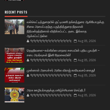
RECENT POSTS
வல்வெட்டித்துறையில் குட்டிமணி தங்கத்துரை ஆகியோருக்கு
சிலை அமைப்பதற்கு பருத்தித்துறை நீதவான்
நீதிமன்றத்தினால் விதிக்கப்பட்ட தடை இல்லாத
ஆக்கப்பட்டுள்ள
🐅🐅🐅🐅🐅🐅🐆🐆🐆🐆🐆🐆🐆🐆
Aug 05, 2026
தெஹிவளை–கல்கிஸ்ஸ மாநகர சபையின் புதிய முயற்சி –
சபை அமர்வுகள் இனி நேரலையில்!
🐅🐅🐅🐅🐅🐅🐆🐆🐆🐆🐆🐆🐆🐆
Aug 05, 2026
முன்னாள் அமைச்சர் அகில விராஜ் காரியவசம் கைது!
🐅🐅🐅🐅🐅🐅🐆🐆🐆🐆🐆🐆🐆🐆
Aug 05, 2026
அரசு ஊழியர்களுக்கு மகிழ்ச்சியான செய்தி..!
🐅🐅🐅🐅🐅🐅🐆🐆🐆🐆🐆🐆🐆🐆
Aug 05, 2026