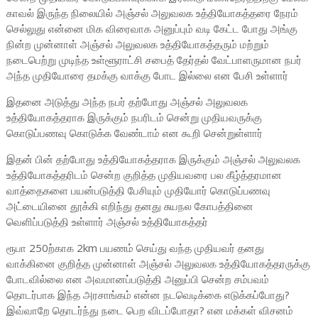
காவல் இருந்த நிலையில் அஞ்சல் அலுவலக உத்தியோகத்தரை நேரம்
செல்லுது என்னை மிக விரைவாக அனுப்பும் வடி கேட்ட போது அங்கு
நின்ற முன்னாள் அஞ்சல் அலுவலக உத்தியோகத்தரும் மற்றும்
நடைபெற்று முடிந்த உள்ளூராட்சி சபைத் தேர்தல் வேட்பாளருமான நபர்
அந்த முதியோரை தமக்கு வாக்கு போட இல்லை என பேசி உள்ளார்
இதனை அடுத்து அந்த நபர் தற்போது அஞ்சல் அலுவலக
உத்தியோகத்தராக இருக்கும் நபரிடம் சென்று முதியவருக்கு
கொடுப்பணவு கொடுக்க வேண்டாம் என கூறி சென்றுள்ளார்
இதன் பின் தற்போது உத்தியோகத்தராக இருக்கும் அஞ்சல் அலுவலக
உத்தியோகத்தரிடம் சென்ற குறித்த முதியவரை பல கீழ்த்தரமான
வாத்தைகளை பயன்படுத்தி பேசியும் முதியோர் கொடுப்பணவு
அட்டையினை தூக்கி எறிந்து தனது சுயநல கோபத்தினை
வெளிப்படுத்தி உள்ளார் அஞ்சல் உத்தியோகத்தர்
ரூபா 250ற்காக 2km பயணம் செய்து வந்த முதியவர் தனது
வாக்கினை குறித்த முன்னாள் அஞ்சல் அலுவலக உத்தியோகத்தரருக்கு
போடவில்லை என அவமானப்படுத்தி அனுப்பி சென்ற சம்பவம்
தொடர்பாக இந்த அரசாங்கம் என்ன நடவெடிக்கை எடுக்கப்போது?
இவ்வாறே தொடர்ந்து நடை பெற விடப்போதா? என மக்கள் விசனம்