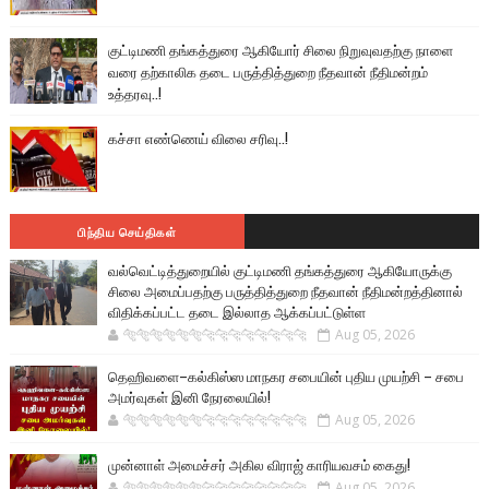
குட்டிமணி தங்கத்துரை ஆகியோர் சிலை நிறுவுவதற்கு நாளை
வரை தற்காலிக தடை பருத்தித்துறை நீதவான் நீதிமன்றம்
உத்தரவு..!
கச்சா எண்ணெய் விலை சரிவு..!
பிந்திய செய்திகள்
வல்வெட்டித்துறையில் குட்டிமணி தங்கத்துரை ஆகியோருக்கு
சிலை அமைப்பதற்கு பருத்தித்துறை நீதவான் நீதிமன்றத்தினால்
விதிக்கப்பட்ட தடை இல்லாத ஆக்கப்பட்டுள்ள
🐅🐅🐅🐅🐅🐅🐆🐆🐆🐆🐆🐆🐆🐆
Aug 05, 2026
தெஹிவளை–கல்கிஸ்ஸ மாநகர சபையின் புதிய முயற்சி – சபை
அமர்வுகள் இனி நேரலையில்!
🐅🐅🐅🐅🐅🐅🐆🐆🐆🐆🐆🐆🐆🐆
Aug 05, 2026
முன்னாள் அமைச்சர் அகில விராஜ் காரியவசம் கைது!
🐅🐅🐅🐅🐅🐅🐆🐆🐆🐆🐆🐆🐆🐆
Aug 05, 2026