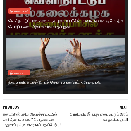
இலங்கை.உலகம்
வெளிநாட்டுப் பல்கலைக்கழக புலமைப்பரிசில் மாணவர்களுக்கு மேலதிக
கொடுப்பனவு: அமைச்சரவை ஒப்புதல்!
இலங்கை.உலகம்
நிலாவெளி கடலில் நீராடச் சென்ற வௌிநாட்டு பிரஜை பலி..!
PREVIOUS
NEXT
கனடாவின் புதிய அமைச்சரவையில்
அரசியலில் இருந்து விடைபெறும் நேரம்
ஹரி ஆனந்தசங்கரி: பொதுமக்கள்
வந்துவிட்டது....!!
பாதுகாப்பு அமைச்சராகப் பதவியேற்பு !