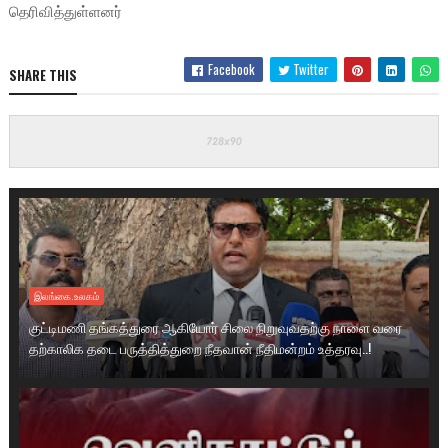
தெரிவித்துள்ளனர்
Facebook
Twitter
SHARE THIS
இலங்கை.உலகம்
குட்டிமணி தங்கத்துரை ஆகியோர் சிலை நிறுவுவதற்கு நாளை வரை
தற்காலிக தடை பருத்தித்துறை நீதவான் நீதிமன்றம் உத்தரவு..!