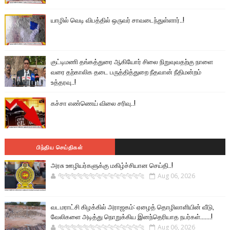
யாழில் வெடி விபத்தில் ஒருவர் சாவடைந்துள்ளார்..!
குட்டிமணி தங்கத்துரை ஆகியோர் சிலை நிறுவுவதற்கு நாளை
வரை தற்காலிக தடை பருத்தித்துறை நீதவான் நீதிமன்றம்
உத்தரவு..!
கச்சா எண்ணெய் விலை சரிவு..!
பிந்திய செய்திகள்
அரசு ஊழியர்களுக்கு மகிழ்ச்சியான செய்தி..!
🐅🐅🐅🐅🐅🐅🐆🐆🐆🐆🐆🐆🐆🐆
Aug 06, 2026
வடமராட்சி கிழக்கில் அராஜகம்: ஏழைத் தொழிலாளியின் வீடு,
வேலிகளை அடித்து நொறுக்கிய இனந்தெரியாத நபர்கள்.......!
🐅🐅🐅🐅🐅🐅🐆🐆🐆🐆🐆🐆🐆🐆
Aug 06, 2026