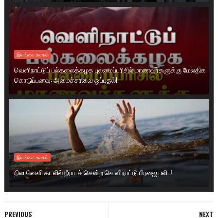
இலங்கை.உலகம்
வெளிநாட்டுப் பல்கலைக்கழக புலமைப்பரிசில் மாணவர்களுக்கு மேலதிக
கொடுப்பனவு: அமைச்சரவை ஒப்புதல்!
இலங்கை.உலகம்
நிலாவெளி கடலில் நீராடச் சென்ற வௌிநாட்டு பிரஜை பலி..!
PREVIOUS
NEXT