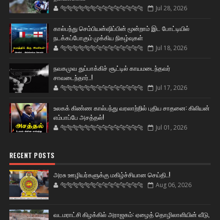
🐅🐅🐅🐅🐅🐅🐆🐆🐆🐆🐆🐆🐆🐆
Jul 28, 2026
கால்பந்து செம்பியன்ஷிப்பின் மூன்றாம் இட போட்டியில்
நடக்கப்போகும் முக்கிய நிகழ்வுகள்
🐅🐅🐅🐅🐅🐅🐆🐆🐆🐆🐆🐆🐆🐆
Jul 18, 2026
நவகமுவ துப்பாக்கிச் சூட்டில் காயமடைந்தவர்
சாவடைந்தார்..!
🐅🐅🐅🐅🐅🐅🐆🐆🐆🐆🐆🐆🐆🐆
Jul 17, 2026
உலகக் கிண்ண கால்பந்து வரலாற்றில் புதிய சாதனை: கிலியன்
எம்பாப்பே அசத்தல்!
🐅🐅🐅🐅🐅🐅🐆🐆🐆🐆🐆🐆🐆🐆
Jul 01, 2026
RECENT POSTS
அரசு ஊழியர்களுக்கு மகிழ்ச்சியான செய்தி..!
🐅🐅🐅🐅🐅🐅🐆🐆🐆🐆🐆🐆🐆🐆
Aug 06, 2026
வடமராட்சி கிழக்கில் அராஜகம்: ஏழைத் தொழிலாளியின் வீடு,