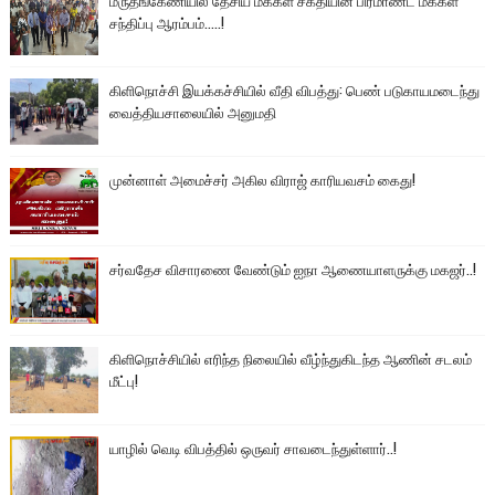
மருதங்கேணியில் தேசிய மக்கள் சக்தியின் பிரமாண்ட மக்கள்
சந்திப்பு ஆரம்பம்.....!
கிளிநொச்சி இயக்கச்சியில் வீதி விபத்து: பெண் படுகாயமடைந்து
வைத்தியசாலையில் அனுமதி
முன்னாள் அமைச்சர் அகில விராஜ் காரியவசம் கைது!
சர்வதேச விசாரணை வேண்டும் ஐநா ஆணையாளருக்கு மகஜர்..!
கிளிநொச்சியில் எரிந்த நிலையில் வீழ்ந்துகிடந்த ஆணின் சடலம்
மீட்பு!
யாழில் வெடி விபத்தில் ஒருவர் சாவடைந்துள்ளார்..!