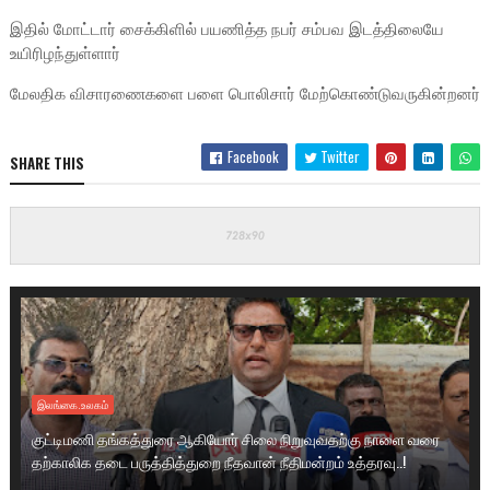
இதில் மோட்டார் சைக்கிளில் பயணித்த நபர் சம்பவ இடத்திலையே
உயிரிழந்துள்ளார்
மேலதிக விசாரணைகளை பளை பொலிசார் மேற்கொண்டுவருகின்றனர்
Facebook
Twitter
SHARE THIS
இலங்கை.உலகம்
குட்டிமணி தங்கத்துரை ஆகியோர் சிலை நிறுவுவதற்கு நாளை வரை
தற்காலிக தடை பருத்தித்துறை நீதவான் நீதிமன்றம் உத்தரவு..!