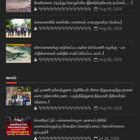
வேலிகளை அடித்து நொறுக்கிய இனந்தெரியாத நபர்கள்.......!
🐅🐅🐅🐅🐅🐅🐆🐆🐆🐆🐆🐆🐆🐆
Aug 06, 2026
கலைமகளில் கலக்கிய மாணவர் பாராளுமன்ற அமர்வு (
🐅🐅🐅🐅🐅🐅🐆🐆🐆🐆🐆🐆🐆🐆
Aug 06, 2026
விசாரணைக்கு எடுக்கப்படவுள்ள செம்மணி வழக்கு - பல
அறிக்கைகள் மன்றில் சமர்ப்பிக்கப்படலாம்..!
🐅🐅🐅🐅🐅🐅🐆🐆🐆🐆🐆🐆🐆🐆
Aug 06, 2026
உலகம்
குட்டிமணி தங்கத்துரை ஆகியோர் சிலை நிறுவுவதற்கு நாளை
வரை தற்காலிக தடை பருத்தித்துறை நீதவான் நீதிமன்றம்
உத்தரவு..!
🐅🐅🐅🐅🐅🐅🐆🐆🐆🐆🐆🐆🐆🐆
Aug 04, 2026
வெளிநாட்டுப் பல்கலைக்கழக புலமைப்பரிசில்
மாணவர்களுக்கு மேலதிக கொடுப்பனவு: அமைச்சரவை
ஒப்புதல்!
🐅🐅🐅🐅🐅🐅🐆🐆🐆🐆🐆🐆🐆🐆
Jul 28, 2026