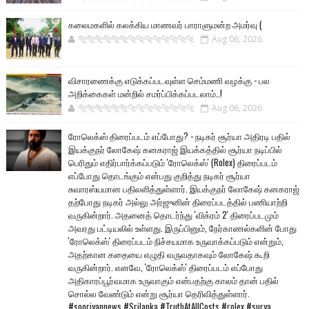
கலைமகளில் கலக்கிய மாணவர் பாராளுமன்ற அமர்வு (
🐅🐅🐅🐅🐅🐅🐆🐆🐆🐆🐆🐆🐆🐆
Aug 06, 2026
விசாரணைக்கு எடுக்கப்படவுள்ள செம்மணி வழக்கு - பல
அறிக்கைகள் மன்றில் சமர்ப்பிக்கப்படலாம்..!
🐅🐅🐅🐅🐅🐅🐆🐆🐆🐆🐆🐆🐆🐆
Aug 06, 2026
ரோலெக்ஸ் திரைப்படம் எப்போது? - நடிகர் சூர்யா அதிரடி பதில்
இயக்குநர் லோகேஷ் கனகராஜ் இயக்கத்தில் சூர்யா நடிப்பில்
பெரிதும் எதிர்பார்க்கப்படும் 'ரோலெக்ஸ்' (Rolex) திரைப்படம்
எப்போது தொடங்கும் என்பது குறித்து நடிகர் சூர்யா
சுவாரஸ்யமான பதிலளித்துள்ளார். இயக்குநர் லோகேஷ் கனகராஜ்
தற்போது நடிகர் அல்லு அர்ஜுனின் திரைப்படத்தில் பணியாற்றி
வருகின்றார். அதனைத் தொடர்ந்து 'விக்ரம் 2' திரைப்படமும்
அவரது பட்டியலில் உள்ளது. இருப்பினும், நேர்காணல்களின் போது
'ரோலெக்ஸ்' திரைப்படம் நிச்சயமாக உருவாக்கப்படும் என்றும்,
அதற்கான கதையை எழுதி வருவதாகவும் லோகேஷ் கூறி
வருகின்றார். எனவே, 'ரோலெக்ஸ்' திரைப்படம் எப்போது
அதிகாரப்பூர்வமாக உருவாகும் என்பதற்கு காலம் தான் பதில்
சொல்ல வேண்டும் என்று சூர்யா தெரிவித்துள்ளார்.
#sooriyannews #Srilanka #TruthAtAllCosts #rolex #surya