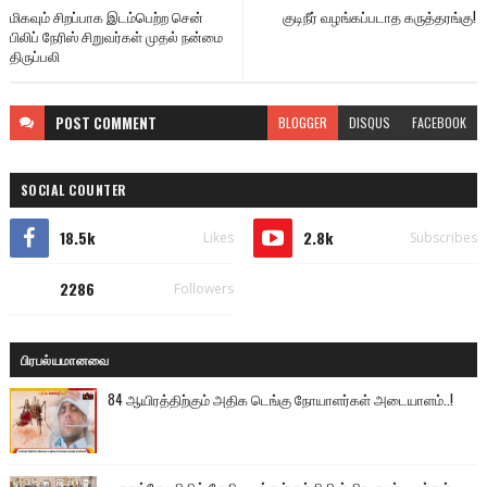
மிகவும் சிறப்பாக இடம்பெற்ற சென்
குடிநீர் வழங்கப்படாத கருத்தரங்கு!
பிலிப் நேரிஸ் சிறுவர்கள் முதல் நன்மை
திருப்பலி
POST
COMMENT
BLOGGER
DISQUS
FACEBOOK
SOCIAL COUNTER
18.5k
2.8k
Likes
Subscribes
2286
Followers
பிரபல்யமானவை
84 ஆயிரத்திற்கும் அதிக டெங்கு நோயாளர்கள் அடையாளம்..!