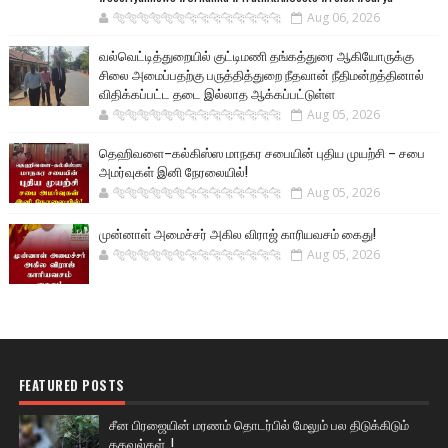
🐅🐅🐅🐅🐅🐅🐆🐆🐆🐆🐆🐆🐆🐆
Aug 06, 2026
வல்வெட்டித்துறையில் குட்டிமணி தங்கத்துரை ஆகியோருக்கு
சிலை அமைப்பதற்கு பருத்தித்துறை நீதவான் நீதிமன்றத்தினால்
விதிக்கப்பட்ட தடை இல்லாத ஆக்கப்பட்டுள்ள
🐅🐅🐅🐅🐅🐅🐆🐆🐆🐆🐆🐆🐆🐆
Aug 05, 2026
தெஹிவளை–கல்கிஸ்ஸ மாநகர சபையின் புதிய முயற்சி – சபை
அமர்வுகள் இனி நேரலையில்!
🐅🐅🐅🐅🐅🐅🐆🐆🐆🐆🐆🐆🐆🐆
Aug 05, 2026
முன்னாள் அமைச்சர் அகில விராஜ் காரியவசம் கைது!
🐅🐅🐅🐅🐅🐅🐆🐆🐆🐆🐆🐆🐆🐆
Aug 05, 2026
FEATURED POSTS
சீன பிரஜையின் மரணம் தொடர்பில் மேலும் பல திடுக்கிடும்
தகவல்கள்..!