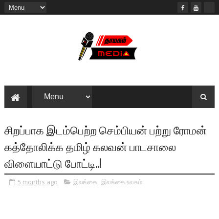
சிறப்பாக இடம்பெற்ற செம்பியன் பற்று ரோமன்
கத்தோலிக்க தமிழ் கலவன் பாடசாலை
விளையாட்டு போட்டி..!
5 months ago
இலங்கை
,
இலங்கை.உலகம்