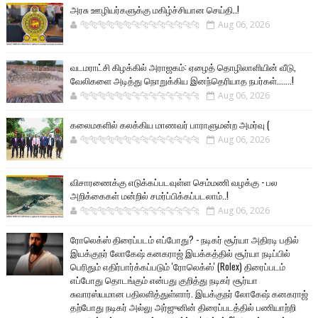
அரசு ஊழியர்களுக்கு மகிழ்ச்சியான செய்தி..!
🐅🐅🐅🐅🐅🐅🐆🐆🐆🐆🐆🐆🐆🐆
Aug 06, 2026
வடமராட்சி கிழக்கில் அராஜகம்: ஏழைத் தொழிலாளியின் வீடு,
வேலிகளை அடித்து நொறுக்கிய இனந்தெரியாத நபர்கள்.......!
🐅🐅🐅🐅🐅🐅🐆🐆🐆🐆🐆🐆🐆🐆
Aug 06, 2026
கலைமகளில் கலக்கிய மாணவர் பாராளுமன்ற அமர்வு (
🐅🐅🐅🐅🐅🐅🐆🐆🐆🐆🐆🐆🐆🐆
Aug 06, 2026
விசாரணைக்கு எடுக்கப்படவுள்ள செம்மணி வழக்கு - பல
அறிக்கைகள் மன்றில் சமர்ப்பிக்கப்படலாம்..!
🐅🐅🐅🐅🐅🐅🐆🐆🐆🐆🐆🐆🐆🐆
Aug 06, 2026
ரோலெக்ஸ் திரைப்படம் எப்போது? - நடிகர் சூர்யா அதிரடி பதில்
இயக்குநர் லோகேஷ் கனகராஜ் இயக்கத்தில் சூர்யா நடிப்பில்
பெரிதும் எதிர்பார்க்கப்படும் 'ரோலெக்ஸ்' (Rolex) திரைப்படம்
எப்போது தொடங்கும் என்பது குறித்து நடிகர் சூர்யா
சுவாரஸ்யமான பதிலளித்துள்ளார். இயக்குநர் லோகேஷ் கனகராஜ்
தற்போது நடிகர் அல்லு அர்ஜுனின் திரைப்படத்தில் பணியாற்றி