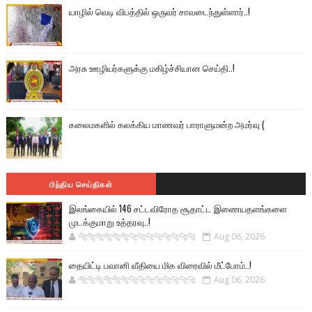
யாழில் வெடி விபத்தில் ஒருவர் சாவடைந்துள்ளார்..!
அரசு ஊழியர்களுக்கு மகிழ்ச்சியான செய்தி..!
கலைமகளில் கலக்கிய மாணவர் பாராளுமன்ற அமர்வு (
பிந்திய செய்திகள்
இலங்கையில் 146 சட்டவிரோத சூதாட்ட இணையதளங்களை
முடக்குமாறு உத்தரவு..!
🐅🐅🐅🐅🐅🐅🐆🐆🐆🐆🐆🐆🐆🐆
Aug 06, 2026
தையிட்டி பவானி வீதியை மிக விரைவில் மீட்போம்..!
🐅🐅🐅🐅🐅🐅🐆🐆🐆🐆🐆🐆🐆🐆
Aug 06, 2026