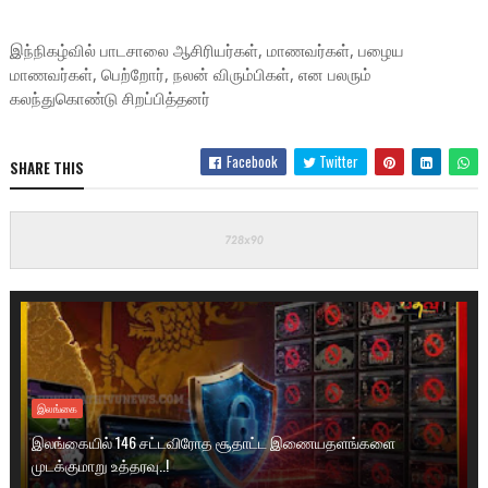
இந்நிகழ்வில் பாடசாலை ஆசிரியர்கள், மாணவர்கள், பழைய
மாணவர்கள், பெற்றோர், நலன் விரும்பிகள், என பலரும்
கலந்துகொண்டு சிறப்பித்தனர்
Facebook
Twitter
SHARE THIS
இலங்கை
இலங்கையில் 146 சட்டவிரோத சூதாட்ட இணையதளங்களை
முடக்குமாறு உத்தரவு..!