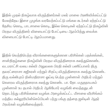
இதில் முதல் நிகழ்வாக விருந்தினர்கள் மலர் மாலை அணிவிக்கப்பட்டு
மேலத்தேய இசை முழங்க வரவேற்கப்பட்டு மங்கல சுடர்கள் ஏற்றப்பட்டு
தேசிய கொடி, பாடசாலை கொடி, இல்ல கொடிகள் ஏற்றப்பட்டு நிகழ்வின்
பிரதம விருந்தினர் விளையாட்டு போட்டியை ஆரம்பித்து வைக்க
விளையாட்டு போட்டி ஆரம்பமானது.
இதில் வெற்றிபெற்ற வீராங்கனைகளுக்கான பரிசில்கள் பதக்கங்கள்,
சான்றிதழ்களை நிகழ்வின் பிரதம விருந்தினராக கலந்துகொண்ட
வடமராட்சி வலய கல்வி அலுவலக பிரதி கல்வி பணிப்பாளர் திரு
தவரட்னராசா சுஜீகரன் மற்றும் சிறப்பு விருந்தினராக கலந்து கொண்ட
திரு வல்லிபுரம் நின்மதிராசா ஓய்வு பெற்ற முன்னாள் அதிபர் மற்றும்
கௌரவ விருந்தினராக கலந்து கொண்ட பா. றோ. மருதநாயகம்
முன்னாள் உப தபால் அதிபர் ஆகியோர் வழங்கி வைத்ததுடன்
தொடர்ந்து பரிசில்களை வழங்க அழைக்கப்பட்ட மீசாலை வீரசிங்கம்
மத்திய கல்லூரியின்செம்பியன் பற்று பங்கு தந்தை ஜஸ்டின் ஆதர்
அவர்கள் வழங்கிவைத்தார்.