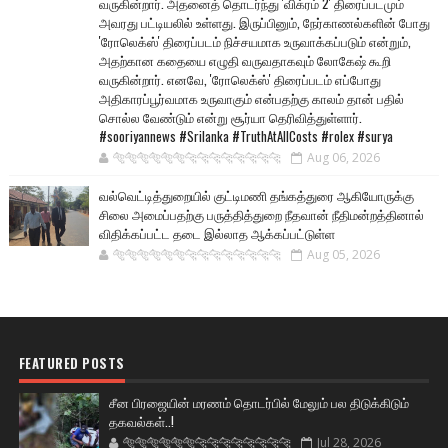
வருகின்றார். அதனைத் தொடர்ந்து 'விக்ரம் 2' திரைப்படமும்
அவரது பட்டியலில் உள்ளது. இருப்பினும், நேர்காணல்களின் போது
'ரோலெக்ஸ்' திரைப்படம் நிச்சயமாக உருவாக்கப்படும் என்றும்,
அதற்கான கதையை எழுதி வருவதாகவும் லோகேஷ் கூறி
வருகின்றார். எனவே, 'ரோலெக்ஸ்' திரைப்படம் எப்போது
அதிகாரப்பூர்வமாக உருவாகும் என்பதற்கு காலம் தான் பதில்
சொல்ல வேண்டும் என்று சூர்யா தெரிவித்துள்ளார்.
#sooriyannews #Srilanka #TruthAtAllCosts #rolex #surya
🐅🐅🐅🐅🐅🐅🐆🐆🐆🐆🐆🐆🐆🐆
Aug 06, 2026
வல்வெட்டித்துறையில் குட்டிமணி தங்கத்துரை ஆகியோருக்கு
சிலை அமைப்பதற்கு பருத்தித்துறை நீதவான் நீதிமன்றத்தினால்
விதிக்கப்பட்ட தடை இல்லாத ஆக்கப்பட்டுள்ள
🐅🐅🐅🐅🐅🐅🐆🐆🐆🐆🐆🐆🐆🐆
Aug 05, 2026
FEATURED POSTS
சீன பிரஜையின் மரணம் தொடர்பில் மேலும் பல திடுக்கிடும்
தகவல்கள்..!
🐅🐅🐅🐅🐅🐅🐆🐆🐆🐆🐆🐆🐆🐆
Jul 28, 2026