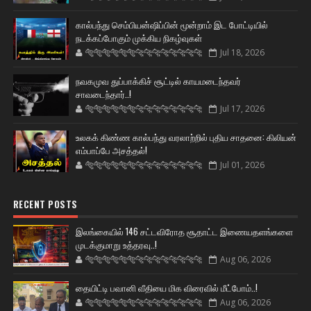
கால்பந்து செம்பியன்ஷிப்பின் மூன்றாம் இட போட்டியில்
நடக்கப்போகும் முக்கிய நிகழ்வுகள்
🐅🐅🐅🐅🐅🐅🐆🐆🐆🐆🐆🐆🐆🐆
Jul 18, 2026
நவகமுவ துப்பாக்கிச் சூட்டில் காயமடைந்தவர்
சாவடைந்தார்..!
🐅🐅🐅🐅🐅🐅🐆🐆🐆🐆🐆🐆🐆🐆
Jul 17, 2026
உலகக் கிண்ண கால்பந்து வரலாற்றில் புதிய சாதனை: கிலியன்
எம்பாப்பே அசத்தல்!
🐅🐅🐅🐅🐅🐅🐆🐆🐆🐆🐆🐆🐆🐆
Jul 01, 2026
RECENT POSTS
இலங்கையில் 146 சட்டவிரோத சூதாட்ட இணையதளங்களை
முடக்குமாறு உத்தரவு..!
🐅🐅🐅🐅🐅🐅🐆🐆🐆🐆🐆🐆🐆🐆
Aug 06, 2026
தையிட்டி பவானி வீதியை மிக விரைவில் மீட்போம்..!
🐅🐅🐅🐅🐅🐅🐆🐆🐆🐆🐆🐆🐆🐆
Aug 06, 2026