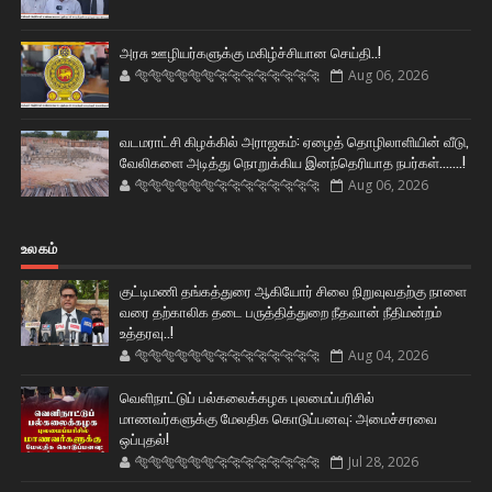
அரசு ஊழியர்களுக்கு மகிழ்ச்சியான செய்தி..!
🐅🐅🐅🐅🐅🐅🐆🐆🐆🐆🐆🐆🐆🐆
Aug 06, 2026
வடமராட்சி கிழக்கில் அராஜகம்: ஏழைத் தொழிலாளியின் வீடு,
வேலிகளை அடித்து நொறுக்கிய இனந்தெரியாத நபர்கள்.......!
🐅🐅🐅🐅🐅🐅🐆🐆🐆🐆🐆🐆🐆🐆
Aug 06, 2026
உலகம்
குட்டிமணி தங்கத்துரை ஆகியோர் சிலை நிறுவுவதற்கு நாளை
வரை தற்காலிக தடை பருத்தித்துறை நீதவான் நீதிமன்றம்
உத்தரவு..!
🐅🐅🐅🐅🐅🐅🐆🐆🐆🐆🐆🐆🐆🐆
Aug 04, 2026
வெளிநாட்டுப் பல்கலைக்கழக புலமைப்பரிசில்
மாணவர்களுக்கு மேலதிக கொடுப்பனவு: அமைச்சரவை
ஒப்புதல்!
🐅🐅🐅🐅🐅🐅🐆🐆🐆🐆🐆🐆🐆🐆
Jul 28, 2026