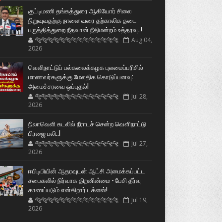
குட்டிமணி தங்கத்துரை ஆகியோர் சிலை
நிறுவுவதற்கு நாளை வரை தற்காலிக தடை
பருத்தித்துறை நீதவான் நீதிமன்றம் உத்தரவு..!
🐅🐅🐅🐅🐅🐅🐆🐆🐆🐆🐆🐆🐆🐆
Aug 04,
2026
வெளிநாட்டுப் பல்கலைக்கழக புலமைப்பரிசில்
மாணவர்களுக்கு மேலதிக கொடுப்பனவு:
அமைச்சரவை ஒப்புதல்!
🐅🐅🐅🐅🐅🐅🐆🐆🐆🐆🐆🐆🐆🐆
Jul 28,
2026
நிலாவெளி கடலில் நீராடச் சென்ற வௌிநாட்டு
பிரஜை பலி..!
🐅🐅🐅🐅🐅🐅🐆🐆🐆🐆🐆🐆🐆🐆
Jul 27,
2026
ஈபிடிபியின் ஆதரவுடன் ஆட்சி அமைக்கப்பட்ட
சபைகளில் நிர்வாக திறனின்மை - பேசி தீர்வு
காணப்படும் என்கிறார் டக்ளஸ்!
🐅🐅🐅🐅🐅🐅🐆🐆🐆🐆🐆🐆🐆🐆
Jul 19,
2026