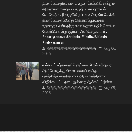
திரைப்படம் நிச்சயமாக உருவாக்கப்படும் என்றும்,
அதற்கான கதையை எழுதி வருவதாகவும்
லோகேஷ் கூறி வருகின்றார். எனவே, 'ரோலெக்ஸ்'
திரைப்படம் எப்போது அதிகாரப்பூர்வமாக
உருவாகும் என்பதற்கு காலம் தான் பதில் சொல்ல
வேண்டும் என்று சூர்யா தெரிவித்துள்ளார்.
#sooriyannews #Srilanka #TruthAtAllCosts
#rolex #surya
🐅🐅🐅🐅🐅🐅🐆🐆🐆🐆🐆🐆🐆🐆
Aug 06,
2026
வல்வெட்டித்துறையில் குட்டிமணி தங்கத்துரை
ஆகியோருக்கு சிலை அமைப்பதற்கு
பருத்தித்துறை நீதவான் நீதிமன்றத்தினால்
விதிக்கப்பட்ட தடை இல்லாத ஆக்கப்பட்டுள்ள
🐅🐅🐅🐅🐅🐅🐆🐆🐆🐆🐆🐆🐆🐆
Aug 05,
2026