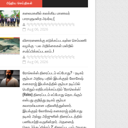
பிந்திய செய்திகள்
கலைமகளில் கலக்கிய மாணவர்
பாராளுமன்ற அமர்வு (
🐅🐅🐅🐅🐅🐅🐆🐆🐆🐆🐆🐆🐆🐆
Aug 06, 2026
விசாரணைக்கு எடுக்கப்படவுள்ள செம்மணி
வழக்கு - பல அறிக்கைகள் மன்றில்
சமர்ப்பிக்கப்படலாம்..!
🐅🐅🐅🐅🐅🐅🐆🐆🐆🐆🐆🐆🐆🐆
Aug 06, 2026
ரோலெக்ஸ் திரைப்படம் எப்போது? - நடிகர்
சூர்யா அதிரடி பதில் இயக்குநர் லோகேஷ்
கனகராஜ் இயக்கத்தில் சூர்யா நடிப்பில்
பெரிதும் எதிர்பார்க்கப்படும் 'ரோலெக்ஸ்'
(Rolex) திரைப்படம் எப்போது தொடங்கும்
என்பது குறித்து நடிகர் சூர்யா
சுவாரஸ்யமான பதிலளித்துள்ளார்.
இயக்குநர் லோகேஷ் கனகராஜ் தற்போது
நடிகர் அல்லு அர்ஜுனின் திரைப்படத்தில்
பணியாற்றி வருகின்றார். அதனைத்
தொடர்ந்து 'விக்ரம் 2' திரைப்படமும் அவரது