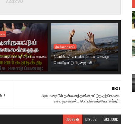
கம்
டுப் பல்கலைக்கழக
இலங்கை.உலகம்
ரிசில் மாணவர்களுக்கு
கொடுப்பனவு: அமைச்சரவை
நிலாவெளி கடலில் நீராடச் சென்ற
வௌிநாட்டு பிரஜை பலி..!
NEXT
..!
அம்பாறையில் தன்னைத்தானே சுட்டுத் தற்கொலை
செய்துகொண்ட பொலிஸ் உத்தியோகத்தர்.!
BLOGGER
DISQUS
FACEBOOK