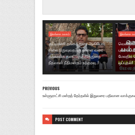
இலங்கை.உலகம்
இலங்கை.உல
குட்டிமணி தங்கத்துரை ஆகியோர்
வெளிநாட்
சிலை நிறுவுவதற்கு நாளை வரை
புலமைப்ப
தற்காலிக தடை பருத்தித்துறை
மேலதிக 
நீதவான் நீதிமன்றம் உத்தரவு..!
ஒப்புதல்!
PREVIOUS
உள்ளூராட்சி மன்றத் தேர்தலில் இதுவரை பதிவான வாக்குகள்
POST
COMMENT