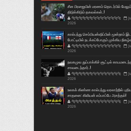
சீன பிரஜையின் மரணம் தொடர்பில் மேலும
திடுக்கிடும் தகவல்கள்..!
🐅🐅🐅🐅🐅🐅🐆🐆🐆🐆🐆🐆🐆🐆
Ju
2026
கால்பந்து செம்பியன்ஷிப்பின் மூன்றாம் இ
போட்டியில் நடக்கப்போகும் முக்கிய நிகழ்
🐅🐅🐅🐅🐅🐅🐆🐆🐆🐆🐆🐆🐆🐆
Ju
2026
நவகமுவ துப்பாக்கிச் சூட்டில் காயமடைந்
சாவடைந்தார்..!
🐅🐅🐅🐅🐅🐅🐆🐆🐆🐆🐆🐆🐆🐆
Ju
2026
உலகக் கிண்ண கால்பந்து வரலாற்றில் புதி
சாதனை: கிலியன் எம்பாப்பே அசத்தல்!
🐅🐅🐅🐅🐅🐅🐆🐆🐆🐆🐆🐆🐆🐆
Ju
2026