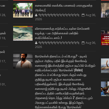
் பல
கலைமகளில் கலக்கிய மாணவர் பாராளுமன்ற
அமர்வு (
l 28,
🐅🐅🐅🐅🐅🐅🐆🐆🐆🐆🐆🐆🐆🐆
Aug 06,
2026
ட
விசாரணைக்கு எடுக்கப்படவுள்ள செம்மணி
வுகள்
வழக்கு - பல அறிக்கைகள் மன்றில்
சமர்ப்பிக்கப்படலாம்..!
l 18,
🐅🐅🐅🐅🐅🐅🐆🐆🐆🐆🐆🐆🐆🐆
Aug 06,
2026
தவர்
ரோலெக்ஸ் திரைப்படம் எப்போது? - நடிகர்
சூர்யா அதிரடி பதில் இயக்குநர் லோகேஷ்
l 17,
கனகராஜ் இயக்கத்தில் சூர்யா நடிப்பில் பெரிதும்
எதிர்பார்க்கப்படும் 'ரோலெக்ஸ்' (Rolex)
ய
திரைப்படம் எப்போது தொடங்கும் என்பது
குறித்து நடிகர் சூர்யா சுவாரஸ்யமான
பதிலளித்துள்ளார். இயக்குநர் லோகேஷ்
l 01,
கனகராஜ் தற்போது நடிகர் அல்லு அர்ஜுனின்
திரைப்படத்தில் பணியாற்றி வருகின்றார்.
அதனைத் தொடர்ந்து 'விக்ரம் 2' திரைப்படமும்
அவரது பட்டியலில் உள்ளது. இருப்பினும்,
நேர்காணல்களின் போது 'ரோலெக்ஸ்'