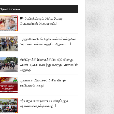
பிரபல்யமானவை
84 ஆயிரத்திற்கும் அதிக டெங்கு
நோயாளர்கள் அடையாளம்..!
மருதங்கேணியில் தேசிய மக்கள் சக்தியின்
பிரமாண்ட மக்கள் சந்திப்பு ஆரம்பம்.....!
கிளிநொச்சி இயக்கச்சியில் வீதி விபத்து:
பெண் படுகாயமடைந்து வைத்தியசாலையில்
அனுமதி
முன்னாள் அமைச்சர் அகில விராஜ்
காரியவசம் கைது!
சர்வதேச விசாரணை வேண்டும் ஐநா
ஆணையாளருக்கு மகஜர்..!