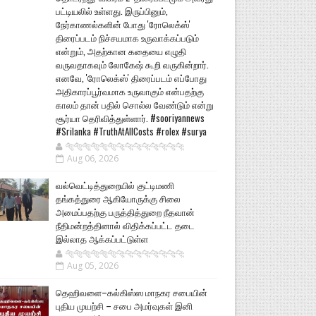
பட்டியலில் உள்ளது. இருப்பினும்,
நேர்காணல்களின் போது 'ரோலெக்ஸ்'
திரைப்படம் நிச்சயமாக உருவாக்கப்படும்
என்றும், அதற்கான கதையை எழுதி
வருவதாகவும் லோகேஷ் கூறி வருகின்றார்.
எனவே, 'ரோலெக்ஸ்' திரைப்படம் எப்போது
அதிகாரப்பூர்வமாக உருவாகும் என்பதற்கு
காலம் தான் பதில் சொல்ல வேண்டும் என்று
சூர்யா தெரிவித்துள்ளார். #sooriyannews
#Srilanka #TruthAtAllCosts #rolex #surya
🐅🐅🐅🐅🐅🐅🐆🐆🐆🐆🐆🐆🐆🐆
Aug 06, 2026
வல்வெட்டித்துறையில் குட்டிமணி
தங்கத்துரை ஆகியோருக்கு சிலை
அமைப்பதற்கு பருத்தித்துறை நீதவான்
நீதிமன்றத்தினால் விதிக்கப்பட்ட தடை
இல்லாத ஆக்கப்பட்டுள்ள
🐅🐅🐅🐅🐅🐅🐆🐆🐆🐆🐆🐆🐆🐆
Aug 05, 2026
தெஹிவளை–கல்கிஸ்ஸ மாநகர சபையின்
புதிய முயற்சி – சபை அமர்வுகள் இனி