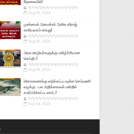
நேரலையில்!
🐅🐅🐅🐅🐅🐅🐆🐆🐆🐆🐆🐆🐆🐆
Aug 05, 2026
முன்னாள் அமைச்சர் அகில விராஜ்
காரியவசம் கைது!
🐅🐅🐅🐅🐅🐅🐆🐆🐆🐆🐆🐆🐆🐆
Aug 05, 2026
அரசு ஊழியர்களுக்கு மகிழ்ச்சியான
செய்தி..!
🐅🐅🐅🐅🐅🐅🐆🐆🐆🐆🐆🐆🐆🐆
Aug 05, 2026
விசாரணைக்கு எடுக்கப்படவுள்ள செம்மணி
வழக்கு - பல அறிக்கைகள் மன்றில்
சமர்ப்பிக்கப்படலாம்..!
🐅🐅🐅🐅🐅🐅🐆🐆🐆🐆🐆🐆🐆🐆
Aug 04, 2026
்