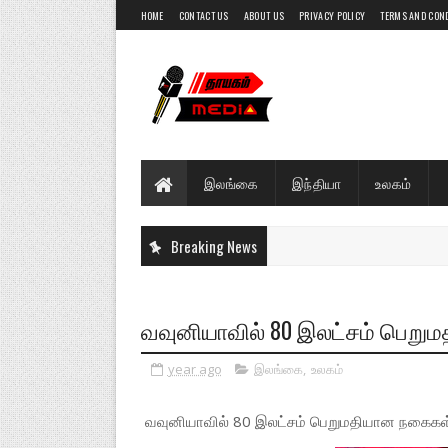
HOME
CONTACT US
ABOUT US
PRIVACY POLICY
TERMS AND CON
இலங்கை
இந்தியா
உலகம்
Breaking News
வவுனியாவில் 80 இலட்சம் பெறுமத
year ago
இலங்கை
,
உலகம்
வவுனியாவில் 80 இலட்சம் பெறுமதியான நகைகள் மீ