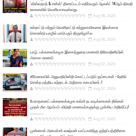
‘விஸ்வநாத் & சன்ஸ்’ திரைப்படம் எதிர்வரும் ஆகஸ்ட் 14ஆம் திகதி
உலகளவில் வெளியாகவுள்ளது.
🐅🐅🐅🐅🐅🐅🐆🐆🐆🐆🐆🐆🐆🐆
Aug 08, 2026
உள்நாட்டு மற்றும் வெளிநாட்டு சுற்றுலாவிகளை இலக்காக
கொண்டு யாழில் மாபெரும் திருவிழா! வ
🐅🐅🐅🐅🐅🐅🐆🐆🐆🐆🐆🐆🐆🐆
Aug 08, 2026
யாழ். பல்கலைக்கழக இசைத்துறை மாணவி நிரோஷினியின்
அகால மரணம்
🐅🐅🐅🐅🐅🐅🐆🐆🐆🐆🐆🐆🐆🐆
Aug 07, 2026
கீரிமலையில் அனுமதியின்றி கொட்டப்படும் குப்பைகள் - நேரில்
சென்ற மத்திய சுற்றாடல் அதிகார சபையினர்..!
🐅🐅🐅🐅🐅🐅🐆🐆🐆🐆🐆🐆🐆🐆
Aug 07, 2026
பேராதனைப் பல்கலைக்கழக கல்வி நடவடிக்கைகள் திங்கள்
முதல் மீள ஆரம்பம்: விடுதி மாணவர்களுக்கு முக்கிய அறிவிப்பு!
...............
🐅🐅🐅🐅🐅🐅🐆🐆🐆🐆🐆🐆🐆🐆
Aug 07, 2026
முன்னாள் அமைச்சர் லக்ஷ்மன் யாப்பாவிற்கு குற்றப்பத்திரிகை