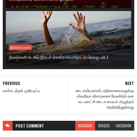
இலங்கை.உலகம்
நிலாவெளி கடலில் நீராடச் சென்ற வௌிநாட்டு பிரஜை பலி..!
PREVIOUS
NEXT
மரக்கடத்தல் முறியடிப்பு
ஊடகவியலாளர் படுகொலைகளுக்கு
சர்வதேச விசாரணை வேண்டும் என
வடமராட்சி ஊடக மையம் அழுத்தம்
தெரிவித்துள்ளது
POST
COMMENT
BLOGGER
DISQUS
FACEBOOK