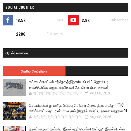
SOCIAL COUNTER
18.5k
2.8k
Likes
Subscribes
2286
Followers
பிரபல்யமானவை
பிந்திய செய்திகள்
கட்டைக்காட்டில் சந்தேகத்திற்குரிய பெல்ட் ஹோல்டர்
கண்டெடுப்பு மருதாங்ககேணி போலீசார் விசாரணை!
🐅🐅🐅🐅🐅🐅🐆🐆🐆🐆🐆🐆🐆🐆
Aug 08, 2026
செம்பியன்பற்று புனித பிலிப்பு நேரியார் ஆலய திறப்பு விழா: ‘T10’
கிரிக்கெட் தொடரின் மாபெரும் இறுதிப் போட்டி நாளை மறுதினம்!
🐅🐅🐅🐅🐅🐅🐆🐆🐆🐆🐆🐆🐆🐆
Aug 08, 2026
நடிகர் சூர்யா நடிப்பில், இயக்குநர் வெங்கி அட்லூரி இயக்கியுள்ள