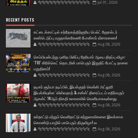
🐅🐅🐅🐅🐅🐅🐆🐆🐆🐆🐆🐆🐆🐆
Jul 01, 2026
RECENT POSTS
கட்டைக்காட்டில் சந்தேகத்திற்குரிய பெல்ட் ஹோல்டர்
கண்டெடுப்பு மருதாங்ககேணி போலீசார் விசாரணை!
🐅🐅🐅🐅🐅🐅🐆🐆🐆🐆🐆🐆🐆🐆
Aug 08, 2026
செம்பியன்பற்று புனித பிலிப்பு நேரியார் ஆலய திறப்பு விழா:
‘T10’ கிரிக்கெட் தொடரின் மாபெரும் இறுதிப் போட்டி நாளை
மறுதினம்!
🐅🐅🐅🐅🐅🐅🐆🐆🐆🐆🐆🐆🐆🐆
Aug 08, 2026
நடிகர் சூர்யா நடிப்பில், இயக்குநர் வெங்கி அட்லூரி
இயக்கியுள்ள ‘விஸ்வநாத் & சன்ஸ்’ திரைப்படம் எதிர்வரும்
ஆகஸ்ட் 14ஆம் திகதி உலகளவில் வெளியாகவுள்ளது.
🐅🐅🐅🐅🐅🐅🐆🐆🐆🐆🐆🐆🐆🐆
Aug 08, 2026
உள்நாட்டு மற்றும் வெளிநாட்டு சுற்றுலாவிகளை இலக்காக
கொண்டு யாழில் மாபெரும் திருவிழா! வ
🐅🐅🐅🐅🐅🐅🐆🐆🐆🐆🐆🐆🐆🐆
Aug 08, 2026