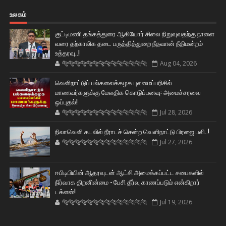
உலகம்
குட்டிமணி தங்கத்துரை ஆகியோர் சிலை நிறுவுவதற்கு நாளை
வரை தற்காலிக தடை பருத்தித்துறை நீதவான் நீதிமன்றம்
உத்தரவு..!
🐅🐅🐅🐅🐅🐅🐆🐆🐆🐆🐆🐆🐆🐆
Aug 04, 2026
வெளிநாட்டுப் பல்கலைக்கழக புலமைப்பரிசில்
மாணவர்களுக்கு மேலதிக கொடுப்பனவு: அமைச்சரவை
ஒப்புதல்!
🐅🐅🐅🐅🐅🐅🐆🐆🐆🐆🐆🐆🐆🐆
Jul 28, 2026
நிலாவெளி கடலில் நீராடச் சென்ற வௌிநாட்டு பிரஜை பலி..!
🐅🐅🐅🐅🐅🐅🐆🐆🐆🐆🐆🐆🐆🐆
Jul 27, 2026
ஈபிடிபியின் ஆதரவுடன் ஆட்சி அமைக்கப்பட்ட சபைகளில்
நிர்வாக திறனின்மை - பேசி தீர்வு காணப்படும் என்கிறார்
டக்ளஸ்!
🐅🐅🐅🐅🐅🐅🐆🐆🐆🐆🐆🐆🐆🐆
Jul 19, 2026