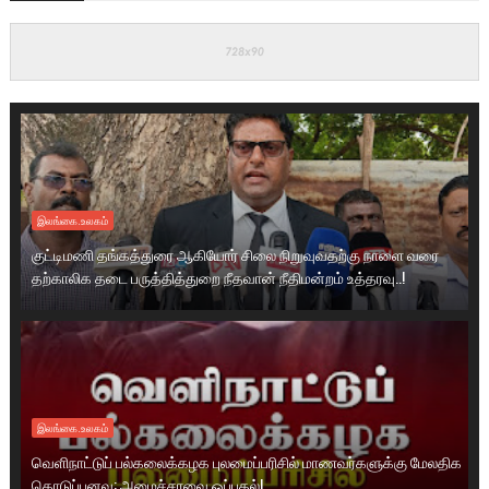
இலங்கை.உலகம்
குட்டிமணி தங்கத்துரை ஆகியோர் சிலை நிறுவுவதற்கு நாளை வரை
தற்காலிக தடை பருத்தித்துறை நீதவான் நீதிமன்றம் உத்தரவு..!
இலங்கை.உலகம்
வெளிநாட்டுப் பல்கலைக்கழக புலமைப்பரிசில் மாணவர்களுக்கு மேலதிக
கொடுப்பனவு: அமைச்சரவை ஒப்புதல்!