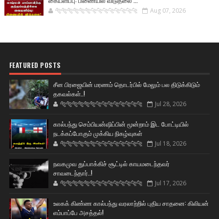
கையளிப்பு: பிணையில் விடுதலை ...
🐅🐅🐅🐅🐅🐅🐆🐆🐆🐆🐆🐆🐆🐆
Aug 07, 2026
FEATURED POSTS
சீன பிரஜையின் மரணம் தொடர்பில் மேலும் பல திடுக்கிடும்
தகவல்கள்..!
🐅🐅🐅🐅🐅🐅🐆🐆🐆🐆🐆🐆🐆🐆
Jul 28, 2026
கால்பந்து செம்பியன்ஷிப்பின் மூன்றாம் இட போட்டியில்
நடக்கப்போகும் முக்கிய நிகழ்வுகள்
🐅🐅🐅🐅🐅🐅🐆🐆🐆🐆🐆🐆🐆🐆
Jul 18, 2026
நவகமுவ துப்பாக்கிச் சூட்டில் காயமடைந்தவர்
சாவடைந்தார்..!
🐅🐅🐅🐅🐅🐅🐆🐆🐆🐆🐆🐆🐆🐆
Jul 17, 2026
உலகக் கிண்ண கால்பந்து வரலாற்றில் புதிய சாதனை: கிலியன்
எம்பாப்பே அசத்தல்!