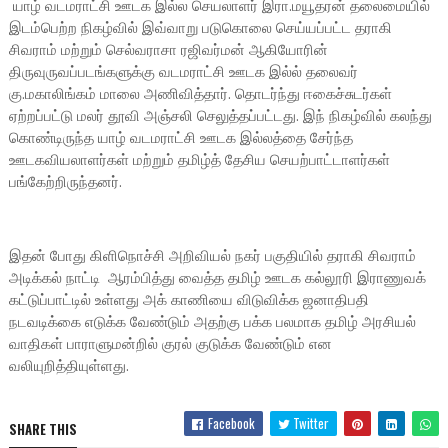
யாழ் வடமராட்சி ஊடக இல்ல செயலாளர் இரா.மயூதரன் தலைமையில்
இடம்பெற்ற நிகழ்வில் இவ்வாறு படுகொலை செய்யப்பட்ட தராகி
சிவராம் மற்றும் செல்வராசா ரஜிவர்மன் ஆகியோரின்
திருவுருவப்படங்களுக்கு வடமராட்சி ஊடக இல்ல் தலைவர்
கு.மகாலிங்கம் மாலை அணிவித்தார். தொடர்ந்து ஈகைச்சுடர்கள்
ஏற்றப்பட்டு மலர் தூவி அஞ்சலி செலுத்தப்பட்டது. இந் நிகழ்வில் கலந்து
கொண்டிருந்த யாழ் வடமராட்சி ஊடக இல்லத்தை சேர்ந்த
ஊடகவியலாளர்கள் மற்றும் தமிழ்த் தேசிய செயற்பாட்டாளர்கள்
பங்கேற்றிருந்தனர்.
இதன் போது கிளிநொச்சி அறிவியல் நகர் பகுதியில் தராகி சிவராம்
அடிக்கல் நாட்டி ஆரம்பித்து வைத்த தமிழ் ஊடக கல்லூரி இராணுவக்
கட்டுப்பாட்டில் உள்ளது அக் காணியை விடுவிக்க ஜனாதிபதி
நடவடிக்கை எடுக்க வேண்டும் அதற்கு பக்க பலமாக தமிழ் அரசியல்
வாதிகள் பாராளுமன்றில் குரல் குடுக்க வேண்டும் என
வலியுறித்தியுள்ளது.
Facebook
Twitter
SHARE THIS