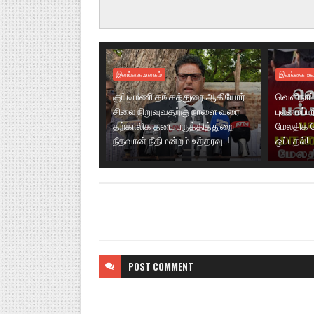
இலங்கை.உலகம்
இலங்கை.உல
குட்டிமணி தங்கத்துரை ஆகியோர்
வெளிநாட்
சிலை நிறுவுவதற்கு நாளை வரை
புலமைப்ப
தற்காலிக தடை பருத்தித்துறை
மேலதிக 
நீதவான் நீதிமன்றம் உத்தரவு..!
ஒப்புதல்!
POST
COMMENT