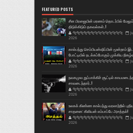
FEATURED POSTS
சீன பிரஜையின் மரணம் தொடர்பில் மேலும
திடுக்கிடும் தகவல்கள்..!
🐅🐅🐅🐅🐅🐅🐆🐆🐆🐆🐆🐆🐆🐆
Ju
2026
கால்பந்து செம்பியன்ஷிப்பின் மூன்றாம் இ
போட்டியில் நடக்கப்போகும் முக்கிய நிகழ்
🐅🐅🐅🐅🐅🐅🐆🐆🐆🐆🐆🐆🐆🐆
Ju
2026
நவகமுவ துப்பாக்கிச் சூட்டில் காயமடைந்
சாவடைந்தார்..!
🐅🐅🐅🐅🐅🐅🐆🐆🐆🐆🐆🐆🐆🐆
Ju
2026
உலகக் கிண்ண கால்பந்து வரலாற்றில் புதி
சாதனை: கிலியன் எம்பாப்பே அசத்தல்!
🐅🐅🐅🐅🐅🐅🐆🐆🐆🐆🐆🐆🐆🐆
Ju
2026