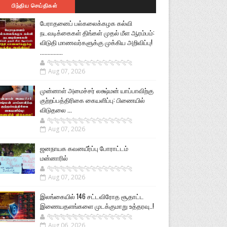
பிந்திய செய்திகள்
பேராதனைப் பல்கலைக்கழக கல்வி
நடவடிக்கைகள் திங்கள் முதல் மீள ஆரம்பம்:
விடுதி மாணவர்களுக்கு முக்கிய அறிவிப்பு!
...............
🐅🐅🐅🐅🐅🐅🐆🐆🐆🐆🐆🐆🐆🐆
Aug 07, 2026
முன்னாள் அமைச்சர் லக்ஷ்மன் யாப்பாவிற்கு
குற்றப்பத்திரிகை கையளிப்பு: பிணையில்
விடுதலை ...
🐅🐅🐅🐅🐅🐅🐆🐆🐆🐆🐆🐆🐆🐆
Aug 07, 2026
ஜனநாயக கவனயீர்ப்பு போராட்டம்
மன்னாரில்
🐅🐅🐅🐅🐅🐅🐆🐆🐆🐆🐆🐆🐆🐆
Aug 07, 2026
இலங்கையில் 146 சட்டவிரோத சூதாட்ட
இணையதளங்களை முடக்குமாறு உத்தரவு..!
🐅🐅🐅🐅🐅🐅🐆🐆🐆🐆🐆🐆🐆🐆
Aug 06, 2026