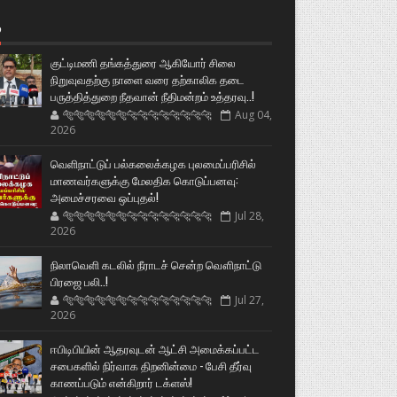
்
குட்டிமணி தங்கத்துரை ஆகியோர் சிலை
நிறுவுவதற்கு நாளை வரை தற்காலிக தடை
பருத்தித்துறை நீதவான் நீதிமன்றம் உத்தரவு..!
🐅🐅🐅🐅🐅🐅🐆🐆🐆🐆🐆🐆🐆🐆
Aug 04,
2026
வெளிநாட்டுப் பல்கலைக்கழக புலமைப்பரிசில்
மாணவர்களுக்கு மேலதிக கொடுப்பனவு:
அமைச்சரவை ஒப்புதல்!
🐅🐅🐅🐅🐅🐅🐆🐆🐆🐆🐆🐆🐆🐆
Jul 28,
2026
நிலாவெளி கடலில் நீராடச் சென்ற வௌிநாட்டு
பிரஜை பலி..!
🐅🐅🐅🐅🐅🐅🐆🐆🐆🐆🐆🐆🐆🐆
Jul 27,
2026
ஈபிடிபியின் ஆதரவுடன் ஆட்சி அமைக்கப்பட்ட
சபைகளில் நிர்வாக திறனின்மை - பேசி தீர்வு
காணப்படும் என்கிறார் டக்ளஸ்!