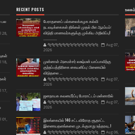
RECENT POSTS
உலகம
் பல
பேராதனைப் பல்கலைக்கழக கல்வி
நடவடிக்கைகள் திங்கள் முதல் மீள ஆரம்பம்:
விடுதி மாணவர்களுக்கு முக்கிய அறிவிப்பு!
l 28,
...............
🐅🐅🐅🐅🐅🐅🐆🐆🐆🐆🐆🐆🐆🐆
Aug 07,
ட
2026
வுகள்
முன்னாள் அமைச்சர் லக்ஷ்மன் யாப்பாவிற்கு
l 18,
குற்றப்பத்திரிகை கையளிப்பு: பிணையில்
விடுதலை ...
தவர்
🐅🐅🐅🐅🐅🐅🐆🐆🐆🐆🐆🐆🐆🐆
Aug 07,
2026
l 17,
ஜனநாயக கவனயீர்ப்பு போராட்டம் மன்னாரில்
🐅🐅🐅🐅🐅🐅🐆🐆🐆🐆🐆🐆🐆🐆
Aug 07,
ய
2026
l 01,
இலங்கையில் 146 சட்டவிரோத சூதாட்ட
இணையதளங்களை முடக்குமாறு உத்தரவு..!
🐅🐅🐅🐅🐅🐅🐆🐆🐆🐆🐆🐆🐆🐆
Aug 06,