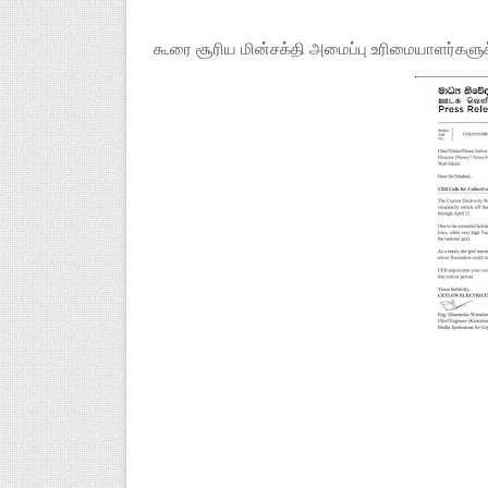
கூரை
சூரிய
மின்சக்தி
அமைப்பு
உரிமையாளர்களுக