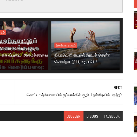
கம்
டுப் பல்கலைக்கழக
இலங்கை.உலகம்
ரிசில் மாணவர்களுக்கு
கொடுப்பனவு: அமைச்சரவை
நிலாவெளி கடலில் நீராடச் சென்ற
வௌிநாட்டு பிரஜை பலி..!
NEXT
கொட்டாஞ்சேனையில் துப்பாக்கிச் சூடு..! நள்ளிரவில் பதற்றம்
BLOGGER
DISQUS
FACEBOOK