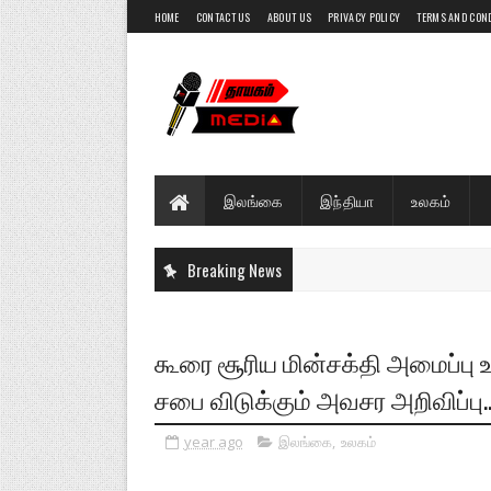
HOME
CONTACT US
ABOUT US
PRIVACY POLICY
TERMS AND CON
இலங்கை
இந்தியா
உலகம்
Breaking News
கூரை சூரிய மின்சக்தி அமைப்பு
சபை விடுக்கும் அவசர அறிவிப்பு....
year ago
இலங்கை
,
உலகம்