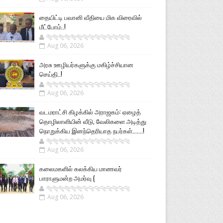
தையிட்டி பவானி வீதியை மிக விரைவில்
மீட்போம்..!
🐅🐅🐅🐅🐅🐅🐆🐆🐆🐆🐆🐆🐆🐆
Aug 06, 2026
அரசு ஊழியர்களுக்கு மகிழ்ச்சியான
செய்தி..!
🐅🐅🐅🐅🐅🐅🐆🐆🐆🐆🐆🐆🐆🐆
Aug 06, 2026
வடமராட்சி கிழக்கில் அராஜகம்: ஏழைத்
தொழிலாளியின் வீடு, வேலிகளை அடித்து
நொறுக்கிய இனந்தெரியாத நபர்கள்.......!
🐅🐅🐅🐅🐅🐅🐆🐆🐆🐆🐆🐆🐆🐆
Aug 06, 2026
கலைமகளில் கலக்கிய மாணவர்
பாராளுமன்ற அமர்வு (
🐅🐅🐅🐅🐅🐅🐆🐆🐆🐆🐆🐆🐆🐆
Aug 06, 2026