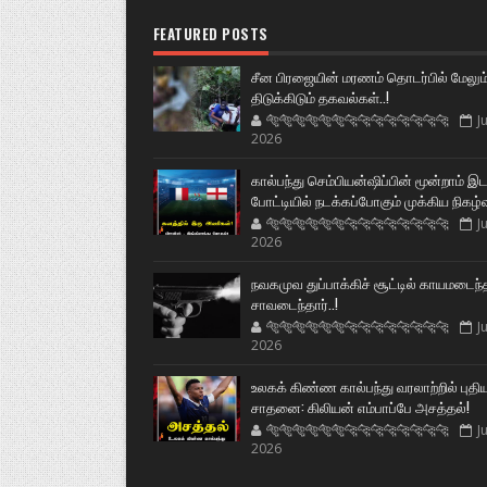
FEATURED POSTS
சீன பிரஜையின் மரணம் தொடர்பில் மேலும
திடுக்கிடும் தகவல்கள்..!
🐅🐅🐅🐅🐅🐅🐆🐆🐆🐆🐆🐆🐆🐆
Ju
2026
கால்பந்து செம்பியன்ஷிப்பின் மூன்றாம் இ
போட்டியில் நடக்கப்போகும் முக்கிய நிகழ்
🐅🐅🐅🐅🐅🐅🐆🐆🐆🐆🐆🐆🐆🐆
Ju
2026
நவகமுவ துப்பாக்கிச் சூட்டில் காயமடைந்
சாவடைந்தார்..!
🐅🐅🐅🐅🐅🐅🐆🐆🐆🐆🐆🐆🐆🐆
Ju
2026
உலகக் கிண்ண கால்பந்து வரலாற்றில் புதி
சாதனை: கிலியன் எம்பாப்பே அசத்தல்!
🐅🐅🐅🐅🐅🐅🐆🐆🐆🐆🐆🐆🐆🐆
Ju
2026