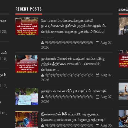
RECENT POSTS
உலகம
் பல
பேராதனைப் பல்கலைக்கழக கல்வி
நடவடிக்கைகள் திங்கள் முதல் மீள ஆரம்பம்:
விடுதி மாணவர்களுக்கு முக்கிய அறிவிப்பு!
l 28,
...............
🐅🐅🐅🐅🐅🐅🐆🐆🐆🐆🐆🐆🐆🐆
Aug 07,
ட
2026
வுகள்
முன்னாள் அமைச்சர் லக்ஷ்மன் யாப்பாவிற்கு
l 18,
குற்றப்பத்திரிகை கையளிப்பு: பிணையில்
விடுதலை ...
தவர்
🐅🐅🐅🐅🐅🐅🐆🐆🐆🐆🐆🐆🐆🐆
Aug 07,
2026
l 17,
ஜனநாயக கவனயீர்ப்பு போராட்டம் மன்னாரில்
🐅🐅🐅🐅🐅🐅🐆🐆🐆🐆🐆🐆🐆🐆
Aug 07,
ய
2026
l 01,
இலங்கையில் 146 சட்டவிரோத சூதாட்ட
இணையதளங்களை முடக்குமாறு உத்தரவு..!
🐅🐅🐅🐅🐅🐅🐆🐆🐆🐆🐆🐆🐆🐆
Aug 06,