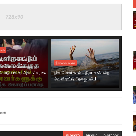
கம்
டுப் பல்கலைக்கழக
இலங்கை.உலகம்
ரிசில் மாணவர்களுக்கு
கொடுப்பனவு: அமைச்சரவை
நிலாவெளி கடலில் நீராடச் சென்ற
வௌிநாட்டு பிரஜை பலி..!
ங்கை
BLOGGER
DISQUS
FACEBOOK