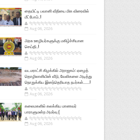
தையிட்டி பவானி வீதியை மிக விரைவில்
மீட்போம்..!
🐅🐅🐅🐅🐅🐅🐆🐆🐆🐆🐆🐆🐆🐆
Aug 06, 2026
அரசு ஊழியர்களுக்கு மகிழ்ச்சியான
செய்தி..!
🐅🐅🐅🐅🐅🐅🐆🐆🐆🐆🐆🐆🐆🐆
Aug 06, 2026
வடமராட்சி கிழக்கில் அராஜகம்: ஏழைத்
தொழிலாளியின் வீடு, வேலிகளை அடித்து
நொறுக்கிய இனந்தெரியாத நபர்கள்.......!
🐅🐅🐅🐅🐅🐅🐆🐆🐆🐆🐆🐆🐆🐆
Aug 06, 2026
கலைமகளில் கலக்கிய மாணவர்
பாராளுமன்ற அமர்வு (
🐅🐅🐅🐅🐅🐅🐆🐆🐆🐆🐆🐆🐆🐆
Aug 06, 2026