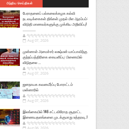
பிந்திய செய்திகள்
பேராதனைப் பல்கலைக்கழக கல்வி
நடவடிக்கைகள் திங்கள் முதல் மீள ஆரம்பம்:
விடுதி மாணவர்களுக்கு முக்கிய அறிவிப்பு!
...............
🐅🐅🐅🐅🐅🐅🐆🐆🐆🐆🐆🐆🐆🐆
Aug 07, 2026
முன்னாள் அமைச்சர் லக்ஷ்மன் யாப்பாவிற்கு
குற்றப்பத்திரிகை கையளிப்பு: பிணையில்
விடுதலை ...
🐅🐅🐅🐅🐅🐅🐆🐆🐆🐆🐆🐆🐆🐆
Aug 07, 2026
ஜனநாயக கவனயீர்ப்பு போராட்டம்
மன்னாரில்
🐅🐅🐅🐅🐅🐅🐆🐆🐆🐆🐆🐆🐆🐆
Aug 07, 2026
இலங்கையில் 146 சட்டவிரோத சூதாட்ட
இணையதளங்களை முடக்குமாறு உத்தரவு..!
🐅🐅🐅🐅🐅🐅🐆🐆🐆🐆🐆🐆🐆🐆
Aug 06, 2026