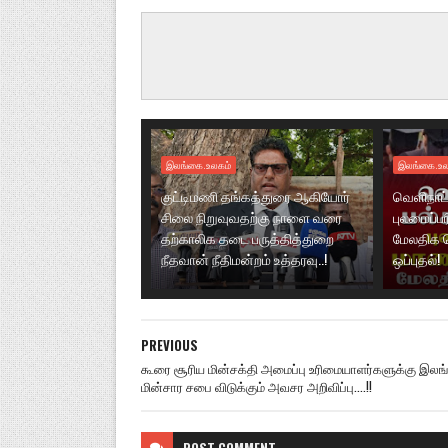
இலங்கை.உலகம்
இலங்கை.உல
குட்டிமணி தங்கத்துரை ஆகியோர்
வெளிநாட்
சிலை நிறுவுவதற்கு நாளை வரை
புலமைப்ப
தற்காலிக தடை பருத்தித்துறை
மேலதிக 
நீதவான் நீதிமன்றம் உத்தரவு..!
ஒப்புதல்!
PREVIOUS
கூரை சூரிய மின்சக்தி அமைப்பு உரிமையாளர்களுக்கு இல
மின்சார சபை விடுக்கும் அவசர அறிவிப்பு....!!