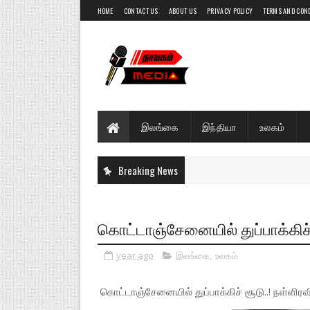
HOME
CONTACT US
ABOUT US
PRIVACY POLICY
TERMS AND CON
இலங்கை
இந்தியா
உலகம்
Breaking News
கொட்டாஞ்சேனையில் துப்பாக்கிச் ச
year ago
இலங்கை
,
உலகம்
கொட்டாஞ்சேனையில் துப்பாக்கிச் சூடு..! நள்ளிரவி