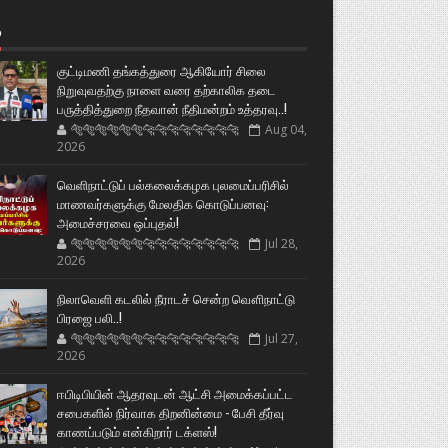
்
குட்டிமணி தங்கத்துரை ஆகியோர் சிலை
நிறுவுவதற்கு நாளை வரை தற்காலிக தடை
பருத்தித்துறை நீதவான் நீதிமன்றம் உத்தரவு..!
🐅🐅🐅🐅🐅🐅🐆🐆🐆🐆🐆🐆🐆🐆
Aug 04,
2026
வெளிநாட்டுப் பல்கலைக்கழக புலமைப்பரிசில்
மாணவர்களுக்கு மேலதிக கொடுப்பனவு:
அமைச்சரவை ஒப்புதல்!
🐅🐅🐅🐅🐅🐅🐆🐆🐆🐆🐆🐆🐆🐆
Jul 28,
2026
நிலாவெளி கடலில் நீராடச் சென்ற வௌிநாட்டு
பிரஜை பலி..!
🐅🐅🐅🐅🐅🐅🐆🐆🐆🐆🐆🐆🐆🐆
Jul 27,
2026
ஈபிடிபியின் ஆதரவுடன் ஆட்சி அமைக்கப்பட்ட
சபைகளில் நிர்வாக திறனின்மை - பேசி தீர்வு
காணப்படும் என்கிறார் டக்ளஸ்!