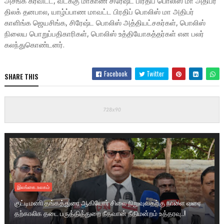
அசங்க கரவிட்ட, வடக்கு மாகாண சிரேஷ்ட பிரதிப் பொலிஸ் மா அதிபர்
திலக் தனபால, யாழ்ப்பாண மாவட்ட பிரதிப் பொலிஸ் மா அதிபர்
காளிங்க ஜெயசிங்க, சிரேஷ்ட பொலிஸ் அத்தியட்சகர்கள், பொலிஸ்
நிலைய பொறுப்பதிகாரிகள், பொலிஸ் உத்தியோகத்தர்கள் என பலர்
கலந்துகொண்டனர்.
Facebook
Twitter
SHARE THIS
இலங்கை.உலகம்
குட்டிமணி தங்கத்துரை ஆகியோர் சிலை நிறுவுவதற்கு நாளை வரை
தற்காலிக தடை பருத்தித்துறை நீதவான் நீதிமன்றம் உத்தரவு..!