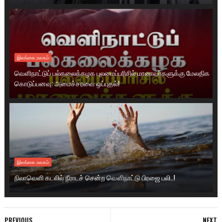
இலங்கை.உலகம்
வெளிநாட்டுப் பல்கலைக்கழக புலமைப்பரிசில் மாணவர்களுக்கு மேலதிக
கொடுப்பனவு: அமைச்சரவை ஒப்புதல்!
இலங்கை.உலகம்
நிலாவெளி கடலில் நீராடச் சென்ற வௌிநாட்டு பிரஜை பலி..!
PREVIOUS
NEXT