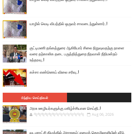
யாழில் வெடி விபத்தில் ஒருவர் சாவடைந்துள்ளார்..!
குட்டிமணி தங்கத்துரை ஆகியோர் சிலை நிறுவுவதற்கு நாளை
வரை தற்காலிக தடை பருத்தித்துறை நீதவான் நீதிமன்றம்
உத்தரவு..!
கச்சா எண்ணெய் விலை சரிவு..!
பிந்திய செய்திகள்
அரசு ஊழியர்களுக்கு மகிழ்ச்சியான செய்தி..!
🐅🐅🐅🐅🐅🐅🐆🐆🐆🐆🐆🐆🐆🐆
Aug 06, 2026
வடமராட்சி கிழக்கில் அராஜகம்: ஏழைத் தொழிலாளியின் வீடு,