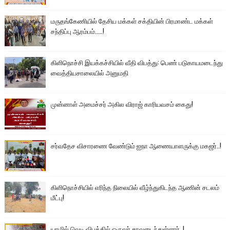
மருதங்கேணியில் தேசிய மக்கள் சக்தியின் பிரமாண்ட மக்கள்
சந்திப்பு ஆரம்பம்.....!
கிளிநொச்சி இயக்கச்சியில் வீதி விபத்து: பெண் படுகாயமடைந்து
வைத்தியசாலையில் அனுமதி
முன்னாள் அமைச்சர் அகில விராஜ் காரியவசம் கைது!
சர்வதேச விசாரணை வேண்டும் ஐநா ஆணையாளருக்கு மகஜர்..!
கிளிநொச்சியில் எரிந்த நிலையில் வீழ்ந்துகிடந்த ஆணின் சடலம்
மீட்பு!
யாழில் வெடி விபத்தில் ஒருவர் சாவடைந்துள்ளார்..!