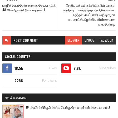
யாழில் இடம்பெற்ற தந்தை செல்வாவின்
தேசிய மக்கள் சக்தியினரின் மக்கள்
48 ஆம் ஆண்டு நினைவு நாள்..!
சந்திப்பும் பருத்தித்துறை பிரதேச சபை
தேர்தல் வேட்பாளர் அறிமுகமும்
வடமராட்சி கிழக்கில் விமர்சையாக
நடைபெற்றது
POST
COMMENT
BLOGGER
DISQUS
FACEBOOK
SOCIAL COUNTER
18.5k
2.8k
Likes
Subscribes
2286
Followers
பிரபல்யமானவை
84 ஆயிரத்திற்கும் அதிக டெங்கு நோயாளர்கள் அடையாளம்..!