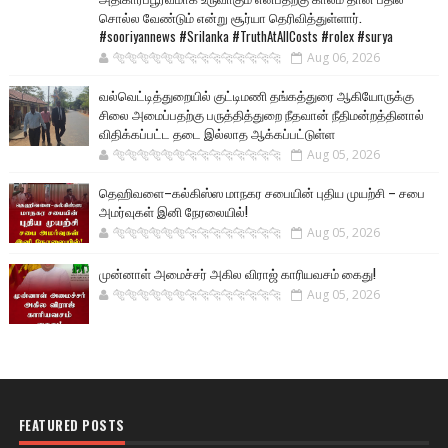
சொல்ல வேண்டும் என்று சூர்யா தெரிவித்துள்ளார்.
#sooriyannews #Srilanka #TruthAtAllCosts #rolex #surya
🐅🐅🐅🐅🐅🐅🐆🐆🐆🐆🐆🐆🐆🐆
Aug 06, 2026
வல்வெட்டித்துறையில் குட்டிமணி தங்கத்துரை ஆகியோருக்கு
சிலை அமைப்பதற்கு பருத்தித்துறை நீதவான் நீதிமன்றத்தினால்
விதிக்கப்பட்ட தடை இல்லாத ஆக்கப்பட்டுள்ள
🐅🐅🐅🐅🐅🐅🐆🐆🐆🐆🐆🐆🐆🐆
Aug 05, 2026
தெஹிவளை–கல்கிஸ்ஸ மாநகர சபையின் புதிய முயற்சி – சபை
அமர்வுகள் இனி நேரலையில்!
🐅🐅🐅🐅🐅🐅🐆🐆🐆🐆🐆🐆🐆🐆
Aug 05, 2026
முன்னாள் அமைச்சர் அகில விராஜ் காரியவசம் கைது!
🐅🐅🐅🐅🐅🐅🐆🐆🐆🐆🐆🐆🐆🐆
Aug 05, 2026
FEATURED POSTS