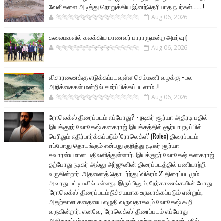
வேலிகளை அடித்து நொறுக்கிய இனந்தெரியாத நபர்கள்.......!
🐅🐅🐅🐅🐅🐅🐆🐆🐆🐆🐆🐆🐆🐆
Aug 06, 2026
கலைமகளில் கலக்கிய மாணவர் பாராளுமன்ற அமர்வு (
🐅🐅🐅🐅🐅🐅🐆🐆🐆🐆🐆🐆🐆🐆
Aug 06, 2026
விசாரணைக்கு எடுக்கப்படவுள்ள செம்மணி வழக்கு - பல
அறிக்கைகள் மன்றில் சமர்ப்பிக்கப்படலாம்..!
🐅🐅🐅🐅🐅🐅🐆🐆🐆🐆🐆🐆🐆🐆
Aug 06, 2026
ரோலெக்ஸ் திரைப்படம் எப்போது? - நடிகர் சூர்யா அதிரடி பதில்
இயக்குநர் லோகேஷ் கனகராஜ் இயக்கத்தில் சூர்யா நடிப்பில்
பெரிதும் எதிர்பார்க்கப்படும் 'ரோலெக்ஸ்' (Rolex) திரைப்படம்
எப்போது தொடங்கும் என்பது குறித்து நடிகர் சூர்யா
சுவாரஸ்யமான பதிலளித்துள்ளார். இயக்குநர் லோகேஷ் கனகராஜ்
தற்போது நடிகர் அல்லு அர்ஜுனின் திரைப்படத்தில் பணியாற்றி
வருகின்றார். அதனைத் தொடர்ந்து 'விக்ரம் 2' திரைப்படமும்
அவரது பட்டியலில் உள்ளது. இருப்பினும், நேர்காணல்களின் போது
'ரோலெக்ஸ்' திரைப்படம் நிச்சயமாக உருவாக்கப்படும் என்றும்,
அதற்கான கதையை எழுதி வருவதாகவும் லோகேஷ் கூறி
வருகின்றார். எனவே, 'ரோலெக்ஸ்' திரைப்படம் எப்போது
அதிகாரப்பூர்வமாக உருவாகும் என்பதற்கு காலம் தான் பதில்