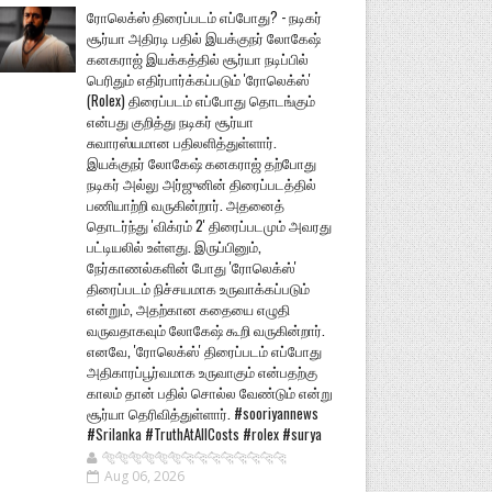
ரோலெக்ஸ் திரைப்படம் எப்போது? - நடிகர்
சூர்யா அதிரடி பதில் இயக்குநர் லோகேஷ்
கனகராஜ் இயக்கத்தில் சூர்யா நடிப்பில்
பெரிதும் எதிர்பார்க்கப்படும் 'ரோலெக்ஸ்'
(Rolex) திரைப்படம் எப்போது தொடங்கும்
என்பது குறித்து நடிகர் சூர்யா
சுவாரஸ்யமான பதிலளித்துள்ளார்.
இயக்குநர் லோகேஷ் கனகராஜ் தற்போது
நடிகர் அல்லு அர்ஜுனின் திரைப்படத்தில்
பணியாற்றி வருகின்றார். அதனைத்
தொடர்ந்து 'விக்ரம் 2' திரைப்படமும் அவரது
பட்டியலில் உள்ளது. இருப்பினும்,
நேர்காணல்களின் போது 'ரோலெக்ஸ்'
திரைப்படம் நிச்சயமாக உருவாக்கப்படும்
என்றும், அதற்கான கதையை எழுதி
வருவதாகவும் லோகேஷ் கூறி வருகின்றார்.
எனவே, 'ரோலெக்ஸ்' திரைப்படம் எப்போது
அதிகாரப்பூர்வமாக உருவாகும் என்பதற்கு
காலம் தான் பதில் சொல்ல வேண்டும் என்று
சூர்யா தெரிவித்துள்ளார். #sooriyannews
#Srilanka #TruthAtAllCosts #rolex #surya
🐅🐅🐅🐅🐅🐅🐆🐆🐆🐆🐆🐆🐆🐆
Aug 06, 2026