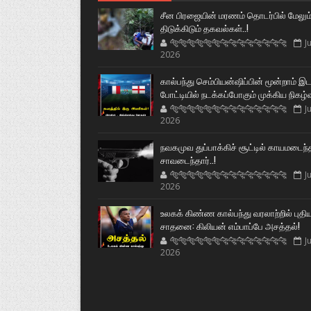
சீன பிரஜையின் மரணம் தொடர்பில் மேலும
திடுக்கிடும் தகவல்கள்..!
🐅🐅🐅🐅🐅🐅🐆🐆🐆🐆🐆🐆🐆🐆
Ju
2026
கால்பந்து செம்பியன்ஷிப்பின் மூன்றாம் இ
போட்டியில் நடக்கப்போகும் முக்கிய நிகழ்
🐅🐅🐅🐅🐅🐅🐆🐆🐆🐆🐆🐆🐆🐆
Ju
2026
நவகமுவ துப்பாக்கிச் சூட்டில் காயமடைந்
சாவடைந்தார்..!
🐅🐅🐅🐅🐅🐅🐆🐆🐆🐆🐆🐆🐆🐆
Ju
2026
உலகக் கிண்ண கால்பந்து வரலாற்றில் புதி
சாதனை: கிலியன் எம்பாப்பே அசத்தல்!
🐅🐅🐅🐅🐅🐅🐆🐆🐆🐆🐆🐆🐆🐆
Ju
2026