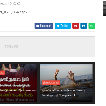
ணைப்பு 👉👉👉
c_ct_KYC_LGA.aspx
Facebook
Twitter
கம்
டுப் பல்கலைக்கழக
இலங்கை.உலகம்
ரிசில் மாணவர்களுக்கு
கொடுப்பனவு: அமைச்சரவை
நிலாவெளி கடலில் நீராடச் சென்ற
வௌிநாட்டு பிரஜை பலி..!