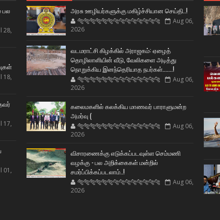
் பல
அரசு ஊழியர்களுக்கு மகிழ்ச்சியான செய்தி..!
🐅🐅🐅🐅🐅🐅🐆🐆🐆🐆🐆🐆🐆🐆
Aug 06,
2026
l 28,
வடமராட்சி கிழக்கில் அராஜகம்: ஏழைத்
ட
தொழிலாளியின் வீடு, வேலிகளை அடித்து
வுகள்
நொறுக்கிய இனந்தெரியாத நபர்கள்.......!
l 18,
🐅🐅🐅🐅🐅🐅🐆🐆🐆🐆🐆🐆🐆🐆
Aug 06,
2026
தவர்
கலைமகளில் கலக்கிய மாணவர் பாராளுமன்ற
அமர்வு (
l 17,
🐅🐅🐅🐅🐅🐅🐆🐆🐆🐆🐆🐆🐆🐆
Aug 06,
2026
ய
விசாரணைக்கு எடுக்கப்படவுள்ள செம்மணி
வழக்கு - பல அறிக்கைகள் மன்றில்
l 01,
சமர்ப்பிக்கப்படலாம்..!
🐅🐅🐅🐅🐅🐅🐆🐆🐆🐆🐆🐆🐆🐆
Aug 06,
2026