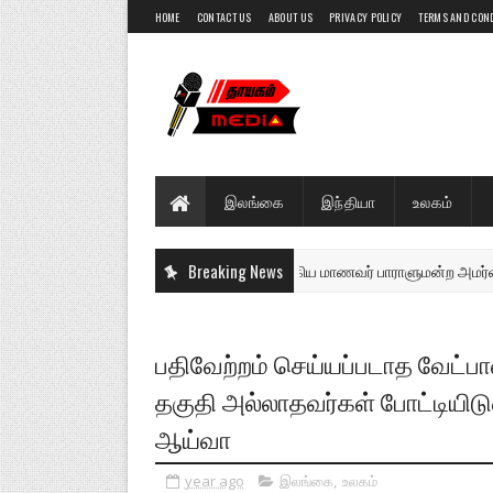
HOME
CONTACT US
ABOUT US
PRIVACY POLICY
TERMS AND CON
இலங்கை
இந்தியா
உலகம்
கலைமகளில் கலக்கிய மாணவர் பாராளுமன்ற அமர்வு (
Breaking News
இலங்கை
பதிவேற்றம் செய்யப்படாத வேட்பா
தகுதி அல்லாதவர்கள் போட்டியிட
ஆய்வா
year ago
இலங்கை
,
உலகம்