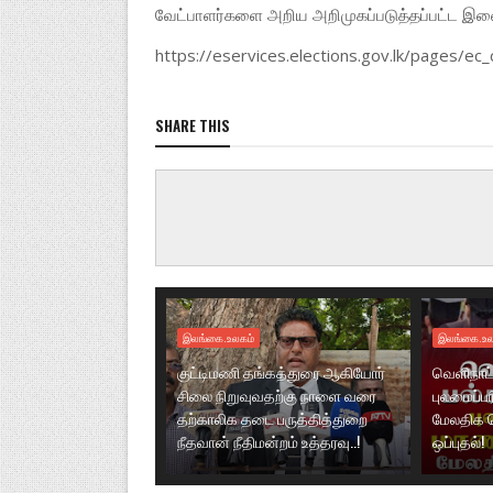
வேட்பாளர்களை அறிய அறிமுகப்படுத்தப்பட்ட இ
https://eservices.elections.gov.lk/pages/e
SHARE THIS
இலங்கை.உலகம்
இலங்கை.உல
குட்டிமணி தங்கத்துரை ஆகியோர்
வெளிநாட்
சிலை நிறுவுவதற்கு நாளை வரை
புலமைப்ப
தற்காலிக தடை பருத்தித்துறை
மேலதிக 
நீதவான் நீதிமன்றம் உத்தரவு..!
ஒப்புதல்!