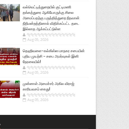
வல்வெட்டித்துறையில் குட்டிமணி
தங்கத்துரை ஆகியோருக்கு சிலை
அமைப்பதற்கு பருத்தித்துறை நீதவான்
நீதிமன்றத்தினால் விதிக்கப்பட்ட தடை
இல்லாத ஆக்கப்பட்டுள்ள
🐅🐅🐅🐅🐅🐅🐆🐆🐆🐆🐆🐆🐆🐆
Aug 05, 2026
தெஹிவளை–கல்கிஸ்ஸ மாநகர சபையின்
புதிய முயற்சி – சபை அமர்வுகள் இனி
நேரலையில்!
🐅🐅🐅🐅🐅🐅🐆🐆🐆🐆🐆🐆🐆🐆
Aug 05, 2026
முன்னாள் அமைச்சர் அகில விராஜ்
காரியவசம் கைது!
🐅🐅🐅🐅🐅🐅🐆🐆🐆🐆🐆🐆🐆🐆
Aug 05, 2026
்