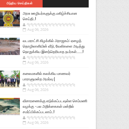
பிந்திய செய்திகள்
அரசு ஊழியர்களுக்கு மகிழ்ச்சியான
செய்தி..!
🐅🐅🐅🐅🐅🐅🐆🐆🐆🐆🐆🐆🐆🐆
Aug 06, 2026
வடமராட்சி கிழக்கில் அராஜகம்: ஏழைத்
தொழிலாளியின் வீடு, வேலிகளை அடித்து
நொறுக்கிய இனந்தெரியாத நபர்கள்.......!
🐅🐅🐅🐅🐅🐅🐆🐆🐆🐆🐆🐆🐆🐆
Aug 06, 2026
கலைமகளில் கலக்கிய மாணவர்
பாராளுமன்ற அமர்வு (
🐅🐅🐅🐅🐅🐅🐆🐆🐆🐆🐆🐆🐆🐆
Aug 06, 2026
விசாரணைக்கு எடுக்கப்படவுள்ள செம்மணி
வழக்கு - பல அறிக்கைகள் மன்றில்
சமர்ப்பிக்கப்படலாம்..!
🐅🐅🐅🐅🐅🐅🐆🐆🐆🐆🐆🐆🐆🐆
Aug 06, 2026