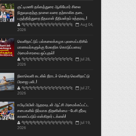
குட்டிமணி தங்கத்துரை ஆகியோர் சிலை
நிறுவுவதற்கு நாளை வரை தற்காலிக தடை
பருத்தித்துறை நீதவான் நீதிமன்றம் உத்தரவு..!
🐅🐅🐅🐅🐅🐅🐆🐆🐆🐆🐆🐆🐆🐆
Aug 04,
2026
வெளிநாட்டுப் பல்கலைக்கழக புலமைப்பரிசில்
மாணவர்களுக்கு மேலதிக கொடுப்பனவு:
அமைச்சரவை ஒப்புதல்!
🐅🐅🐅🐅🐅🐅🐆🐆🐆🐆🐆🐆🐆🐆
Jul 28,
2026
நிலாவெளி கடலில் நீராடச் சென்ற வௌிநாட்டு
பிரஜை பலி..!
🐅🐅🐅🐅🐅🐅🐆🐆🐆🐆🐆🐆🐆🐆
Jul 27,
2026
ஈபிடிபியின் ஆதரவுடன் ஆட்சி அமைக்கப்பட்ட
சபைகளில் நிர்வாக திறனின்மை - பேசி தீர்வு
காணப்படும் என்கிறார் டக்ளஸ்!
🐅🐅🐅🐅🐅🐅🐆🐆🐆🐆🐆🐆🐆🐆
Jul 19,
2026