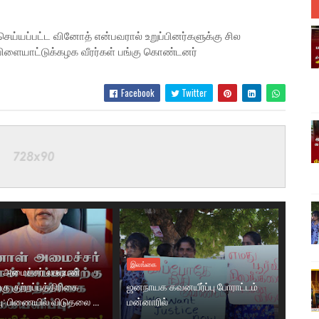
ய்யப்பட்ட வினோத் என்பவரால் உறுப்பினர்களுக்கு சில
 விளையாட்டுக்கழக வீரர்கள் பங்கு கொண்டனர்
Facebook
Twitter
இலங்கை
 அமைச்சர் லக்ஷ்மன்
்கு குற்றப்பத்திரிகை
ஜனநாயக கவனயீர்ப்பு போராட்டம்
ு: பிணையில் விடுதலை ...
மன்னாரில்