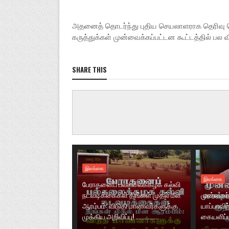
அதனைத் தொடர்ந்து புதிய செயலாளராக தெரிவு செ
கருத்துக்கள் முன்வைக்கப்பட்டன கூட்டத்தில் பல
SHARE THIS
இலங்கை
இலங்கை
பேராதனைப் பல்கலைக்கழக கல்வி
நடவடிக்கைகள் திங்கள் முதல் மீள
முன்னாள்
ஆரம்பம்: விடுதி மாணவர்களுக்கு
யாப்பாவிற
முக்கிய அறிவிப்பு! ...............
கையளிப்ப