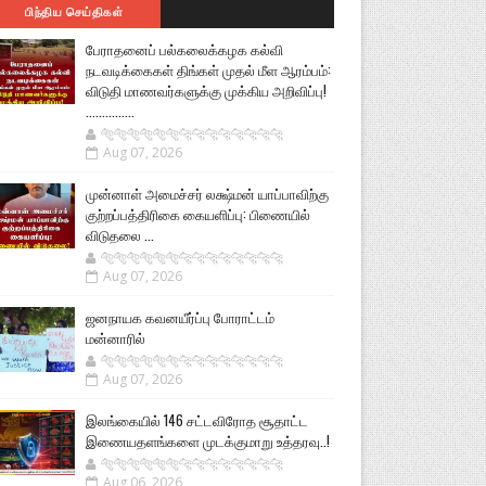
பிந்திய செய்திகள்
பேராதனைப் பல்கலைக்கழக கல்வி
நடவடிக்கைகள் திங்கள் முதல் மீள ஆரம்பம்:
விடுதி மாணவர்களுக்கு முக்கிய அறிவிப்பு!
...............
🐅🐅🐅🐅🐅🐅🐆🐆🐆🐆🐆🐆🐆🐆
Aug 07, 2026
முன்னாள் அமைச்சர் லக்ஷ்மன் யாப்பாவிற்கு
குற்றப்பத்திரிகை கையளிப்பு: பிணையில்
விடுதலை ...
🐅🐅🐅🐅🐅🐅🐆🐆🐆🐆🐆🐆🐆🐆
Aug 07, 2026
ஜனநாயக கவனயீர்ப்பு போராட்டம்
மன்னாரில்
🐅🐅🐅🐅🐅🐅🐆🐆🐆🐆🐆🐆🐆🐆
Aug 07, 2026
இலங்கையில் 146 சட்டவிரோத சூதாட்ட
இணையதளங்களை முடக்குமாறு உத்தரவு..!
🐅🐅🐅🐅🐅🐅🐆🐆🐆🐆🐆🐆🐆🐆
Aug 06, 2026