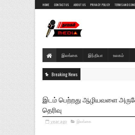
HOME
CONTACT US
ABOUT US
PRIVACY POLICY
TERMS AND CON
இலங்கை
இந்தியா
உலகம்
Breaking News
இடம் பெற்றது ஆழியவளை அருண
தெரிவு
year ago
இலங்கை