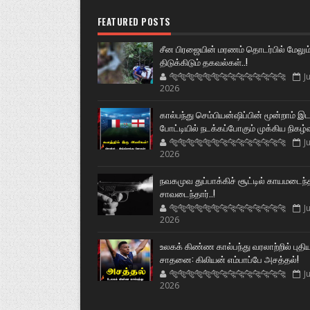
FEATURED POSTS
சீன பிரஜையின் மரணம் தொடர்பில் மேலும
திடுக்கிடும் தகவல்கள்..!
🐅🐅🐅🐅🐅🐅🐆🐆🐆🐆🐆🐆🐆🐆
Ju
2026
கால்பந்து செம்பியன்ஷிப்பின் மூன்றாம் இ
போட்டியில் நடக்கப்போகும் முக்கிய நிகழ்
🐅🐅🐅🐅🐅🐅🐆🐆🐆🐆🐆🐆🐆🐆
Ju
2026
நவகமுவ துப்பாக்கிச் சூட்டில் காயமடைந்
சாவடைந்தார்..!
🐅🐅🐅🐅🐅🐅🐆🐆🐆🐆🐆🐆🐆🐆
Ju
2026
உலகக் கிண்ண கால்பந்து வரலாற்றில் புதி
சாதனை: கிலியன் எம்பாப்பே அசத்தல்!
🐅🐅🐅🐅🐅🐅🐆🐆🐆🐆🐆🐆🐆🐆
Ju
2026