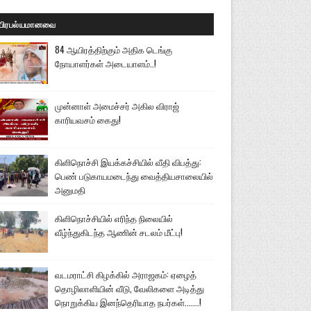
பிரபல்யமானவை
84 ஆயிரத்திற்கும் அதிக டெங்கு
நோயாளர்கள் அடையாளம்..!
முன்னாள் அமைச்சர் அகில விராஜ்
காரியவசம் கைது!
கிளிநொச்சி இயக்கச்சியில் வீதி விபத்து:
பெண் படுகாயமடைந்து வைத்தியசாலையில்
அனுமதி
கிளிநொச்சியில் எரிந்த நிலையில்
வீழ்ந்துகிடந்த ஆணின் சடலம் மீட்பு!
வடமராட்சி கிழக்கில் அராஜகம்: ஏழைத்
தொழிலாளியின் வீடு, வேலிகளை அடித்து
நொறுக்கிய இனந்தெரியாத நபர்கள்.......!