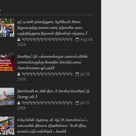
்
குட்டிமணி தங்கத்துரை ஆகியோர் சிலை
நிறுவுவதற்கு நாளை வரை தற்காலிக தடை
பருத்தித்துறை நீதவான் நீதிமன்றம் உத்தரவு..!
🐅🐅🐅🐅🐅🐅🐆🐆🐆🐆🐆🐆🐆🐆
Aug 04,
2026
வெளிநாட்டுப் பல்கலைக்கழக புலமைப்பரிசில்
மாணவர்களுக்கு மேலதிக கொடுப்பனவு:
அமைச்சரவை ஒப்புதல்!
🐅🐅🐅🐅🐅🐅🐆🐆🐆🐆🐆🐆🐆🐆
Jul 28,
2026
நிலாவெளி கடலில் நீராடச் சென்ற வௌிநாட்டு
பிரஜை பலி..!
🐅🐅🐅🐅🐅🐅🐆🐆🐆🐆🐆🐆🐆🐆
Jul 27,
2026
ஈபிடிபியின் ஆதரவுடன் ஆட்சி அமைக்கப்பட்ட
சபைகளில் நிர்வாக திறனின்மை - பேசி தீர்வு
காணப்படும் என்கிறார் டக்ளஸ்!