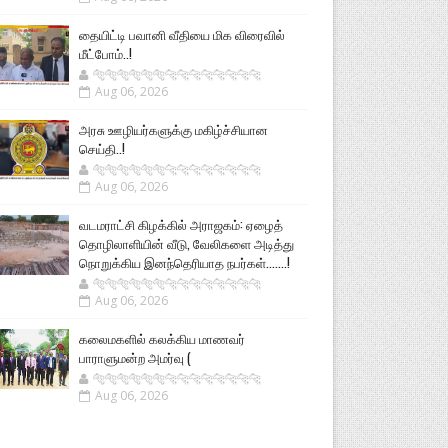
தையிட்டி பவானி வீதியை மிக விரைவில்
மீட்போம்..!
🐅🐅🐅🐅🐅🐅🐆🐆🐆🐆🐆🐆🐆🐆
Aug 06, 2026
அரசு ஊழியர்களுக்கு மகிழ்ச்சியான
செய்தி..!
🐅🐅🐅🐅🐅🐅🐆🐆🐆🐆🐆🐆🐆🐆
Aug 06, 2026
வடமராட்சி கிழக்கில் அராஜகம்: ஏழைத்
தொழிலாளியின் வீடு, வேலிகளை அடித்து
நொறுக்கிய இனந்தெரியாத நபர்கள்.......!
🐅🐅🐅🐅🐅🐅🐆🐆🐆🐆🐆🐆🐆🐆
Aug 06, 2026
கலைமகளில் கலக்கிய மாணவர்
பாராளுமன்ற அமர்வு (
🐅🐅🐅🐅🐅🐅🐆🐆🐆🐆🐆🐆🐆🐆
Aug 06, 2026