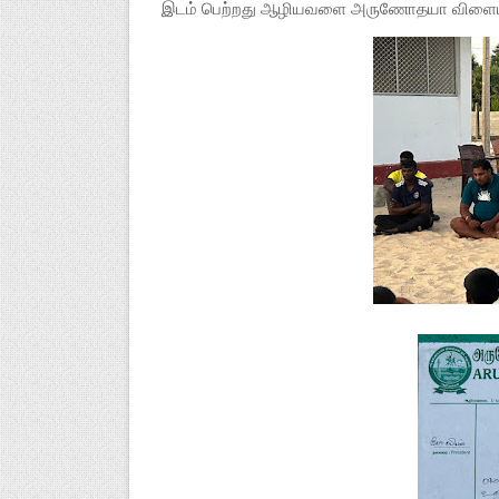
இடம் பெற்றது ஆழியவளை அருணோதயா விளையாட்