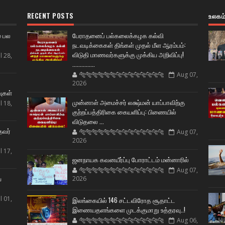
RECENT POSTS
உலகம
் பல
பேராதனைப் பல்கலைக்கழக கல்வி
நடவடிக்கைகள் திங்கள் முதல் மீள ஆரம்பம்:
விடுதி மாணவர்களுக்கு முக்கிய அறிவிப்பு!
l 28,
...............
🐅🐅🐅🐅🐅🐅🐆🐆🐆🐆🐆🐆🐆🐆
Aug 07,
ட
2026
வுகள்
முன்னாள் அமைச்சர் லக்ஷ்மன் யாப்பாவிற்கு
l 18,
குற்றப்பத்திரிகை கையளிப்பு: பிணையில்
விடுதலை ...
தவர்
🐅🐅🐅🐅🐅🐅🐆🐆🐆🐆🐆🐆🐆🐆
Aug 07,
2026
l 17,
ஜனநாயக கவனயீர்ப்பு போராட்டம் மன்னாரில்
🐅🐅🐅🐅🐅🐅🐆🐆🐆🐆🐆🐆🐆🐆
Aug 07,
ய
2026
l 01,
இலங்கையில் 146 சட்டவிரோத சூதாட்ட
இணையதளங்களை முடக்குமாறு உத்தரவு..!
🐅🐅🐅🐅🐅🐅🐆🐆🐆🐆🐆🐆🐆🐆
Aug 06,