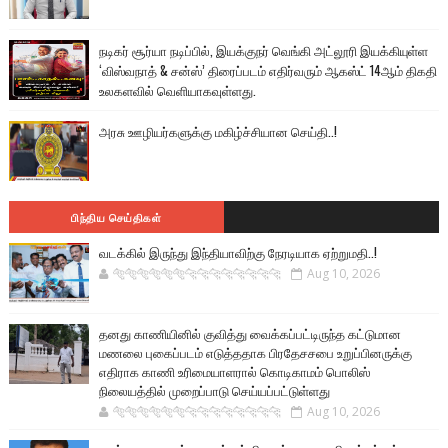
நடிகர் சூர்யா நடிப்பில், இயக்குநர் வெங்கி அட்லூரி இயக்கியுள்ள
‘விஸ்வநாத் & சன்ஸ்’ திரைப்படம் எதிர்வரும் ஆகஸ்ட் 14ஆம் திகதி
உலகளவில் வெளியாகவுள்ளது.
அரசு ஊழியர்களுக்கு மகிழ்ச்சியான செய்தி..!
பிந்திய செய்திகள்
வடக்கில் இருந்து இந்தியாவிற்கு நேரடியாக ஏற்றுமதி..!
🐅🐅🐅🐅🐅🐅🐆🐆🐆🐆🐆🐆🐆🐆
Aug 10, 2026
தனது காணியினில் குவித்து வைக்கப்பட்டிருந்த கட்டுமான
மணலை புகைப்படம் எடுத்ததாக பிரதேசசபை உறுப்பினருக்கு
எதிராக காணி உரிமையாளரால் கொடிகாமம் பொலிஸ்
நிலையத்தில் முறைப்பாடு செய்யப்பட்டுள்ளது
🐅🐅🐅🐅🐅🐅🐆🐆🐆🐆🐆🐆🐆🐆
Aug 10, 2026