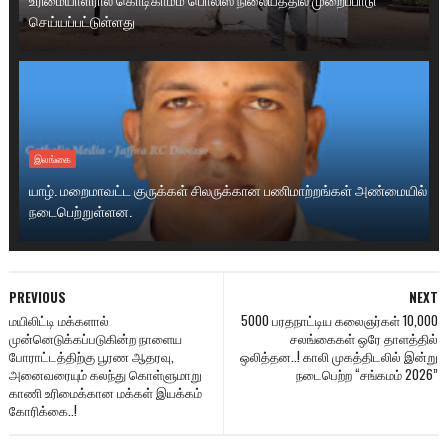
செய்யப்பட்டுள்ளது
இலங்கை
யாழ். மறைமாவட்ட குருக்கள் சிலருக்கான பணிமாற்றங்கள் அண்மையில்
நடைபெற்றுள்ளன.
PREVIOUS
NEXT
மயிலிட்டி மக்களால்
5000 பரதநாட்டிய கலைஞர்கள் 10,000
முன்னெடுக்கப்படுகின்ற நாளைய
சலங்கைகள் ஒரே தாளத்தில்
போராட்டத்திற்கு பூரண ஆதரவு,
ஒலித்தன..! காலி முகத்திடலில் இன்று
அனைவரையும் கலந்து கொள்ளுமாறு
நடைபெற்ற “சங்கமம் 2026”
காணி உரிமைக்கான மக்கள் இயக்கம்
கோரிக்கை..!