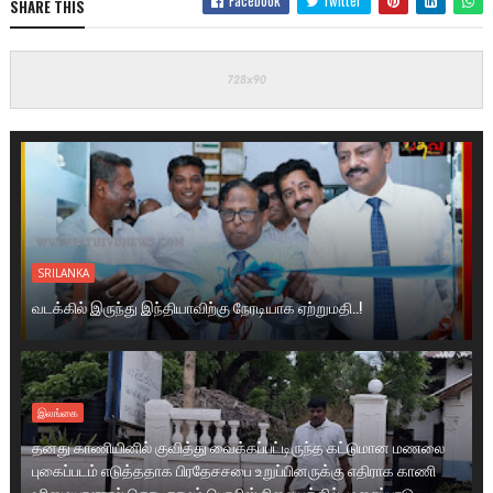
Facebook
Twitter
SHARE THIS
SRILANKA
வடக்கில் இருந்து இந்தியாவிற்கு நேரடியாக ஏற்றுமதி..!
இலங்கை
தனது காணியினில் குவித்து வைக்கப்பட்டிருந்த கட்டுமான மணலை
புகைப்படம் எடுத்ததாக பிரதேசசபை உறுப்பினருக்கு எதிராக காணி
உரிமையாளரால் கொடிகாமம் பொலிஸ் நிலையத்தில் முறைப்பாடு