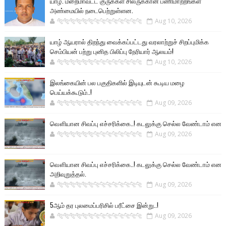
யாழ். மறைமாவட்ட குருக்கள் சிலருக்கான பணிமாற்றங்கள்
அண்மையில் நடைபெற்றுள்ளன.
🐅🐅🐅🐅🐅🐅🐆🐆🐆🐆🐆🐆🐆🐆
Aug 10, 2026
யாழ் ஆயரால் திறந்து வைக்கப்பட்டது வரலாற்றுச் சிறப்புமிக்க
செம்பியன் பற்று புனித பிலிப்பு நேரியார் ஆலயம்!
🐅🐅🐅🐅🐅🐅🐆🐆🐆🐆🐆🐆🐆🐆
Aug 10, 2026
இலங்கையின் பல பகுதிகளில் இடியுடன் கூடிய மழை
பெய்யக்கூடும்..!
🐅🐅🐅🐅🐅🐅🐆🐆🐆🐆🐆🐆🐆🐆
Aug 09, 2026
வௌியான சிவப்பு எச்சரிக்கை..! கடலுக்கு செல்ல வேண்டாம் என
🐅🐅🐅🐅🐅🐅🐆🐆🐆🐆🐆🐆🐆🐆
Aug 09, 2026
வௌியான சிவப்பு எச்சரிக்கை..! கடலுக்கு செல்ல வேண்டாம் என
அறிவுறுத்தல்.
🐅🐅🐅🐅🐅🐅🐆🐆🐆🐆🐆🐆🐆🐆
Aug 09, 2026
5ஆம் தர புலமைப்பரிசில் பரீட்சை இன்று..!
🐅🐅🐅🐅🐅🐅🐆🐆🐆🐆🐆🐆🐆🐆
Aug 09, 2026