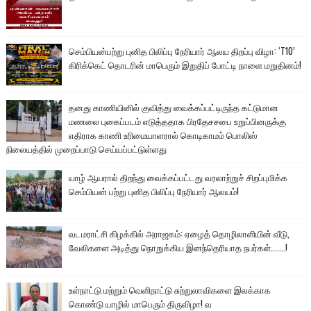
செம்பியன்பற்று புனித பிலிப்பு நேரியார் ஆலய திறப்பு விழா: ‘T10’
கிரிக்கெட் தொடரின் மாபெரும் இறுதிப் போட்டி நாளை மறுதினம்!
தனது காணியினில் குவித்து வைக்கப்பட்டிருந்த கட்டுமான
மணலை புகைப்படம் எடுத்ததாக பிரதேசசபை உறுப்பினருக்கு
எதிராக காணி உரிமையாளரால் கொடிகாமம் பொலிஸ்
நிலையத்தில் முறைப்பாடு செய்யப்பட்டுள்ளது
யாழ் ஆயரால் திறந்து வைக்கப்பட்டது வரலாற்றுச் சிறப்புமிக்க
செம்பியன் பற்று புனித பிலிப்பு நேரியார் ஆலயம்!
வடமராட்சி கிழக்கில் அராஜகம்: ஏழைத் தொழிலாளியின் வீடு,
வேலிகளை அடித்து நொறுக்கிய இனந்தெரியாத நபர்கள்.......!
உள்நாட்டு மற்றும் வெளிநாட்டு சுற்றுலாவிகளை இலக்காக
கொண்டு யாழில் மாபெரும் திருவிழா! வ