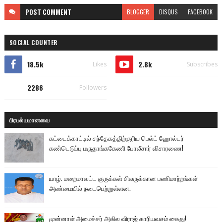
POST
COMMENT
BLOGGER
DISQUS
FACEBOOK
SOCIAL COUNTER
18.5k
2.8k
Likes
Subscribes
2286
Followers
பிரபல்யமானவை
கட்டைக்காட்டில் சந்தேகத்திற்குரிய பெல்ட் ஹோல்டர்
கண்டெடுப்பு மருதாங்ககேணி போலீசார் விசாரணை!
யாழ். மறைமாவட்ட குருக்கள் சிலருக்கான பணிமாற்றங்கள்
அண்மையில் நடைபெற்றுள்ளன.
முன்னாள் அமைச்சர் அகில விராஜ் காரியவசம் கைது!