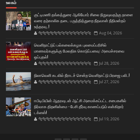
உலகம்
குட்டிமணி தங்கத்துரை ஆகியோர் சிலை நிறுவுவதற்கு நாளை
வரை தற்காலிக தடை பருத்தித்துறை நீதவான் நீதிமன்றம்
உத்தரவு..!
🐅🐅🐅🐅🐅🐅🐆🐆🐆🐆🐆🐆🐆🐆
Aug 04, 2026
வெளிநாட்டுப் பல்கலைக்கழக புலமைப்பரிசில்
மாணவர்களுக்கு மேலதிக கொடுப்பனவு: அமைச்சரவை
ஒப்புதல்!
🐅🐅🐅🐅🐅🐅🐆🐆🐆🐆🐆🐆🐆🐆
Jul 28, 2026
நிலாவெளி கடலில் நீராடச் சென்ற வௌிநாட்டு பிரஜை பலி..!
🐅🐅🐅🐅🐅🐅🐆🐆🐆🐆🐆🐆🐆🐆
Jul 27, 2026
ஈபிடிபியின் ஆதரவுடன் ஆட்சி அமைக்கப்பட்ட சபைகளில்
நிர்வாக திறனின்மை - பேசி தீர்வு காணப்படும் என்கிறார்
டக்ளஸ்!
🐅🐅🐅🐅🐅🐅🐆🐆🐆🐆🐆🐆🐆🐆
Jul 19, 2026