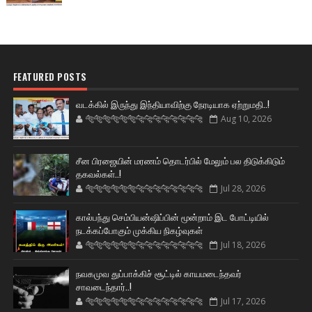
FEATURED POSTS
வடக்கில் இருந்து இந்தியாவிற்கு நேரடியாக ஏற்றுமதி..!
🐅🐅🐅🐅🐅🐅🐆🐆🐆🐆🐆🐆🐆🐆
Aug 10, 2026
சீன பிரஜையின் மரணம் தொடர்பில் மேலும் பல திடுக்கிடும்
தகவல்கள்..!
🐅🐅🐅🐅🐅🐅🐆🐆🐆🐆🐆🐆🐆🐆
Jul 28, 2026
கால்பந்து செம்பியன்ஷிப்பின் மூன்றாம் இட போட்டியில்
நடக்கப்போகும் முக்கிய நிகழ்வுகள்
🐅🐅🐅🐅🐅🐅🐆🐆🐆🐆🐆🐆🐆🐆
Jul 18, 2026
நவகமுவ துப்பாக்கிச் சூட்டில் காயமடைந்தவர்
சாவடைந்தார்..!
🐅🐅🐅🐅🐅🐅🐆🐆🐆🐆🐆🐆🐆🐆
Jul 17, 2026