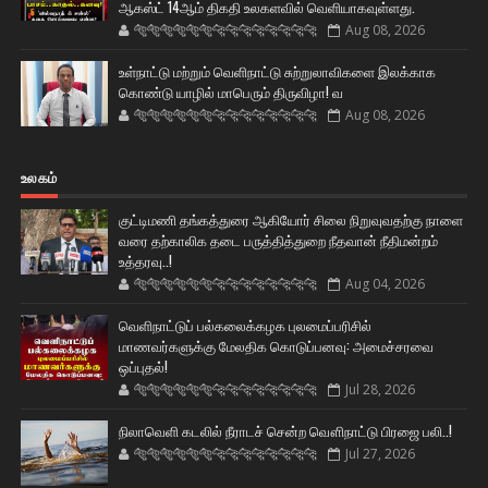
ஆகஸ்ட் 14ஆம் திகதி உலகளவில் வெளியாகவுள்ளது.
🐅🐅🐅🐅🐅🐅🐆🐆🐆🐆🐆🐆🐆🐆
Aug 08, 2026
உள்நாட்டு மற்றும் வெளிநாட்டு சுற்றுலாவிகளை இலக்காக
கொண்டு யாழில் மாபெரும் திருவிழா! வ
🐅🐅🐅🐅🐅🐅🐆🐆🐆🐆🐆🐆🐆🐆
Aug 08, 2026
உலகம்
குட்டிமணி தங்கத்துரை ஆகியோர் சிலை நிறுவுவதற்கு நாளை
வரை தற்காலிக தடை பருத்தித்துறை நீதவான் நீதிமன்றம்
உத்தரவு..!
🐅🐅🐅🐅🐅🐅🐆🐆🐆🐆🐆🐆🐆🐆
Aug 04, 2026
வெளிநாட்டுப் பல்கலைக்கழக புலமைப்பரிசில்
மாணவர்களுக்கு மேலதிக கொடுப்பனவு: அமைச்சரவை
ஒப்புதல்!
🐅🐅🐅🐅🐅🐅🐆🐆🐆🐆🐆🐆🐆🐆
Jul 28, 2026
நிலாவெளி கடலில் நீராடச் சென்ற வௌிநாட்டு பிரஜை பலி..!
🐅🐅🐅🐅🐅🐅🐆🐆🐆🐆🐆🐆🐆🐆
Jul 27, 2026