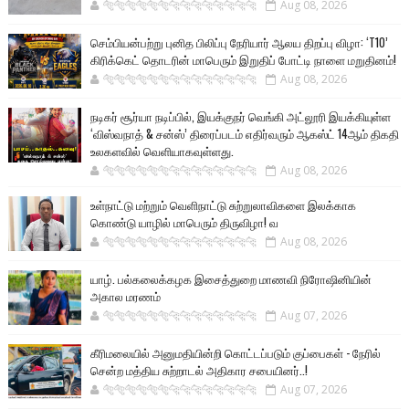
🐅🐅🐅🐅🐅🐅🐆🐆🐆🐆🐆🐆🐆🐆
Aug 08, 2026
செம்பியன்பற்று புனித பிலிப்பு நேரியார் ஆலய திறப்பு விழா: ‘T10’
கிரிக்கெட் தொடரின் மாபெரும் இறுதிப் போட்டி நாளை மறுதினம்!
🐅🐅🐅🐅🐅🐅🐆🐆🐆🐆🐆🐆🐆🐆
Aug 08, 2026
நடிகர் சூர்யா நடிப்பில், இயக்குநர் வெங்கி அட்லூரி இயக்கியுள்ள
‘விஸ்வநாத் & சன்ஸ்’ திரைப்படம் எதிர்வரும் ஆகஸ்ட் 14ஆம் திகதி
உலகளவில் வெளியாகவுள்ளது.
🐅🐅🐅🐅🐅🐅🐆🐆🐆🐆🐆🐆🐆🐆
Aug 08, 2026
உள்நாட்டு மற்றும் வெளிநாட்டு சுற்றுலாவிகளை இலக்காக
கொண்டு யாழில் மாபெரும் திருவிழா! வ
🐅🐅🐅🐅🐅🐅🐆🐆🐆🐆🐆🐆🐆🐆
Aug 08, 2026
யாழ். பல்கலைக்கழக இசைத்துறை மாணவி நிரோஷினியின்
அகால மரணம்
🐅🐅🐅🐅🐅🐅🐆🐆🐆🐆🐆🐆🐆🐆
Aug 07, 2026
கீரிமலையில் அனுமதியின்றி கொட்டப்படும் குப்பைகள் - நேரில்
சென்ற மத்திய சுற்றாடல் அதிகார சபையினர்..!
🐅🐅🐅🐅🐅🐅🐆🐆🐆🐆🐆🐆🐆🐆
Aug 07, 2026