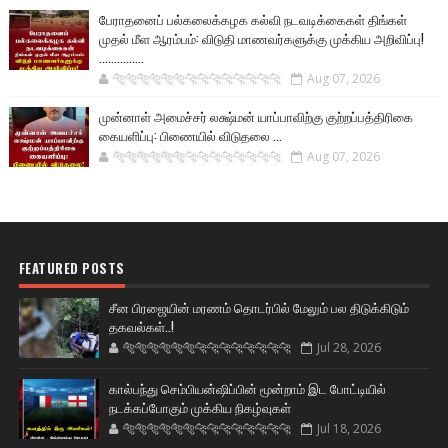
பேராதனைப் பல்கலைக்கழக கல்வி நடவடிக்கைகள் திங்கள்
முதல் மீள ஆரம்பம்: விடுதி மாணவர்களுக்கு முக்கிய அறிவிப்பு!
...............
🐅🐅🐅🐅🐅🐅🐆🐆🐆🐆🐆🐆🐆🐆
Aug 07, 2026
முன்னாள் அமைச்சர் லக்ஷ்மன் யாப்பாவிற்கு குற்றப்பத்திரிகை
கையளிப்பு: பிணையில் விடுதலை ...
🐅🐅🐅🐅🐅🐅🐆🐆🐆🐆🐆🐆🐆🐆
Aug 07, 2026
FEATURED POSTS
சீன பிரஜையின் மரணம் தொடர்பில் மேலும் பல திடுக்கிடும்
தகவல்கள்..!
🐅🐅🐅🐅🐅🐅🐆🐆🐆🐆🐆🐆🐆🐆
Jul 28, 2026
கால்பந்து செம்பியன்ஷிப்பின் மூன்றாம் இட போட்டியில்
நடக்கப்போகும் முக்கிய நிகழ்வுகள்
🐅🐅🐅🐅🐅🐅🐆🐆🐆🐆🐆🐆🐆🐆
Jul 18, 2026