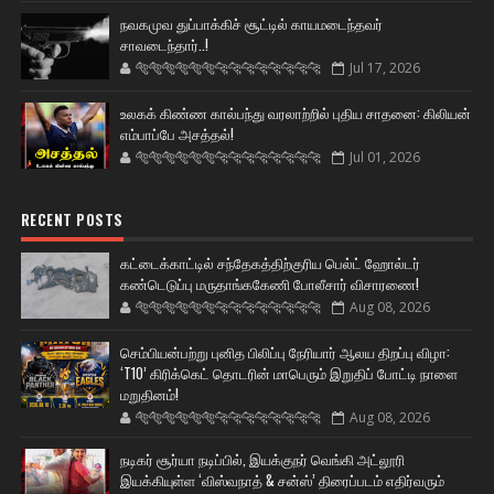
நவகமுவ துப்பாக்கிச் சூட்டில் காயமடைந்தவர்
சாவடைந்தார்..!
🐅🐅🐅🐅🐅🐅🐆🐆🐆🐆🐆🐆🐆🐆
Jul 17, 2026
உலகக் கிண்ண கால்பந்து வரலாற்றில் புதிய சாதனை: கிலியன்
எம்பாப்பே அசத்தல்!
🐅🐅🐅🐅🐅🐅🐆🐆🐆🐆🐆🐆🐆🐆
Jul 01, 2026
RECENT POSTS
கட்டைக்காட்டில் சந்தேகத்திற்குரிய பெல்ட் ஹோல்டர்
கண்டெடுப்பு மருதாங்ககேணி போலீசார் விசாரணை!
🐅🐅🐅🐅🐅🐅🐆🐆🐆🐆🐆🐆🐆🐆
Aug 08, 2026
செம்பியன்பற்று புனித பிலிப்பு நேரியார் ஆலய திறப்பு விழா:
‘T10’ கிரிக்கெட் தொடரின் மாபெரும் இறுதிப் போட்டி நாளை
மறுதினம்!
🐅🐅🐅🐅🐅🐅🐆🐆🐆🐆🐆🐆🐆🐆
Aug 08, 2026
நடிகர் சூர்யா நடிப்பில், இயக்குநர் வெங்கி அட்லூரி
இயக்கியுள்ள ‘விஸ்வநாத் & சன்ஸ்’ திரைப்படம் எதிர்வரும்