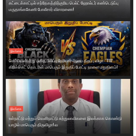
கட்டைக்காட்டில் சந்தேகத்திற்குரிய பெல்ட் ஹோல்டர் கண்டெடுப்பு
மருதாங்ககேணி போலீசார் விசாரணை!
இலங்கை
செம்பியன்பற்று புனித பிலிப்பு நேரியார் ஆலய திறப்பு விழா: ‘T10’
கிரிக்கெட் தொடரின் மாபெரும் இறுதிப் போட்டி நாளை மறுதினம்!
இலங்கை
உள்நாட்டு மற்றும் வெளிநாட்டு சுற்றுலாவிகளை இலக்காக கொண்டு
யாழில் மாபெரும் திருவிழா! வ