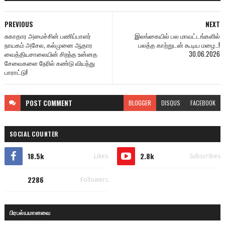
PREVIOUS
NEXT
சுகாதார அமைச்சின் பணிப்பாளர்
இலங்கையில் பல மாவட்டங்களில்
நாயகம் அசேல, கல்முனை ஆதார
பலத்த காற்றுடன் கூடிய மழை..!
வைத்தியசாலையின் சிறந்த உன்னத
30.06.2026
சேவைகளை நேரில் கண்டு வியந்து
பாராட்டு!
POST
COMMENT
BLOGGER
DISQUS
FACEBOOK
SOCIAL COUNTER
18.5k
2.8k
Likes
Subscribes
2286
Followers
பிரபல்யமானவை