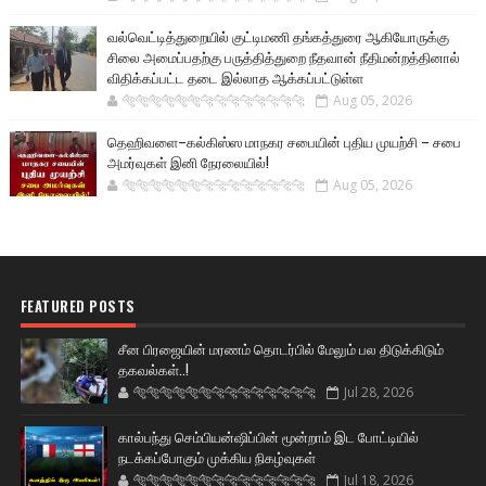
வல்வெட்டித்துறையில் குட்டிமணி தங்கத்துரை ஆகியோருக்கு
சிலை அமைப்பதற்கு பருத்தித்துறை நீதவான் நீதிமன்றத்தினால்
விதிக்கப்பட்ட தடை இல்லாத ஆக்கப்பட்டுள்ள
🐅🐅🐅🐅🐅🐅🐆🐆🐆🐆🐆🐆🐆🐆
Aug 05, 2026
தெஹிவளை–கல்கிஸ்ஸ மாநகர சபையின் புதிய முயற்சி – சபை
அமர்வுகள் இனி நேரலையில்!
🐅🐅🐅🐅🐅🐅🐆🐆🐆🐆🐆🐆🐆🐆
Aug 05, 2026
FEATURED POSTS
சீன பிரஜையின் மரணம் தொடர்பில் மேலும் பல திடுக்கிடும்
தகவல்கள்..!
🐅🐅🐅🐅🐅🐅🐆🐆🐆🐆🐆🐆🐆🐆
Jul 28, 2026
கால்பந்து செம்பியன்ஷிப்பின் மூன்றாம் இட போட்டியில்
நடக்கப்போகும் முக்கிய நிகழ்வுகள்
🐅🐅🐅🐅🐅🐅🐆🐆🐆🐆🐆🐆🐆🐆
Jul 18, 2026