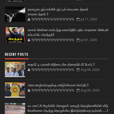
நவகமுவ துப்பாக்கிச் சூட்டில் காயமடைந்தவர்
சாவடைந்தார்..!
🐅🐅🐅🐅🐅🐅🐆🐆🐆🐆🐆🐆🐆🐆
Jul 17, 2026
உலகக் கிண்ண கால்பந்து வரலாற்றில் புதிய சாதனை: கிலியன்
எம்பாப்பே அசத்தல்!
🐅🐅🐅🐅🐅🐅🐆🐆🐆🐆🐆🐆🐆🐆
Jul 01, 2026
RECENT POSTS
தையிட்டி பவானி வீதியை மிக விரைவில் மீட்போம்..!
🐅🐅🐅🐅🐅🐅🐆🐆🐆🐆🐆🐆🐆🐆
Aug 06, 2026
அரசு ஊழியர்களுக்கு மகிழ்ச்சியான செய்தி..!
🐅🐅🐅🐅🐅🐅🐆🐆🐆🐆🐆🐆🐆🐆
Aug 06, 2026
வடமராட்சி கிழக்கில் அராஜகம்: ஏழைத் தொழிலாளியின் வீடு,
வேலிகளை அடித்து நொறுக்கிய இனந்தெரியாத நபர்கள்.......!