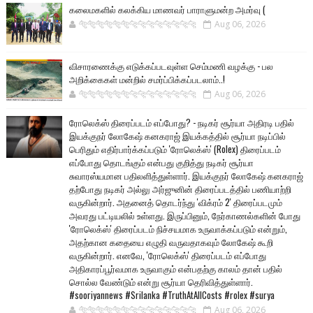
கலைமகளில் கலக்கிய மாணவர் பாராளுமன்ற அமர்வு (
🐅🐅🐅🐅🐅🐅🐆🐆🐆🐆🐆🐆🐆🐆
Aug 06, 2026
விசாரணைக்கு எடுக்கப்படவுள்ள செம்மணி வழக்கு - பல
அறிக்கைகள் மன்றில் சமர்ப்பிக்கப்படலாம்..!
🐅🐅🐅🐅🐅🐅🐆🐆🐆🐆🐆🐆🐆🐆
Aug 06, 2026
ரோலெக்ஸ் திரைப்படம் எப்போது? - நடிகர் சூர்யா அதிரடி பதில்
இயக்குநர் லோகேஷ் கனகராஜ் இயக்கத்தில் சூர்யா நடிப்பில்
பெரிதும் எதிர்பார்க்கப்படும் 'ரோலெக்ஸ்' (Rolex) திரைப்படம்
எப்போது தொடங்கும் என்பது குறித்து நடிகர் சூர்யா
சுவாரஸ்யமான பதிலளித்துள்ளார். இயக்குநர் லோகேஷ் கனகராஜ்
தற்போது நடிகர் அல்லு அர்ஜுனின் திரைப்படத்தில் பணியாற்றி
வருகின்றார். அதனைத் தொடர்ந்து 'விக்ரம் 2' திரைப்படமும்
அவரது பட்டியலில் உள்ளது. இருப்பினும், நேர்காணல்களின் போது
'ரோலெக்ஸ்' திரைப்படம் நிச்சயமாக உருவாக்கப்படும் என்றும்,
அதற்கான கதையை எழுதி வருவதாகவும் லோகேஷ் கூறி
வருகின்றார். எனவே, 'ரோலெக்ஸ்' திரைப்படம் எப்போது
அதிகாரப்பூர்வமாக உருவாகும் என்பதற்கு காலம் தான் பதில்
சொல்ல வேண்டும் என்று சூர்யா தெரிவித்துள்ளார்.
#sooriyannews #Srilanka #TruthAtAllCosts #rolex #surya
🐅🐅🐅🐅🐅🐅🐆🐆🐆🐆🐆🐆🐆🐆
Aug 06, 2026