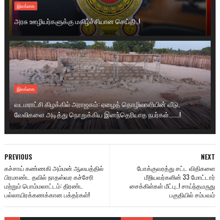
இலங்கை
அரசு ஊழியர்களுக்கு மகிழ்ச்சியான செய்தி..!
இலங்கை
வடமராட்சி கிழக்கில் அராஜகம்: ஏழைத் தொழிலாளியின் வீடு,
வேலிகளை அடித்து நொறுக்கிய இனந்தெரியாத நபர்கள்.......!
PREVIOUS
NEXT
கச்சாய் கண்ணகி அம்மன் ஆலயத்தில்
போக்குவரத்து சட்ட விதிகளை
பிரமாண்ட தவில் நாதஸ்வர கச்சேரி
மீறியவர்களின் 33 மோட்டார்
மற்றும் பொம்மலாட்டம்: திரண்ட
சைக்கிள்கள் மீட்பு..! சாய்ந்தமருது
பல்லாயிரக்கணக்கான பக்தர்கள்!
பகுதியில் சம்பவம்