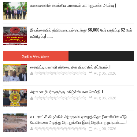
கலைமகளில் கலக்கிய மாணவர் பாராளுமன்ற அமர்வு (
இலங்கையில் தீவிரமடையும் டெங்கு: 86,000 பேர் பாதிப்பு; 62 பேர்
உயிரிழப்பு! .......
பிந்திய செய்திகள்
தையிட்டி பவானி வீதியை மிக விரைவில் மீட்போம்..!
🐅🐅🐅🐅🐅🐅🐆🐆🐆🐆🐆🐆🐆🐆
Aug 06, 2026
அரசு ஊழியர்களுக்கு மகிழ்ச்சியான செய்தி..!
🐅🐅🐅🐅🐅🐅🐆🐆🐆🐆🐆🐆🐆🐆
Aug 06, 2026
வடமராட்சி கிழக்கில் அராஜகம்: ஏழைத் தொழிலாளியின் வீடு,
வேலிகளை அடித்து நொறுக்கிய இனந்தெரியாத நபர்கள்.......!
🐅🐅🐅🐅🐅🐅🐆🐆🐆🐆🐆🐆🐆🐆
Aug 06, 2026