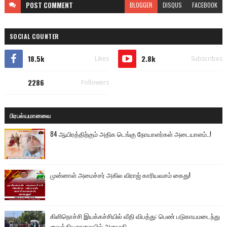
POST
COMMENT
BLOGGER
DISQUS
FACEBOOK
SOCIAL COUNTER
18.5k
2.8k
Likes
Subscribes
2286
Followers
பிரபல்யமானவை
84 ஆயிரத்திற்கும் அதிக டெங்கு நோயாளர்கள் அடையாளம்..!
முன்னாள் அமைச்சர் அகில விராஜ் காரியவசம் கைது!
கிளிநொச்சி இயக்கச்சியில் வீதி விபத்து: பெண் படுகாயமடைந்து
வைத்தியசாலையில் அனுமதி