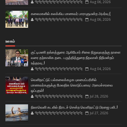
🐅🐅🐅🐅🐅🐅🐆🐆🐆🐆🐆🐆🐆🐆
Aug 06, 2026
கலைமகளில் கலக்கிய மாணவர் பாராளுமன்ற அமர்வு (
🐅🐅🐅🐅🐅🐅🐆🐆🐆🐆🐆🐆🐆🐆
Aug 06, 2026
உலகம்
குட்டிமணி தங்கத்துரை ஆகியோர் சிலை நிறுவுவதற்கு நாளை
வரை தற்காலிக தடை பருத்தித்துறை நீதவான் நீதிமன்றம்
உத்தரவு..!
🐅🐅🐅🐅🐅🐅🐆🐆🐆🐆🐆🐆🐆🐆
Aug 04, 2026
வெளிநாட்டுப் பல்கலைக்கழக புலமைப்பரிசில்
மாணவர்களுக்கு மேலதிக கொடுப்பனவு: அமைச்சரவை
ஒப்புதல்!
🐅🐅🐅🐅🐅🐅🐆🐆🐆🐆🐆🐆🐆🐆
Jul 28, 2026
நிலாவெளி கடலில் நீராடச் சென்ற வௌிநாட்டு பிரஜை பலி..!
🐅🐅🐅🐅🐅🐅🐆🐆🐆🐆🐆🐆🐆🐆
Jul 27, 2026