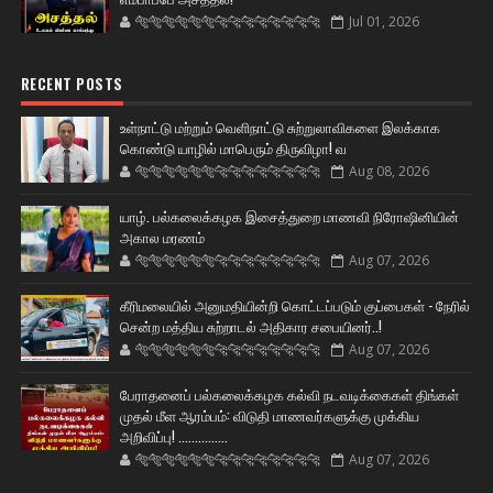
🐅🐅🐅🐅🐅🐅🐆🐆🐆🐆🐆🐆🐆🐆
Jul 01, 2026
RECENT POSTS
உள்நாட்டு மற்றும் வெளிநாட்டு சுற்றுலாவிகளை இலக்காக
கொண்டு யாழில் மாபெரும் திருவிழா! வ
🐅🐅🐅🐅🐅🐅🐆🐆🐆🐆🐆🐆🐆🐆
Aug 08, 2026
யாழ். பல்கலைக்கழக இசைத்துறை மாணவி நிரோஷினியின்
அகால மரணம்
🐅🐅🐅🐅🐅🐅🐆🐆🐆🐆🐆🐆🐆🐆
Aug 07, 2026
கீரிமலையில் அனுமதியின்றி கொட்டப்படும் குப்பைகள் - நேரில்
சென்ற மத்திய சுற்றாடல் அதிகார சபையினர்..!
🐅🐅🐅🐅🐅🐅🐆🐆🐆🐆🐆🐆🐆🐆
Aug 07, 2026
பேராதனைப் பல்கலைக்கழக கல்வி நடவடிக்கைகள் திங்கள்
முதல் மீள ஆரம்பம்: விடுதி மாணவர்களுக்கு முக்கிய
அறிவிப்பு! ...............
🐅🐅🐅🐅🐅🐅🐆🐆🐆🐆🐆🐆🐆🐆
Aug 07, 2026