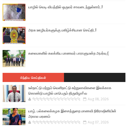
யாழில் வெடி விபத்தில் ஒருவர் சாவடைந்துள்ளார்..!
அரசு ஊழியர்களுக்கு மகிழ்ச்சியான செய்தி..!
கலைமகளில் கலக்கிய மாணவர் பாராளுமன்ற அமர்வு (
பிந்திய செய்திகள்
உள்நாட்டு மற்றும் வெளிநாட்டு சுற்றுலாவிகளை இலக்காக
கொண்டு யாழில் மாபெரும் திருவிழா! வ
🐅🐅🐅🐅🐅🐅🐆🐆🐆🐆🐆🐆🐆🐆
Aug 08, 2026
யாழ். பல்கலைக்கழக இசைத்துறை மாணவி நிரோஷினியின்
அகால மரணம்
🐅🐅🐅🐅🐅🐅🐆🐆🐆🐆🐆🐆🐆🐆
Aug 07, 2026