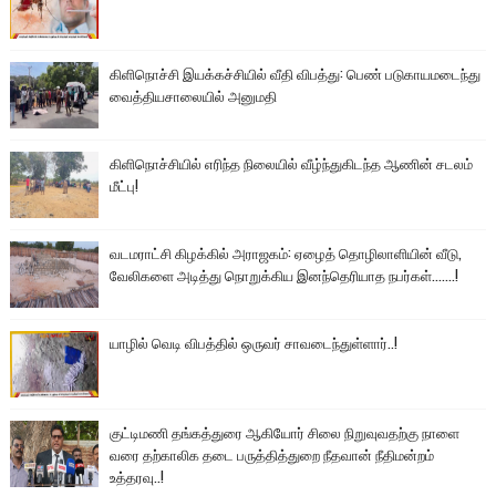
கிளிநொச்சி இயக்கச்சியில் வீதி விபத்து: பெண் படுகாயமடைந்து
வைத்தியசாலையில் அனுமதி
கிளிநொச்சியில் எரிந்த நிலையில் வீழ்ந்துகிடந்த ஆணின் சடலம்
மீட்பு!
வடமராட்சி கிழக்கில் அராஜகம்: ஏழைத் தொழிலாளியின் வீடு,
வேலிகளை அடித்து நொறுக்கிய இனந்தெரியாத நபர்கள்.......!
யாழில் வெடி விபத்தில் ஒருவர் சாவடைந்துள்ளார்..!
குட்டிமணி தங்கத்துரை ஆகியோர் சிலை நிறுவுவதற்கு நாளை
வரை தற்காலிக தடை பருத்தித்துறை நீதவான் நீதிமன்றம்
உத்தரவு..!