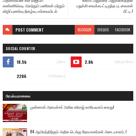
அதிகாரியின் கள விஜயம்:
கிராம அலுவலர் அலுவலகத்தில்
கண்ணிவெடி அகற்றும் பணிகள் மற்றும்
பதுக்கி வைக்கபட்டிருந்த புடவைகள்
விழிப்புணர்வு நிகழ்வு பார்வையிடல்
மீட்பு..!
POST
COMMENT
BLOGGER
DISQUS
FACEBOOK
SOCIAL COUNTER
18.5k
2.8k
Likes
Subscribes
2286
Followers
பிரபல்யமானவை
முன்னாள் அமைச்சர் அகில விராஜ் காரியவசம் கைது!
84 ஆயிரத்திற்கும் அதிக டெங்கு நோயாளர்கள் அடையாளம்..!