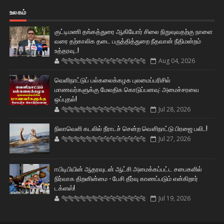
உலகம்
குட்டிமணி தங்கத்துரை ஆகியோர் சிலை நிறுவுவதற்கு நாளை
வரை தற்காலிக தடை பருத்தித்துறை நீதவான் நீதிமன்றம்
உத்தரவு..!
🐅🐅🐅🐅🐅🐅🐆🐆🐆🐆🐆🐆🐆🐆
Aug 04, 2026
வெளிநாட்டுப் பல்கலைக்கழக புலமைப்பரிசில்
மாணவர்களுக்கு மேலதிக கொடுப்பனவு: அமைச்சரவை
ஒப்புதல்!
🐅🐅🐅🐅🐅🐅🐆🐆🐆🐆🐆🐆🐆🐆
Jul 28, 2026
நிலாவெளி கடலில் நீராடச் சென்ற வௌிநாட்டு பிரஜை பலி..!
🐅🐅🐅🐅🐅🐅🐆🐆🐆🐆🐆🐆🐆🐆
Jul 27, 2026
ஈபிடிபியின் ஆதரவுடன் ஆட்சி அமைக்கப்பட்ட சபைகளில்
நிர்வாக திறனின்மை - பேசி தீர்வு காணப்படும் என்கிறார்
டக்ளஸ்!
🐅🐅🐅🐅🐅🐅🐆🐆🐆🐆🐆🐆🐆🐆
Jul 19, 2026