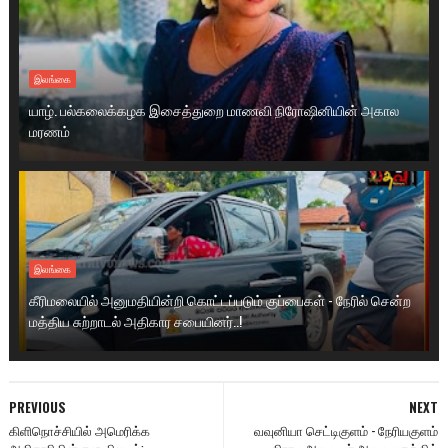
இலங்கை
யாழ். பல்கலைக்கழக இசைத்துறை மாணவி நிரோஷினியின் அகால
மரணம்
இலங்கை
கீரிமலையில் அனுமதியின்றி கொட்டப்படும் குப்பைகள் - நேரில் சென்ற
மத்திய சுற்றாடல் அதிகார சபையினர்..!
PREVIOUS
NEXT
கிளிநொச்சியில் அமெரிக்க
வவுனியா செட்டிகுளம் - நேரியகுளம்