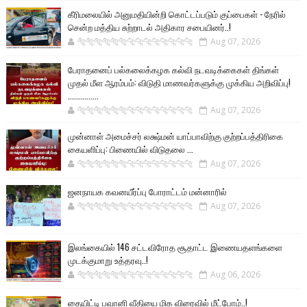
கீரிமலையில் அனுமதியின்றி கொட்டப்படும் குப்பைகள் - நேரில்
சென்ற மத்திய சுற்றாடல் அதிகார சபையினர்..!
🐅🐅🐅🐅🐅🐅🐆🐆🐆🐆🐆🐆🐆🐆
Aug 07, 2026
பேராதனைப் பல்கலைக்கழக கல்வி நடவடிக்கைகள் திங்கள்
முதல் மீள ஆரம்பம்: விடுதி மாணவர்களுக்கு முக்கிய அறிவிப்பு!
...............
🐅🐅🐅🐅🐅🐅🐆🐆🐆🐆🐆🐆🐆🐆
Aug 07, 2026
முன்னாள் அமைச்சர் லக்ஷ்மன் யாப்பாவிற்கு குற்றப்பத்திரிகை
கையளிப்பு: பிணையில் விடுதலை ...
🐅🐅🐅🐅🐅🐅🐆🐆🐆🐆🐆🐆🐆🐆
Aug 07, 2026
ஜனநாயக கவனயீர்ப்பு போராட்டம் மன்னாரில்
🐅🐅🐅🐅🐅🐅🐆🐆🐆🐆🐆🐆🐆🐆
Aug 07, 2026
இலங்கையில் 146 சட்டவிரோத சூதாட்ட இணையதளங்களை
முடக்குமாறு உத்தரவு..!
🐅🐅🐅🐅🐅🐅🐆🐆🐆🐆🐆🐆🐆🐆
Aug 06, 2026
தையிட்டி பவானி வீதியை மிக விரைவில் மீட்போம்..!