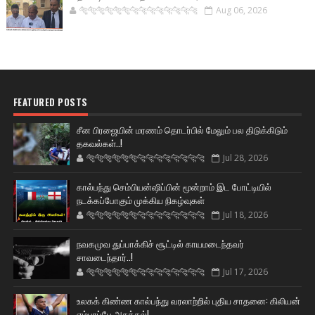
🐅🐅🐅🐅🐅🐅🐆🐆🐆🐆🐆🐆🐆🐆
Aug 06, 2026
FEATURED POSTS
சீன பிரஜையின் மரணம் தொடர்பில் மேலும் பல திடுக்கிடும்
தகவல்கள்..!
🐅🐅🐅🐅🐅🐅🐆🐆🐆🐆🐆🐆🐆🐆
Jul 28, 2026
கால்பந்து செம்பியன்ஷிப்பின் மூன்றாம் இட போட்டியில்
நடக்கப்போகும் முக்கிய நிகழ்வுகள்
🐅🐅🐅🐅🐅🐅🐆🐆🐆🐆🐆🐆🐆🐆
Jul 18, 2026
நவகமுவ துப்பாக்கிச் சூட்டில் காயமடைந்தவர்
சாவடைந்தார்..!
🐅🐅🐅🐅🐅🐅🐆🐆🐆🐆🐆🐆🐆🐆
Jul 17, 2026
உலகக் கிண்ண கால்பந்து வரலாற்றில் புதிய சாதனை: கிலியன்
எம்பாப்பே அசத்தல்!