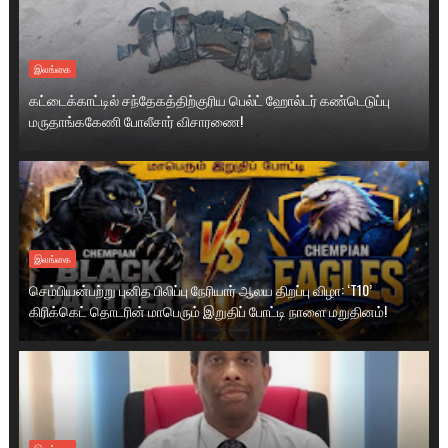
இலங்கை
கட்டைக்காட்டில் சந்தேகத்திற்குரிய பெல்ட் ஹோல்டர் கண்டெடுப்பு
மருதாங்ககேணி போலீசார் விசாரணை!
இலங்கை
செம்பியன்பற்று புனித பிலிப்பு நேரியார் ஆலய திறப்பு விழா: ‘T10’
கிரிக்கெட் தொடரின் மாபெரும் இறுதிப் போட்டி நாளை மறுதினம்!