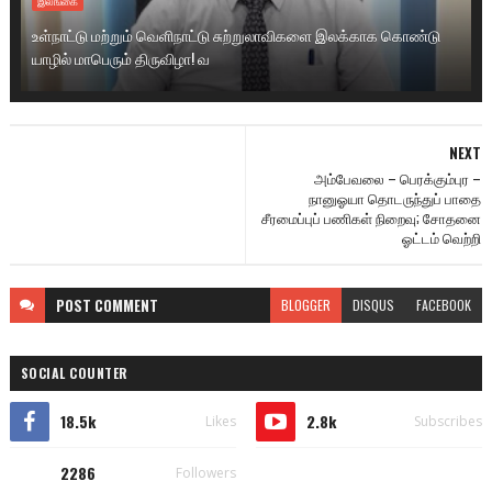
இலங்கை
உள்நாட்டு மற்றும் வெளிநாட்டு சுற்றுலாவிகளை இலக்காக கொண்டு
யாழில் மாபெரும் திருவிழா! வ
NEXT
அம்பேவலை – பெரக்கும்புர –
நானுஓயா தொடருந்துப் பாதை
சீரமைப்புப் பணிகள் நிறைவு; சோதனை
ஓட்டம் வெற்றி
POST
COMMENT
BLOGGER
DISQUS
FACEBOOK
SOCIAL COUNTER
18.5k
2.8k
Likes
Subscribes
2286
Followers