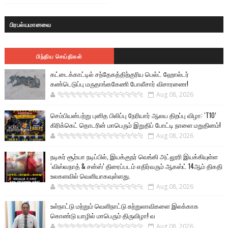
பிரபல்யமானவை
பிந்திய செய்திகள்
கட்டைக்காட்டில் சந்தேகத்திற்குரிய பெல்ட் ஹோல்டர்
கண்டெடுப்பு மருதாங்ககேணி போலீசார் விசாரணை!
🐅🐅🐅🐅🐅🐅🐆🐆🐆🐆🐆🐆🐆🐆
Aug 08, 2026
செம்பியன்பற்று புனித பிலிப்பு நேரியார் ஆலய திறப்பு விழா: ‘T10’
கிரிக்கெட் தொடரின் மாபெரும் இறுதிப் போட்டி நாளை மறுதினம்!
🐅🐅🐅🐅🐅🐅🐆🐆🐆🐆🐆🐆🐆🐆
Aug 08, 2026
நடிகர் சூர்யா நடிப்பில், இயக்குநர் வெங்கி அட்லூரி இயக்கியுள்ள
‘விஸ்வநாத் & சன்ஸ்’ திரைப்படம் எதிர்வரும் ஆகஸ்ட் 14ஆம் திகதி
உலகளவில் வெளியாகவுள்ளது.
🐅🐅🐅🐅🐅🐅🐆🐆🐆🐆🐆🐆🐆🐆
Aug 08, 2026
உள்நாட்டு மற்றும் வெளிநாட்டு சுற்றுலாவிகளை இலக்காக
கொண்டு யாழில் மாபெரும் திருவிழா! வ
🐅🐅🐅🐅🐅🐅🐆🐆🐆🐆🐆🐆🐆🐆
Aug 08, 2026