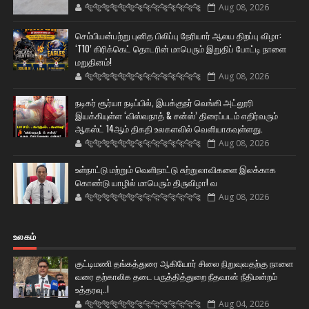
🐅🐅🐅🐅🐅🐅🐆🐆🐆🐆🐆🐆🐆🐆
Aug 08, 2026
செம்பியன்பற்று புனித பிலிப்பு நேரியார் ஆலய திறப்பு விழா:
‘T10’ கிரிக்கெட் தொடரின் மாபெரும் இறுதிப் போட்டி நாளை
மறுதினம்!
🐅🐅🐅🐅🐅🐅🐆🐆🐆🐆🐆🐆🐆🐆
Aug 08, 2026
நடிகர் சூர்யா நடிப்பில், இயக்குநர் வெங்கி அட்லூரி
இயக்கியுள்ள ‘விஸ்வநாத் & சன்ஸ்’ திரைப்படம் எதிர்வரும்
ஆகஸ்ட் 14ஆம் திகதி உலகளவில் வெளியாகவுள்ளது.
🐅🐅🐅🐅🐅🐅🐆🐆🐆🐆🐆🐆🐆🐆
Aug 08, 2026
உள்நாட்டு மற்றும் வெளிநாட்டு சுற்றுலாவிகளை இலக்காக
கொண்டு யாழில் மாபெரும் திருவிழா! வ
🐅🐅🐅🐅🐅🐅🐆🐆🐆🐆🐆🐆🐆🐆
Aug 08, 2026
உலகம்
குட்டிமணி தங்கத்துரை ஆகியோர் சிலை நிறுவுவதற்கு நாளை
வரை தற்காலிக தடை பருத்தித்துறை நீதவான் நீதிமன்றம்
உத்தரவு..!
🐅🐅🐅🐅🐅🐅🐆🐆🐆🐆🐆🐆🐆🐆
Aug 04, 2026