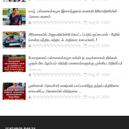
யாழ். பல்கலைக்கழக இசைத்துறை மாணவி நிரோஷினியின்
அகால மரணம்
🐅🐅🐅🐅🐅🐅🐆🐆🐆🐆🐆🐆🐆🐆
Aug 07, 2026
கீரிமலையில் அனுமதியின்றி கொட்டப்படும் குப்பைகள் - நேரில்
சென்ற மத்திய சுற்றாடல் அதிகார சபையினர்..!
🐅🐅🐅🐅🐅🐅🐆🐆🐆🐆🐆🐆🐆🐆
Aug 07, 2026
பேராதனைப் பல்கலைக்கழக கல்வி நடவடிக்கைகள் திங்கள்
முதல் மீள ஆரம்பம்: விடுதி மாணவர்களுக்கு முக்கிய அறிவிப்பு!
...............
🐅🐅🐅🐅🐅🐅🐆🐆🐆🐆🐆🐆🐆🐆
Aug 07, 2026
முன்னாள் அமைச்சர் லக்ஷ்மன் யாப்பாவிற்கு குற்றப்பத்திரிகை
கையளிப்பு: பிணையில் விடுதலை ...
🐅🐅🐅🐅🐅🐅🐆🐆🐆🐆🐆🐆🐆🐆
Aug 07, 2026