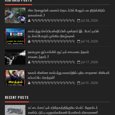
FEATURED POSTS
சீன பிரஜையின் மரணம் தொடர்பில் மேலும் பல திடுக்கிடும்
தகவல்கள்..!
🐅🐅🐅🐅🐅🐅🐆🐆🐆🐆🐆🐆🐆🐆
Jul 28, 2026
கால்பந்து செம்பியன்ஷிப்பின் மூன்றாம் இட போட்டியில்
நடக்கப்போகும் முக்கிய நிகழ்வுகள்
🐅🐅🐅🐅🐅🐅🐆🐆🐆🐆🐆🐆🐆🐆
Jul 18, 2026
நவகமுவ துப்பாக்கிச் சூட்டில் காயமடைந்தவர்
சாவடைந்தார்..!
🐅🐅🐅🐅🐅🐅🐆🐆🐆🐆🐆🐆🐆🐆
Jul 17, 2026
உலகக் கிண்ண கால்பந்து வரலாற்றில் புதிய சாதனை: கிலியன்
எம்பாப்பே அசத்தல்!
🐅🐅🐅🐅🐅🐅🐆🐆🐆🐆🐆🐆🐆🐆
Jul 01, 2026
RECENT POSTS
கட்டைக்காட்டில் சந்தேகத்திற்குரிய பெல்ட் ஹோல்டர்
கண்டெடுப்பு மருதாங்ககேணி போலீசார் விசாரணை!