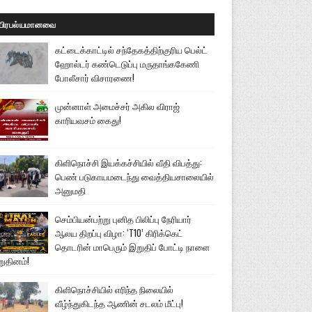
பிரபல்யமானவை
கட்டைக்காட்டில் சந்தேகத்திற்குரிய பெல்ட்
ஹோல்டர் கண்டெடுப்பு மருதாங்ககேணி
போலீசார் விசாரணை!
முன்னாள் அமைச்சர் அகில விராஜ்
காரியவசம் கைது!
கிளிநொச்சி இயக்கச்சியில் வீதி விபத்து:
பெண் படுகாயமடைந்து வைத்தியசாலையில்
அனுமதி
செம்பியன்பற்று புனித பிலிப்பு நேரியார்
ஆலய திறப்பு விழா: ‘T10’ கிரிக்கெட்
தொடரின் மாபெரும் இறுதிப் போட்டி நாளை
றுதினம்!
கிளிநொச்சியில் எரிந்த நிலையில்
வீழ்ந்துகிடந்த ஆணின் சடலம் மீட்பு!