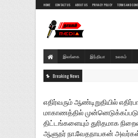
HOME
CONTACT US
ABOUT US
PRIVACY POLICY
TERMS AND CON
இலங்கை
இந்தியா
உலகம்
Breaking News
எதிர்வரும் ஆண்டிறுதியில் எதிர்
மாகாணத்தில் முன்னெடுக்கப்படு
திட்டங்களையும் துரிதமாக நிற
ஆளுநர் நா.வேதநாயகன் அவர்கள