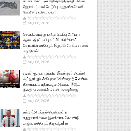
கட்டைக்காட்டில் சந்தேகத்திற்குரிய பெல்ட்
ஹோல்டர் கண்டெடுப்பு மருதாங்ககேணி
போலீசார் விசாரணை!
🐅🐅🐅🐅🐅🐅🐆🐆🐆🐆🐆🐆🐆🐆
Aug 08, 2026
செம்பியன்பற்று புனித பிலிப்பு நேரியார்
ஆலய திறப்பு விழா: ‘T10’ கிரிக்கெட்
தொடரின் மாபெரும் இறுதிப் போட்டி நாளை
மறுதினம்!
🐅🐅🐅🐅🐅🐅🐆🐆🐆🐆🐆🐆🐆🐆
Aug 08, 2026
நடிகர் சூர்யா நடிப்பில், இயக்குநர் வெங்கி
அட்லூரி இயக்கியுள்ள ‘விஸ்வநாத் & சன்ஸ்’
திரைப்படம் எதிர்வரும் ஆகஸ்ட் 14ஆம்
திகதி உலகளவில் வெளியாகவுள்ளது.
🐅🐅🐅🐅🐅🐅🐆🐆🐆🐆🐆🐆🐆🐆
Aug 08, 2026
உள்நாட்டு மற்றும் வெளிநாட்டு
சுற்றுலாவிகளை இலக்காக கொண்டு
யாழில் மாபெரும் திருவிழா! வ
🐅🐅🐅🐅🐅🐅🐆🐆🐆🐆🐆🐆🐆🐆