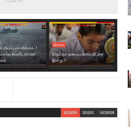
இலங்கை
ிவப்பு எச்சரிக்கை..!
 செல்ல வேண்டாம் என
5ஆம் தர புலமைப்பரிசில் பரீட்சை
தல்.
இன்று..!
BLOGGER
DISQUS
FACEBOOK