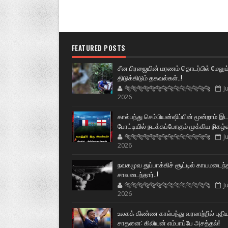
FEATURED POSTS
சீன பிரஜையின் மரணம் தொடர்பில் மேலும
திடுக்கிடும் தகவல்கள்..!
🐅🐅🐅🐅🐅🐅🐆🐆🐆🐆🐆🐆🐆🐆
Ju
2026
கால்பந்து செம்பியன்ஷிப்பின் மூன்றாம் இ
போட்டியில் நடக்கப்போகும் முக்கிய நிகழ்
🐅🐅🐅🐅🐅🐅🐆🐆🐆🐆🐆🐆🐆🐆
Ju
2026
நவகமுவ துப்பாக்கிச் சூட்டில் காயமடைந்
சாவடைந்தார்..!
🐅🐅🐅🐅🐅🐅🐆🐆🐆🐆🐆🐆🐆🐆
Ju
2026
உலகக் கிண்ண கால்பந்து வரலாற்றில் புதி
சாதனை: கிலியன் எம்பாப்பே அசத்தல்!