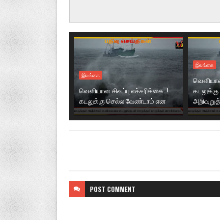
இலங்கை
இலங்கை
வௌியான ச
வௌியான சிவப்பு எச்சரிக்கை..!
கடலுக்கு
கடலுக்கு செல்ல வேண்டாம் என
அறிவுறுத்
POST
COMMENT