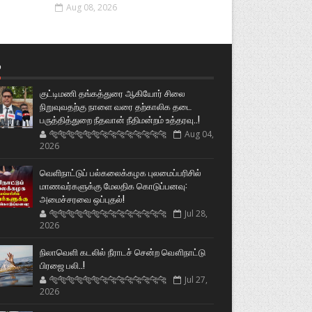
Aug 08, 2026
்
குட்டிமணி தங்கத்துரை ஆகியோர் சிலை
நிறுவுவதற்கு நாளை வரை தற்காலிக தடை
பருத்தித்துறை நீதவான் நீதிமன்றம் உத்தரவு..!
🐅🐅🐅🐅🐅🐅🐆🐆🐆🐆🐆🐆🐆🐆
Aug 04,
2026
வெளிநாட்டுப் பல்கலைக்கழக புலமைப்பரிசில்
மாணவர்களுக்கு மேலதிக கொடுப்பனவு:
அமைச்சரவை ஒப்புதல்!
🐅🐅🐅🐅🐅🐅🐆🐆🐆🐆🐆🐆🐆🐆
Jul 28,
2026
நிலாவெளி கடலில் நீராடச் சென்ற வௌிநாட்டு
பிரஜை பலி..!
🐅🐅🐅🐅🐅🐅🐆🐆🐆🐆🐆🐆🐆🐆
Jul 27,
2026