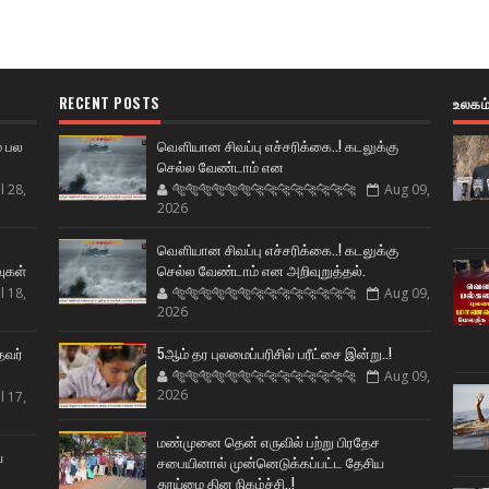
RECENT POSTS
உலகம
் பல
வௌியான சிவப்பு எச்சரிக்கை..! கடலுக்கு
செல்ல வேண்டாம் என
l 28,
🐅🐅🐅🐅🐅🐅🐆🐆🐆🐆🐆🐆🐆🐆
Aug 09,
2026
ட
வௌியான சிவப்பு எச்சரிக்கை..! கடலுக்கு
வுகள்
செல்ல வேண்டாம் என அறிவுறுத்தல்.
l 18,
🐅🐅🐅🐅🐅🐅🐆🐆🐆🐆🐆🐆🐆🐆
Aug 09,
2026
தவர்
5ஆம் தர புலமைப்பரிசில் பரீட்சை இன்று..!
🐅🐅🐅🐅🐅🐅🐆🐆🐆🐆🐆🐆🐆🐆
Aug 09,
2026
l 17,
மண்முனை தென் எருவில் பற்று பிரதேச
ய
சபையினால் முன்னெடுக்கப்பட்ட தேசிய
தூய்மை தின நிகழ்ச்சி..!