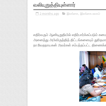
வலியுறுத்தியுள்ளார்
2 months ago
இலங்கை
,
இலங்கை.உலகம்
எதிர்வரும் ஆண்டிறுதியில் எதிர்பார்க்கப்படும் 
அனைத்து அபிவிருத்தித் திட்டங்களையும் துரி
நா.வேதநாயகன் அவர்கள் சம்பந்தப்பட்ட திணைக்க