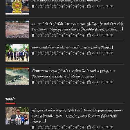
🐅🐅🐅🐅🐅🐅🐆🐆🐆🐆🐆🐆🐆🐆
Aug 06, 2026
வடமராட்சி கிழக்கில் அராஜகம்: ஏழைத் தொழிலாளியின் வீடு,
வேலிகளை அடித்து நொறுக்கிய இனந்தெரியாத நபர்கள்.......!
🐅🐅🐅🐅🐅🐅🐆🐆🐆🐆🐆🐆🐆🐆
Aug 06, 2026
கலைமகளில் கலக்கிய மாணவர் பாராளுமன்ற அமர்வு (
🐅🐅🐅🐅🐅🐅🐆🐆🐆🐆🐆🐆🐆🐆
Aug 06, 2026
விசாரணைக்கு எடுக்கப்படவுள்ள செம்மணி வழக்கு - பல
அறிக்கைகள் மன்றில் சமர்ப்பிக்கப்படலாம்..!
🐅🐅🐅🐅🐅🐅🐆🐆🐆🐆🐆🐆🐆🐆
Aug 06, 2026
உலகம்
குட்டிமணி தங்கத்துரை ஆகியோர் சிலை நிறுவுவதற்கு நாளை
வரை தற்காலிக தடை பருத்தித்துறை நீதவான் நீதிமன்றம்
உத்தரவு..!
🐅🐅🐅🐅🐅🐅🐆🐆🐆🐆🐆🐆🐆🐆
Aug 04, 2026