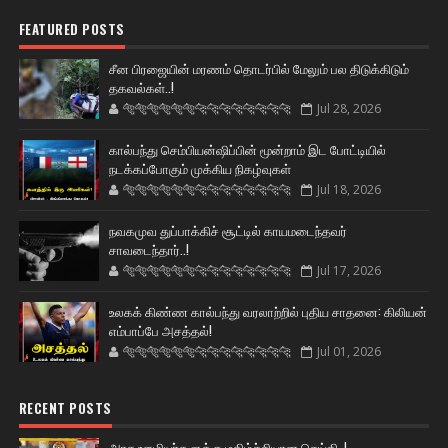
FEATURED POSTS
சீன பிரஜையின் மரணம் தொடர்பில் மேலும் பல திடுக்கிடும்
தகவல்கள்..!
🐅🐅🐅🐅🐅🐅🐆🐆🐆🐆🐆🐆🐆🐆
Jul 28, 2026
கால்பந்து செம்பியன்ஷிப்பின் மூன்றாம் இட போட்டியில்
நடக்கப்போகும் முக்கிய நிகழ்வுகள்
🐅🐅🐅🐅🐅🐅🐆🐆🐆🐆🐆🐆🐆🐆
Jul 18, 2026
நவகமுவ துப்பாக்கிச் சூட்டில் காயமடைந்தவர்
சாவடைந்தார்..!
🐅🐅🐅🐅🐅🐅🐆🐆🐆🐆🐆🐆🐆🐆
Jul 17, 2026
உலகக் கிண்ண கால்பந்து வரலாற்றில் புதிய சாதனை: கிலியன்
எம்பாப்பே அசத்தல்!
🐅🐅🐅🐅🐅🐅🐆🐆🐆🐆🐆🐆🐆🐆
Jul 01, 2026
RECENT POSTS
அரசு ஊழியர்களுக்கு மகிழ்ச்சியான செய்தி..!