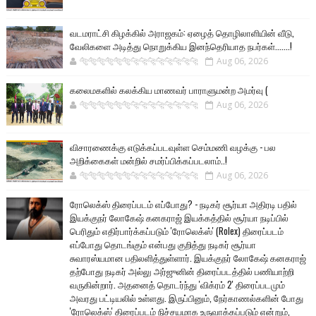
வடமராட்சி கிழக்கில் அராஜகம்: ஏழைத் தொழிலாளியின் வீடு,
வேலிகளை அடித்து நொறுக்கிய இனந்தெரியாத நபர்கள்.......!
🐅🐅🐅🐅🐅🐅🐆🐆🐆🐆🐆🐆🐆🐆
Aug 06, 2026
கலைமகளில் கலக்கிய மாணவர் பாராளுமன்ற அமர்வு (
🐅🐅🐅🐅🐅🐅🐆🐆🐆🐆🐆🐆🐆🐆
Aug 06, 2026
விசாரணைக்கு எடுக்கப்படவுள்ள செம்மணி வழக்கு - பல
அறிக்கைகள் மன்றில் சமர்ப்பிக்கப்படலாம்..!
🐅🐅🐅🐅🐅🐅🐆🐆🐆🐆🐆🐆🐆🐆
Aug 06, 2026
ரோலெக்ஸ் திரைப்படம் எப்போது? - நடிகர் சூர்யா அதிரடி பதில்
இயக்குநர் லோகேஷ் கனகராஜ் இயக்கத்தில் சூர்யா நடிப்பில்
பெரிதும் எதிர்பார்க்கப்படும் 'ரோலெக்ஸ்' (Rolex) திரைப்படம்
எப்போது தொடங்கும் என்பது குறித்து நடிகர் சூர்யா
சுவாரஸ்யமான பதிலளித்துள்ளார். இயக்குநர் லோகேஷ் கனகராஜ்
தற்போது நடிகர் அல்லு அர்ஜுனின் திரைப்படத்தில் பணியாற்றி
வருகின்றார். அதனைத் தொடர்ந்து 'விக்ரம் 2' திரைப்படமும்
அவரது பட்டியலில் உள்ளது. இருப்பினும், நேர்காணல்களின் போது
'ரோலெக்ஸ்' திரைப்படம் நிச்சயமாக உருவாக்கப்படும் என்றும்,