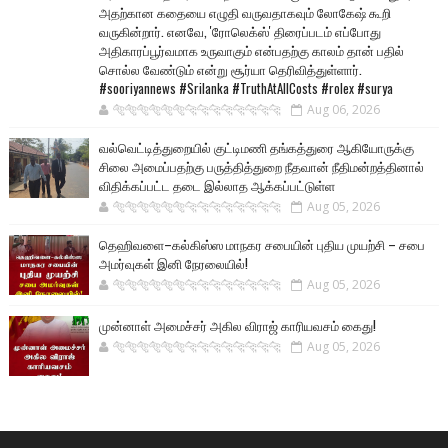
அதற்கான கதையை எழுதி வருவதாகவும் லோகேஷ் கூறி
வருகின்றார். எனவே, 'ரோலெக்ஸ்' திரைப்படம் எப்போது
அதிகாரப்பூர்வமாக உருவாகும் என்பதற்கு காலம் தான் பதில்
சொல்ல வேண்டும் என்று சூர்யா தெரிவித்துள்ளார்.
#sooriyannews #Srilanka #TruthAtAllCosts #rolex #surya
🐅🐅🐅🐅🐅🐅🐆🐆🐆🐆🐆🐆🐆🐆
Aug 06, 2026
வல்வெட்டித்துறையில் குட்டிமணி தங்கத்துரை ஆகியோருக்கு
சிலை அமைப்பதற்கு பருத்தித்துறை நீதவான் நீதிமன்றத்தினால்
விதிக்கப்பட்ட தடை இல்லாத ஆக்கப்பட்டுள்ள
🐅🐅🐅🐅🐅🐅🐆🐆🐆🐆🐆🐆🐆🐆
Aug 05, 2026
தெஹிவளை–கல்கிஸ்ஸ மாநகர சபையின் புதிய முயற்சி – சபை
அமர்வுகள் இனி நேரலையில்!
🐅🐅🐅🐅🐅🐅🐆🐆🐆🐆🐆🐆🐆🐆
Aug 05, 2026
முன்னாள் அமைச்சர் அகில விராஜ் காரியவசம் கைது!
🐅🐅🐅🐅🐅🐅🐆🐆🐆🐆🐆🐆🐆🐆
Aug 05, 2026