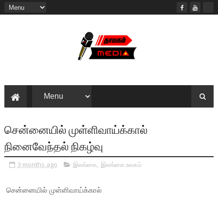
சென்னையில் முள்ளிவாய்க்கால்
நினைவேந்தல் நிகழ்வு
3 months ago
இலங்கை
,
இலங்கை.உலகம்
சென்னையில் முள்ளிவாய்க்கால்