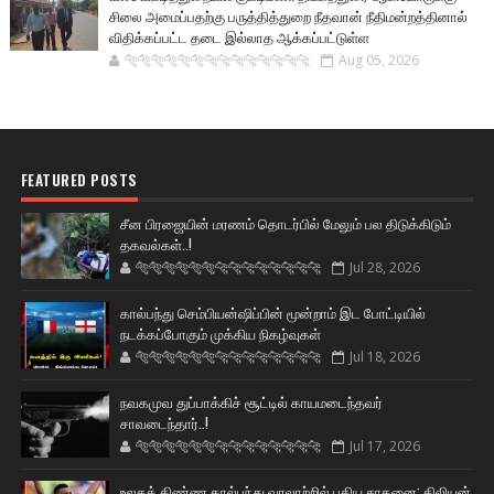
சிலை அமைப்பதற்கு பருத்தித்துறை நீதவான் நீதிமன்றத்தினால்
விதிக்கப்பட்ட தடை இல்லாத ஆக்கப்பட்டுள்ள
🐅🐅🐅🐅🐅🐅🐆🐆🐆🐆🐆🐆🐆🐆
Aug 05, 2026
FEATURED POSTS
சீன பிரஜையின் மரணம் தொடர்பில் மேலும் பல திடுக்கிடும்
தகவல்கள்..!
🐅🐅🐅🐅🐅🐅🐆🐆🐆🐆🐆🐆🐆🐆
Jul 28, 2026
கால்பந்து செம்பியன்ஷிப்பின் மூன்றாம் இட போட்டியில்
நடக்கப்போகும் முக்கிய நிகழ்வுகள்
🐅🐅🐅🐅🐅🐅🐆🐆🐆🐆🐆🐆🐆🐆
Jul 18, 2026
நவகமுவ துப்பாக்கிச் சூட்டில் காயமடைந்தவர்
சாவடைந்தார்..!
🐅🐅🐅🐅🐅🐅🐆🐆🐆🐆🐆🐆🐆🐆
Jul 17, 2026
உலகக் கிண்ண கால்பந்து வரலாற்றில் புதிய சாதனை: கிலியன்