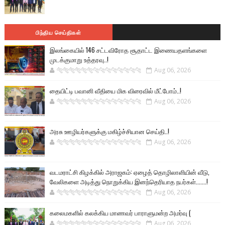
பிந்திய செய்திகள்
இலங்கையில் 146 சட்டவிரோத சூதாட்ட இணையதளங்களை
முடக்குமாறு உத்தரவு..!
🐅🐅🐅🐅🐅🐅🐆🐆🐆🐆🐆🐆🐆🐆
Aug 06, 2026
தையிட்டி பவானி வீதியை மிக விரைவில் மீட்போம்..!
🐅🐅🐅🐅🐅🐅🐆🐆🐆🐆🐆🐆🐆🐆
Aug 06, 2026
அரசு ஊழியர்களுக்கு மகிழ்ச்சியான செய்தி..!
🐅🐅🐅🐅🐅🐅🐆🐆🐆🐆🐆🐆🐆🐆
Aug 06, 2026
வடமராட்சி கிழக்கில் அராஜகம்: ஏழைத் தொழிலாளியின் வீடு,
வேலிகளை அடித்து நொறுக்கிய இனந்தெரியாத நபர்கள்.......!
🐅🐅🐅🐅🐅🐅🐆🐆🐆🐆🐆🐆🐆🐆
Aug 06, 2026
கலைமகளில் கலக்கிய மாணவர் பாராளுமன்ற அமர்வு (
🐅🐅🐅🐅🐅🐅🐆🐆🐆🐆🐆🐆🐆🐆
Aug 06, 2026