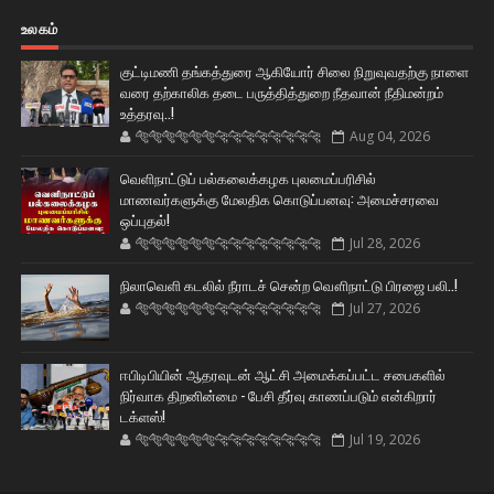
உலகம்
குட்டிமணி தங்கத்துரை ஆகியோர் சிலை நிறுவுவதற்கு நாளை
வரை தற்காலிக தடை பருத்தித்துறை நீதவான் நீதிமன்றம்
உத்தரவு..!
🐅🐅🐅🐅🐅🐅🐆🐆🐆🐆🐆🐆🐆🐆
Aug 04, 2026
வெளிநாட்டுப் பல்கலைக்கழக புலமைப்பரிசில்
மாணவர்களுக்கு மேலதிக கொடுப்பனவு: அமைச்சரவை
ஒப்புதல்!
🐅🐅🐅🐅🐅🐅🐆🐆🐆🐆🐆🐆🐆🐆
Jul 28, 2026
நிலாவெளி கடலில் நீராடச் சென்ற வௌிநாட்டு பிரஜை பலி..!
🐅🐅🐅🐅🐅🐅🐆🐆🐆🐆🐆🐆🐆🐆
Jul 27, 2026
ஈபிடிபியின் ஆதரவுடன் ஆட்சி அமைக்கப்பட்ட சபைகளில்
நிர்வாக திறனின்மை - பேசி தீர்வு காணப்படும் என்கிறார்
டக்ளஸ்!
🐅🐅🐅🐅🐅🐅🐆🐆🐆🐆🐆🐆🐆🐆
Jul 19, 2026