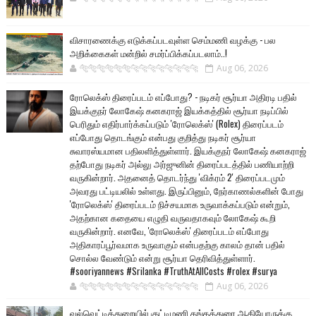
விசாரணைக்கு எடுக்கப்படவுள்ள செம்மணி வழக்கு - பல
அறிக்கைகள் மன்றில் சமர்ப்பிக்கப்படலாம்..!
🐅🐅🐅🐅🐅🐅🐆🐆🐆🐆🐆🐆🐆🐆
Aug 06, 2026
ரோலெக்ஸ் திரைப்படம் எப்போது? - நடிகர் சூர்யா அதிரடி பதில்
இயக்குநர் லோகேஷ் கனகராஜ் இயக்கத்தில் சூர்யா நடிப்பில்
பெரிதும் எதிர்பார்க்கப்படும் 'ரோலெக்ஸ்' (Rolex) திரைப்படம்
எப்போது தொடங்கும் என்பது குறித்து நடிகர் சூர்யா
சுவாரஸ்யமான பதிலளித்துள்ளார். இயக்குநர் லோகேஷ் கனகராஜ்
தற்போது நடிகர் அல்லு அர்ஜுனின் திரைப்படத்தில் பணியாற்றி
வருகின்றார். அதனைத் தொடர்ந்து 'விக்ரம் 2' திரைப்படமும்
அவரது பட்டியலில் உள்ளது. இருப்பினும், நேர்காணல்களின் போது
'ரோலெக்ஸ்' திரைப்படம் நிச்சயமாக உருவாக்கப்படும் என்றும்,
அதற்கான கதையை எழுதி வருவதாகவும் லோகேஷ் கூறி
வருகின்றார். எனவே, 'ரோலெக்ஸ்' திரைப்படம் எப்போது
அதிகாரப்பூர்வமாக உருவாகும் என்பதற்கு காலம் தான் பதில்
சொல்ல வேண்டும் என்று சூர்யா தெரிவித்துள்ளார்.
#sooriyannews #Srilanka #TruthAtAllCosts #rolex #surya
🐅🐅🐅🐅🐅🐅🐆🐆🐆🐆🐆🐆🐆🐆
Aug 06, 2026
வல்வெட்டித்துறையில் குட்டிமணி தங்கத்துரை ஆகியோருக்கு