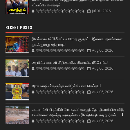
எம்பாப்பே அசத்தல்!
🐅🐅🐅🐅🐅🐅🐆🐆🐆🐆🐆🐆🐆🐆
Jul 01, 2026
RECENT POSTS
இலங்கையில் 146 சட்டவிரோத சூதாட்ட இணையதளங்களை
முடக்குமாறு உத்தரவு..!
🐅🐅🐅🐅🐅🐅🐆🐆🐆🐆🐆🐆🐆🐆
Aug 06, 2026
தையிட்டி பவானி வீதியை மிக விரைவில் மீட்போம்..!
🐅🐅🐅🐅🐅🐅🐆🐆🐆🐆🐆🐆🐆🐆
Aug 06, 2026
அரசு ஊழியர்களுக்கு மகிழ்ச்சியான செய்தி..!
🐅🐅🐅🐅🐅🐅🐆🐆🐆🐆🐆🐆🐆🐆
Aug 06, 2026
வடமராட்சி கிழக்கில் அராஜகம்: ஏழைத் தொழிலாளியின் வீடு,
வேலிகளை அடித்து நொறுக்கிய இனந்தெரியாத நபர்கள்.......!
🐅🐅🐅🐅🐅🐅🐆🐆🐆🐆🐆🐆🐆🐆
Aug 06, 2026