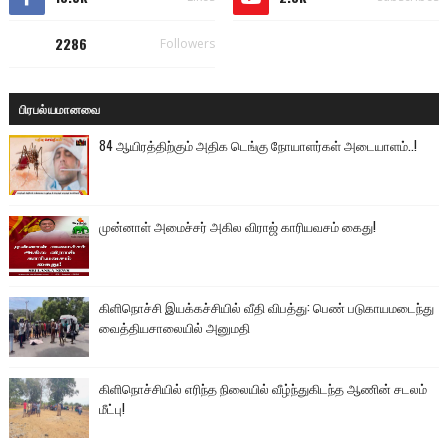
2286
Followers
பிரபல்யமானவை
84 ஆயிரத்திற்கும் அதிக டெங்கு நோயாளர்கள் அடையாளம்..!
முன்னாள் அமைச்சர் அகில விராஜ் காரியவசம் கைது!
கிளிநொச்சி இயக்கச்சியில் வீதி விபத்து: பெண் படுகாயமடைந்து
வைத்தியசாலையில் அனுமதி
கிளிநொச்சியில் எரிந்த நிலையில் வீழ்ந்துகிடந்த ஆணின் சடலம்
மீட்பு!