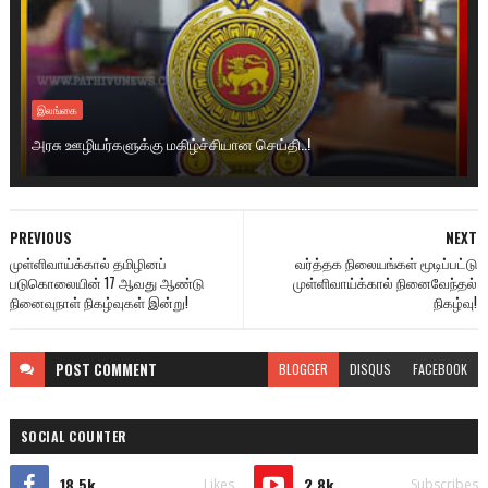
இலங்கை
அரசு ஊழியர்களுக்கு மகிழ்ச்சியான செய்தி..!
PREVIOUS
NEXT
முள்ளிவாய்க்கால் தமிழினப்
வர்த்தக நிலையங்கள் மூடிப்பட்டு
படுகொலையின் 17 ஆவது ஆண்டு
முள்ளிவாய்க்கால் நினைவேந்தல்
நினைவுநாள் நிகழ்வுகள் இன்று!
நிகழ்வு!
POST
COMMENT
BLOGGER
DISQUS
FACEBOOK
SOCIAL COUNTER
18.5k
2.8k
Likes
Subscribes