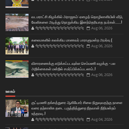
வடமராட்சி கிழக்கில் அராஜகம்: ஏழைத் தொழிலாளியின் வீடு,
வேலிகளை அடித்து நொறுக்கிய இனந்தெரியாத நபர்கள்.......!
🐅🐅🐅🐅🐅🐅🐆🐆🐆🐆🐆🐆🐆🐆
Aug 06, 2026
கலைமகளில் கலக்கிய மாணவர் பாராளுமன்ற அமர்வு (
🐅🐅🐅🐅🐅🐅🐆🐆🐆🐆🐆🐆🐆🐆
Aug 06, 2026
விசாரணைக்கு எடுக்கப்படவுள்ள செம்மணி வழக்கு - பல
அறிக்கைகள் மன்றில் சமர்ப்பிக்கப்படலாம்..!
🐅🐅🐅🐅🐅🐅🐆🐆🐆🐆🐆🐆🐆🐆
Aug 06, 2026
உலகம்
குட்டிமணி தங்கத்துரை ஆகியோர் சிலை நிறுவுவதற்கு நாளை
வரை தற்காலிக தடை பருத்தித்துறை நீதவான் நீதிமன்றம்
உத்தரவு..!
🐅🐅🐅🐅🐅🐅🐆🐆🐆🐆🐆🐆🐆🐆
Aug 04, 2026