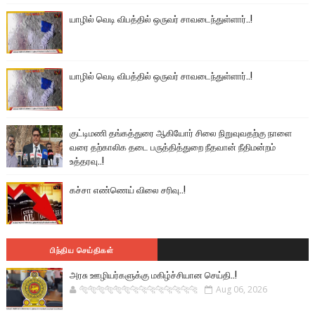
யாழில் வெடி விபத்தில் ஒருவர் சாவடைந்துள்ளார்..!
யாழில் வெடி விபத்தில் ஒருவர் சாவடைந்துள்ளார்..!
குட்டிமணி தங்கத்துரை ஆகியோர் சிலை நிறுவுவதற்கு நாளை
வரை தற்காலிக தடை பருத்தித்துறை நீதவான் நீதிமன்றம்
உத்தரவு..!
கச்சா எண்ணெய் விலை சரிவு..!
பிந்திய செய்திகள்
அரசு ஊழியர்களுக்கு மகிழ்ச்சியான செய்தி..!
🐅🐅🐅🐅🐅🐅🐆🐆🐆🐆🐆🐆🐆🐆
Aug 06, 2026