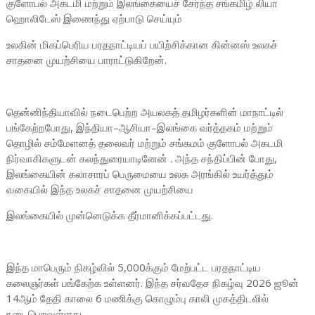
குளோபல் அகடமி மற்றும் இலங்கையைச் சேர்ந்த சங்கமிழ் லியா
ஹொலிடேஸ் இணைந்து ஏற்பாடு செய்யும்
உலகின் மிகப்பெரிய பரதநாட்டியப் பயிற்சிக்கான கின்னஸ் உலகச்
சாதனை முயற்சியை பாராட்டுகிறேன்.
தென்னிந்தியாவில் நடைபெற்ற அயலகத் தமிழர்களின் மாநாட்டில்
பங்கேற்றபோது, இந்தியா–ஆசியா–இலங்கை வர்த்தகம் மற்றும்
தொழில் சம்மேளனத் தலைவர் மற்றும் சங்கமம் குளோபல் அகடமி
நிர்வாகிகளுடன் கலந்துரையாடினேன் . அந்த சந்திப்பின் போது,
இலங்கையின் கலாசாரப் பெருமையை உலக அரங்கில் உயர்த்தும்
வகையில் இந்த உலகச் சாதனை முயற்சியை
இலங்கையில் முன்னெடுக்க தீர்மானிக்கப்பட்டது.
இந்த மாபெரும் நிகழ்வில் 5,000க்கும் மேற்பட்ட பரதநாட்டிய
கலைஞர்கள் பங்கேற்க உள்ளனர். இந்த சர்வதேச நிகழ்வு 2026 ஜூன்
14ஆம் தேதி காலை 6 மணிக்கு கொழும்பு காலி முகத்திடலில்
நடைபெறவுள்ளது.