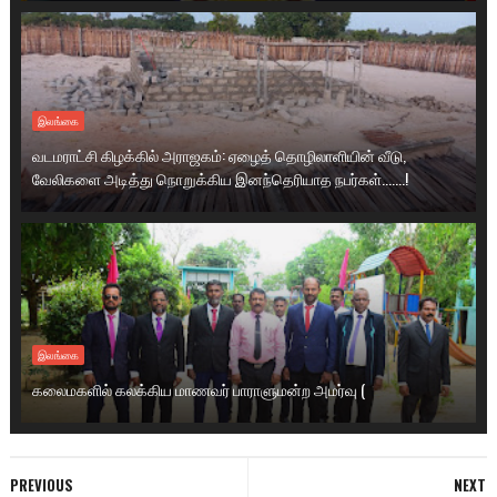
இலங்கை
வடமராட்சி கிழக்கில் அராஜகம்: ஏழைத் தொழிலாளியின் வீடு,
வேலிகளை அடித்து நொறுக்கிய இனந்தெரியாத நபர்கள்.......!
இலங்கை
கலைமகளில் கலக்கிய மாணவர் பாராளுமன்ற அமர்வு (
PREVIOUS
NEXT