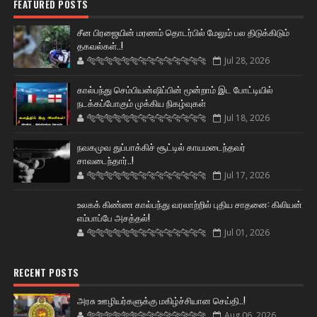
FEATURED POSTS
சீன பிரஜையின் மரணம் தொடர்பில் மேலும் பல திடுக்கிடும்
தகவல்கள்..!
🐅🐅🐅🐅🐅🐅🐆🐆🐆🐆🐆🐆🐆🐆
Jul 28, 2026
கால்பந்து செம்பியன்ஷிப்பின் மூன்றாம் இட போட்டியில்
நடக்கப்போகும் முக்கிய நிகழ்வுகள்
🐅🐅🐅🐅🐅🐅🐆🐆🐆🐆🐆🐆🐆🐆
Jul 18, 2026
நவகமுவ துப்பாக்கிச் சூட்டில் காயமடைந்தவர்
சாவடைந்தார்..!
🐅🐅🐅🐅🐅🐅🐆🐆🐆🐆🐆🐆🐆🐆
Jul 17, 2026
உலகக் கிண்ண கால்பந்து வரலாற்றில் புதிய சாதனை: கிலியன்
எம்பாப்பே அசத்தல்!
🐅🐅🐅🐅🐅🐅🐆🐆🐆🐆🐆🐆🐆🐆
Jul 01, 2026
RECENT POSTS
அரசு ஊழியர்களுக்கு மகிழ்ச்சியான செய்தி..!
🐅🐅🐅🐅🐅🐅🐆🐆🐆🐆🐆🐆🐆🐆
Aug 06, 2026