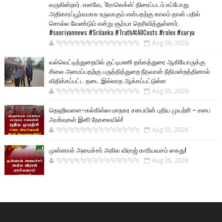
வருகின்றார். எனவே, 'ரோலெக்ஸ்' திரைப்படம் எப்போது
அதிகாரப்பூர்வமாக உருவாகும் என்பதற்கு காலம் தான் பதில்
சொல்ல வேண்டும் என்று சூர்யா தெரிவித்துள்ளார்.
#sooriyannews #Srilanka #TruthAtAllCosts #rolex #surya
🐅🐅🐅🐅🐅🐅🐆🐆🐆🐆🐆🐆🐆🐆
Aug 06, 2026
வல்வெட்டித்துறையில் குட்டிமணி தங்கத்துரை ஆகியோருக்கு
சிலை அமைப்பதற்கு பருத்தித்துறை நீதவான் நீதிமன்றத்தினால்
விதிக்கப்பட்ட தடை இல்லாத ஆக்கப்பட்டுள்ள
🐅🐅🐅🐅🐅🐅🐆🐆🐆🐆🐆🐆🐆🐆
Aug 05, 2026
தெஹிவளை–கல்கிஸ்ஸ மாநகர சபையின் புதிய முயற்சி – சபை
அமர்வுகள் இனி நேரலையில்!
🐅🐅🐅🐅🐅🐅🐆🐆🐆🐆🐆🐆🐆🐆
Aug 05, 2026
முன்னாள் அமைச்சர் அகில விராஜ் காரியவசம் கைது!
🐅🐅🐅🐅🐅🐅🐆🐆🐆🐆🐆🐆🐆🐆
Aug 05, 2026