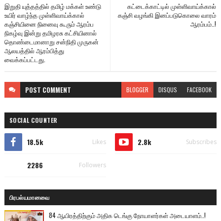
இறுதி யுத்தத்தில் தமிழ் மக்கள் உண்டு
கட்டைக்காட்டில் முள்ளிவாய்க்கால்
உயிர் வாழ்ந்த முள்ளிவாய்க்கால்
கஞ்சி வழங்கி இனப்படுகொலை வாரம்
கஞ்சியினை நினைவு கூரும் ஆரம்ப
ஆரம்பம்..!
நிகழ்வு இன்று தமிழரசு கட்சியினால்
தொண்டைமானாறு சன்நிதி முருகன்
ஆலயத்தில் ஆரம்பித்து
வைக்கப்பட்டது.
POST
COMMENT
BLOGGER
DISQUS
FACEBOOK
SOCIAL COUNTER
18.5k
2.8k
Likes
Subscribes
2286
Followers
பிரபல்யமானவை
84 ஆயிரத்திற்கும் அதிக டெங்கு நோயாளர்கள் அடையாளம்..!