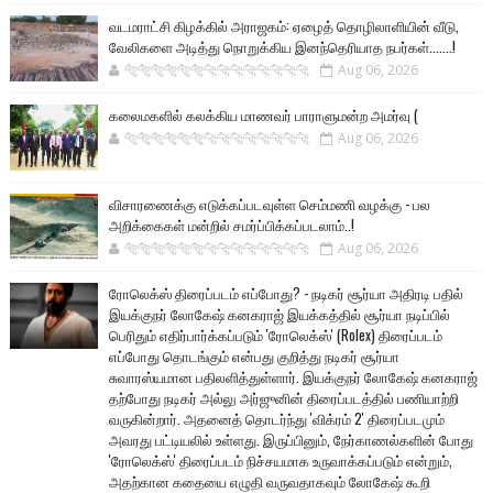
வடமராட்சி கிழக்கில் அராஜகம்: ஏழைத் தொழிலாளியின் வீடு,
வேலிகளை அடித்து நொறுக்கிய இனந்தெரியாத நபர்கள்.......!
🐅🐅🐅🐅🐅🐅🐆🐆🐆🐆🐆🐆🐆🐆
Aug 06, 2026
கலைமகளில் கலக்கிய மாணவர் பாராளுமன்ற அமர்வு (
🐅🐅🐅🐅🐅🐅🐆🐆🐆🐆🐆🐆🐆🐆
Aug 06, 2026
விசாரணைக்கு எடுக்கப்படவுள்ள செம்மணி வழக்கு - பல
அறிக்கைகள் மன்றில் சமர்ப்பிக்கப்படலாம்..!
🐅🐅🐅🐅🐅🐅🐆🐆🐆🐆🐆🐆🐆🐆
Aug 06, 2026
ரோலெக்ஸ் திரைப்படம் எப்போது? - நடிகர் சூர்யா அதிரடி பதில்
இயக்குநர் லோகேஷ் கனகராஜ் இயக்கத்தில் சூர்யா நடிப்பில்
பெரிதும் எதிர்பார்க்கப்படும் 'ரோலெக்ஸ்' (Rolex) திரைப்படம்
எப்போது தொடங்கும் என்பது குறித்து நடிகர் சூர்யா
சுவாரஸ்யமான பதிலளித்துள்ளார். இயக்குநர் லோகேஷ் கனகராஜ்
தற்போது நடிகர் அல்லு அர்ஜுனின் திரைப்படத்தில் பணியாற்றி
வருகின்றார். அதனைத் தொடர்ந்து 'விக்ரம் 2' திரைப்படமும்
அவரது பட்டியலில் உள்ளது. இருப்பினும், நேர்காணல்களின் போது
'ரோலெக்ஸ்' திரைப்படம் நிச்சயமாக உருவாக்கப்படும் என்றும்,
அதற்கான கதையை எழுதி வருவதாகவும் லோகேஷ் கூறி