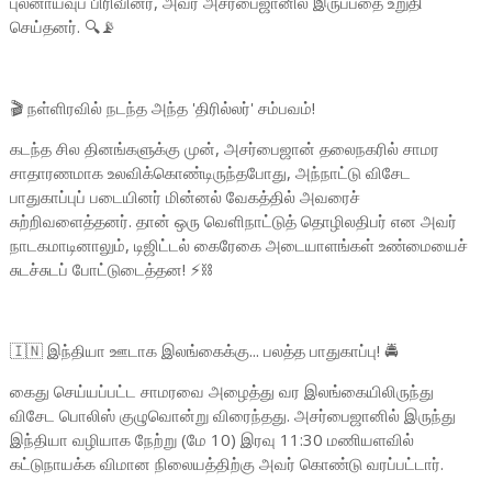
புலனாய்வுப் பிரிவினர், அவர் அசர்பைஜானில் இருப்பதை உறுதி
செய்தனர். 🔍📡
🎬 நள்ளிரவில் நடந்த அந்த 'திரில்லர்' சம்பவம்!
கடந்த சில தினங்களுக்கு முன், அசர்பைஜான் தலைநகரில் சாமர
சாதாரணமாக உலவிக்கொண்டிருந்தபோது, அந்நாட்டு விசேட
பாதுகாப்புப் படையினர் மின்னல் வேகத்தில் அவரைச்
சுற்றிவளைத்தனர். தான் ஒரு வெளிநாட்டுத் தொழிலதிபர் என அவர்
நாடகமாடினாலும், டிஜிட்டல் கைரேகை அடையாளங்கள் உண்மையைச்
சுடச்சுடப் போட்டுடைத்தன! ⚡️⛓️
🇮🇳 இந்தியா ஊடாக இலங்கைக்கு... பலத்த பாதுகாப்பு! 🚔
கைது செய்யப்பட்ட சாமரவை அழைத்து வர இலங்கையிலிருந்து
விசேட பொலிஸ் குழுவொன்று விரைந்தது. அசர்பைஜானில் இருந்து
இந்தியா வழியாக நேற்று (மே 10) இரவு 11:30 மணியளவில்
கட்டுநாயக்க விமான நிலையத்திற்கு அவர் கொண்டு வரப்பட்டார்.