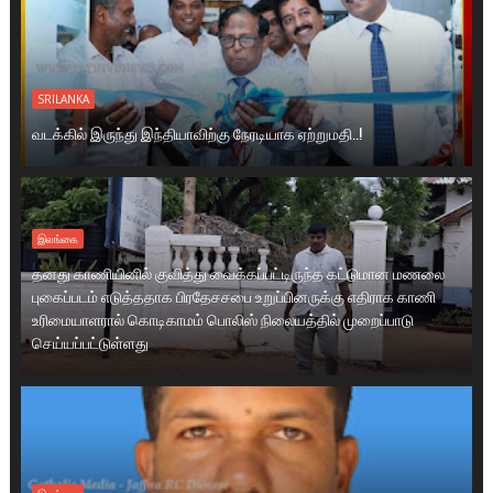
SRILANKA
வடக்கில் இருந்து இந்தியாவிற்கு நேரடியாக ஏற்றுமதி..!
இலங்கை
தனது காணியினில் குவித்து வைக்கப்பட்டிருந்த கட்டுமான மணலை
புகைப்படம் எடுத்ததாக பிரதேசசபை உறுப்பினருக்கு எதிராக காணி
உரிமையாளரால் கொடிகாமம் பொலிஸ் நிலையத்தில் முறைப்பாடு
செய்யப்பட்டுள்ளது