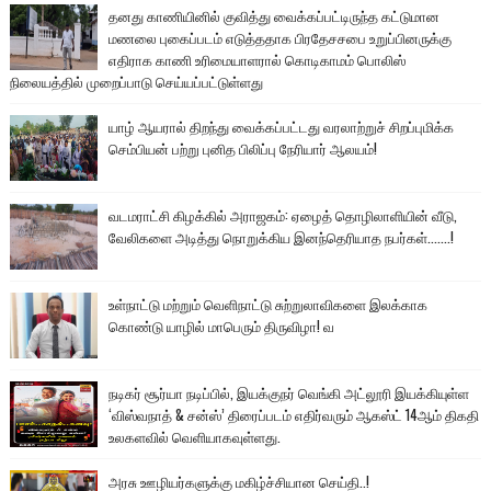
தனது காணியினில் குவித்து வைக்கப்பட்டிருந்த கட்டுமான
மணலை புகைப்படம் எடுத்ததாக பிரதேசசபை உறுப்பினருக்கு
எதிராக காணி உரிமையாளரால் கொடிகாமம் பொலிஸ்
நிலையத்தில் முறைப்பாடு செய்யப்பட்டுள்ளது
யாழ் ஆயரால் திறந்து வைக்கப்பட்டது வரலாற்றுச் சிறப்புமிக்க
செம்பியன் பற்று புனித பிலிப்பு நேரியார் ஆலயம்!
வடமராட்சி கிழக்கில் அராஜகம்: ஏழைத் தொழிலாளியின் வீடு,
வேலிகளை அடித்து நொறுக்கிய இனந்தெரியாத நபர்கள்.......!
உள்நாட்டு மற்றும் வெளிநாட்டு சுற்றுலாவிகளை இலக்காக
கொண்டு யாழில் மாபெரும் திருவிழா! வ
நடிகர் சூர்யா நடிப்பில், இயக்குநர் வெங்கி அட்லூரி இயக்கியுள்ள
‘விஸ்வநாத் & சன்ஸ்’ திரைப்படம் எதிர்வரும் ஆகஸ்ட் 14ஆம் திகதி
உலகளவில் வெளியாகவுள்ளது.
அரசு ஊழியர்களுக்கு மகிழ்ச்சியான செய்தி..!