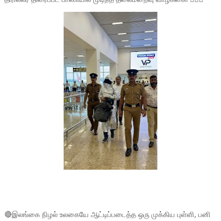
🔴இலங்கை நிழல் உலகையே ஆட்டிப்படைத்த ஒரு முக்கிய புள்ளி, பனி