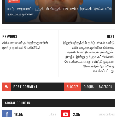
இலங்கை
யாழ். மறைமாவட்ட குருக்கள் சிலருக்கான பணிமாற்றங்கள் அண்மையில்
நடைபெற்றுள்ளன.
PREVIOUS
NEXT
விரிவுரையாளர் த.அஜந்தகுமாரின்
இறுதி யுத்தத்தில் தமிழ் மக்கள் உண்டு
மூன்று நூல்கள் வெளியீடு..!
உயிர் வாழ்ந்த முள்ளிவாய்க்கால்
கஞ்சியினை நினைவு கூரும் ஆரம்ப
நிகழ்வு இன்று தமிழரசு கட்சியினால்
தொண்டைமானாறு சன்நிதி முருகன்
ஆலயத்தில் ஆரம்பித்து
வைக்கப்பட்டது.
POST
COMMENT
BLOGGER
DISQUS
FACEBOOK
SOCIAL COUNTER
18.5k
2.8k
Likes
Subscribes