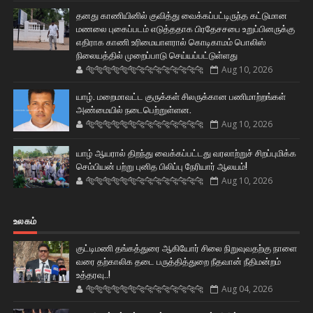
தனது காணியினில் குவித்து வைக்கப்பட்டிருந்த கட்டுமான
மணலை புகைப்படம் எடுத்ததாக பிரதேசசபை உறுப்பினருக்கு
எதிராக காணி உரிமையாளரால் கொடிகாமம் பொலிஸ்
நிலையத்தில் முறைப்பாடு செய்யப்பட்டுள்ளது
🐅🐅🐅🐅🐅🐅🐆🐆🐆🐆🐆🐆🐆🐆
Aug 10, 2026
யாழ். மறைமாவட்ட குருக்கள் சிலருக்கான பணிமாற்றங்கள்
அண்மையில் நடைபெற்றுள்ளன.
🐅🐅🐅🐅🐅🐅🐆🐆🐆🐆🐆🐆🐆🐆
Aug 10, 2026
யாழ் ஆயரால் திறந்து வைக்கப்பட்டது வரலாற்றுச் சிறப்புமிக்க
செம்பியன் பற்று புனித பிலிப்பு நேரியார் ஆலயம்!
🐅🐅🐅🐅🐅🐅🐆🐆🐆🐆🐆🐆🐆🐆
Aug 10, 2026
உலகம்
குட்டிமணி தங்கத்துரை ஆகியோர் சிலை நிறுவுவதற்கு நாளை
வரை தற்காலிக தடை பருத்தித்துறை நீதவான் நீதிமன்றம்
உத்தரவு..!
🐅🐅🐅🐅🐅🐅🐆🐆🐆🐆🐆🐆🐆🐆
Aug 04, 2026