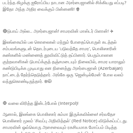
படர்ந்த கிழக்கு ஐரோப்பிய நாடான அசர்பைஜானில் சிக்கியது எப்படி?
இதோ அந்த அதிர வைக்கும் பின்னணி! 🍿
🔴டுபாய் அல்ல... அசர்பைஜான்! சாமரவின் மாஸ்டர் பிளான்! ✈️
இலங்கையில் பல கொலைகள் மற்றும் போதைப்பொருள் கடத்தல்
சம்பவங்களுடன் தொடர்புடைய 'படுவத்தே சாமர', பொலிஸாரின்
கண்களில் மண்ணைத் தூவிவிட்டுத் தப்பினார். பெரும்பாலான
குற்றவாளிகள் டுபாய்க்குத் தஞ்சமடையும் நிலையில், சாமர யாராலும்
கண்டுபிடிக்க முடியாது என நினைத்து அசர்பைஜான் (Azerbaijan)
நாட்டைத் தேர்ந்தெடுத்தார். அங்கே ஒரு 'ஜென்டில்மேன்' போல வலம்
வந்துகொண்டிருந்தார். ❄️🧥
🛑 வலை விரித்த இன்டர்போல் (Interpol)!
ஆனால், இலங்கை பொலிஸார் சும்மா இருக்கவில்லை! சர்வதேச
பொலிஸார் மூலம் 'சிவப்பு அறிவித்தல்' (Red Notice) விடுக்கப்பட்டது.
சாமரவின் ஒவ்வொரு அசைவையும் ரகசியமாக மோப்பம் பிடித்த