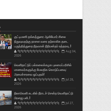
்
குட்டிமணி தங்கத்துரை ஆகியோர் சிலை
நிறுவுவதற்கு நாளை வரை தற்காலிக தடை
பருத்தித்துறை நீதவான் நீதிமன்றம் உத்தரவு..!
🐅🐅🐅🐅🐅🐅🐆🐆🐆🐆🐆🐆🐆🐆
Aug 04,
2026
வெளிநாட்டுப் பல்கலைக்கழக புலமைப்பரிசில்
மாணவர்களுக்கு மேலதிக கொடுப்பனவு:
அமைச்சரவை ஒப்புதல்!
🐅🐅🐅🐅🐅🐅🐆🐆🐆🐆🐆🐆🐆🐆
Jul 28,
2026
நிலாவெளி கடலில் நீராடச் சென்ற வௌிநாட்டு
பிரஜை பலி..!
🐅🐅🐅🐅🐅🐅🐆🐆🐆🐆🐆🐆🐆🐆
Jul 27,
2026