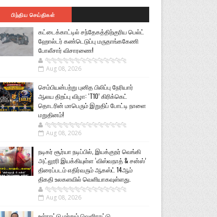
பிந்திய செய்திகள்
கட்டைக்காட்டில் சந்தேகத்திற்குரிய பெல்ட்
ஹோல்டர் கண்டெடுப்பு மருதாங்ககேணி
போலீசார் விசாரணை!
🐅🐅🐅🐅🐅🐅🐆🐆🐆🐆🐆🐆🐆🐆
Aug 08, 2026
செம்பியன்பற்று புனித பிலிப்பு நேரியார்
ஆலய திறப்பு விழா: ‘T10’ கிரிக்கெட்
தொடரின் மாபெரும் இறுதிப் போட்டி நாளை
மறுதினம்!
🐅🐅🐅🐅🐅🐅🐆🐆🐆🐆🐆🐆🐆🐆
Aug 08, 2026
நடிகர் சூர்யா நடிப்பில், இயக்குநர் வெங்கி
அட்லூரி இயக்கியுள்ள ‘விஸ்வநாத் & சன்ஸ்’
திரைப்படம் எதிர்வரும் ஆகஸ்ட் 14ஆம்
திகதி உலகளவில் வெளியாகவுள்ளது.
🐅🐅🐅🐅🐅🐅🐆🐆🐆🐆🐆🐆🐆🐆
Aug 08, 2026
உள்நாட்டு மற்றும் வெளிநாட்டு