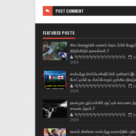
POST
COMMENT
FEATURED POSTS
சீன பிரஜையின் மரணம் தொடர்பில் மேலும
திடுக்கிடும் தகவல்கள்..!
🐅🐅🐅🐅🐅🐅🐆🐆🐆🐆🐆🐆🐆🐆
Ju
2026
கால்பந்து செம்பியன்ஷிப்பின் மூன்றாம் இ
போட்டியில் நடக்கப்போகும் முக்கிய நிகழ்
🐅🐅🐅🐅🐅🐅🐆🐆🐆🐆🐆🐆🐆🐆
Ju
2026
நவகமுவ துப்பாக்கிச் சூட்டில் காயமடைந்
சாவடைந்தார்..!
🐅🐅🐅🐅🐅🐅🐆🐆🐆🐆🐆🐆🐆🐆
Ju
2026
உலகக் கிண்ண கால்பந்து வரலாற்றில் புதி