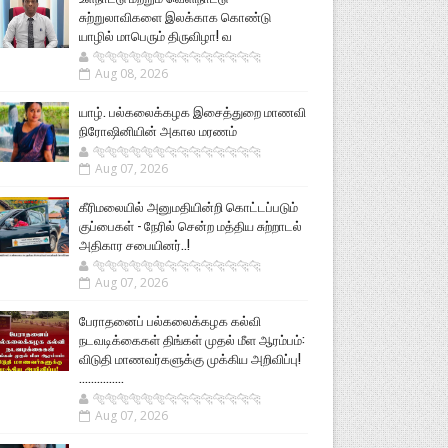
சுற்றுலாவிகளை இலக்காக கொண்டு
யாழில் மாபெரும் திருவிழா! வ
🐅🐅🐅🐅🐅🐅🐆🐆🐆🐆🐆🐆🐆🐆
Aug 08, 2026
யாழ். பல்கலைக்கழக இசைத்துறை மாணவி
நிரோஷினியின் அகால மரணம்
🐅🐅🐅🐅🐅🐅🐆🐆🐆🐆🐆🐆🐆🐆
Aug 07, 2026
கீரிமலையில் அனுமதியின்றி கொட்டப்படும்
குப்பைகள் - நேரில் சென்ற மத்திய சுற்றாடல்
அதிகார சபையினர்..!
🐅🐅🐅🐅🐅🐅🐆🐆🐆🐆🐆🐆🐆🐆
Aug 07, 2026
பேராதனைப் பல்கலைக்கழக கல்வி
நடவடிக்கைகள் திங்கள் முதல் மீள ஆரம்பம்:
விடுதி மாணவர்களுக்கு முக்கிய அறிவிப்பு!
...............
🐅🐅🐅🐅🐅🐅🐆🐆🐆🐆🐆🐆🐆🐆
Aug 07, 2026