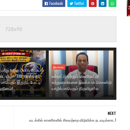
Facebook
Twitter
இலங்கை
ற்று புனித பிலிப்பு நேரியார்
பு விழா: ‘T10’ கிரிக்கெட்
உள்நாட்டு மற்றும் வெளிநாட்டு
மாபெரும் இறுதிப் போட்டி
சுற்றுலாவிகளை இலக்காக கொண்டு
ுதினம்!
யாழில் மாபெரும் திருவிழா! வ
NEXT
வடக்கில் காணிகளில் சிலவற்றை விடுவிக்க நடவடிக்கை..!