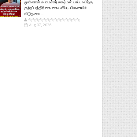
முன்னாள் அமைச்சர் லக்ஷ்மன் யாப்பாவிற்கு
குற்றப்பத்திரிகை கையளிப்பு: பிணையில்
விடுதலை ...
🐅🐅🐅🐅🐅🐅🐆🐆🐆🐆🐆🐆🐆🐆
Aug 07, 2026