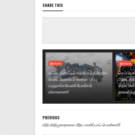
SHARE THIS
இலங்கை
இலங்கை
கட்டைக்காட்டில் சந்தேகத்திற்குரிய
செம்பியன்ப
பெல்ட் ஹோல்டர் கண்டெடுப்பு
ஆலய திறப்
மருதாங்ககேணி போலீசார்
தொடரின் 
விசாரணை!
நாளை மற
PREVIOUS
வீதி விதிமுறைகளை மீறிய மானிப்பாய் பொலிஸார்!