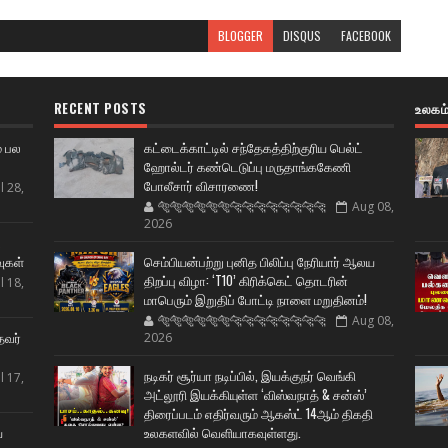
BLOGGER
DISQUS
FACEBOOK
RECENT POSTS
உலகம
் பல
கட்டைக்காட்டில் சந்தேகத்திற்குரிய பெல்ட்
ஹோல்டர் கண்டெடுப்பு மருதாங்ககேணி
போலீசார் விசாரணை!
l 28,
🐅🐅🐅🐅🐅🐅🐆🐆🐆🐆🐆🐆🐆🐆
Aug 08,
2026
ட
வுகள்
செம்பியன்பற்று புனித பிலிப்பு நேரியார் ஆலய
திறப்பு விழா: ‘T10’ கிரிக்கெட் தொடரின்
l 18,
மாபெரும் இறுதிப் போட்டி நாளை மறுதினம்!
🐅🐅🐅🐅🐅🐅🐆🐆🐆🐆🐆🐆🐆🐆
Aug 08,
தவர்
2026
நடிகர் சூர்யா நடிப்பில், இயக்குநர் வெங்கி
l 17,
அட்லூரி இயக்கியுள்ள ‘விஸ்வநாத் & சன்ஸ்’
திரைப்படம் எதிர்வரும் ஆகஸ்ட் 14ஆம் திகதி
ய
உலகளவில் வெளியாகவுள்ளது.