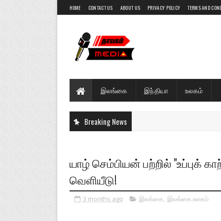
HOME
CONTACT US
ABOUT US
PRIVACY POLICY
TERMS AND CON
இலங்கை
இந்தியா
உலகம்
Breaking News
யாழ் செம்பியன் பற்றில் "உப்புக்
வெளியீடு!
3 months ago
இலங்கை
,
இலங்கை.உலகம்