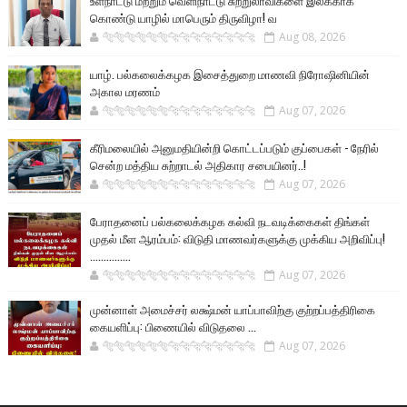
உள்நாட்டு மற்றும் வெளிநாட்டு சுற்றுலாவிகளை இலக்காக
கொண்டு யாழில் மாபெரும் திருவிழா! வ
🐅🐅🐅🐅🐅🐅🐆🐆🐆🐆🐆🐆🐆🐆
Aug 08, 2026
யாழ். பல்கலைக்கழக இசைத்துறை மாணவி நிரோஷினியின்
அகால மரணம்
🐅🐅🐅🐅🐅🐅🐆🐆🐆🐆🐆🐆🐆🐆
Aug 07, 2026
கீரிமலையில் அனுமதியின்றி கொட்டப்படும் குப்பைகள் - நேரில்
சென்ற மத்திய சுற்றாடல் அதிகார சபையினர்..!
🐅🐅🐅🐅🐅🐅🐆🐆🐆🐆🐆🐆🐆🐆
Aug 07, 2026
பேராதனைப் பல்கலைக்கழக கல்வி நடவடிக்கைகள் திங்கள்
முதல் மீள ஆரம்பம்: விடுதி மாணவர்களுக்கு முக்கிய அறிவிப்பு!
...............
🐅🐅🐅🐅🐅🐅🐆🐆🐆🐆🐆🐆🐆🐆
Aug 07, 2026
முன்னாள் அமைச்சர் லக்ஷ்மன் யாப்பாவிற்கு குற்றப்பத்திரிகை
கையளிப்பு: பிணையில் விடுதலை ...
🐅🐅🐅🐅🐅🐅🐆🐆🐆🐆🐆🐆🐆🐆
Aug 07, 2026