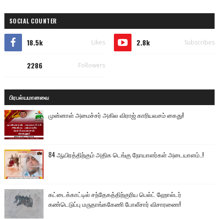
SOCIAL COUNTER
18.5k
2.8k
Likes
Subscribes
2286
Followers
பிரபல்யமானவை
முன்னாள் அமைச்சர் அகில விராஜ் காரியவசம் கைது!
84 ஆயிரத்திற்கும் அதிக டெங்கு நோயாளர்கள் அடையாளம்..!
கட்டைக்காட்டில் சந்தேகத்திற்குரிய பெல்ட் ஹோல்டர்
கண்டெடுப்பு மருதாங்ககேணி போலீசார் விசாரணை!