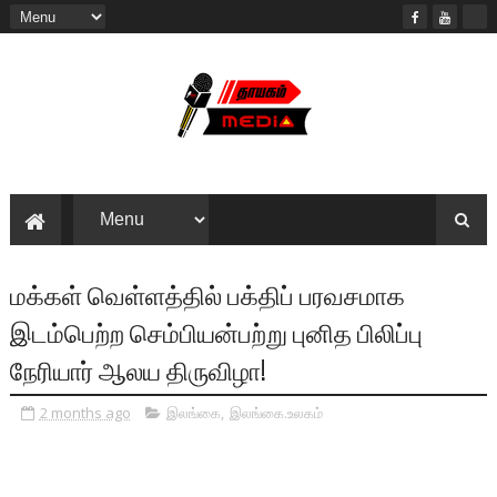
மக்கள் வெள்ளத்தில் பக்திப் பரவசமாக
இடம்பெற்ற செம்பியன்பற்று புனித பிலிப்பு
நேரியார் ஆலய திருவிழா!
2 months ago
இலங்கை
,
இலங்கை.உலகம்