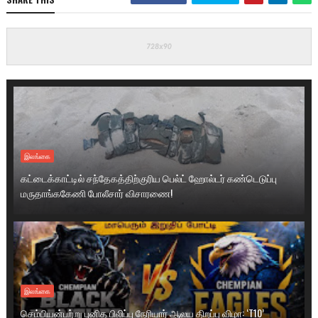
இலங்கை
கட்டைக்காட்டில் சந்தேகத்திற்குரிய பெல்ட் ஹோல்டர் கண்டெடுப்பு
மருதாங்ககேணி போலீசார் விசாரணை!
இலங்கை
செம்பியன்பற்று புனித பிலிப்பு நேரியார் ஆலய திறப்பு விழா: ‘T10’