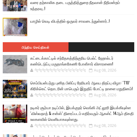
வரை தற்காலிக தடை பருத்தித்துறை நீதவான் நீதிமன்றம்
உத்தரவு..!
யாழில் வெடி விபத்தில் ஒருவர் சாவடைந்துள்ளார்..!
பிந்திய செய்திகள்
கட்டைக்காட்டில் சந்தேகத்திற்குரிய பெல்ட் ஹோல்டர்
கண்டெடுப்பு மருதாங்ககேணி போலீசார் விசாரணை!
🐅🐅🐅🐅🐅🐅🐆🐆🐆🐆🐆🐆🐆🐆
Aug 08, 2026
செம்பியன்பற்று புனித பிலிப்பு நேரியார் ஆலய திறப்பு விழா: ‘T10’
கிரிக்கெட் தொடரின் மாபெரும் இறுதிப் போட்டி நாளை மறுதினம்!
🐅🐅🐅🐅🐅🐅🐆🐆🐆🐆🐆🐆🐆🐆
Aug 08, 2026
நடிகர் சூர்யா நடிப்பில், இயக்குநர் வெங்கி அட்லூரி இயக்கியுள்ள
‘விஸ்வநாத் & சன்ஸ்’ திரைப்படம் எதிர்வரும் ஆகஸ்ட் 14ஆம் திகதி
உலகளவில் வெளியாகவுள்ளது.
🐅🐅🐅🐅🐅🐅🐆🐆🐆🐆🐆🐆🐆🐆
Aug 08, 2026