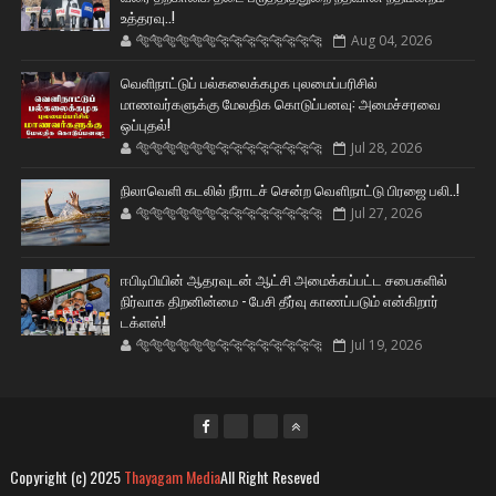
உத்தரவு..!
🐅🐅🐅🐅🐅🐅🐆🐆🐆🐆🐆🐆🐆🐆
Aug 04, 2026
வெளிநாட்டுப் பல்கலைக்கழக புலமைப்பரிசில்
மாணவர்களுக்கு மேலதிக கொடுப்பனவு: அமைச்சரவை
ஒப்புதல்!
🐅🐅🐅🐅🐅🐅🐆🐆🐆🐆🐆🐆🐆🐆
Jul 28, 2026
நிலாவெளி கடலில் நீராடச் சென்ற வௌிநாட்டு பிரஜை பலி..!
🐅🐅🐅🐅🐅🐅🐆🐆🐆🐆🐆🐆🐆🐆
Jul 27, 2026
ஈபிடிபியின் ஆதரவுடன் ஆட்சி அமைக்கப்பட்ட சபைகளில்
நிர்வாக திறனின்மை - பேசி தீர்வு காணப்படும் என்கிறார்
டக்ளஸ்!
🐅🐅🐅🐅🐅🐅🐆🐆🐆🐆🐆🐆🐆🐆
Jul 19, 2026
Copyright (c) 2025
Thayagam Media
All Right Reseved