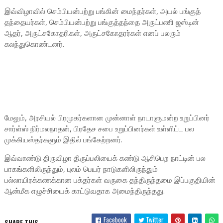
இவ்விழாவில் செம்பியன்பற்று பங்கின் மைந்தர்கள், அயல் பங்குத்
தந்தையர்கள், செம்பியன்பற்று பங்குத்தந்தை அருட்பணி ஜஸ்டின்
ஆதர், அருட்சகோதரிகள், அருட்சகோதரர்கள் எனப் பலரும்
கலந்துகொண்டனர்.
மேலும், அரசியல் பிரமுகர்களான முன்னாள் நாடாளுமன்ற உறுப்பினர்
சார்ள்ஸ் நிர்மலநாதன், பிரதேச சபை உறுப்பினர்கள் உள்ளிட்ட பல
முக்கியஸ்தர்களும் இதில் பங்கேற்றனர்.
இவ்வாண்டு திருவிழா திருப்பலியைக் கண்டு ஆசிபெற நாட்டின் பல
பாகங்களிலிருந்தும், புலம் பெயர் நாடுகளிலிருந்தும்
பல்லாயிரக்கணக்கான பக்தர்கள் வருகை தந்திருந்தமை இப்பகுதியின்
ஆன்மீக எழுச்சியைக் காட்டுவதாக அமைந்திருந்தது.
Facebook
Twitter
SHARE THIS