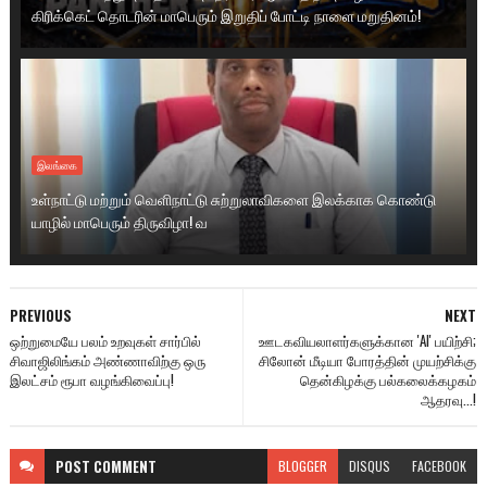
கிரிக்கெட் தொடரின் மாபெரும் இறுதிப் போட்டி நாளை மறுதினம்!
இலங்கை
உள்நாட்டு மற்றும் வெளிநாட்டு சுற்றுலாவிகளை இலக்காக கொண்டு
யாழில் மாபெரும் திருவிழா! வ
PREVIOUS
NEXT
ஒற்றுமையே பலம் உறவுகள் சார்பில்
ஊடகவியலாளர்களுக்கான 'AI' பயிற்சி;
சிவாஜிலிங்கம் அண்ணாவிற்கு ஒரு
சிலோன் மீடியா போரத்தின் முயற்சிக்கு
இலட்சம் ரூபா வழங்கிவைப்பு!
தென்கிழக்கு பல்கலைக்கழகம்
ஆதரவு...!
POST
COMMENT
BLOGGER
DISQUS
FACEBOOK