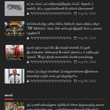
கட்டைக்காட்டில் சந்தேகத்திற்குரிய பெல்ட் ஹோல்டர்
கண்டெடுப்பு மருதாங்ககேணி போலீசார் விசாரணை!
🐅🐅🐅🐅🐅🐅🐆🐆🐆🐆🐆🐆🐆🐆
Aug 08, 2026
செம்பியன்பற்று புனித பிலிப்பு நேரியார் ஆலய திறப்பு விழா:
‘T10’ கிரிக்கெட் தொடரின் மாபெரும் இறுதிப் போட்டி நாளை
மறுதினம்!
🐅🐅🐅🐅🐅🐅🐆🐆🐆🐆🐆🐆🐆🐆
Aug 08, 2026
நடிகர் சூர்யா நடிப்பில், இயக்குநர் வெங்கி அட்லூரி
இயக்கியுள்ள ‘விஸ்வநாத் & சன்ஸ்’ திரைப்படம் எதிர்வரும்
ஆகஸ்ட் 14ஆம் திகதி உலகளவில் வெளியாகவுள்ளது.
🐅🐅🐅🐅🐅🐅🐆🐆🐆🐆🐆🐆🐆🐆
Aug 08, 2026
உள்நாட்டு மற்றும் வெளிநாட்டு சுற்றுலாவிகளை இலக்காக
கொண்டு யாழில் மாபெரும் திருவிழா! வ
🐅🐅🐅🐅🐅🐅🐆🐆🐆🐆🐆🐆🐆🐆
Aug 08, 2026
உலகம்
குட்டிமணி தங்கத்துரை ஆகியோர் சிலை நிறுவுவதற்கு நாளை
வரை தற்காலிக தடை பருத்தித்துறை நீதவான் நீதிமன்றம்