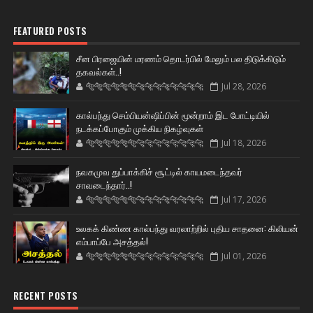
FEATURED POSTS
சீன பிரஜையின் மரணம் தொடர்பில் மேலும் பல திடுக்கிடும்
தகவல்கள்..!
🐅🐅🐅🐅🐅🐅🐆🐆🐆🐆🐆🐆🐆🐆
Jul 28, 2026
கால்பந்து செம்பியன்ஷிப்பின் மூன்றாம் இட போட்டியில்
நடக்கப்போகும் முக்கிய நிகழ்வுகள்
🐅🐅🐅🐅🐅🐅🐆🐆🐆🐆🐆🐆🐆🐆
Jul 18, 2026
நவகமுவ துப்பாக்கிச் சூட்டில் காயமடைந்தவர்
சாவடைந்தார்..!
🐅🐅🐅🐅🐅🐅🐆🐆🐆🐆🐆🐆🐆🐆
Jul 17, 2026
உலகக் கிண்ண கால்பந்து வரலாற்றில் புதிய சாதனை: கிலியன்
எம்பாப்பே அசத்தல்!
🐅🐅🐅🐅🐅🐅🐆🐆🐆🐆🐆🐆🐆🐆
Jul 01, 2026
RECENT POSTS