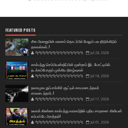
FEATURED POSTS
சீன பிரஜையின் மரணம் தொடர்பில் மேலும் பல திடுக்கிடும்
தகவல்கள்..!
🐅🐅🐅🐅🐅🐅🐆🐆🐆🐆🐆🐆🐆🐆
Jul 28, 2026
கால்பந்து செம்பியன்ஷிப்பின் மூன்றாம் இட போட்டியில்
நடக்கப்போகும் முக்கிய நிகழ்வுகள்
🐅🐅🐅🐅🐅🐅🐆🐆🐆🐆🐆🐆🐆🐆
Jul 18, 2026
நவகமுவ துப்பாக்கிச் சூட்டில் காயமடைந்தவர்
சாவடைந்தார்..!
🐅🐅🐅🐅🐅🐅🐆🐆🐆🐆🐆🐆🐆🐆
Jul 17, 2026
உலகக் கிண்ண கால்பந்து வரலாற்றில் புதிய சாதனை: கிலியன்
எம்பாப்பே அசத்தல்!
🐅🐅🐅🐅🐅🐅🐆🐆🐆🐆🐆🐆🐆🐆
Jul 01, 2026