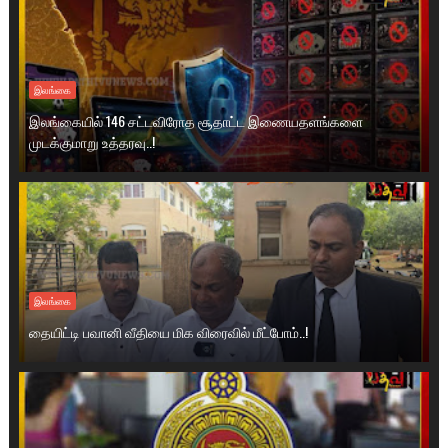
இலங்கை
இலங்கையில் 146 சட்டவிரோத சூதாட்ட இணையதளங்களை
முடக்குமாறு உத்தரவு..!
இலங்கை
தையிட்டி பவானி வீதியை மிக விரைவில் மீட்போம்..!