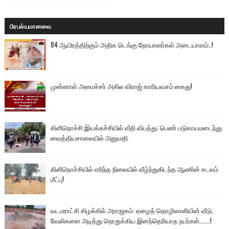
பிரபல்யமானவை
84 ஆயிரத்திற்கும் அதிக டெங்கு நோயாளர்கள் அடையாளம்..!
முன்னாள் அமைச்சர் அகில விராஜ் காரியவசம் கைது!
கிளிநொச்சி இயக்கச்சியில் வீதி விபத்து: பெண் படுகாயமடைந்து
வைத்தியசாலையில் அனுமதி
கிளிநொச்சியில் எரிந்த நிலையில் வீழ்ந்துகிடந்த ஆணின் சடலம்
மீட்பு!
வடமராட்சி கிழக்கில் அராஜகம்: ஏழைத் தொழிலாளியின் வீடு,
வேலிகளை அடித்து நொறுக்கிய இனந்தெரியாத நபர்கள்.......!