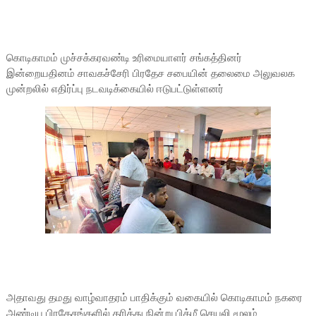
கொடிகாமம் முச்சக்கரவண்டி உரிமையாளர் சங்கத்தினர்
இன்றையதினம் சாவகச்சேரி பிரதேச சபையின் தலைமை அலுவலக
முன்றலில் எதிர்ப்பு நடவடிக்கையில் ஈடுபட்டுள்ளனர்
அதாவது தமது வாழ்வாதரம் பாதிக்கும் வகையில் கொடிகாமம் நகரை
அண்டிய பிரதேசங்களில் தரித்து நின்று பிக்மீ செயலி மூலம்