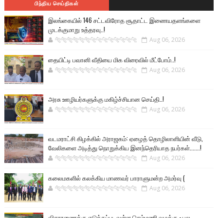
பிந்திய செய்திகள்
இலங்கையில் 146 சட்டவிரோத சூதாட்ட இணையதளங்களை
முடக்குமாறு உத்தரவு..!
🐅🐅🐅🐅🐅🐅🐆🐆🐆🐆🐆🐆🐆🐆
Aug 06, 2026
தையிட்டி பவானி வீதியை மிக விரைவில் மீட்போம்..!
🐅🐅🐅🐅🐅🐅🐆🐆🐆🐆🐆🐆🐆🐆
Aug 06, 2026
அரசு ஊழியர்களுக்கு மகிழ்ச்சியான செய்தி..!
🐅🐅🐅🐅🐅🐅🐆🐆🐆🐆🐆🐆🐆🐆
Aug 06, 2026
வடமராட்சி கிழக்கில் அராஜகம்: ஏழைத் தொழிலாளியின் வீடு,
வேலிகளை அடித்து நொறுக்கிய இனந்தெரியாத நபர்கள்.......!
🐅🐅🐅🐅🐅🐅🐆🐆🐆🐆🐆🐆🐆🐆
Aug 06, 2026
கலைமகளில் கலக்கிய மாணவர் பாராளுமன்ற அமர்வு (
🐅🐅🐅🐅🐅🐅🐆🐆🐆🐆🐆🐆🐆🐆
Aug 06, 2026
விசாரணைக்கு எடுக்கப்படவுள்ள செம்மணி வழக்கு - பல