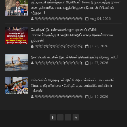
குட்டிமணி தங்கத்துரை ஆகியோர் சிலை நிறுவுவதற்கு நாளை
வரை தற்காலிக தடை பருத்தித்துறை நீதவான் நீதிமன்றம்
உத்தரவு..!
🐅🐅🐅🐅🐅🐅🐆🐆🐆🐆🐆🐆🐆🐆
Aug 04, 2026
வெளிநாட்டுப் பல்கலைக்கழக புலமைப்பரிசில்
மாணவர்களுக்கு மேலதிக கொடுப்பனவு: அமைச்சரவை
ஒப்புதல்!
🐅🐅🐅🐅🐅🐅🐆🐆🐆🐆🐆🐆🐆🐆
Jul 28, 2026
நிலாவெளி கடலில் நீராடச் சென்ற வௌிநாட்டு பிரஜை பலி..!
🐅🐅🐅🐅🐅🐅🐆🐆🐆🐆🐆🐆🐆🐆
Jul 27, 2026
ஈபிடிபியின் ஆதரவுடன் ஆட்சி அமைக்கப்பட்ட சபைகளில்
நிர்வாக திறனின்மை - பேசி தீர்வு காணப்படும் என்கிறார்
டக்ளஸ்!
🐅🐅🐅🐅🐅🐅🐆🐆🐆🐆🐆🐆🐆🐆
Jul 19, 2026