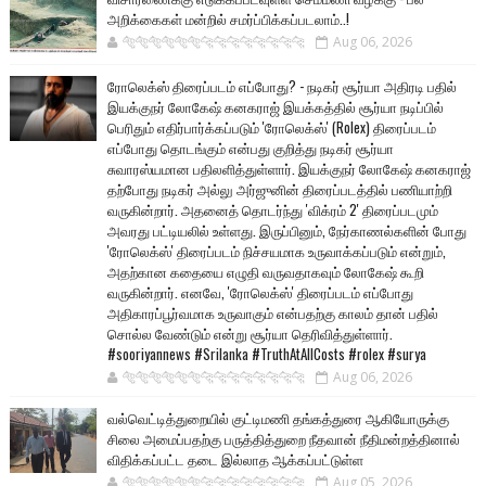
அறிக்கைகள் மன்றில் சமர்ப்பிக்கப்படலாம்..!
🐅🐅🐅🐅🐅🐅🐆🐆🐆🐆🐆🐆🐆🐆
Aug 06, 2026
ரோலெக்ஸ் திரைப்படம் எப்போது? - நடிகர் சூர்யா அதிரடி பதில்
இயக்குநர் லோகேஷ் கனகராஜ் இயக்கத்தில் சூர்யா நடிப்பில்
பெரிதும் எதிர்பார்க்கப்படும் 'ரோலெக்ஸ்' (Rolex) திரைப்படம்
எப்போது தொடங்கும் என்பது குறித்து நடிகர் சூர்யா
சுவாரஸ்யமான பதிலளித்துள்ளார். இயக்குநர் லோகேஷ் கனகராஜ்
தற்போது நடிகர் அல்லு அர்ஜுனின் திரைப்படத்தில் பணியாற்றி
வருகின்றார். அதனைத் தொடர்ந்து 'விக்ரம் 2' திரைப்படமும்
அவரது பட்டியலில் உள்ளது. இருப்பினும், நேர்காணல்களின் போது
'ரோலெக்ஸ்' திரைப்படம் நிச்சயமாக உருவாக்கப்படும் என்றும்,
அதற்கான கதையை எழுதி வருவதாகவும் லோகேஷ் கூறி
வருகின்றார். எனவே, 'ரோலெக்ஸ்' திரைப்படம் எப்போது
அதிகாரப்பூர்வமாக உருவாகும் என்பதற்கு காலம் தான் பதில்
சொல்ல வேண்டும் என்று சூர்யா தெரிவித்துள்ளார்.
#sooriyannews #Srilanka #TruthAtAllCosts #rolex #surya
🐅🐅🐅🐅🐅🐅🐆🐆🐆🐆🐆🐆🐆🐆
Aug 06, 2026
வல்வெட்டித்துறையில் குட்டிமணி தங்கத்துரை ஆகியோருக்கு
சிலை அமைப்பதற்கு பருத்தித்துறை நீதவான் நீதிமன்றத்தினால்
விதிக்கப்பட்ட தடை இல்லாத ஆக்கப்பட்டுள்ள
🐅🐅🐅🐅🐅🐅🐆🐆🐆🐆🐆🐆🐆🐆
Aug 05, 2026