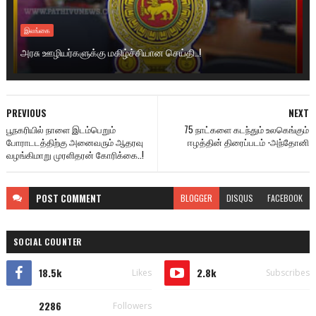
இலங்கை
அரசு ஊழியர்களுக்கு மகிழ்ச்சியான செய்தி..!
PREVIOUS
NEXT
பூநகரியில் நாளை இடம்பெறும்
75 நாட்களை கடந்தும் உலகெங்கும்
போராடடத்திற்கு அனைவரும் ஆதரவு
ஈழத்தின் திரைப்படம் -அந்தோனி
வழங்கிமாறு முரளிதரன் கோரிக்கை..!
POST
COMMENT
BLOGGER
DISQUS
FACEBOOK
SOCIAL COUNTER
18.5k
2.8k
Likes
Subscribes
2286
Followers