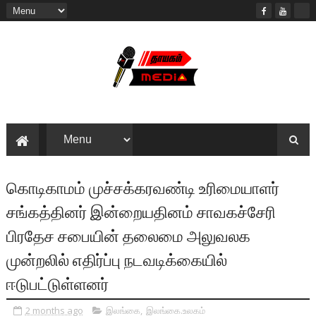
கொடிகாமம் முச்சக்கரவண்டி உரிமையாளர்
சங்கத்தினர் இன்றையதினம் சாவகச்சேரி
பிரதேச சபையின் தலைமை அலுவலக
முன்றலில் எதிர்ப்பு நடவடிக்கையில்
ஈடுபட்டுள்ளனர்
2 months ago
இலங்கை
,
இலங்கை.உலகம்