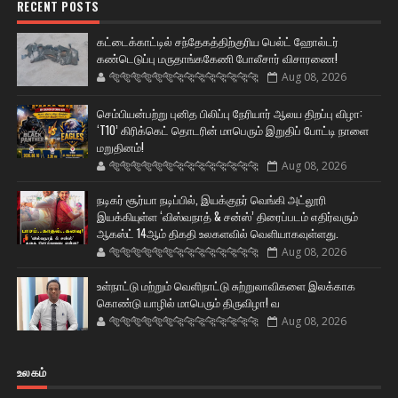
RECENT POSTS
கட்டைக்காட்டில் சந்தேகத்திற்குரிய பெல்ட் ஹோல்டர்
கண்டெடுப்பு மருதாங்ககேணி போலீசார் விசாரணை!
🐅🐅🐅🐅🐅🐅🐆🐆🐆🐆🐆🐆🐆🐆
Aug 08, 2026
செம்பியன்பற்று புனித பிலிப்பு நேரியார் ஆலய திறப்பு விழா:
‘T10’ கிரிக்கெட் தொடரின் மாபெரும் இறுதிப் போட்டி நாளை
மறுதினம்!
🐅🐅🐅🐅🐅🐅🐆🐆🐆🐆🐆🐆🐆🐆
Aug 08, 2026
நடிகர் சூர்யா நடிப்பில், இயக்குநர் வெங்கி அட்லூரி
இயக்கியுள்ள ‘விஸ்வநாத் & சன்ஸ்’ திரைப்படம் எதிர்வரும்
ஆகஸ்ட் 14ஆம் திகதி உலகளவில் வெளியாகவுள்ளது.
🐅🐅🐅🐅🐅🐅🐆🐆🐆🐆🐆🐆🐆🐆
Aug 08, 2026
உள்நாட்டு மற்றும் வெளிநாட்டு சுற்றுலாவிகளை இலக்காக
கொண்டு யாழில் மாபெரும் திருவிழா! வ
🐅🐅🐅🐅🐅🐅🐆🐆🐆🐆🐆🐆🐆🐆
Aug 08, 2026
உலகம்