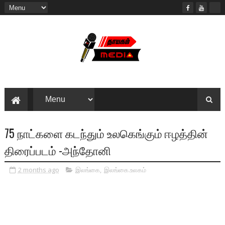
75 நாட்களை கடந்தும் உலகெங்கும் ஈழத்தின்
திரைப்படம் -அந்தோனி
2 months ago
இலங்கை
,
இலங்கை.உலகம்