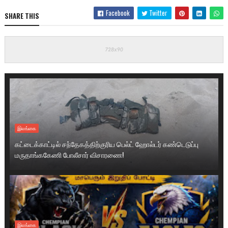
Facebook
Twitter
SHARE THIS
இலங்கை
கட்டைக்காட்டில் சந்தேகத்திற்குரிய பெல்ட் ஹோல்டர் கண்டெடுப்பு
மருதாங்ககேணி போலீசார் விசாரணை!
இலங்கை