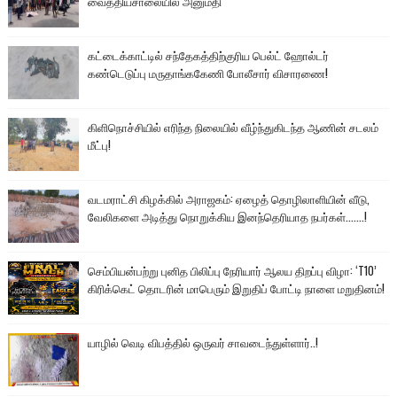
வைத்தியசாலையில் அனுமதி
கட்டைக்காட்டில் சந்தேகத்திற்குரிய பெல்ட் ஹோல்டர்
கண்டெடுப்பு மருதாங்ககேணி போலீசார் விசாரணை!
கிளிநொச்சியில் எரிந்த நிலையில் வீழ்ந்துகிடந்த ஆணின் சடலம்
மீட்பு!
வடமராட்சி கிழக்கில் அராஜகம்: ஏழைத் தொழிலாளியின் வீடு,
வேலிகளை அடித்து நொறுக்கிய இனந்தெரியாத நபர்கள்.......!
செம்பியன்பற்று புனித பிலிப்பு நேரியார் ஆலய திறப்பு விழா: ‘T10’
கிரிக்கெட் தொடரின் மாபெரும் இறுதிப் போட்டி நாளை மறுதினம்!
யாழில் வெடி விபத்தில் ஒருவர் சாவடைந்துள்ளார்..!