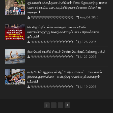
குட்டிமணி தங்கத்துரை ஆகியோர் சிலை நிறுவுவதற்கு நாளை
வரை தற்காலிக தடை பருத்தித்துறை நீதவான் நீதிமன்றம்
உத்தரவு..!
🐅🐅🐅🐅🐅🐅🐆🐆🐆🐆🐆🐆🐆🐆
Aug 04, 2026
வெளிநாட்டுப் பல்கலைக்கழக புலமைப்பரிசில்
மாணவர்களுக்கு மேலதிக கொடுப்பனவு: அமைச்சரவை
ஒப்புதல்!
🐅🐅🐅🐅🐅🐅🐆🐆🐆🐆🐆🐆🐆🐆
Jul 28, 2026
நிலாவெளி கடலில் நீராடச் சென்ற வௌிநாட்டு பிரஜை பலி..!
🐅🐅🐅🐅🐅🐅🐆🐆🐆🐆🐆🐆🐆🐆
Jul 27, 2026
ஈபிடிபியின் ஆதரவுடன் ஆட்சி அமைக்கப்பட்ட சபைகளில்
நிர்வாக திறனின்மை - பேசி தீர்வு காணப்படும் என்கிறார்
டக்ளஸ்!
🐅🐅🐅🐅🐅🐅🐆🐆🐆🐆🐆🐆🐆🐆
Jul 19, 2026