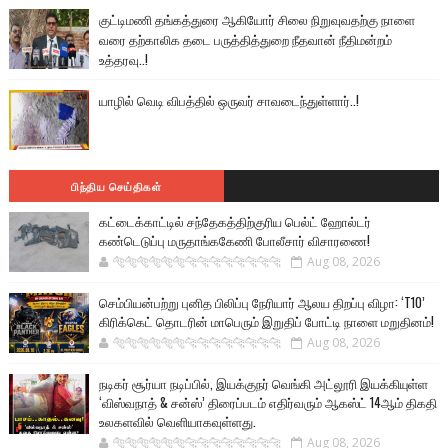
குட்டிமணி தங்கத்துரை ஆகியோர் சிலை நிறுவுவதற்கு நாளை
வரை தற்காலிக தடை பருத்தித்துறை நீதவான் நீதிமன்றம்
உத்தரவு..!
யாழில் வெடி விபத்தில் ஒருவர் சாவடைந்துள்ளார்..!
பிந்திய செய்திகள்
கட்டைக்காட்டில் சந்தேகத்திற்குரிய பெல்ட் ஹோல்டர்
கண்டெடுப்பு மருதாங்ககேணி போலீசார் விசாரணை!
🐅🐅🐅🐅🐅🐅🐆🐆🐆🐆🐆🐆🐆🐆
Aug 08, 2026
செம்பியன்பற்று புனித பிலிப்பு நேரியார் ஆலய திறப்பு விழா: ‘T10’
கிரிக்கெட் தொடரின் மாபெரும் இறுதிப் போட்டி நாளை மறுதினம்!
🐅🐅🐅🐅🐅🐅🐆🐆🐆🐆🐆🐆🐆🐆
Aug 08, 2026
நடிகர் சூர்யா நடிப்பில், இயக்குநர் வெங்கி அட்லூரி இயக்கியுள்ள
‘விஸ்வநாத் & சன்ஸ்’ திரைப்படம் எதிர்வரும் ஆகஸ்ட் 14ஆம் திகதி
உலகளவில் வெளியாகவுள்ளது.
🐅🐅🐅🐅🐅🐅🐆🐆🐆🐆🐆🐆🐆🐆
Aug 08, 2026