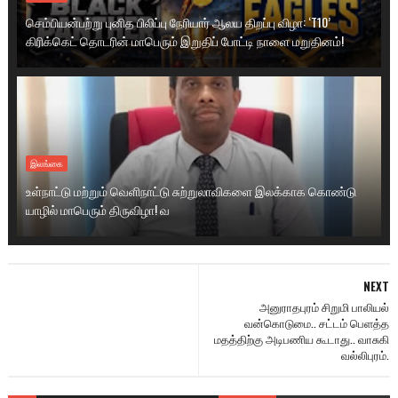
செம்பியன்பற்று புனித பிலிப்பு நேரியார் ஆலய திறப்பு விழா: ‘T10’
கிரிக்கெட் தொடரின் மாபெரும் இறுதிப் போட்டி நாளை மறுதினம்!
இலங்கை
உள்நாட்டு மற்றும் வெளிநாட்டு சுற்றுலாவிகளை இலக்காக கொண்டு
யாழில் மாபெரும் திருவிழா! வ
NEXT
அனுராதபுரம் சிறுமி பாலியல்
வன்கொடுமை.. சட்டம் பெளத்த
மதத்திற்கு அடிபணிய கூடாது.. வாசுகி
வல்லிபுரம்.