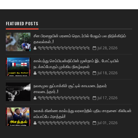
FEATURED POSTS
சீன பிரஜையின் மரணம் தொடர்பில் மேலும் பல திடுக்கிடும்
தகவல்கள்..!
🐅🐅🐅🐅🐅🐅🐆🐆🐆🐆🐆🐆🐆🐆
Jul 28, 2026
கால்பந்து செம்பியன்ஷிப்பின் மூன்றாம் இட போட்டியில்
நடக்கப்போகும் முக்கிய நிகழ்வுகள்
🐅🐅🐅🐅🐅🐅🐆🐆🐆🐆🐆🐆🐆🐆
Jul 18, 2026
நவகமுவ துப்பாக்கிச் சூட்டில் காயமடைந்தவர்
சாவடைந்தார்..!
🐅🐅🐅🐅🐅🐅🐆🐆🐆🐆🐆🐆🐆🐆
Jul 17, 2026
உலகக் கிண்ண கால்பந்து வரலாற்றில் புதிய சாதனை: கிலியன்
எம்பாப்பே அசத்தல்!
🐅🐅🐅🐅🐅🐅🐆🐆🐆🐆🐆🐆🐆🐆
Jul 01, 2026