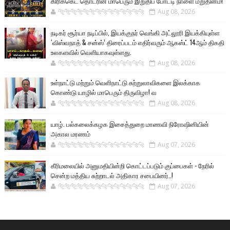
கிரிக்கெட் தொடரின் மாபெரும் இறுதிப் போட்டி நாளை மறுதினம்!
🐅🐅🐅🐅🐅🐅🐆🐆🐆🐆🐆🐆🐆🐆
Aug 08, 2026
நடிகர் சூர்யா நடிப்பில், இயக்குநர் வெங்கி அட்லூரி இயக்கியுள்ள
‘விஸ்வநாத் & சன்ஸ்’ திரைப்படம் எதிர்வரும் ஆகஸ்ட் 14ஆம் திகதி
உலகளவில் வெளியாகவுள்ளது.
🐅🐅🐅🐅🐅🐅🐆🐆🐆🐆🐆🐆🐆🐆
Aug 08, 2026
உள்நாட்டு மற்றும் வெளிநாட்டு சுற்றுலாவிகளை இலக்காக
கொண்டு யாழில் மாபெரும் திருவிழா! வ
🐅🐅🐅🐅🐅🐅🐆🐆🐆🐆🐆🐆🐆🐆
Aug 08, 2026
யாழ். பல்கலைக்கழக இசைத்துறை மாணவி நிரோஷினியின்
அகால மரணம்
🐅🐅🐅🐅🐅🐅🐆🐆🐆🐆🐆🐆🐆🐆
Aug 07, 2026
கீரிமலையில் அனுமதியின்றி கொட்டப்படும் குப்பைகள் - நேரில்
சென்ற மத்திய சுற்றாடல் அதிகார சபையினர்..!
🐅🐅🐅🐅🐅🐅🐆🐆🐆🐆🐆🐆🐆🐆
Aug 07, 2026