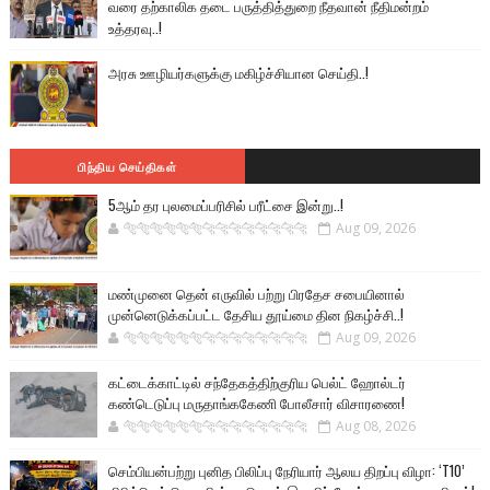
வரை தற்காலிக தடை பருத்தித்துறை நீதவான் நீதிமன்றம்
உத்தரவு..!
அரசு ஊழியர்களுக்கு மகிழ்ச்சியான செய்தி..!
பிந்திய செய்திகள்
5ஆம் தர புலமைப்பரிசில் பரீட்சை இன்று..!
🐅🐅🐅🐅🐅🐅🐆🐆🐆🐆🐆🐆🐆🐆
Aug 09, 2026
மண்முனை தென் எருவில் பற்று பிரதேச சபையினால்
முன்னெடுக்கப்பட்ட தேசிய தூய்மை தின நிகழ்ச்சி..!
🐅🐅🐅🐅🐅🐅🐆🐆🐆🐆🐆🐆🐆🐆
Aug 09, 2026
கட்டைக்காட்டில் சந்தேகத்திற்குரிய பெல்ட் ஹோல்டர்
கண்டெடுப்பு மருதாங்ககேணி போலீசார் விசாரணை!
🐅🐅🐅🐅🐅🐅🐆🐆🐆🐆🐆🐆🐆🐆
Aug 08, 2026
செம்பியன்பற்று புனித பிலிப்பு நேரியார் ஆலய திறப்பு விழா: ‘T10’