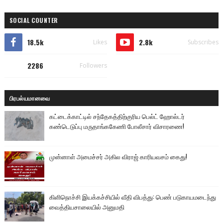
SOCIAL COUNTER
18.5k
2.8k
Likes
Subscribes
2286
Followers
பிரபல்யமானவை
கட்டைக்காட்டில் சந்தேகத்திற்குரிய பெல்ட் ஹோல்டர்
கண்டெடுப்பு மருதாங்ககேணி போலீசார் விசாரணை!
முன்னாள் அமைச்சர் அகில விராஜ் காரியவசம் கைது!
கிளிநொச்சி இயக்கச்சியில் வீதி விபத்து: பெண் படுகாயமடைந்து
வைத்தியசாலையில் அனுமதி