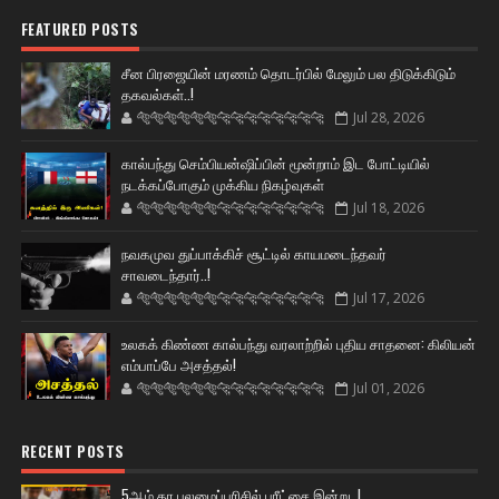
FEATURED POSTS
சீன பிரஜையின் மரணம் தொடர்பில் மேலும் பல திடுக்கிடும்
தகவல்கள்..!
🐅🐅🐅🐅🐅🐅🐆🐆🐆🐆🐆🐆🐆🐆
Jul 28, 2026
கால்பந்து செம்பியன்ஷிப்பின் மூன்றாம் இட போட்டியில்
நடக்கப்போகும் முக்கிய நிகழ்வுகள்
🐅🐅🐅🐅🐅🐅🐆🐆🐆🐆🐆🐆🐆🐆
Jul 18, 2026
நவகமுவ துப்பாக்கிச் சூட்டில் காயமடைந்தவர்
சாவடைந்தார்..!
🐅🐅🐅🐅🐅🐅🐆🐆🐆🐆🐆🐆🐆🐆
Jul 17, 2026
உலகக் கிண்ண கால்பந்து வரலாற்றில் புதிய சாதனை: கிலியன்
எம்பாப்பே அசத்தல்!
🐅🐅🐅🐅🐅🐅🐆🐆🐆🐆🐆🐆🐆🐆
Jul 01, 2026
RECENT POSTS
5ஆம் தர புலமைப்பரிசில் பரீட்சை இன்று..!