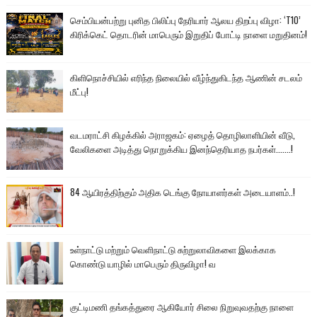
செம்பியன்பற்று புனித பிலிப்பு நேரியார் ஆலய திறப்பு விழா: ‘T10’
கிரிக்கெட் தொடரின் மாபெரும் இறுதிப் போட்டி நாளை மறுதினம்!
கிளிநொச்சியில் எரிந்த நிலையில் வீழ்ந்துகிடந்த ஆணின் சடலம்
மீட்பு!
வடமராட்சி கிழக்கில் அராஜகம்: ஏழைத் தொழிலாளியின் வீடு,
வேலிகளை அடித்து நொறுக்கிய இனந்தெரியாத நபர்கள்.......!
84 ஆயிரத்திற்கும் அதிக டெங்கு நோயாளர்கள் அடையாளம்..!
உள்நாட்டு மற்றும் வெளிநாட்டு சுற்றுலாவிகளை இலக்காக
கொண்டு யாழில் மாபெரும் திருவிழா! வ
குட்டிமணி தங்கத்துரை ஆகியோர் சிலை நிறுவுவதற்கு நாளை