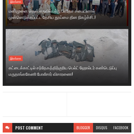
இலங்கை
மண்முனை தென் எருவில் பற்று பிரதேச சபையினால்
முன்னெடுக்கப்பட்ட தேசிய தூய்மை தின நிகழ்ச்சி..!
இலங்கை
கட்டைக்காட்டில் சந்தேகத்திற்குரிய பெல்ட் ஹோல்டர் கண்டெடுப்பு
மருதாங்ககேணி போலீசார் விசாரணை!
POST
COMMENT
BLOGGER
DISQUS
FACEBOOK