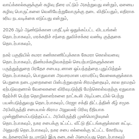
வாய்க்கால்களுக்குள் கழிவு நீரை மட்டும் அகற்றுவது என்றும், ஏனைய
கழிவு பொருட்களை வெளியேற்றுவோருக்கு தடை விதிப்பதும், எதிராக
உரிய நடவடிக்கை எடுப்பது என்றும்,
2026 ஆம் ஆண்டுக்கான பாதீட்டில் ஒதுக்கப்பட்ட விடயங்கள்
தொடர்பாகவும், மரக்கறிச் சந்தை துவிச்சக்கர வண்டி குத்தகை
தொடர்பாகவும்,
நகர் பகுதியில் கமரா கண்காணிப்புக்காக கேமரா கொள்வனவு
தொடர்பாகவும், திண்மக்கழிவகற்றல் செயற்பாடுகளுக்கான
பருத்துத்துறை பிரதேச சபையுடனான ஒப்பந்தத்தை புதுப்பித்தல்
தொடர்பாகவும், பொதுவான அவசரமான பராமரிப்பு வேலைகளுக்காக
பெறுகை நடைமுறைகளை பின்பற்றுவதால் சிரமத்தையும், கால தாமதம்
ஏற்படுவதனால் வேலைகளை விரிவுபடுத்தி மேற்கொள்வதற்கு ஏதுவாக
தேர்ச்சி பெற்ற தொழிலாளர்களை நாட்கூலி அடிப்படையில் பெற்று
பயன்படுத்துவது தொடர்பாகவும், பிரஜா சக்தி திட்டத்தின் கீழ் சமூக
அபிவிருத்தி சபையால் கிராம அலுவலர் பிரிவு ரீதியாக
முன்னுரிமைப்படுத்தப்பட்ட அபிவிருத்தி முன்மொழிவுகள்
தொடர்பாகவும், நகர சபைக்கு உட்பட்ட வீட்டு திட்டங்களுக்கான கட்டிட
அனுமதி தொடர்பாகவும், நகர சபை எல்லைக்கு உட்பட்ட கோரியடி
கடற்கரையில் நடமாடும் இரு கடைகள் அமைப்பது தொடர்பாகவும்