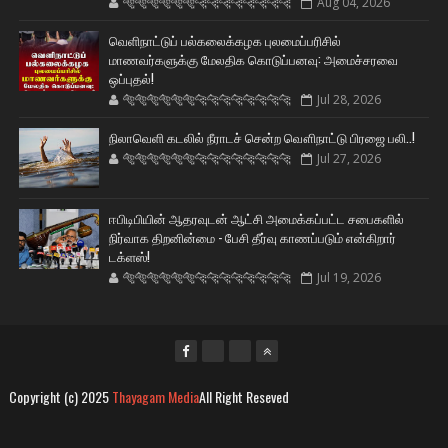
🐅🐅🐅🐅🐅🐅🐆🐆🐆🐆🐆🐆🐆🐆
Aug 04, 2026
வெளிநாட்டுப் பல்கலைக்கழக புலமைப்பரிசில்
மாணவர்களுக்கு மேலதிக கொடுப்பனவு: அமைச்சரவை
ஒப்புதல்!
🐅🐅🐅🐅🐅🐅🐆🐆🐆🐆🐆🐆🐆🐆
Jul 28, 2026
நிலாவெளி கடலில் நீராடச் சென்ற வௌிநாட்டு பிரஜை பலி..!
🐅🐅🐅🐅🐅🐅🐆🐆🐆🐆🐆🐆🐆🐆
Jul 27, 2026
ஈபிடிபியின் ஆதரவுடன் ஆட்சி அமைக்கப்பட்ட சபைகளில்
நிர்வாக திறனின்மை - பேசி தீர்வு காணப்படும் என்கிறார்
டக்ளஸ்!
🐅🐅🐅🐅🐅🐅🐆🐆🐆🐆🐆🐆🐆🐆
Jul 19, 2026
Copyright (c) 2025
Thayagam Media
All Right Reseved