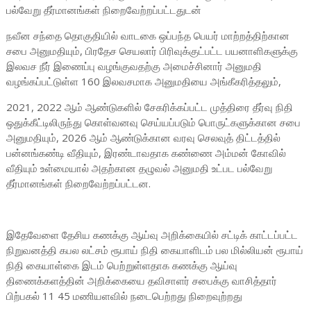
பல்வேறு தீர்மானங்கள் நிறைவேற்றப்பட்டதுடன்
நவீன சந்தை தொகுதியில் வாடகை ஒப்பந்த பெயர் மாற்றத்திற்கான
சபை அனுமதியும், பிரதேச செயலார் பிரிவுக்குட்பட்ட பயனாளிகளுக்கு
இலவச நீர் இணைப்பு வழங்குவதற்கு அமைச்சினார் அனுமதி
வழங்கப்பட்டுள்ள 160 இலவசமாக அனுமதியை அங்கீகரித்தலும்,
2021, 2022 ஆம் ஆண்டுகளில் சேகரிக்கப்பட்ட முத்திரை தீர்வு நிதி
ஒதுக்கீட்டிலிருந்து கொள்வனவு செய்யப்படும் பொருட்களுக்கான சபை
அனுமதியும், 2026 ஆம் ஆண்டுக்கான வரவு செலவுத் திட்டத்தில்
பன்னங்கண்டி வீதியும், இரண்டாவதாக கண்ணை அம்மன் கோவில்
வீதியும் உள்மையால் அதற்கான தழுவல் அனுமதி உட்பட பல்வேறு
தீர்மானங்கள் நிறைவேற்றப்பட்டன.
இதேவேளை தேசிய கணக்கு ஆய்வு அறிக்கையில் சட்டிக் காட்டப்பட்ட
நிறுவனத்தி கபல லட்சம் ரூபாய் நிதி கையாளிடம் பல மில்லியன் ரூபாய்
நிதி கையாள்கை இடம் பெற்றுள்ளதாக கணக்கு ஆய்வு
திணைக்களத்தின் அறிக்கையை தவிசாளர் சபைக்கு வாசித்தார்
பிற்பகல் 11 45 மணியளவில் நடைபெற்றது நிறைவுற்றது