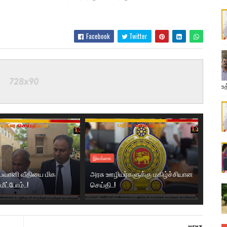
Facebook
Twitter
உத
இலங்கை
 பவானி வீதியை மிக
அரசு ஊழியர்களுக்கு மகிழ்ச்சியான
மீட்போம்..!
செய்தி..!