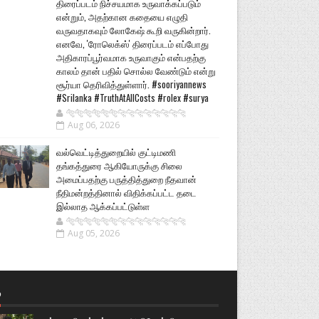
திரைப்படம் நிச்சயமாக உருவாக்கப்படும்
என்றும், அதற்கான கதையை எழுதி
வருவதாகவும் லோகேஷ் கூறி வருகின்றார்.
எனவே, 'ரோலெக்ஸ்' திரைப்படம் எப்போது
அதிகாரப்பூர்வமாக உருவாகும் என்பதற்கு
காலம் தான் பதில் சொல்ல வேண்டும் என்று
சூர்யா தெரிவித்துள்ளார். #sooriyannews
#Srilanka #TruthAtAllCosts #rolex #surya
🐅🐅🐅🐅🐅🐅🐆🐆🐆🐆🐆🐆🐆🐆
Aug 06, 2026
வல்வெட்டித்துறையில் குட்டிமணி
தங்கத்துரை ஆகியோருக்கு சிலை
அமைப்பதற்கு பருத்தித்துறை நீதவான்
நீதிமன்றத்தினால் விதிக்கப்பட்ட தடை
இல்லாத ஆக்கப்பட்டுள்ள
🐅🐅🐅🐅🐅🐅🐆🐆🐆🐆🐆🐆🐆🐆
Aug 05, 2026
்