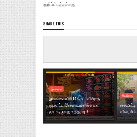
குறிப்பிடத்தக்கது.
SHARE THIS
இலங்கை
இலங்கை
இலங்கையில் 146 சட்டவிரோத
சூதாட்ட இணையதளங்களை
தையிட்டி
முடக்குமாறு உத்தரவு..!
விரைவில் 