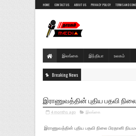
HOME
CONTACT US
ABOUT US
PRIVACY POLICY
TERMS AND CON
இலங்கை
இந்தியா
உலகம்
Breaking News
இராணுவத்தின் புதிய பதவி நிலை 
4 months ago
இலங்கை
இராணுவத்தின் புதிய பதவி நிலை பிரதானி நியமன