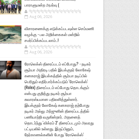
பாராளுமன்ற அமர்வு (
🐅🐅🐅🐅🐅🐅🐆🐆🐆🐆🐆🐆🐆🐆
Aug 06, 2026
விசாரணைக்கு எடுக்கப்படவுள்ள செம்மணி
வழக்கு - பல அறிக்கைகள் மன்றில்
சமர்ப்பிக்கப்படலாம்..!
🐅🐅🐅🐅🐅🐅🐆🐆🐆🐆🐆🐆🐆🐆
Aug 06, 2026
ரோலெக்ஸ் திரைப்படம் எப்போது? - நடிகர்
சூர்யா அதிரடி பதில் இயக்குநர் லோகேஷ்
கனகராஜ் இயக்கத்தில் சூர்யா நடிப்பில்
பெரிதும் எதிர்பார்க்கப்படும் 'ரோலெக்ஸ்'
(Rolex) திரைப்படம் எப்போது தொடங்கும்
என்பது குறித்து நடிகர் சூர்யா
சுவாரஸ்யமான பதிலளித்துள்ளார்.
இயக்குநர் லோகேஷ் கனகராஜ் தற்போது
நடிகர் அல்லு அர்ஜுனின் திரைப்படத்தில்
பணியாற்றி வருகின்றார். அதனைத்
தொடர்ந்து 'விக்ரம் 2' திரைப்படமும் அவரது
பட்டியலில் உள்ளது. இருப்பினும்,
நேர்காணல்களின் போது 'ரோலெக்ஸ்'