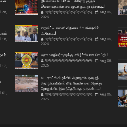
் பல
இலங்கையில் 146 சட்டவிரோத சூதாட்ட
இணையதளங்களை முடக்குமாறு உத்தரவு..!
l 28,
🐅🐅🐅🐅🐅🐅🐆🐆🐆🐆🐆🐆🐆🐆
Aug 06,
2026
ட
தையிட்டி பவானி வீதியை மிக விரைவில்
வுகள்
மீட்போம்..!
l 18,
🐅🐅🐅🐅🐅🐅🐆🐆🐆🐆🐆🐆🐆🐆
Aug 06,
2026
தவர்
அரசு ஊழியர்களுக்கு மகிழ்ச்சியான செய்தி..!
🐅🐅🐅🐅🐅🐅🐆🐆🐆🐆🐆🐆🐆🐆
Aug 06,
2026
l 17,
வடமராட்சி கிழக்கில் அராஜகம்: ஏழைத்
ய
தொழிலாளியின் வீடு, வேலிகளை அடித்து
நொறுக்கிய இனந்தெரியாத நபர்கள்.......!
l 01,
🐅🐅🐅🐅🐅🐅🐆🐆🐆🐆🐆🐆🐆🐆
Aug 06,
2026