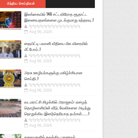
பிந்திய செய்திகள்
இலங்கையில் 146 சட்டவிரோத சூதாட்ட
இணையதளங்களை முடக்குமாறு உத்தரவு..!
🐅🐅🐅🐅🐅🐅🐆🐆🐆🐆🐆🐆🐆🐆
Aug 06, 2026
தையிட்டி பவானி வீதியை மிக விரைவில்
மீட்போம்..!
🐅🐅🐅🐅🐅🐅🐆🐆🐆🐆🐆🐆🐆🐆
Aug 06, 2026
அரசு ஊழியர்களுக்கு மகிழ்ச்சியான
செய்தி..!
🐅🐅🐅🐅🐅🐅🐆🐆🐆🐆🐆🐆🐆🐆
Aug 06, 2026
வடமராட்சி கிழக்கில் அராஜகம்: ஏழைத்
தொழிலாளியின் வீடு, வேலிகளை அடித்து
நொறுக்கிய இனந்தெரியாத நபர்கள்.......!
🐅🐅🐅🐅🐅🐅🐆🐆🐆🐆🐆🐆🐆🐆
Aug 06, 2026
கலைமகளில் கலக்கிய மாணவர்