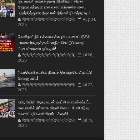
குட்டிமணி தங்கத்துரை ஆகியோர் சிலை
நிறுவுவதற்கு நாளை வரை தற்காலிக தடை
பருத்தித்துறை நீதவான் நீதிமன்றம் உத்தரவு..!
🐅🐅🐅🐅🐅🐅🐆🐆🐆🐆🐆🐆🐆🐆
Aug 04,
2026
வெளிநாட்டுப் பல்கலைக்கழக புலமைப்பரிசில்
மாணவர்களுக்கு மேலதிக கொடுப்பனவு:
அமைச்சரவை ஒப்புதல்!
🐅🐅🐅🐅🐅🐅🐆🐆🐆🐆🐆🐆🐆🐆
Jul 28,
2026
நிலாவெளி கடலில் நீராடச் சென்ற வௌிநாட்டு
பிரஜை பலி..!
🐅🐅🐅🐅🐅🐅🐆🐆🐆🐆🐆🐆🐆🐆
Jul 27,
2026
ஈபிடிபியின் ஆதரவுடன் ஆட்சி அமைக்கப்பட்ட
சபைகளில் நிர்வாக திறனின்மை - பேசி தீர்வு
காணப்படும் என்கிறார் டக்ளஸ்!
🐅🐅🐅🐅🐅🐅🐆🐆🐆🐆🐆🐆🐆🐆
Jul 19,
2026