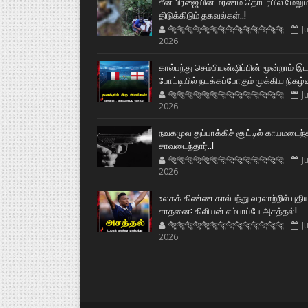
சீன பிரஜையின் மரணம் தொடர்பில் மேலும
திடுக்கிடும் தகவல்கள்..!
🐅🐅🐅🐅🐅🐅🐆🐆🐆🐆🐆🐆🐆🐆
Ju
2026
கால்பந்து செம்பியன்ஷிப்பின் மூன்றாம் இ
போட்டியில் நடக்கப்போகும் முக்கிய நிகழ்
🐅🐅🐅🐅🐅🐅🐆🐆🐆🐆🐆🐆🐆🐆
Ju
2026
நவகமுவ துப்பாக்கிச் சூட்டில் காயமடைந்
சாவடைந்தார்..!
🐅🐅🐅🐅🐅🐅🐆🐆🐆🐆🐆🐆🐆🐆
Ju
2026
உலகக் கிண்ண கால்பந்து வரலாற்றில் புதி
சாதனை: கிலியன் எம்பாப்பே அசத்தல்!
🐅🐅🐅🐅🐅🐅🐆🐆🐆🐆🐆🐆🐆🐆
Ju
2026