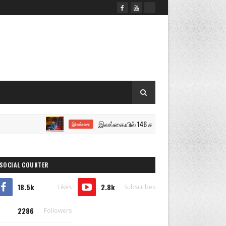
இலங்கையில் 146 சட்டவிரோத சூதாட்ட இணையதளங்க
இலங்கை
SOCIAL COUNTER
18.5k
2.8k
Likes
Subscribes
2286
Followers