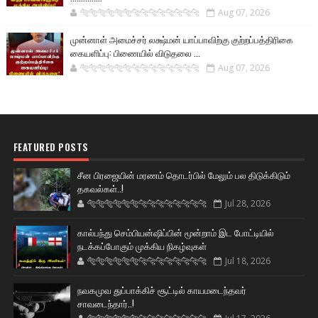
🐅🐅🐅🐅🐅🐅🐆🐆🐆🐆🐆🐆🐆🐆
Aug 07, 2026
முன்னாள் அமைச்சர் லக்ஷ்மன் யாப்பாவிற்கு குற்றப்பத்திரிகை
கையளிப்பு: பிணையில் விடுதலை ...
🐅🐅🐅🐅🐅🐅🐆🐆🐆🐆🐆🐆🐆🐆
Aug 07, 2026
FEATURED POSTS
சீன பிரஜையின் மரணம் தொடர்பில் மேலும் பல திடுக்கிடும்
தகவல்கள்..!
🐅🐅🐅🐅🐅🐅🐆🐆🐆🐆🐆🐆🐆🐆
Jul 28, 2026
கால்பந்து செம்பியன்ஷிப்பின் மூன்றாம் இட போட்டியில்
நடக்கப்போகும் முக்கிய நிகழ்வுகள்
🐅🐅🐅🐅🐅🐅🐆🐆🐆🐆🐆🐆🐆🐆
Jul 18, 2026
நவகமுவ துப்பாக்கிச் சூட்டில் காயமடைந்தவர்
சாவடைந்தார்..!