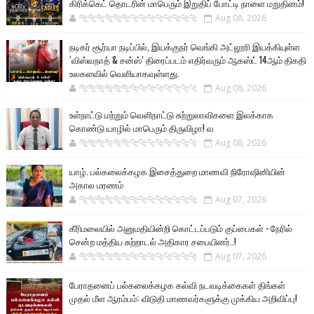
கிரிக்கெட் தொடரின் மாபெரும் இறுதிப் போட்டி நாளை மறுதினம்!
🐅🐅🐅🐅🐅🐅🐆🐆🐆🐆🐆🐆🐆🐆
Aug 08, 2026
நடிகர் சூர்யா நடிப்பில், இயக்குநர் வெங்கி அட்லூரி இயக்கியுள்ள
‘விஸ்வநாத் & சன்ஸ்’ திரைப்படம் எதிர்வரும் ஆகஸ்ட் 14ஆம் திகதி
உலகளவில் வெளியாகவுள்ளது.
🐅🐅🐅🐅🐅🐅🐆🐆🐆🐆🐆🐆🐆🐆
Aug 08, 2026
உள்நாட்டு மற்றும் வெளிநாட்டு சுற்றுலாவிகளை இலக்காக
கொண்டு யாழில் மாபெரும் திருவிழா! வ
🐅🐅🐅🐅🐅🐅🐆🐆🐆🐆🐆🐆🐆🐆
Aug 08, 2026
யாழ். பல்கலைக்கழக இசைத்துறை மாணவி நிரோஷினியின்
அகால மரணம்
🐅🐅🐅🐅🐅🐅🐆🐆🐆🐆🐆🐆🐆🐆
Aug 07, 2026
கீரிமலையில் அனுமதியின்றி கொட்டப்படும் குப்பைகள் - நேரில்
சென்ற மத்திய சுற்றாடல் அதிகார சபையினர்..!
🐅🐅🐅🐅🐅🐅🐆🐆🐆🐆🐆🐆🐆🐆
Aug 07, 2026
பேராதனைப் பல்கலைக்கழக கல்வி நடவடிக்கைகள் திங்கள்
முதல் மீள ஆரம்பம்: விடுதி மாணவர்களுக்கு முக்கிய அறிவிப்பு!
...............