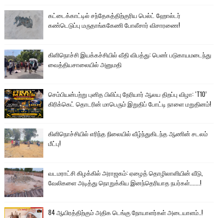
கட்டைக்காட்டில் சந்தேகத்திற்குரிய பெல்ட் ஹோல்டர்
கண்டெடுப்பு மருதாங்ககேணி போலீசார் விசாரணை!
கிளிநொச்சி இயக்கச்சியில் வீதி விபத்து: பெண் படுகாயமடைந்து
வைத்தியசாலையில் அனுமதி
செம்பியன்பற்று புனித பிலிப்பு நேரியார் ஆலய திறப்பு விழா: ‘T10’
கிரிக்கெட் தொடரின் மாபெரும் இறுதிப் போட்டி நாளை மறுதினம்!
கிளிநொச்சியில் எரிந்த நிலையில் வீழ்ந்துகிடந்த ஆணின் சடலம்
மீட்பு!
வடமராட்சி கிழக்கில் அராஜகம்: ஏழைத் தொழிலாளியின் வீடு,
வேலிகளை அடித்து நொறுக்கிய இனந்தெரியாத நபர்கள்.......!
84 ஆயிரத்திற்கும் அதிக டெங்கு நோயாளர்கள் அடையாளம்..!