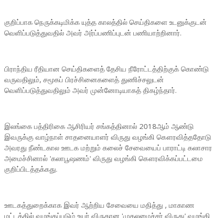
குறிப்பாக நெருக்கடிமிக்க யுத்த காலத்தில் செய்திகளை உடனுக்குடன்
வெளிப்படுத்துவதில் அவர் அர்ப்பணிப்புடன் பணியாற்றினார்.
பிராந்திய ரீதியான செய்திகளைத் தேசிய நீரோட்டத்திற்குக் கொண்டு
வருவதிலும், சமூகப் பிரச்சினைகளைத் துணிச்சலுடன்
வெளிப்படுத்துவதிலும் அவர் முன்னோடியாகத் திகழ்ந்தார்.
இலங்கை பத்திரிகை ஆசிரியர் சங்கத்தினால் 2018ஆம் ஆண்டு
இவருக்கு வாழ்நாள் சாதனையாளர் விருது வழங்கி கௌரவித்ததோடு
அவரது நீண்டகால ஊடக மற்றும் கலைச் சேவையைப் பாராட்டி கலாசார
அமைச்சினால் 'கலாபூஷணம்' விருது வழங்கி கௌரவிக்கப்பட்டமை
குறிப்பிடத்தக்கது.
ஊடகத்துறைக்காக இவர் ஆற்றிய சேவையை மதித்து , மாகாண
மட்டத்தில் வழங்கப்படும் உயர் விருதான 'முதலமைச்சர் விருது' வழங்கி