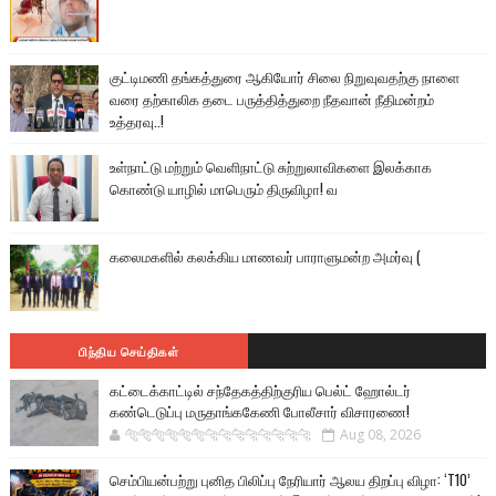
குட்டிமணி தங்கத்துரை ஆகியோர் சிலை நிறுவுவதற்கு நாளை
வரை தற்காலிக தடை பருத்தித்துறை நீதவான் நீதிமன்றம்
உத்தரவு..!
உள்நாட்டு மற்றும் வெளிநாட்டு சுற்றுலாவிகளை இலக்காக
கொண்டு யாழில் மாபெரும் திருவிழா! வ
கலைமகளில் கலக்கிய மாணவர் பாராளுமன்ற அமர்வு (
பிந்திய செய்திகள்
கட்டைக்காட்டில் சந்தேகத்திற்குரிய பெல்ட் ஹோல்டர்
கண்டெடுப்பு மருதாங்ககேணி போலீசார் விசாரணை!
🐅🐅🐅🐅🐅🐅🐆🐆🐆🐆🐆🐆🐆🐆
Aug 08, 2026
செம்பியன்பற்று புனித பிலிப்பு நேரியார் ஆலய திறப்பு விழா: ‘T10’