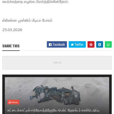
சுவர்க்கத்தை வழங்க பிரார்த்திக்கின்றோம்.
ஸ்ரீலங்கா முஸ்லிம் மீடியா போரம்
25.03.2026
Facebook
Twitter
SHARE THIS
இலங்கை
கட்டைக்காட்டில் சந்தேகத்திற்குரிய பெல்ட் ஹோல்டர் கண்டெடுப்பு