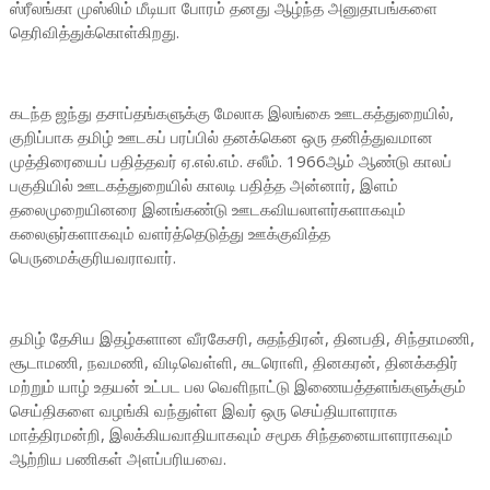
ஸ்ரீலங்கா முஸ்லிம் மீடியா போரம் தனது ஆழ்ந்த அனுதாபங்களை
தெரிவித்துக்கொள்கிறது.
கடந்த ஜந்து தசாப்தங்களுக்கு மேலாக இலங்கை ஊடகத்துறையில்,
குறிப்பாக தமிழ் ஊடகப் பரப்பில் தனக்கென ஒரு தனித்துவமான
முத்திரையைப் பதித்தவர் ஏ.எல்.எம். சலீம். 1966ஆம் ஆண்டு காலப்
பகுதியில் ஊடகத்துறையில் காலடி பதித்த அன்னார், இளம்
தலைமுறையினரை இனங்கண்டு ஊடகவியலாளர்களாகவும்
கலைஞர்களாகவும் வளர்த்தெடுத்து ஊக்குவித்த
பெருமைக்குரியவராவார்.
தமிழ் தேசிய இதழ்களான வீரகேசரி, சுதந்திரன், தினபதி, சிந்தாமணி,
சூடாமணி, நவமணி, விடிவெள்ளி, சுடரொளி, தினகரன், தினக்கதிர்
மற்றும் யாழ் உதயன் உட்பட பல வெளிநாட்டு இணையத்தளங்களுக்கும்
செய்திகளை வழங்கி வந்துள்ள இவர் ஒரு செய்தியாளராக
மாத்திரமன்றி, இலக்கியவாதியாகவும் சமூக சிந்தனையாளராகவும்
ஆற்றிய பணிகள் அளப்பரியவை.