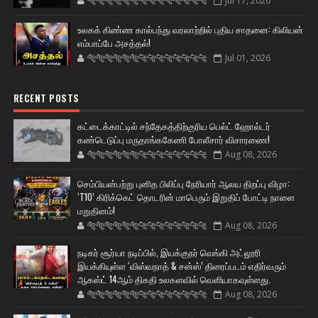
🐅🐅🐅🐅🐅🐅🐆🐆🐆🐆🐆🐆🐆🐆
Jul 17, 2026
உலகக் கிண்ண கால்பந்து வரலாற்றில் புதிய சாதனை: கிலியன்
எம்பாப்பே அசத்தல்!
🐅🐅🐅🐅🐅🐅🐆🐆🐆🐆🐆🐆🐆🐆
Jul 01, 2026
RECENT POSTS
கட்டைக்காட்டில் சந்தேகத்திற்குரிய பெல்ட் ஹோல்டர்
கண்டெடுப்பு மருதாங்ககேணி போலீசார் விசாரணை!
🐅🐅🐅🐅🐅🐅🐆🐆🐆🐆🐆🐆🐆🐆
Aug 08, 2026
செம்பியன்பற்று புனித பிலிப்பு நேரியார் ஆலய திறப்பு விழா:
‘T10’ கிரிக்கெட் தொடரின் மாபெரும் இறுதிப் போட்டி நாளை
மறுதினம்!
🐅🐅🐅🐅🐅🐅🐆🐆🐆🐆🐆🐆🐆🐆
Aug 08, 2026
நடிகர் சூர்யா நடிப்பில், இயக்குநர் வெங்கி அட்லூரி
இயக்கியுள்ள ‘விஸ்வநாத் & சன்ஸ்’ திரைப்படம் எதிர்வரும்
ஆகஸ்ட் 14ஆம் திகதி உலகளவில் வெளியாகவுள்ளது.
🐅🐅🐅🐅🐅🐅🐆🐆🐆🐆🐆🐆🐆🐆
Aug 08, 2026