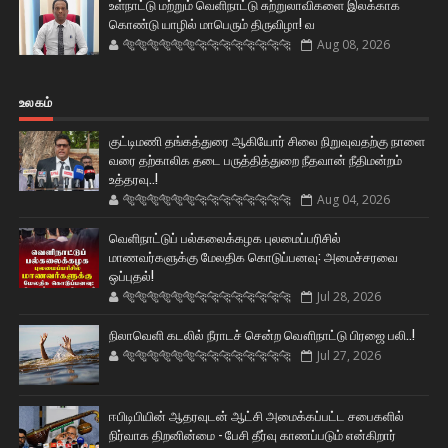
உள்நாட்டு மற்றும் வெளிநாட்டு சுற்றுலாவிகளை இலக்காக
கொண்டு யாழில் மாபெரும் திருவிழா! வ
🐅🐅🐅🐅🐅🐅🐆🐆🐆🐆🐆🐆🐆🐆
Aug 08, 2026
உலகம்
குட்டிமணி தங்கத்துரை ஆகியோர் சிலை நிறுவுவதற்கு நாளை
வரை தற்காலிக தடை பருத்தித்துறை நீதவான் நீதிமன்றம்
உத்தரவு..!
🐅🐅🐅🐅🐅🐅🐆🐆🐆🐆🐆🐆🐆🐆
Aug 04, 2026
வெளிநாட்டுப் பல்கலைக்கழக புலமைப்பரிசில்
மாணவர்களுக்கு மேலதிக கொடுப்பனவு: அமைச்சரவை
ஒப்புதல்!
🐅🐅🐅🐅🐅🐅🐆🐆🐆🐆🐆🐆🐆🐆
Jul 28, 2026
நிலாவெளி கடலில் நீராடச் சென்ற வௌிநாட்டு பிரஜை பலி..!
🐅🐅🐅🐅🐅🐅🐆🐆🐆🐆🐆🐆🐆🐆
Jul 27, 2026
ஈபிடிபியின் ஆதரவுடன் ஆட்சி அமைக்கப்பட்ட சபைகளில்
நிர்வாக திறனின்மை - பேசி தீர்வு காணப்படும் என்கிறார்