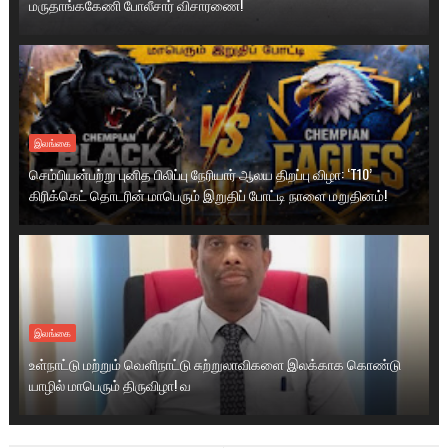
மருதாங்ககேணி போலீசார் விசாரணை!
இலங்கை
செம்பியன்பற்று புனித பிலிப்பு நேரியார் ஆலய திறப்பு விழா: ‘T10’
கிரிக்கெட் தொடரின் மாபெரும் இறுதிப் போட்டி நாளை மறுதினம்!
இலங்கை
உள்நாட்டு மற்றும் வெளிநாட்டு சுற்றுலாவிகளை இலக்காக கொண்டு
யாழில் மாபெரும் திருவிழா! வ