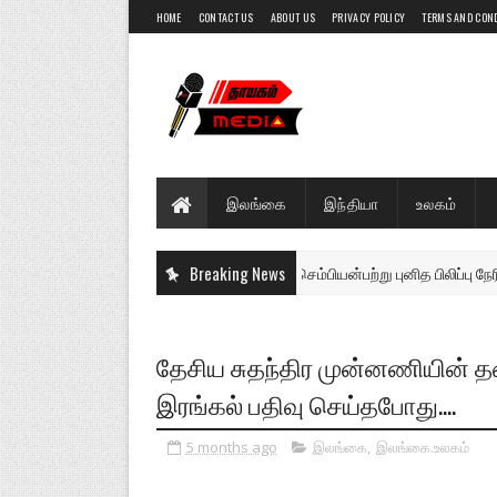
HOME
CONTACT US
ABOUT US
PRIVACY POLICY
TERMS AND CON
இலங்கை
இந்தியா
உலகம்
Breaking News
செம்பியன்பற்று புனித பிலிப்பு நேரியார
இலங்கை
தேசிய சுதந்திர முன்னணியின் த
இரங்கல் பதிவு செய்தபோது....
5 months ago
இலங்கை
,
இலங்கை.உலகம்