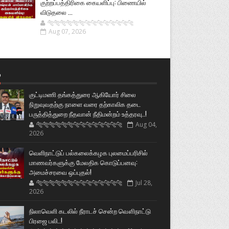
குற்றப்பத்திரிகை கையளிப்பு: பிணையில்
விடுதலை ...
🐅🐅🐅🐅🐅🐅🐆🐆🐆🐆🐆🐆🐆🐆
Aug 07, 2026
்
குட்டிமணி தங்கத்துரை ஆகியோர் சிலை
நிறுவுவதற்கு நாளை வரை தற்காலிக தடை
பருத்தித்துறை நீதவான் நீதிமன்றம் உத்தரவு..!
🐅🐅🐅🐅🐅🐅🐆🐆🐆🐆🐆🐆🐆🐆
Aug 04,
2026
வெளிநாட்டுப் பல்கலைக்கழக புலமைப்பரிசில்
மாணவர்களுக்கு மேலதிக கொடுப்பனவு:
அமைச்சரவை ஒப்புதல்!
🐅🐅🐅🐅🐅🐅🐆🐆🐆🐆🐆🐆🐆🐆
Jul 28,
2026
நிலாவெளி கடலில் நீராடச் சென்ற வௌிநாட்டு
பிரஜை பலி..!