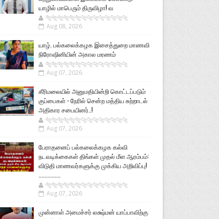
யாழில் மாபெரும் திருவிழா! வ
🐅🐅🐅🐅🐅🐅🐆🐆🐆🐆🐆🐆🐆🐆
Aug 08, 2026
யாழ். பல்கலைக்கழக இசைத்துறை மாணவி
நிரோஷினியின் அகால மரணம்
🐅🐅🐅🐅🐅🐅🐆🐆🐆🐆🐆🐆🐆🐆
Aug 07, 2026
கீரிமலையில் அனுமதியின்றி கொட்டப்படும்
குப்பைகள் - நேரில் சென்ற மத்திய சுற்றாடல்
அதிகார சபையினர்..!
🐅🐅🐅🐅🐅🐅🐆🐆🐆🐆🐆🐆🐆🐆
Aug 07, 2026
பேராதனைப் பல்கலைக்கழக கல்வி
நடவடிக்கைகள் திங்கள் முதல் மீள ஆரம்பம்:
விடுதி மாணவர்களுக்கு முக்கிய அறிவிப்பு!
...............
🐅🐅🐅🐅🐅🐅🐆🐆🐆🐆🐆🐆🐆🐆
Aug 07, 2026
முன்னாள் அமைச்சர் லக்ஷ்மன் யாப்பாவிற்கு