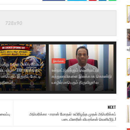
உத
இலங்கை
ற்று புனித பிலிப்பு நேரியார்
பு விழா: ‘T10’ கிரிக்கெட்
உள்நாட்டு மற்றும் வெளிநாட்டு
மாபெரும் இறுதிப் போட்டி
சுற்றுலாவிகளை இலக்காக கொண்டு
ுதினம்!
யாழில் மாபெரும் திருவிழா! வ
NEXT
வைப்பு
அமெரிக்கா - ஈரான் மோதல்: உயிரிழந்த முதல் அமெரிக்கப்
படையினரின் விபரங்கள் வெளியீடு..!