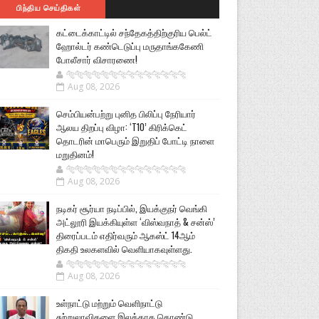
பிந்திய செய்திகள்
கட்டைக்காட்டில் சந்தேகத்திற்குரிய பெல்ட்
ஹோல்டர் கண்டெடுப்பு மருதாங்ககேணி
போலீசார் விசாரணை!
🐅🐅🐅🐅🐅🐅🐆🐆🐆🐆🐆🐆🐆🐆
Aug 08, 2026
செம்பியன்பற்று புனித பிலிப்பு நேரியார்
ஆலய திறப்பு விழா: ‘T10’ கிரிக்கெட்
தொடரின் மாபெரும் இறுதிப் போட்டி நாளை
மறுதினம்!
🐅🐅🐅🐅🐅🐅🐆🐆🐆🐆🐆🐆🐆🐆
Aug 08, 2026
நடிகர் சூர்யா நடிப்பில், இயக்குநர் வெங்கி
அட்லூரி இயக்கியுள்ள ‘விஸ்வநாத் & சன்ஸ்’
திரைப்படம் எதிர்வரும் ஆகஸ்ட் 14ஆம்
திகதி உலகளவில் வெளியாகவுள்ளது.
🐅🐅🐅🐅🐅🐅🐆🐆🐆🐆🐆🐆🐆🐆
Aug 08, 2026
உள்நாட்டு மற்றும் வெளிநாட்டு
சுற்றுலாவிகளை இலக்காக கொண்டு