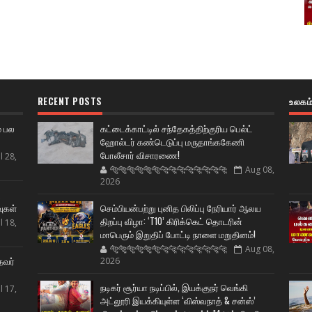
RECENT POSTS
உலகம
் பல
கட்டைக்காட்டில் சந்தேகத்திற்குரிய பெல்ட்
ஹோல்டர் கண்டெடுப்பு மருதாங்ககேணி
போலீசார் விசாரணை!
l 28,
🐅🐅🐅🐅🐅🐅🐆🐆🐆🐆🐆🐆🐆🐆
Aug 08,
2026
ட
வுகள்
செம்பியன்பற்று புனித பிலிப்பு நேரியார் ஆலய
திறப்பு விழா: ‘T10’ கிரிக்கெட் தொடரின்
l 18,
மாபெரும் இறுதிப் போட்டி நாளை மறுதினம்!
🐅🐅🐅🐅🐅🐅🐆🐆🐆🐆🐆🐆🐆🐆
Aug 08,
தவர்
2026
நடிகர் சூர்யா நடிப்பில், இயக்குநர் வெங்கி
l 17,
அட்லூரி இயக்கியுள்ள ‘விஸ்வநாத் & சன்ஸ்’