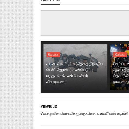
இலங்கை
இலங்கை
கட்டைக்காட்டில் சந்தேகத்திற்குரிய
செம்பியன்ப
பெல்ட் ஹோல்டர் கண்டெடுப்பு
ஆலய திறப்
மருதாங்ககேணி போலீசார்
தொடரின் 
விசாரணை!
நாளை மற
PREVIOUS
பொத்துவில் விவசாயிகளுக்கு விவசாய உள்ளீடுகள் வழங்கி 