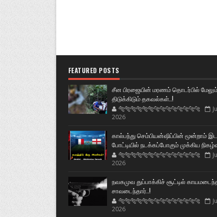
FEATURED POSTS
சீன பிரஜையின் மரணம் தொடர்பில் மேலும
திடுக்கிடும் தகவல்கள்..!
🐅🐅🐅🐅🐅🐅🐆🐆🐆🐆🐆🐆🐆🐆
Ju
2026
கால்பந்து செம்பியன்ஷிப்பின் மூன்றாம் இ
போட்டியில் நடக்கப்போகும் முக்கிய நிகழ்
🐅🐅🐅🐅🐅🐅🐆🐆🐆🐆🐆🐆🐆🐆
Ju
2026
நவகமுவ துப்பாக்கிச் சூட்டில் காயமடைந்
சாவடைந்தார்..!
🐅🐅🐅🐅🐅🐅🐆🐆🐆🐆🐆🐆🐆🐆
Ju
2026