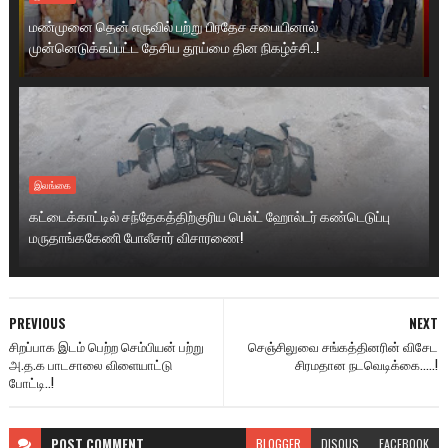
மண்முனை தென் எருவில் பற்று பிரதேச சபையினால்
முன்னெடுக்கப்பட்ட தேசிய தூய்மை தின நிகழ்ச்சி..!
இலங்கை
கட்டைக்காட்டில் சந்தேகத்திற்குரிய பெல்ட் ஹோல்டர் கண்டெடுப்பு
மருதாங்ககேணி போலீசார் விசாரணை!
PREVIOUS
NEXT
சிறப்பாக இடம் பெற்ற செம்பியன் பற்று
செஞ்சிலுவை சங்கத்தினரின் விசேட
அ.த.க பாடசாலை விளையாட்டு
சிரமதான நடவெடிக்கை.....!
போட்டி..!
POST
COMMENT
BLOGGER
DISQUS
FACEBOOK