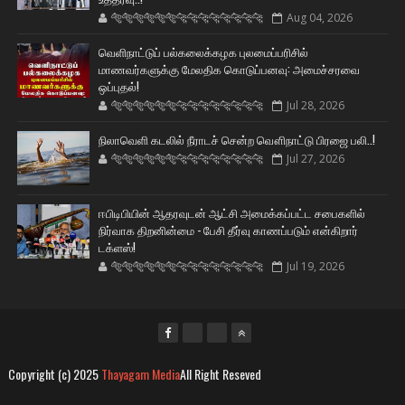
🐅🐅🐅🐅🐅🐅🐆🐆🐆🐆🐆🐆🐆🐆
Aug 04, 2026
வெளிநாட்டுப் பல்கலைக்கழக புலமைப்பரிசில்
மாணவர்களுக்கு மேலதிக கொடுப்பனவு: அமைச்சரவை
ஒப்புதல்!
🐅🐅🐅🐅🐅🐅🐆🐆🐆🐆🐆🐆🐆🐆
Jul 28, 2026
நிலாவெளி கடலில் நீராடச் சென்ற வௌிநாட்டு பிரஜை பலி..!
🐅🐅🐅🐅🐅🐅🐆🐆🐆🐆🐆🐆🐆🐆
Jul 27, 2026
ஈபிடிபியின் ஆதரவுடன் ஆட்சி அமைக்கப்பட்ட சபைகளில்
நிர்வாக திறனின்மை - பேசி தீர்வு காணப்படும் என்கிறார்
டக்ளஸ்!
🐅🐅🐅🐅🐅🐅🐆🐆🐆🐆🐆🐆🐆🐆
Jul 19, 2026
Copyright (c) 2025
Thayagam Media
All Right Reseved