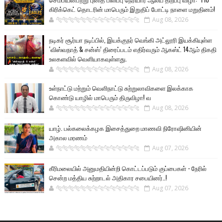
கிரிக்கெட் தொடரின் மாபெரும் இறுதிப் போட்டி நாளை மறுதினம்!
🐅🐅🐅🐅🐅🐅🐆🐆🐆🐆🐆🐆🐆🐆
Aug 08, 2026
நடிகர் சூர்யா நடிப்பில், இயக்குநர் வெங்கி அட்லூரி இயக்கியுள்ள
‘விஸ்வநாத் & சன்ஸ்’ திரைப்படம் எதிர்வரும் ஆகஸ்ட் 14ஆம் திகதி
உலகளவில் வெளியாகவுள்ளது.
🐅🐅🐅🐅🐅🐅🐆🐆🐆🐆🐆🐆🐆🐆
Aug 08, 2026
உள்நாட்டு மற்றும் வெளிநாட்டு சுற்றுலாவிகளை இலக்காக
கொண்டு யாழில் மாபெரும் திருவிழா! வ
🐅🐅🐅🐅🐅🐅🐆🐆🐆🐆🐆🐆🐆🐆
Aug 08, 2026
யாழ். பல்கலைக்கழக இசைத்துறை மாணவி நிரோஷினியின்
அகால மரணம்
🐅🐅🐅🐅🐅🐅🐆🐆🐆🐆🐆🐆🐆🐆
Aug 07, 2026
கீரிமலையில் அனுமதியின்றி கொட்டப்படும் குப்பைகள் - நேரில்
சென்ற மத்திய சுற்றாடல் அதிகார சபையினர்..!
🐅🐅🐅🐅🐅🐅🐆🐆🐆🐆🐆🐆🐆🐆
Aug 07, 2026