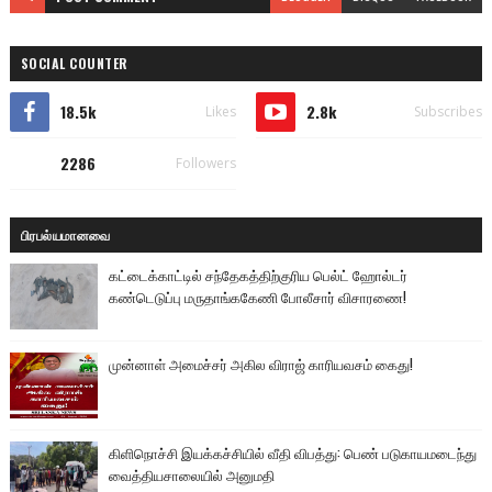
SOCIAL COUNTER
18.5k
2.8k
Likes
Subscribes
2286
Followers
பிரபல்யமானவை
கட்டைக்காட்டில் சந்தேகத்திற்குரிய பெல்ட் ஹோல்டர்
கண்டெடுப்பு மருதாங்ககேணி போலீசார் விசாரணை!
முன்னாள் அமைச்சர் அகில விராஜ் காரியவசம் கைது!
கிளிநொச்சி இயக்கச்சியில் வீதி விபத்து: பெண் படுகாயமடைந்து
வைத்தியசாலையில் அனுமதி