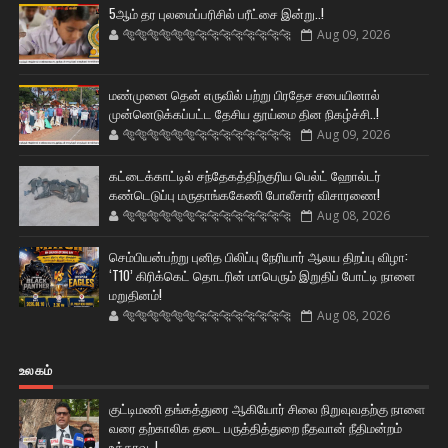
5ஆம் தர புலமைப்பரிசில் பரீட்சை இன்று..!
🐅🐅🐅🐅🐅🐅🐆🐆🐆🐆🐆🐆🐆🐆
Aug 09, 2026
மண்முனை தென் எருவில் பற்று பிரதேச சபையினால்
முன்னெடுக்கப்பட்ட தேசிய தூய்மை தின நிகழ்ச்சி..!
🐅🐅🐅🐅🐅🐅🐆🐆🐆🐆🐆🐆🐆🐆
Aug 09, 2026
கட்டைக்காட்டில் சந்தேகத்திற்குரிய பெல்ட் ஹோல்டர்
கண்டெடுப்பு மருதாங்ககேணி போலீசார் விசாரணை!
🐅🐅🐅🐅🐅🐅🐆🐆🐆🐆🐆🐆🐆🐆
Aug 08, 2026
செம்பியன்பற்று புனித பிலிப்பு நேரியார் ஆலய திறப்பு விழா:
‘T10’ கிரிக்கெட் தொடரின் மாபெரும் இறுதிப் போட்டி நாளை
மறுதினம்!
🐅🐅🐅🐅🐅🐅🐆🐆🐆🐆🐆🐆🐆🐆
Aug 08, 2026
உலகம்
குட்டிமணி தங்கத்துரை ஆகியோர் சிலை நிறுவுவதற்கு நாளை
வரை தற்காலிக தடை பருத்தித்துறை நீதவான் நீதிமன்றம்
உத்தரவு..!