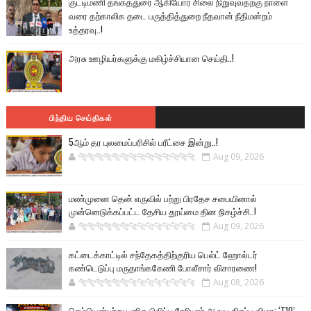
குட்டிமணி தங்கத்துரை ஆகியோர் சிலை நிறுவுவதற்கு நாளை
வரை தற்காலிக தடை பருத்தித்துறை நீதவான் நீதிமன்றம்
உத்தரவு..!
அரசு ஊழியர்களுக்கு மகிழ்ச்சியான செய்தி..!
பிந்திய செய்திகள்
5ஆம் தர புலமைப்பரிசில் பரீட்சை இன்று..!
🐅🐅🐅🐅🐅🐅🐆🐆🐆🐆🐆🐆🐆🐆
Aug 09, 2026
மண்முனை தென் எருவில் பற்று பிரதேச சபையினால்
முன்னெடுக்கப்பட்ட தேசிய தூய்மை தின நிகழ்ச்சி..!
🐅🐅🐅🐅🐅🐅🐆🐆🐆🐆🐆🐆🐆🐆
Aug 09, 2026
கட்டைக்காட்டில் சந்தேகத்திற்குரிய பெல்ட் ஹோல்டர்
கண்டெடுப்பு மருதாங்ககேணி போலீசார் விசாரணை!
🐅🐅🐅🐅🐅🐅🐆🐆🐆🐆🐆🐆🐆🐆
Aug 08, 2026
செம்பியன்பற்று புனித பிலிப்பு நேரியார் ஆலய திறப்பு விழா: ‘T10’