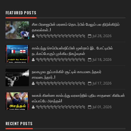
FEATURED POSTS
சீன பிரஜையின் மரணம் தொடர்பில் மேலும் பல திடுக்கிடும்
தகவல்கள்..!
🐅🐅🐅🐅🐅🐅🐆🐆🐆🐆🐆🐆🐆🐆
Jul 28, 2026
கால்பந்து செம்பியன்ஷிப்பின் மூன்றாம் இட போட்டியில்
நடக்கப்போகும் முக்கிய நிகழ்வுகள்
🐅🐅🐅🐅🐅🐅🐆🐆🐆🐆🐆🐆🐆🐆
Jul 18, 2026
நவகமுவ துப்பாக்கிச் சூட்டில் காயமடைந்தவர்
சாவடைந்தார்..!
🐅🐅🐅🐅🐅🐅🐆🐆🐆🐆🐆🐆🐆🐆
Jul 17, 2026
உலகக் கிண்ண கால்பந்து வரலாற்றில் புதிய சாதனை: கிலியன்
எம்பாப்பே அசத்தல்!
🐅🐅🐅🐅🐅🐅🐆🐆🐆🐆🐆🐆🐆🐆
Jul 01, 2026
RECENT POSTS