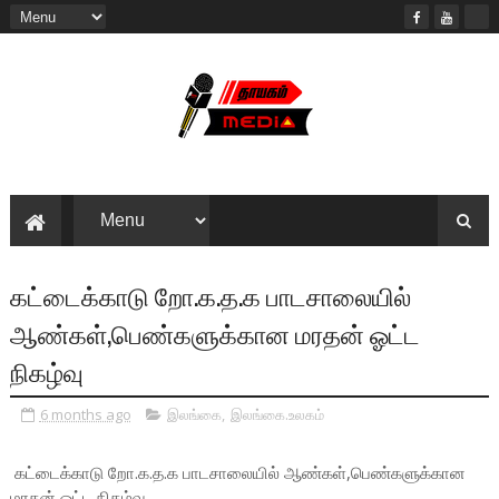
கட்டைக்காடு றோ.க.த.க பாடசாலையில்
ஆண்கள்,பெண்களுக்கான மரதன் ஓட்ட
நிகழ்வு
6 months ago
இலங்கை
,
இலங்கை.உலகம்
கட்டைக்காடு றோ.க.த.க பாடசாலையில் ஆண்கள்,பெண்களுக்கான
மரதன் ஓட்ட நிகழ்வு