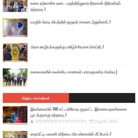
வரை தற்காலிக தடை பருத்தித்துறை நீதவான் நீதிமன்றம்
உத்தரவு..!
யாழில் வெடி விபத்தில் ஒருவர் சாவடைந்துள்ளார்..!
அரசு ஊழியர்களுக்கு மகிழ்ச்சியான செய்தி..!
கலைமகளில் கலக்கிய மாணவர் பாராளுமன்ற அமர்வு (
பிந்திய செய்திகள்
இலங்கையில் 146 சட்டவிரோத சூதாட்ட இணையதளங்களை
முடக்குமாறு உத்தரவு..!
🐅🐅🐅🐅🐅🐅🐆🐆🐆🐆🐆🐆🐆🐆
Aug 06, 2026
தையிட்டி பவானி வீதியை மிக விரைவில் மீட்போம்..!