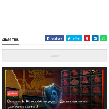
Facebook
Twitter
SHARE THIS
இலங்கை
இலங்கையில் 146 சட்டவிரோத சூதாட்ட இணையதளங்களை
முடக்குமாறு உத்தரவு..!