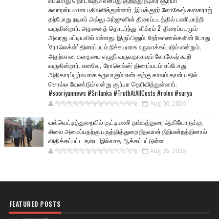
எப்போது தொடங்கும் என்பது குறித்து நடிகர் சூர்யா
சுவாரஸ்யமான பதிலளித்துள்ளார். இயக்குநர் லோகேஷ் கனகராஜ்
தற்போது நடிகர் அல்லு அர்ஜுனின் திரைப்படத்தில் பணியாற்றி
வருகின்றார். அதனைத் தொடர்ந்து 'விக்ரம் 2' திரைப்படமும்
அவரது பட்டியலில் உள்ளது. இருப்பினும், நேர்காணல்களின் போது
'ரோலெக்ஸ்' திரைப்படம் நிச்சயமாக உருவாக்கப்படும் என்றும்,
அதற்கான கதையை எழுதி வருவதாகவும் லோகேஷ் கூறி
வருகின்றார். எனவே, 'ரோலெக்ஸ்' திரைப்படம் எப்போது
அதிகாரப்பூர்வமாக உருவாகும் என்பதற்கு காலம் தான் பதில்
சொல்ல வேண்டும் என்று சூர்யா தெரிவித்துள்ளார்.
#sooriyannews #Srilanka #TruthAtAllCosts #rolex #surya
🐅🐅🐅🐅🐅🐅🐆🐆🐆🐆🐆🐆🐆🐆
Aug 06, 2026
வல்வெட்டித்துறையில் குட்டிமணி தங்கத்துரை ஆகியோருக்கு
சிலை அமைப்பதற்கு பருத்தித்துறை நீதவான் நீதிமன்றத்தினால்
விதிக்கப்பட்ட தடை இல்லாத ஆக்கப்பட்டுள்ள
🐅🐅🐅🐅🐅🐅🐆🐆🐆🐆🐆🐆🐆🐆
Aug 05, 2026
FEATURED POSTS