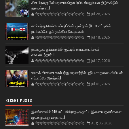
சீன பிரஜையின் மரணம் தொடர்பில் மேலும் பல திடுக்கிடும்
தகவல்கள்..!
🐅🐅🐅🐅🐅🐅🐆🐆🐆🐆🐆🐆🐆🐆
Jul 28, 2026
கால்பந்து செம்பியன்ஷிப்பின் மூன்றாம் இட போட்டியில்
நடக்கப்போகும் முக்கிய நிகழ்வுகள்
🐅🐅🐅🐅🐅🐅🐆🐆🐆🐆🐆🐆🐆🐆
Jul 18, 2026
நவகமுவ துப்பாக்கிச் சூட்டில் காயமடைந்தவர்
சாவடைந்தார்..!
🐅🐅🐅🐅🐅🐅🐆🐆🐆🐆🐆🐆🐆🐆
Jul 17, 2026
உலகக் கிண்ண கால்பந்து வரலாற்றில் புதிய சாதனை: கிலியன்
எம்பாப்பே அசத்தல்!
🐅🐅🐅🐅🐅🐅🐆🐆🐆🐆🐆🐆🐆🐆
Jul 01, 2026
RECENT POSTS
இலங்கையில் 146 சட்டவிரோத சூதாட்ட இணையதளங்களை
முடக்குமாறு உத்தரவு..!
🐅🐅🐅🐅🐅🐅🐆🐆🐆🐆🐆🐆🐆🐆
Aug 06, 2026