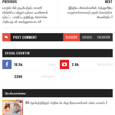
PREVIOUS
NEXT
யாழில் மீள் குடியேற்றம், காணி
இந்திய மீனவர்களின் அத்துமீறிய
விடுவிப்பு மற்றும் டித்வா புயலினால்
வருகைக்காகவும் குரல் கொடுக்க
ஏற்பட்ட பாதிப்பு குறித்து அரசாங்க
வேண்டும்..!
அதிபருடன் கலந்துரையாடல்!
POST
COMMENT
BLOGGER
DISQUS
FACEBOOK
SOCIAL COUNTER
18.5k
2.8k
Likes
Subscribes
2286
Followers
பிரபல்யமானவை
84 ஆயிரத்திற்கும் அதிக டெங்கு நோயாளர்கள் அடையாளம்..!