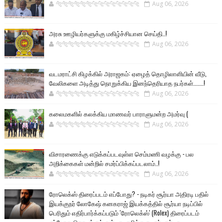
🐅🐅🐅🐅🐅🐅🐆🐆🐆🐆🐆🐆🐆🐆
Aug 06, 2026
அரசு ஊழியர்களுக்கு மகிழ்ச்சியான செய்தி..!
🐅🐅🐅🐅🐅🐅🐆🐆🐆🐆🐆🐆🐆🐆
Aug 06, 2026
வடமராட்சி கிழக்கில் அராஜகம்: ஏழைத் தொழிலாளியின் வீடு,
வேலிகளை அடித்து நொறுக்கிய இனந்தெரியாத நபர்கள்.......!
🐅🐅🐅🐅🐅🐅🐆🐆🐆🐆🐆🐆🐆🐆
Aug 06, 2026
கலைமகளில் கலக்கிய மாணவர் பாராளுமன்ற அமர்வு (
🐅🐅🐅🐅🐅🐅🐆🐆🐆🐆🐆🐆🐆🐆
Aug 06, 2026
விசாரணைக்கு எடுக்கப்படவுள்ள செம்மணி வழக்கு - பல
அறிக்கைகள் மன்றில் சமர்ப்பிக்கப்படலாம்..!
🐅🐅🐅🐅🐅🐅🐆🐆🐆🐆🐆🐆🐆🐆
Aug 06, 2026
ரோலெக்ஸ் திரைப்படம் எப்போது? - நடிகர் சூர்யா அதிரடி பதில்
இயக்குநர் லோகேஷ் கனகராஜ் இயக்கத்தில் சூர்யா நடிப்பில்
பெரிதும் எதிர்பார்க்கப்படும் 'ரோலெக்ஸ்' (Rolex) திரைப்படம்