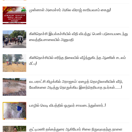
முன்னாள் அமைச்சர் அகில விராஜ் காரியவசம் கைது!
கிளிநொச்சி இயக்கச்சியில் வீதி விபத்து: பெண் படுகாயமடைந்து
வைத்தியசாலையில் அனுமதி
கிளிநொச்சியில் எரிந்த நிலையில் வீழ்ந்துகிடந்த ஆணின் சடலம்
மீட்பு!
வடமராட்சி கிழக்கில் அராஜகம்: ஏழைத் தொழிலாளியின் வீடு,
வேலிகளை அடித்து நொறுக்கிய இனந்தெரியாத நபர்கள்.......!
யாழில் வெடி விபத்தில் ஒருவர் சாவடைந்துள்ளார்..!
குட்டிமணி தங்கத்துரை ஆகியோர் சிலை நிறுவுவதற்கு நாளை