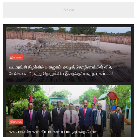
இலங்கை
வடமராட்சி கிழக்கில் அராஜகம்: ஏழைத் தொழிலாளியின் வீடு,
வேலிகளை அடித்து நொறுக்கிய இனந்தெரியாத நபர்கள்.......!
இலங்கை
கலைமகளில் கலக்கிய மாணவர் பாராளுமன்ற அமர்வு (