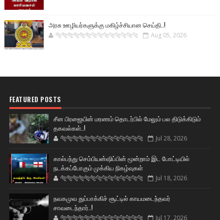
அரசு ஊழியர்களுக்கு மகிழ்ச்சியான செய்தி..!
🐅🐅🐅🐅🐅🐅🐆🐆🐆🐆🐆🐆🐆🐆
Aug 05, 2026
FEATURED POSTS
சீன பிரஜையின் மரணம் தொடர்பில் மேலும் பல திடுக்கிடும்
தகவல்கள்..!
🐅🐅🐅🐅🐅🐅🐆🐆🐆🐆🐆🐆🐆🐆
Jul 28, 2026
கால்பந்து செம்பியன்ஷிப்பின் மூன்றாம் இட போட்டியில்
நடக்கப்போகும் முக்கிய நிகழ்வுகள்
🐅🐅🐅🐅🐅🐅🐆🐆🐆🐆🐆🐆🐆🐆
Jul 18, 2026
நவகமுவ துப்பாக்கிச் சூட்டில் காயமடைந்தவர்
சாவடைந்தார்..!
🐅🐅🐅🐅🐅🐅🐆🐆🐆🐆🐆🐆🐆🐆
Jul 17, 2026