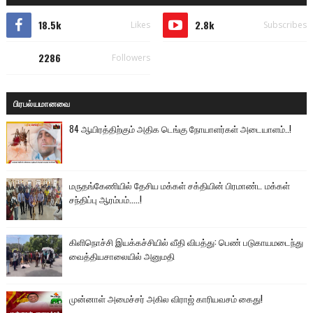
18.5k
2.8k
Likes
Subscribes
2286
Followers
பிரபல்யமானவை
84 ஆயிரத்திற்கும் அதிக டெங்கு நோயாளர்கள் அடையாளம்..!
மருதங்கேணியில் தேசிய மக்கள் சக்தியின் பிரமாண்ட மக்கள்
சந்திப்பு ஆரம்பம்.....!
கிளிநொச்சி இயக்கச்சியில் வீதி விபத்து: பெண் படுகாயமடைந்து
வைத்தியசாலையில் அனுமதி
முன்னாள் அமைச்சர் அகில விராஜ் காரியவசம் கைது!