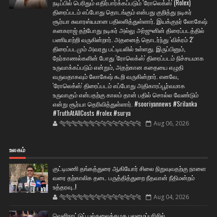
நடிப்பில் பெரிதும் எதிர்பார்க்கப்படும் 'ரோலெக்ஸ்' (Rolex)
திரைப்படம் எப்போது தொடங்கும் என்பது குறித்து நடிகர்
சூர்யா சுவாரஸ்யமான பதிலளித்துள்ளார். இயக்குநர் லோகேஷ்
கனகராஜ் தற்போது நடிகர் அல்லு அர்ஜுனின் திரைப்படத்தில்
பணியாற்றி வருகின்றார். அதனைத் தொடர்ந்து 'விக்ரம் 2'
திரைப்படமும் அவரது பட்டியலில் உள்ளது. இருப்பினும்,
நேர்காணல்களின் போது 'ரோலெக்ஸ்' திரைப்படம் நிச்சயமாக
உருவாக்கப்படும் என்றும், அதற்கான கதையை எழுதி
வருவதாகவும் லோகேஷ் கூறி வருகின்றார். எனவே,
'ரோலெக்ஸ்' திரைப்படம் எப்போது அதிகாரப்பூர்வமாக
உருவாகும் என்பதற்கு காலம் தான் பதில் சொல்ல வேண்டும்
என்று சூர்யா தெரிவித்துள்ளார். #sooriyannews #Srilanka
#TruthAtAllCosts #rolex #surya
🐅🐅🐅🐅🐅🐅🐆🐆🐆🐆🐆🐆🐆🐆
Aug 06, 2026
உலகம்
குட்டிமணி தங்கத்துரை ஆகியோர் சிலை நிறுவுவதற்கு நாளை
வரை தற்காலிக தடை பருத்தித்துறை நீதவான் நீதிமன்றம்
உத்தரவு..!
🐅🐅🐅🐅🐅🐅🐆🐆🐆🐆🐆🐆🐆🐆
Aug 04, 2026
வெளிநாட்டுப் பல்கலைக்கழக புலமைப்பரிசில்