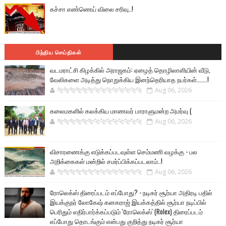
கச்சா எண்ணெய் விலை சரிவு..!
பிந்திய செய்திகள்
வடமராட்சி கிழக்கில் அராஜகம்: ஏழைத் தொழிலாளியின் வீடு,
வேலிகளை அடித்து நொறுக்கிய இனந்தெரியாத நபர்கள்.......!
🐅🐅🐅🐅🐅🐅🐆🐆🐆🐆🐆🐆🐆🐆
Aug 06, 2026
கலைமகளில் கலக்கிய மாணவர் பாராளுமன்ற அமர்வு (
🐅🐅🐅🐅🐅🐅🐆🐆🐆🐆🐆🐆🐆🐆
Aug 06, 2026
விசாரணைக்கு எடுக்கப்படவுள்ள செம்மணி வழக்கு - பல
அறிக்கைகள் மன்றில் சமர்ப்பிக்கப்படலாம்..!
🐅🐅🐅🐅🐅🐅🐆🐆🐆🐆🐆🐆🐆🐆
Aug 06, 2026
ரோலெக்ஸ் திரைப்படம் எப்போது? - நடிகர் சூர்யா அதிரடி பதில்
இயக்குநர் லோகேஷ் கனகராஜ் இயக்கத்தில் சூர்யா நடிப்பில்
பெரிதும் எதிர்பார்க்கப்படும் 'ரோலெக்ஸ்' (Rolex) திரைப்படம்
எப்போது தொடங்கும் என்பது குறித்து நடிகர் சூர்யா