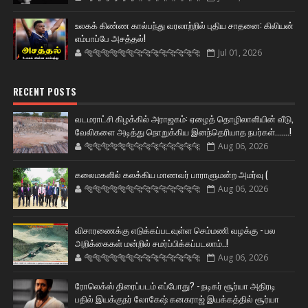
உலகக் கிண்ண கால்பந்து வரலாற்றில் புதிய சாதனை: கிலியன்
எம்பாப்பே அசத்தல்!
🐅🐅🐅🐅🐅🐅🐆🐆🐆🐆🐆🐆🐆🐆
Jul 01, 2026
RECENT POSTS
வடமராட்சி கிழக்கில் அராஜகம்: ஏழைத் தொழிலாளியின் வீடு,
வேலிகளை அடித்து நொறுக்கிய இனந்தெரியாத நபர்கள்.......!
🐅🐅🐅🐅🐅🐅🐆🐆🐆🐆🐆🐆🐆🐆
Aug 06, 2026
கலைமகளில் கலக்கிய மாணவர் பாராளுமன்ற அமர்வு (
🐅🐅🐅🐅🐅🐅🐆🐆🐆🐆🐆🐆🐆🐆
Aug 06, 2026
விசாரணைக்கு எடுக்கப்படவுள்ள செம்மணி வழக்கு - பல
அறிக்கைகள் மன்றில் சமர்ப்பிக்கப்படலாம்..!
🐅🐅🐅🐅🐅🐅🐆🐆🐆🐆🐆🐆🐆🐆
Aug 06, 2026
ரோலெக்ஸ் திரைப்படம் எப்போது? - நடிகர் சூர்யா அதிரடி
பதில் இயக்குநர் லோகேஷ் கனகராஜ் இயக்கத்தில் சூர்யா