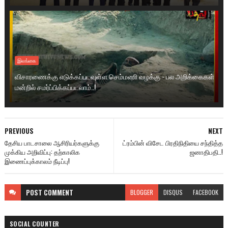
இலங்கை
விசாரணைக்கு எடுக்கப்படவுள்ள செம்மணி வழக்கு - பல அறிக்கைகள்
மன்றில் சமர்ப்பிக்கப்படலாம்..!
PREVIOUS
NEXT
தேசிய பாடசாலை ஆசிரியர்களுக்கு
ட்ரம்பின் விசேட பிரதிநிதியை சந்தித்த
முக்கிய அறிவிப்பு: தற்காலிக
ஜனாதிபதி..!
இணைப்புக்காலம் நீடிப்பு!
POST
COMMENT
BLOGGER
DISQUS
FACEBOOK
SOCIAL COUNTER