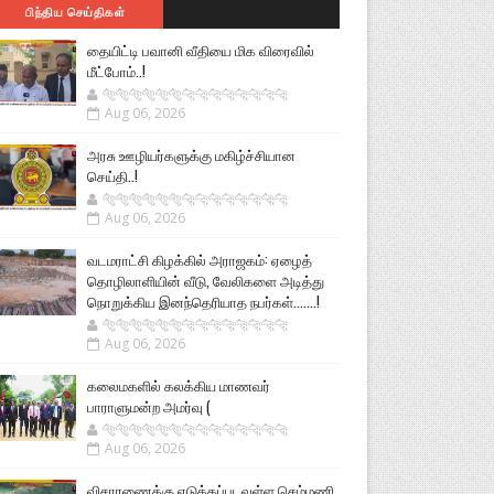
பிந்திய செய்திகள்
தையிட்டி பவானி வீதியை மிக விரைவில்
மீட்போம்..!
🐅🐅🐅🐅🐅🐅🐆🐆🐆🐆🐆🐆🐆🐆
Aug 06, 2026
அரசு ஊழியர்களுக்கு மகிழ்ச்சியான
செய்தி..!
🐅🐅🐅🐅🐅🐅🐆🐆🐆🐆🐆🐆🐆🐆
Aug 06, 2026
வடமராட்சி கிழக்கில் அராஜகம்: ஏழைத்
தொழிலாளியின் வீடு, வேலிகளை அடித்து
நொறுக்கிய இனந்தெரியாத நபர்கள்.......!
🐅🐅🐅🐅🐅🐅🐆🐆🐆🐆🐆🐆🐆🐆
Aug 06, 2026
கலைமகளில் கலக்கிய மாணவர்
பாராளுமன்ற அமர்வு (
🐅🐅🐅🐅🐅🐅🐆🐆🐆🐆🐆🐆🐆🐆
Aug 06, 2026
விசாரணைக்கு எடுக்கப்படவுள்ள செம்மணி