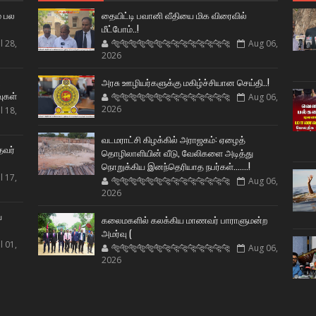
் பல
தையிட்டி பவானி வீதியை மிக விரைவில்
மீட்போம்..!
l 28,
🐅🐅🐅🐅🐅🐅🐆🐆🐆🐆🐆🐆🐆🐆
Aug 06,
2026
ட
அரசு ஊழியர்களுக்கு மகிழ்ச்சியான செய்தி..!
வுகள்
🐅🐅🐅🐅🐅🐅🐆🐆🐆🐆🐆🐆🐆🐆
Aug 06,
2026
l 18,
வடமராட்சி கிழக்கில் அராஜகம்: ஏழைத்
தவர்
தொழிலாளியின் வீடு, வேலிகளை அடித்து
நொறுக்கிய இனந்தெரியாத நபர்கள்.......!
l 17,
🐅🐅🐅🐅🐅🐅🐆🐆🐆🐆🐆🐆🐆🐆
Aug 06,
2026
ய
கலைமகளில் கலக்கிய மாணவர் பாராளுமன்ற
அமர்வு (
l 01,
🐅🐅🐅🐅🐅🐅🐆🐆🐆🐆🐆🐆🐆🐆
Aug 06,
2026