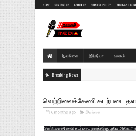
HOME
CONTACT US
ABOUT US
PRIVACY POLICY
TERMS AND CON
இலங்கை
இந்தியா
உலகம்
Breaking News
வெற்றிலைக்கேணி கடற்படை தளத்
6 months ago
இலங்கை
வெற்றிலைக்கேணி கடற்படை தளத்திற்கு புதிய அதிகாரி 