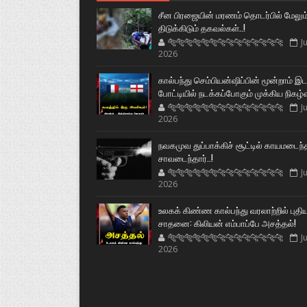
சீன பிரஜையின் மரணம் தொடர்பில் மேலும
திடுக்கிடும் தகவல்கள்..!
🐅🐅🐅🐅🐅🐅🐆🐆🐆🐆🐆🐆🐆🐆
Ju
2026
கால்பந்து செம்பியன்ஷிப்பின் மூன்றாம் இ
போட்டியில் நடக்கப்போகும் முக்கிய நிகழ்
🐅🐅🐅🐅🐅🐅🐆🐆🐆🐆🐆🐆🐆🐆
Ju
2026
நவகமுவ துப்பாக்கிச் சூட்டில் காயமடைந்
சாவடைந்தார்..!
🐅🐅🐅🐅🐅🐅🐆🐆🐆🐆🐆🐆🐆🐆
Ju
2026
உலகக் கிண்ண கால்பந்து வரலாற்றில் புதி
சாதனை: கிலியன் எம்பாப்பே அசத்தல்!
🐅🐅🐅🐅🐅🐅🐆🐆🐆🐆🐆🐆🐆🐆
Ju
2026