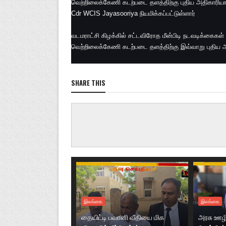
வெற்றிலைக்கேணி கடற்படை தளத்திற்கு புதிய அதிகாரிய
Cdr WCIS Jayasooriya நியமிக்கப்பட்டுள்ளார்
வடமராட்சி கிழக்கில் சட்டவிரோத மீன்பிடி நடவடிக்கைகள் 
வெற்றிலைக்கேணி கடற்படை தளத்திற்கு இவ்வாறு புதிய அதி
SHARE THIS
இலங்கை
இலங்கை
தையிட்டி பவானி வீதியை மிக
அரசு ஊழி