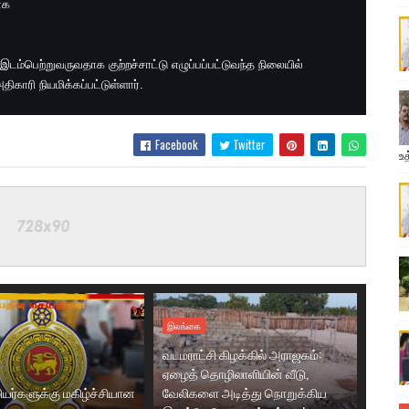
ாக
இடம்பெற்றுவருவதாக குற்றச்சாட்டு எழுப்பப்பட்டுவந்த நிலையில்
காரி நியமிக்கப்பட்டுள்ளார்.
Facebook
Twitter
உத
இலங்கை
வடமராட்சி கிழக்கில் அராஜகம்:
ஏழைத் தொழிலாளியின் வீடு,
யர்களுக்கு மகிழ்ச்சியான
வேலிகளை அடித்து நொறுக்கிய