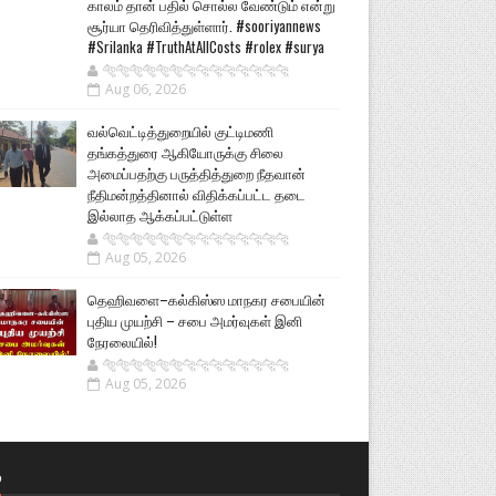
காலம் தான் பதில் சொல்ல வேண்டும் என்று
சூர்யா தெரிவித்துள்ளார். #sooriyannews
#Srilanka #TruthAtAllCosts #rolex #surya
🐅🐅🐅🐅🐅🐅🐆🐆🐆🐆🐆🐆🐆🐆
Aug 06, 2026
வல்வெட்டித்துறையில் குட்டிமணி
தங்கத்துரை ஆகியோருக்கு சிலை
அமைப்பதற்கு பருத்தித்துறை நீதவான்
நீதிமன்றத்தினால் விதிக்கப்பட்ட தடை
இல்லாத ஆக்கப்பட்டுள்ள
🐅🐅🐅🐅🐅🐅🐆🐆🐆🐆🐆🐆🐆🐆
Aug 05, 2026
தெஹிவளை–கல்கிஸ்ஸ மாநகர சபையின்
புதிய முயற்சி – சபை அமர்வுகள் இனி
நேரலையில்!
🐅🐅🐅🐅🐅🐅🐆🐆🐆🐆🐆🐆🐆🐆
Aug 05, 2026
்