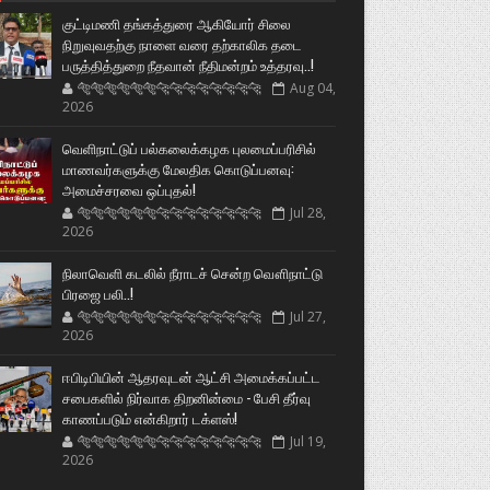
குட்டிமணி தங்கத்துரை ஆகியோர் சிலை
நிறுவுவதற்கு நாளை வரை தற்காலிக தடை
பருத்தித்துறை நீதவான் நீதிமன்றம் உத்தரவு..!
🐅🐅🐅🐅🐅🐅🐆🐆🐆🐆🐆🐆🐆🐆
Aug 04,
2026
வெளிநாட்டுப் பல்கலைக்கழக புலமைப்பரிசில்
மாணவர்களுக்கு மேலதிக கொடுப்பனவு:
அமைச்சரவை ஒப்புதல்!
🐅🐅🐅🐅🐅🐅🐆🐆🐆🐆🐆🐆🐆🐆
Jul 28,
2026
நிலாவெளி கடலில் நீராடச் சென்ற வௌிநாட்டு
பிரஜை பலி..!
🐅🐅🐅🐅🐅🐅🐆🐆🐆🐆🐆🐆🐆🐆
Jul 27,
2026
ஈபிடிபியின் ஆதரவுடன் ஆட்சி அமைக்கப்பட்ட
சபைகளில் நிர்வாக திறனின்மை - பேசி தீர்வு
காணப்படும் என்கிறார் டக்ளஸ்!
🐅🐅🐅🐅🐅🐅🐆🐆🐆🐆🐆🐆🐆🐆
Jul 19,
2026