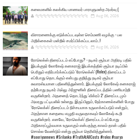
கலைமகளில் கலக்கிய மாணவர் பாராளுமன்ற அமர்வு (
🐅🐅🐅🐅🐅🐅🐆🐆🐆🐆🐆🐆🐆🐆
Aug 06, 2026
விசாரணைக்கு எடுக்கப்படவுள்ள செம்மணி வழக்கு - பல
அறிக்கைகள் மன்றில் சமர்ப்பிக்கப்படலாம்..!
🐅🐅🐅🐅🐅🐅🐆🐆🐆🐆🐆🐆🐆🐆
Aug 06, 2026
ரோலெக்ஸ் திரைப்படம் எப்போது? - நடிகர் சூர்யா அதிரடி பதில்
இயக்குநர் லோகேஷ் கனகராஜ் இயக்கத்தில் சூர்யா நடிப்பில்
பெரிதும் எதிர்பார்க்கப்படும் 'ரோலெக்ஸ்' (Rolex) திரைப்படம்
எப்போது தொடங்கும் என்பது குறித்து நடிகர் சூர்யா
சுவாரஸ்யமான பதிலளித்துள்ளார். இயக்குநர் லோகேஷ் கனகராஜ்
தற்போது நடிகர் அல்லு அர்ஜுனின் திரைப்படத்தில் பணியாற்றி
வருகின்றார். அதனைத் தொடர்ந்து 'விக்ரம் 2' திரைப்படமும்
அவரது பட்டியலில் உள்ளது. இருப்பினும், நேர்காணல்களின் போது
'ரோலெக்ஸ்' திரைப்படம் நிச்சயமாக உருவாக்கப்படும் என்றும்,
அதற்கான கதையை எழுதி வருவதாகவும் லோகேஷ் கூறி
வருகின்றார். எனவே, 'ரோலெக்ஸ்' திரைப்படம் எப்போது
அதிகாரப்பூர்வமாக உருவாகும் என்பதற்கு காலம் தான் பதில்
சொல்ல வேண்டும் என்று சூர்யா தெரிவித்துள்ளார்.
#sooriyannews #Srilanka #TruthAtAllCosts #rolex #surya