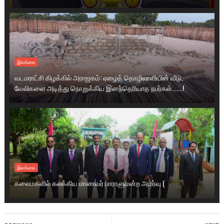
இலங்கை
வடமராட்சி கிழக்கில் அராஜகம்: ஏழைத் தொழிலாளியின் வீடு,
வேலிகளை அடித்து நொறுக்கிய இனந்தெரியாத நபர்கள்.......!
இலங்கை
கலைமகளில் கலக்கிய மாணவர் பாராளுமன்ற அமர்வு (