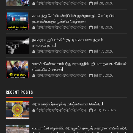
🐅🐅🐅🐅🐅🐅🐆🐆🐆🐆🐆🐆🐆🐆
Jul 28, 2026
கால்பந்து செம்பியன்ஷிப்பின் மூன்றாம் இட போட்டியில்
நடக்கப்போகும் முக்கிய நிகழ்வுகள்
🐅🐅🐅🐅🐅🐅🐆🐆🐆🐆🐆🐆🐆🐆
Jul 18, 2026
நவகமுவ துப்பாக்கிச் சூட்டில் காயமடைந்தவர்
சாவடைந்தார்..!
🐅🐅🐅🐅🐅🐅🐆🐆🐆🐆🐆🐆🐆🐆
Jul 17, 2026
உலகக் கிண்ண கால்பந்து வரலாற்றில் புதிய சாதனை: கிலியன்
எம்பாப்பே அசத்தல்!
🐅🐅🐅🐅🐅🐅🐆🐆🐆🐆🐆🐆🐆🐆
Jul 01, 2026
RECENT POSTS
அரசு ஊழியர்களுக்கு மகிழ்ச்சியான செய்தி..!
🐅🐅🐅🐅🐅🐅🐆🐆🐆🐆🐆🐆🐆🐆
Aug 06, 2026
வடமராட்சி கிழக்கில் அராஜகம்: ஏழைத் தொழிலாளியின் வீடு,