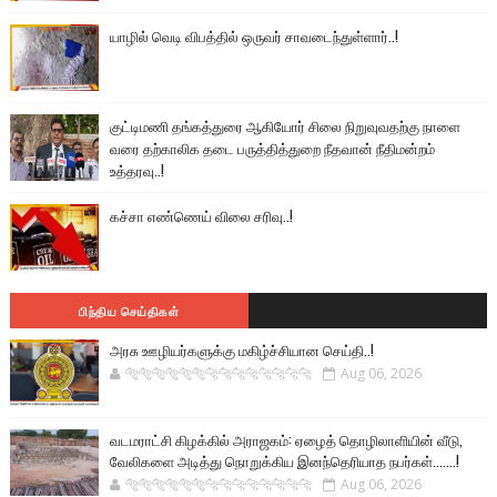
யாழில் வெடி விபத்தில் ஒருவர் சாவடைந்துள்ளார்..!
குட்டிமணி தங்கத்துரை ஆகியோர் சிலை நிறுவுவதற்கு நாளை
வரை தற்காலிக தடை பருத்தித்துறை நீதவான் நீதிமன்றம்
உத்தரவு..!
கச்சா எண்ணெய் விலை சரிவு..!
பிந்திய செய்திகள்
அரசு ஊழியர்களுக்கு மகிழ்ச்சியான செய்தி..!
🐅🐅🐅🐅🐅🐅🐆🐆🐆🐆🐆🐆🐆🐆
Aug 06, 2026
வடமராட்சி கிழக்கில் அராஜகம்: ஏழைத் தொழிலாளியின் வீடு,
வேலிகளை அடித்து நொறுக்கிய இனந்தெரியாத நபர்கள்.......!
🐅🐅🐅🐅🐅🐅🐆🐆🐆🐆🐆🐆🐆🐆
Aug 06, 2026