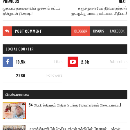
PREVIOUS
NEXT
முதலாம் தவணையின் முதலாம் கட்டம்
களுத்துறை மேல் நீதிமன்றத்தால்
இன்றுடன் நிறைவு..!
மூவருக்கு மரண தண்டனை விதிப்பு..!
POST
COMMENT
BLOGGER
DISQUS
FACEBOOK
SOCIAL COUNTER
18.5k
2.8k
Likes
Subscribes
2286
Followers
பிரபல்யமானவை
84 ஆயிரத்திற்கும் அதிக டெங்கு நோயாளர்கள் அடையாளம்..!
மருதங்கேணியில் தேசிய மக்கள் சக்தியின் பிரமாண்ட மக்கள்