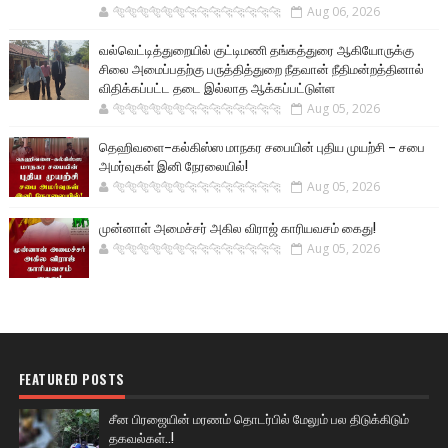
🐅🐅🐅🐅🐅🐅🐆🐆🐆🐆🐆🐆🐆🐆
Aug 06, 2026
வல்வெட்டித்துறையில் குட்டிமணி தங்கத்துரை ஆகியோருக்கு
சிலை அமைப்பதற்கு பருத்தித்துறை நீதவான் நீதிமன்றத்தினால்
விதிக்கப்பட்ட தடை இல்லாத ஆக்கப்பட்டுள்ள
🐅🐅🐅🐅🐅🐅🐆🐆🐆🐆🐆🐆🐆🐆
Aug 05, 2026
தெஹிவளை–கல்கிஸ்ஸ மாநகர சபையின் புதிய முயற்சி – சபை
அமர்வுகள் இனி நேரலையில்!
🐅🐅🐅🐅🐅🐅🐆🐆🐆🐆🐆🐆🐆🐆
Aug 05, 2026
முன்னாள் அமைச்சர் அகில விராஜ் காரியவசம் கைது!
🐅🐅🐅🐅🐅🐅🐆🐆🐆🐆🐆🐆🐆🐆
Aug 05, 2026
FEATURED POSTS
சீன பிரஜையின் மரணம் தொடர்பில் மேலும் பல திடுக்கிடும்
தகவல்கள்..!