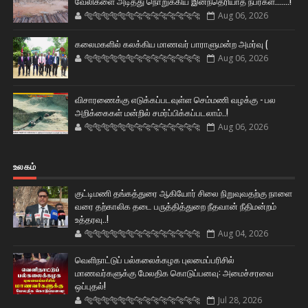
வேலிகளை அடித்து நொறுக்கிய இனந்தெரியாத நபர்கள்.......!
🐅🐅🐅🐅🐅🐅🐆🐆🐆🐆🐆🐆🐆🐆
Aug 06, 2026
கலைமகளில் கலக்கிய மாணவர் பாராளுமன்ற அமர்வு (
🐅🐅🐅🐅🐅🐅🐆🐆🐆🐆🐆🐆🐆🐆
Aug 06, 2026
விசாரணைக்கு எடுக்கப்படவுள்ள செம்மணி வழக்கு - பல
அறிக்கைகள் மன்றில் சமர்ப்பிக்கப்படலாம்..!
🐅🐅🐅🐅🐅🐅🐆🐆🐆🐆🐆🐆🐆🐆
Aug 06, 2026
உலகம்
குட்டிமணி தங்கத்துரை ஆகியோர் சிலை நிறுவுவதற்கு நாளை
வரை தற்காலிக தடை பருத்தித்துறை நீதவான் நீதிமன்றம்
உத்தரவு..!
🐅🐅🐅🐅🐅🐅🐆🐆🐆🐆🐆🐆🐆🐆
Aug 04, 2026
வெளிநாட்டுப் பல்கலைக்கழக புலமைப்பரிசில்
மாணவர்களுக்கு மேலதிக கொடுப்பனவு: அமைச்சரவை
ஒப்புதல்!
🐅🐅🐅🐅🐅🐅🐆🐆🐆🐆🐆🐆🐆🐆
Jul 28, 2026