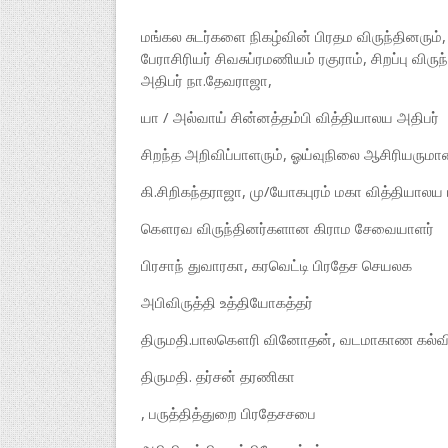
மங்கல சுடர்களை நிகழ்வின் பிரதம விருந்தினரும
பேராசிரியர் சிவசுப்ரமணியம் ரகுராம், சிறப்பு 
அதிபர் நா.தேவராஜா,
யா / அல்வாய் சின்னத்தம்பி வித்தியாலய அதிபர்
சிறந்த அறிவிப்பாளரும், ஓய்வுநிலை ஆசிரியரும
கி.சிறிகந்தராஜா, மு/யோகபுரம் மகா வித்தியாலய 
கௌரவ விருந்தினர்களான கிராம சேவையாளர்
பிரசாந் துவாரகா, கரவெட்டி பிரதேச செயலக
அபிவிருத்தி உத்தியோகத்தர்
திருமதி.பாலகௌரி வினோதன், வடமாகாண கல்வ
திருமதி. தர்சன் தரணிகா
, பருத்தித்துறை பிரதேசசபை