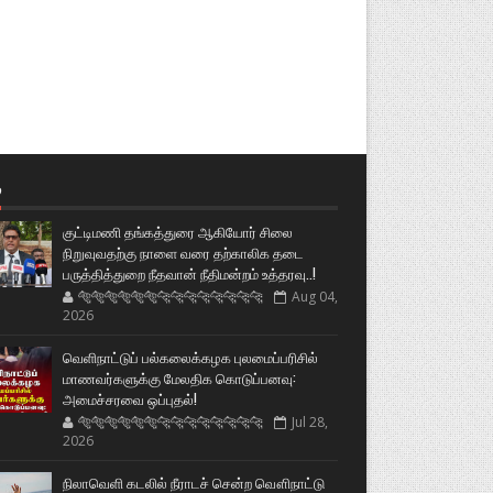
்
குட்டிமணி தங்கத்துரை ஆகியோர் சிலை
நிறுவுவதற்கு நாளை வரை தற்காலிக தடை
பருத்தித்துறை நீதவான் நீதிமன்றம் உத்தரவு..!
🐅🐅🐅🐅🐅🐅🐆🐆🐆🐆🐆🐆🐆🐆
Aug 04,
2026
வெளிநாட்டுப் பல்கலைக்கழக புலமைப்பரிசில்
மாணவர்களுக்கு மேலதிக கொடுப்பனவு:
அமைச்சரவை ஒப்புதல்!
🐅🐅🐅🐅🐅🐅🐆🐆🐆🐆🐆🐆🐆🐆
Jul 28,
2026
நிலாவெளி கடலில் நீராடச் சென்ற வௌிநாட்டு