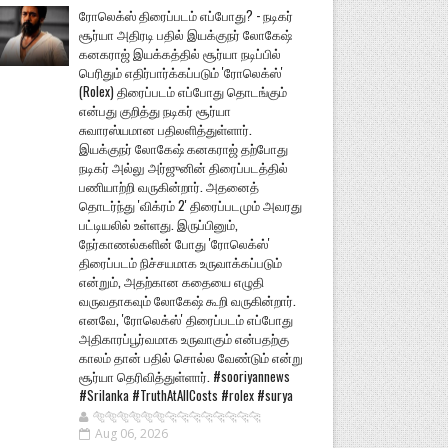
ரோலெக்ஸ் திரைப்படம் எப்போது? - நடிகர்
சூர்யா அதிரடி பதில் இயக்குநர் லோகேஷ்
கனகராஜ் இயக்கத்தில் சூர்யா நடிப்பில்
பெரிதும் எதிர்பார்க்கப்படும் 'ரோலெக்ஸ்'
(Rolex) திரைப்படம் எப்போது தொடங்கும்
என்பது குறித்து நடிகர் சூர்யா
சுவாரஸ்யமான பதிலளித்துள்ளார்.
இயக்குநர் லோகேஷ் கனகராஜ் தற்போது
நடிகர் அல்லு அர்ஜுனின் திரைப்படத்தில்
பணியாற்றி வருகின்றார். அதனைத்
தொடர்ந்து 'விக்ரம் 2' திரைப்படமும் அவரது
பட்டியலில் உள்ளது. இருப்பினும்,
நேர்காணல்களின் போது 'ரோலெக்ஸ்'
திரைப்படம் நிச்சயமாக உருவாக்கப்படும்
என்றும், அதற்கான கதையை எழுதி
வருவதாகவும் லோகேஷ் கூறி வருகின்றார்.
எனவே, 'ரோலெக்ஸ்' திரைப்படம் எப்போது
அதிகாரப்பூர்வமாக உருவாகும் என்பதற்கு
காலம் தான் பதில் சொல்ல வேண்டும் என்று
சூர்யா தெரிவித்துள்ளார். #sooriyannews
#Srilanka #TruthAtAllCosts #rolex #surya
🐅🐅🐅🐅🐅🐅🐆🐆🐆🐆🐆🐆🐆🐆
Aug 06, 2026