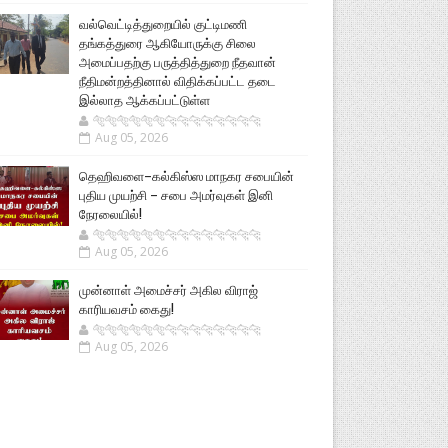
வல்வெட்டித்துறையில் குட்டிமணி
தங்கத்துரை ஆகியோருக்கு சிலை
அமைப்பதற்கு பருத்தித்துறை நீதவான்
நீதிமன்றத்தினால் விதிக்கப்பட்ட தடை
இல்லாத ஆக்கப்பட்டுள்ள
🐅🐅🐅🐅🐅🐅🐆🐆🐆🐆🐆🐆🐆🐆
Aug 05, 2026
தெஹிவளை–கல்கிஸ்ஸ மாநகர சபையின்
புதிய முயற்சி – சபை அமர்வுகள் இனி
நேரலையில்!
🐅🐅🐅🐅🐅🐅🐆🐆🐆🐆🐆🐆🐆🐆
Aug 05, 2026
முன்னாள் அமைச்சர் அகில விராஜ்
காரியவசம் கைது!
🐅🐅🐅🐅🐅🐅🐆🐆🐆🐆🐆🐆🐆🐆
Aug 05, 2026