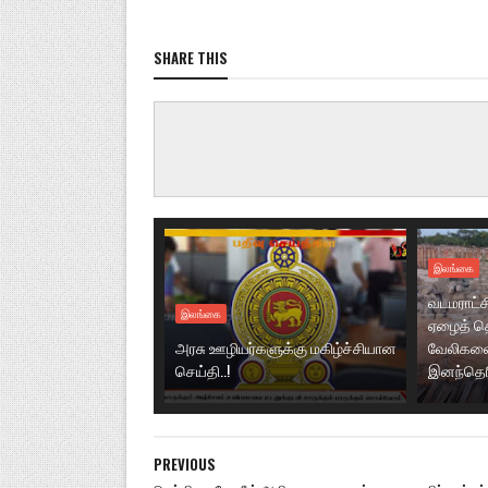
SHARE THIS
இலங்கை
வடமராட்ச
இலங்கை
ஏழைத் தொ
அரசு ஊழியர்களுக்கு மகிழ்ச்சியான
வேலிகளை
செய்தி..!
இனந்தெரிய
PREVIOUS