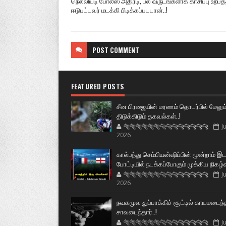
நெல்லியடி போலீஸ் அதிரடி, பல வருடங்களாக காசிப்பு உற்பத்
ஈடுபட்டவர் மடக்கி பிடிக்கப்படடான்..!
POST
COMMENT
FEATURED POSTS
சீன பிரஜையின் மரணம் தொடர்பில் மேலும
திடுக்கிடும் தகவல்கள்..!
🐅🐅🐅🐅🐅🐅🐆🐆🐆🐆🐆🐆🐆🐆
Ju
2026
கால்பந்து செம்பியன்ஷிப்பின் மூன்றாம் இ
போட்டியில் நடக்கப்போகும் முக்கிய நிகழ்
🐅🐅🐅🐅🐅🐅🐆🐆🐆🐆🐆🐆🐆🐆
Ju
2026
நவகமுவ துப்பாக்கிச் சூட்டில் காயமடைந்
சாவடைந்தார்..!
🐅🐅🐅🐅🐅🐅🐆🐆🐆🐆🐆🐆🐆🐆
Ju