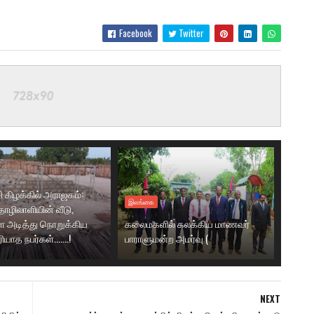
Facebook
Twitter
ி கிழக்கில் அராஜகம்:
இலங்கை
ழிலாளியின் வீடு,
 அடித்து நொறுக்கிய
கலைமகளில் கலக்கிய மாணவர்
ாத நபர்கள்.......!
பாராளுமன்ற அமர்வு (
NEXT