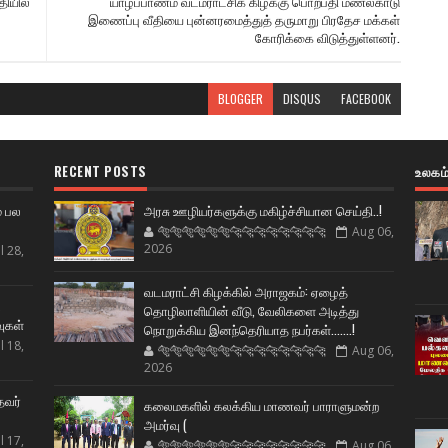
தியில்
யாழ்ப்பாணம் வடமராட்சிக் கிழக்கு பொற்பதி மணல்காடு
இணைப்பு வீதியை புன்னரமைத்துத் தருமாறு பிரதேச மக்கள்
கோரிக்கை விடுத்துள்ளனர்.
BLOGGER
DISQUS
FACEBOOK
RECENT POSTS
உலகம
் பல
அரசு ஊழியர்களுக்கு மகிழ்ச்சியான செய்தி..!
🐅🐅🐅🐅🐅🐅🐆🐆🐆🐆🐆🐆🐆🐆
Aug 06,
2026
l 28,
வடமராட்சி கிழக்கில் அராஜகம்: ஏழைத்
ட
தொழிலாளியின் வீடு, வேலிகளை அடித்து
வுகள்
நொறுக்கிய இனந்தெரியாத நபர்கள்.......!
l 18,
🐅🐅🐅🐅🐅🐅🐆🐆🐆🐆🐆🐆🐆🐆
Aug 06,
2026
தவர்
கலைமகளில் கலக்கிய மாணவர் பாராளுமன்ற
அமர்வு (
l 17,
🐅🐅🐅🐅🐅🐅🐆🐆🐆🐆🐆🐆🐆🐆
Aug 06,