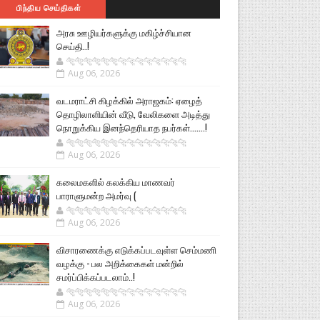
பிந்திய செய்திகள்
அரசு ஊழியர்களுக்கு மகிழ்ச்சியான
செய்தி..!
🐅🐅🐅🐅🐅🐅🐆🐆🐆🐆🐆🐆🐆🐆
Aug 06, 2026
வடமராட்சி கிழக்கில் அராஜகம்: ஏழைத்
தொழிலாளியின் வீடு, வேலிகளை அடித்து
நொறுக்கிய இனந்தெரியாத நபர்கள்.......!
🐅🐅🐅🐅🐅🐅🐆🐆🐆🐆🐆🐆🐆🐆
Aug 06, 2026
கலைமகளில் கலக்கிய மாணவர்
பாராளுமன்ற அமர்வு (
🐅🐅🐅🐅🐅🐅🐆🐆🐆🐆🐆🐆🐆🐆
Aug 06, 2026
விசாரணைக்கு எடுக்கப்படவுள்ள செம்மணி
வழக்கு - பல அறிக்கைகள் மன்றில்
சமர்ப்பிக்கப்படலாம்..!
🐅🐅🐅🐅🐅🐅🐆🐆🐆🐆🐆🐆🐆🐆
Aug 06, 2026