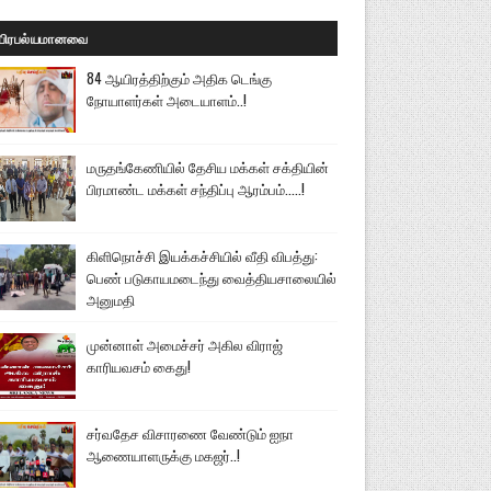
பிரபல்யமானவை
84 ஆயிரத்திற்கும் அதிக டெங்கு
நோயாளர்கள் அடையாளம்..!
மருதங்கேணியில் தேசிய மக்கள் சக்தியின்
பிரமாண்ட மக்கள் சந்திப்பு ஆரம்பம்.....!
கிளிநொச்சி இயக்கச்சியில் வீதி விபத்து:
பெண் படுகாயமடைந்து வைத்தியசாலையில்
அனுமதி
முன்னாள் அமைச்சர் அகில விராஜ்
காரியவசம் கைது!
சர்வதேச விசாரணை வேண்டும் ஐநா
ஆணையாளருக்கு மகஜர்..!