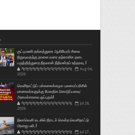
்
குட்டிமணி தங்கத்துரை ஆகியோர் சிலை
நிறுவுவதற்கு நாளை வரை தற்காலிக தடை
பருத்தித்துறை நீதவான் நீதிமன்றம் உத்தரவு..!
🐅🐅🐅🐅🐅🐅🐆🐆🐆🐆🐆🐆🐆🐆
Aug 04,
2026
வெளிநாட்டுப் பல்கலைக்கழக புலமைப்பரிசில்
மாணவர்களுக்கு மேலதிக கொடுப்பனவு:
அமைச்சரவை ஒப்புதல்!
🐅🐅🐅🐅🐅🐅🐆🐆🐆🐆🐆🐆🐆🐆
Jul 28,
2026
நிலாவெளி கடலில் நீராடச் சென்ற வௌிநாட்டு
பிரஜை பலி..!
🐅🐅🐅🐅🐅🐅🐆🐆🐆🐆🐆🐆🐆🐆
Jul 27,