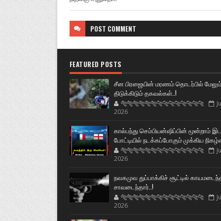
POST
COMMENT
FEATURED POSTS
சீன பிரஜையின் மரணம் தொடர்பில் மேலும
திடுக்கிடும் தகவல்கள்..!
🐅🐅🐅🐅🐅🐅🐆🐆🐆🐆🐆🐆🐆🐆
Ju
2026
கால்பந்து செம்பியன்ஷிப்பின் மூன்றாம் இ
போட்டியில் நடக்கப்போகும் முக்கிய நிகழ்
🐅🐅🐅🐅🐅🐅🐆🐆🐆🐆🐆🐆🐆🐆
Ju
2026
நவகமுவ துப்பாக்கிச் சூட்டில் காயமடைந்
சாவடைந்தார்..!
🐅🐅🐅🐅🐅🐅🐆🐆🐆🐆🐆🐆🐆🐆
Ju
2026