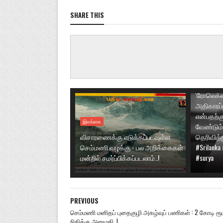
திரைப்பட
வருகின்ற
SHARE THIS
'விக்ரம் 
பட்டியலில்
நேர்காணல
திரைப்பட
உருவாக்க
கதையை எ
லோகேஷ் க
'ரோலெக்ஸ
அதிகாரப்
என்பதற்க
இலங்கை
வேண்டும்
விசாரணைக்கு எடுக்கப்படவுள்ள
தெரிவித்த
செம்மணி வழக்கு - பல அறிக்கைகள்
#Srilanka
மன்றில் சமர்ப்பிக்கப்படலாம்..!
#surya
PREVIOUS
செம்மணி மனிதப் புதைகுழி அகழ்வுப் பணிகள் : 2 கோடி ரூ
நிதிக்கு அனுமதி..!