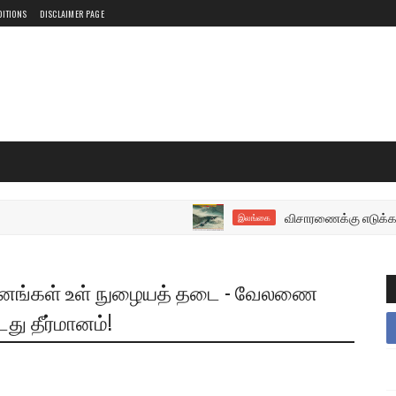
DITIONS
DISCLAIMER PAGE
விசாரணைக்கு எடுக்கப்படவுள்ள 
இலங்கை
ுவனங்கள் உள் நுழையத் தடை - வேலணை
து தீர்மானம்!