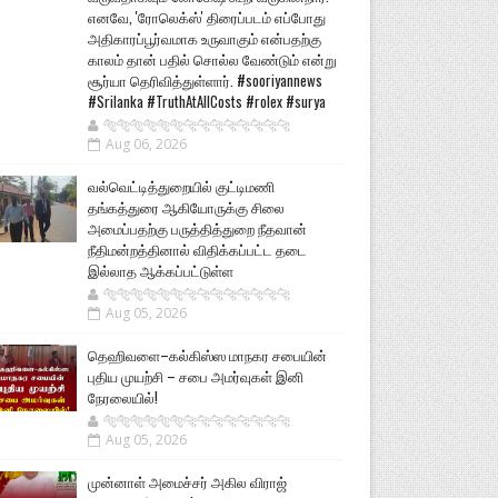
எனவே, 'ரோலெக்ஸ்' திரைப்படம் எப்போது
அதிகாரப்பூர்வமாக உருவாகும் என்பதற்கு
காலம் தான் பதில் சொல்ல வேண்டும் என்று
சூர்யா தெரிவித்துள்ளார். #sooriyannews
#Srilanka #TruthAtAllCosts #rolex #surya
🐅🐅🐅🐅🐅🐅🐆🐆🐆🐆🐆🐆🐆🐆
Aug 06, 2026
வல்வெட்டித்துறையில் குட்டிமணி
தங்கத்துரை ஆகியோருக்கு சிலை
அமைப்பதற்கு பருத்தித்துறை நீதவான்
நீதிமன்றத்தினால் விதிக்கப்பட்ட தடை
இல்லாத ஆக்கப்பட்டுள்ள
🐅🐅🐅🐅🐅🐅🐆🐆🐆🐆🐆🐆🐆🐆
Aug 05, 2026
தெஹிவளை–கல்கிஸ்ஸ மாநகர சபையின்
புதிய முயற்சி – சபை அமர்வுகள் இனி
நேரலையில்!
🐅🐅🐅🐅🐅🐅🐆🐆🐆🐆🐆🐆🐆🐆
Aug 05, 2026
முன்னாள் அமைச்சர் அகில விராஜ்