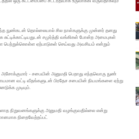
த்தில் ஒரு கட்டமைப்பை சட்டரீதியாக உருவாக்கி வருவதாகவும்
 நுண்கடன் தொல்லையால் சில நாள்களுக்கு முன்னர் தனது
ுட்டிக்காட்டியதுடன் சமுர்த்தி வங்கிகள் போன்ற அமைபுகள்
பெற்றுக்கொள்ள ஏற்பாடுகள் செய்வது அவசியம் என்றும்
ர் அசோக்குமார் - சபையின் அனுமதி பெறாது எந்தவொரு நுண்
 திரைப்படம் எப்போது? -
ியாயமான வட்டி வீதங்களுடன் பிரதேச சபையின் நியமங்களை ஏற்று
ர்யா அதிரடி பதில் இயக்குநர்
ுக்க முடியும்.
கனகராஜ் இயக்கத்தில்
ப்பில் பெரிதும்
்கப்படும் 'ரோலெக்ஸ்' (Rolex)
ம் எப்போது தொடங்கும்
ாத நிறுவனங்களுக்கு அனுமதி வழங்குவதில்லை என்று
றித்து நடிகர் சூர்யா
மானமாக நிறைவேற்றப்பட்
மான பதிலளித்துள்ளார்.
ர் லோகேஷ் கனகராஜ்
நடிகர் அல்லு அர்ஜுனின்