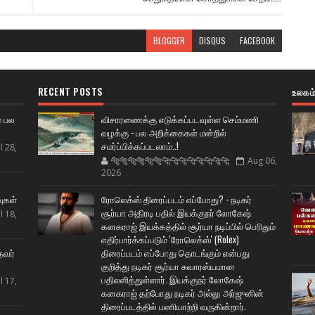
BLOGGER
DISQUS
FACEBOOK
RECENT POSTS
உலகம
் பல
விசாரணைக்கு எடுக்கப்படவுள்ள செம்மணி
வழக்கு - பல அறிக்கைகள் மன்றில்
சமர்ப்பிக்கப்படலாம்..!
l 28,
🐅🐅🐅🐅🐅🐅🐆🐆🐆🐆🐆🐆🐆🐆
Aug 06,
2026
ட
வுகள்
ரோலெக்ஸ் திரைப்படம் எப்போது? - நடிகர்
சூர்யா அதிரடி பதில் இயக்குநர் லோகேஷ்
l 18,
கனகராஜ் இயக்கத்தில் சூர்யா நடிப்பில் பெரிதும்
எதிர்பார்க்கப்படும் 'ரோலெக்ஸ்' (Rolex)
தவர்
திரைப்படம் எப்போது தொடங்கும் என்பது
குறித்து நடிகர் சூர்யா சுவாரஸ்யமான
பதிலளித்துள்ளார். இயக்குநர் லோகேஷ்
l 17,
கனகராஜ் தற்போது நடிகர் அல்லு அர்ஜுனின்
திரைப்படத்தில் பணியாற்றி வருகின்றார்.