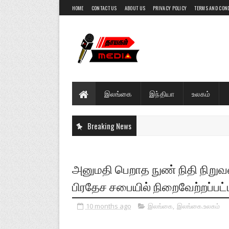
HOME
CONTACT US
ABOUT US
PRIVACY POLICY
TERMS AND CON
இலங்கை
இந்தியா
உலகம்
Breaking News
அனுமதி பெறாத நுண் நிதி நிற
பிரதேச சபையில் நிறைவேற்றப்பட்ட
10 months ago
இலங்கை
,
இலங்கை.உலகம்