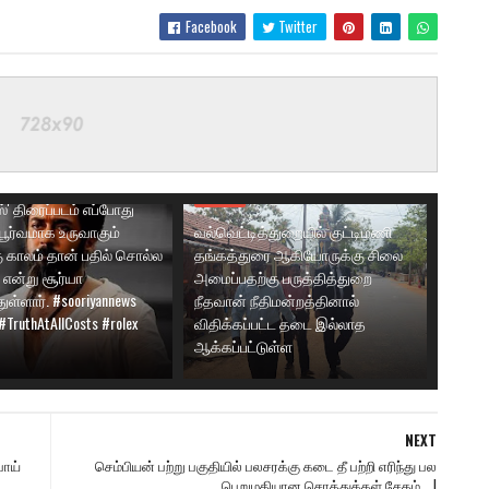
த்தில் பணியாற்றி
ார். அதனைத் தொடர்ந்து
Facebook
Twitter
2' திரைப்படமும் அவரது
 உள்ளது. இருப்பினும்,
்களின் போது 'ரோலெக்ஸ்'
ம் நிச்சயமாக
ப்படும் என்றும், அதற்கான
ழுதி வருவதாகவும்
ூறி வருகின்றார். எனவே,
இலங்கை
்' திரைப்படம் எப்போது
பூர்வமாக உருவாகும்
வல்வெட்டித்துறையில் குட்டிமணி
ு காலம் தான் பதில் சொல்ல
தங்கத்துரை ஆகியோருக்கு சிலை
 என்று சூர்யா
அமைப்பதற்கு பருத்தித்துறை
ுள்ளார். #sooriyannews
நீதவான் நீதிமன்றத்தினால்
 #TruthAtAllCosts #rolex
விதிக்கப்பட்ட தடை இல்லாத
ஆக்கப்பட்டுள்ள
NEXT
பாய்
செம்பியன் பற்று பகுதியில் பலசரக்கு கடை தீ பற்றி எரிந்து பல
பெறுமதியான சொத்துக்கள் சேதம்....!