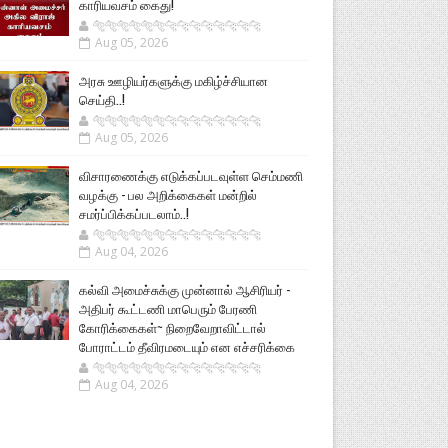
காரியவசம் கைது!
🐅🐅🐅🐅🐅🐅🐆🐆🐆🐆🐆🐆🐆🐆
Aug 05, 2026
அரசு ஊழியர்களுக்கு மகிழ்ச்சியான
செய்தி..!
🐅🐅🐅🐅🐅🐅🐆🐆🐆🐆🐆🐆🐆🐆
Aug 05, 2026
விசாரணைக்கு எடுக்கப்படவுள்ள செம்மணி
வழக்கு - பல அறிக்கைகள் மன்றில்
சமர்ப்பிக்கப்படலாம்..!
🐅🐅🐅🐅🐅🐅🐆🐆🐆🐆🐆🐆🐆🐆
Aug 04, 2026
கல்வி அமைச்சுக்கு முன்னால் ஆசிரியர் -
அதிபர் கூட்டணி மாபெரும் பேரணி
கோரிக்கைகள்~ நிறைவேறாவிட்டால்
போராட்டம் தீவிரமடையும் என எச்சரிக்கை
🐅🐅🐅🐅🐅🐅🐆🐆🐆🐆🐆🐆🐆🐆
Aug 04, 2026