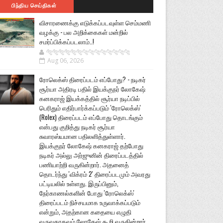
பிந்திய செய்திகள்
விசாரணைக்கு எடுக்கப்படவுள்ள செம்மணி
வழக்கு - பல அறிக்கைகள் மன்றில்
சமர்ப்பிக்கப்படலாம்..!
🐅🐅🐅🐅🐅🐅🐆🐆🐆🐆🐆🐆🐆🐆
Aug 06, 2026
ரோலெக்ஸ் திரைப்படம் எப்போது? - நடிகர்
சூர்யா அதிரடி பதில் இயக்குநர் லோகேஷ்
கனகராஜ் இயக்கத்தில் சூர்யா நடிப்பில்
பெரிதும் எதிர்பார்க்கப்படும் 'ரோலெக்ஸ்'
(Rolex) திரைப்படம் எப்போது தொடங்கும்
என்பது குறித்து நடிகர் சூர்யா
சுவாரஸ்யமான பதிலளித்துள்ளார்.
இயக்குநர் லோகேஷ் கனகராஜ் தற்போது
நடிகர் அல்லு அர்ஜுனின் திரைப்படத்தில்
பணியாற்றி வருகின்றார். அதனைத்
தொடர்ந்து 'விக்ரம் 2' திரைப்படமும் அவரது
பட்டியலில் உள்ளது. இருப்பினும்,
நேர்காணல்களின் போது 'ரோலெக்ஸ்'
திரைப்படம் நிச்சயமாக உருவாக்கப்படும்
என்றும், அதற்கான கதையை எழுதி
வருவதாகவும் லோகேஷ் கூறி வருகின்றார்.