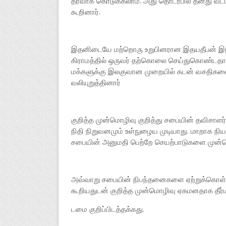
தீர்வாக கொடுக்கலாம். அது தொடர்பில் தனது வட்ட
கூறினார்.
இதனிடையே மற்றொரு உறுபினரான இதயதீபன் இந்த
கிராமத்தில் ஒருவர் தற்கொலை செய்துகொண்டதாக ச
மக்களுக்கு இலகுவான முறையில் கடன் வசதிகளை 
வலியுறுத்தினார்
இலங்கை
குறித்த முன்மொழிவு குறித்து சபையின் தவிசாள
ரோலெக்ஸ்
நிதி நிறுவனமும் உள்நுழைய முடியாது. மாறாக ந
நடிகர் சூ
சபையின் அனுமதி பெற்றே செயற்பாடுகளை முன்னெட
லோகேஷ் 
சூர்யா நடி
எதிர்பார்க
திரைப்பட
அவ்வாறு சபையின் நிபந்தனைகளை ஏற்றுக்கொள்ள
என்பது கு
கூறியதுடன் குறித்த முன்மொழிவு ஏகமனதாக தீர்
சுவாரஸ்ய
இயக்குந
டமை குறிப்பிடத்தக்கது.
தற்போது 