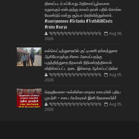
திரைப்படம் எப்போது அதிகாரப்பூர்வமாக
உருவாகும் என்பதற்கு காலம் தான் பதில் சொல்ல
வேண்டும் என்று சூர்யா தெரிவித்துள்ளார்.
#sooriyannews #Srilanka #TruthAtAllCosts
#rolex #surya
🐅🐅🐅🐅🐅🐅🐆🐆🐆🐆🐆🐆🐆🐆
Aug 06,
2026
வல்வெட்டித்துறையில் குட்டிமணி தங்கத்துரை
ஆகியோருக்கு சிலை அமைப்பதற்கு
பருத்தித்துறை நீதவான் நீதிமன்றத்தினால்
விதிக்கப்பட்ட தடை இல்லாத ஆக்கப்பட்டுள்ள
🐅🐅🐅🐅🐅🐅🐆🐆🐆🐆🐆🐆🐆🐆
Aug 05,
2026
தெஹிவளை–கல்கிஸ்ஸ மாநகர சபையின் புதிய
முயற்சி – சபை அமர்வுகள் இனி நேரலையில்!
🐅🐅🐅🐅🐅🐅🐆🐆🐆🐆🐆🐆🐆🐆
Aug 05,
2026