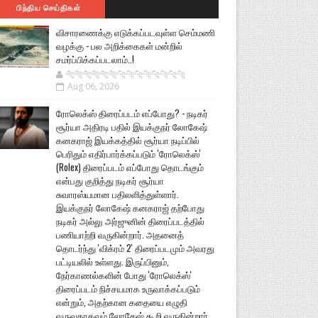
பிந்திய செய்திகள்
விசாரணைக்கு எடுக்கப்படவுள்ள செம்மணி
வழக்கு - பல அறிக்கைகள் மன்றில்
சமர்ப்பிக்கப்படலாம்..!
🐅🐅🐅🐅🐅🐅🐆🐆🐆🐆🐆🐆🐆🐆
Aug 06, 2026
ரோலெக்ஸ் திரைப்படம் எப்போது? - நடிகர்
சூர்யா அதிரடி பதில் இயக்குநர் லோகேஷ்
கனகராஜ் இயக்கத்தில் சூர்யா நடிப்பில்
பெரிதும் எதிர்பார்க்கப்படும் 'ரோலெக்ஸ்'
(Rolex) திரைப்படம் எப்போது தொடங்கும்
என்பது குறித்து நடிகர் சூர்யா
சுவாரஸ்யமான பதிலளித்துள்ளார்.
இயக்குநர் லோகேஷ் கனகராஜ் தற்போது
நடிகர் அல்லு அர்ஜுனின் திரைப்படத்தில்
பணியாற்றி வருகின்றார். அதனைத்
தொடர்ந்து 'விக்ரம் 2' திரைப்படமும் அவரது
பட்டியலில் உள்ளது. இருப்பினும்,
நேர்காணல்களின் போது 'ரோலெக்ஸ்'
திரைப்படம் நிச்சயமாக உருவாக்கப்படும்
என்றும், அதற்கான கதையை எழுதி
வருவதாகவும் லோகேஷ் கூறி வருகின்றார்.