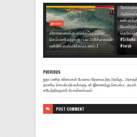
லோகேஷ் க
'ரோலெக்ஸ
அதிகாரப்
என்பதற்க
இலங்கை
வேண்டும்
விசாரணைக்கு எடுக்கப்படவுள்ள
தெரிவித்த
செம்மணி வழக்கு - பல அறிக்கைகள்
#Srilanka
மன்றில் சமர்ப்பிக்கப்படலாம்..!
#surya
PREVIOUS
ஐநா மனித உரிமைகள் பேரவை தேவையற்ற அரங்கு.. அதைத
தாண்டி செயல்படுபவர்களுடன் இணைந்து செயல்பட தயார்
கயேந்திரகுமார் பொன்னம்பலம்
POST
COMMENT