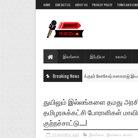
HOME
CONTACT US
ABOUT US
PRIVACY POLICY
TERMS AND CON
இலங்கை
இந்தியா
உலகம்
்போது? - நடிகர் சூர்யா அதிரடி பதில் இயக்குநர் லோகேஷ் கனகராஜ் இயக்கத்தில் ச
Breaking News
துயிலும் இல்லங்களை தமது அரசி
தமிழரசுக்கட்சி போராளிகள் மாவிர
குற்றச்சாட்டு.....!
10 months ago
இலங்கை
,
இலங்கை.உலகம்