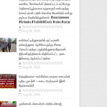
எனவே, 'ரோலெக்ஸ்' திரைப்படம் எப்போது
அதிகாரப்பூர்வமாக உருவாகும் என்பதற்கு
காலம் தான் பதில் சொல்ல வேண்டும் என்று
சூர்யா தெரிவித்துள்ளார். #sooriyannews
#Srilanka #TruthAtAllCosts #rolex #surya
🐅🐅🐅🐅🐅🐅🐆🐆🐆🐆🐆🐆🐆🐆
Aug 06, 2026
வல்வெட்டித்துறையில் குட்டிமணி
தங்கத்துரை ஆகியோருக்கு சிலை
அமைப்பதற்கு பருத்தித்துறை நீதவான்
நீதிமன்றத்தினால் விதிக்கப்பட்ட தடை
இல்லாத ஆக்கப்பட்டுள்ள
🐅🐅🐅🐅🐅🐅🐆🐆🐆🐆🐆🐆🐆🐆
Aug 05, 2026
தெஹிவளை–கல்கிஸ்ஸ மாநகர சபையின்
புதிய முயற்சி – சபை அமர்வுகள் இனி
நேரலையில்!
🐅🐅🐅🐅🐅🐅🐆🐆🐆🐆🐆🐆🐆🐆
Aug 05, 2026
முன்னாள் அமைச்சர் அகில விராஜ்