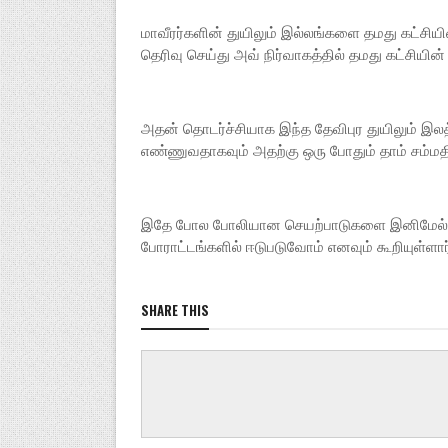
மாவீரர்களின் துயிலும் இல்லங்களை தமது கட்சியி
இலங்கை
தெரிவு செய்து அவ் நிர்வாகத்தில் தமது கட்சியி
ரோலெக்ஸ்
நடிகர் சூ
லோகேஷ் 
அதன் தொடர்ச்சியாக இந்த தேவிபுர துயிலும் இலத
சூர்யா நடி
எண்ணுவதாகவும் அதற்கு ஒரு போதும் தாம் சம்மத
எதிர்பார்க
திரைப்பட
என்பது கு
சுவாரஸ்ய
இதே போல போலியான செயற்பாடுகளை இனிமேல் முன
இயக்குந
போராட்டங்களில் ஈடுபடுவோம் எனவும் கூறியுள்ளார
தற்போது 
திரைப்பட
வருகின்ற
SHARE THIS
'விக்ரம் 
பட்டியலில்
நேர்காணல
திரைப்பட
உருவாக்க
கதையை எ