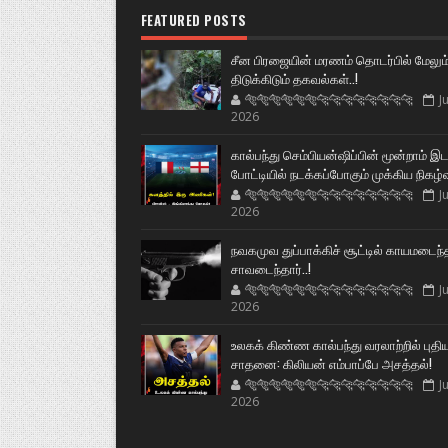
FEATURED POSTS
சீன பிரஜையின் மரணம் தொடர்பில் மேலும
திடுக்கிடும் தகவல்கள்..!
🐅🐅🐅🐅🐅🐅🐆🐆🐆🐆🐆🐆🐆🐆
Ju
2026
கால்பந்து செம்பியன்ஷிப்பின் மூன்றாம் இ
போட்டியில் நடக்கப்போகும் முக்கிய நிகழ்
🐅🐅🐅🐅🐅🐅🐆🐆🐆🐆🐆🐆🐆🐆
Ju
2026
நவகமுவ துப்பாக்கிச் சூட்டில் காயமடைந்
சாவடைந்தார்..!
🐅🐅🐅🐅🐅🐅🐆🐆🐆🐆🐆🐆🐆🐆
Ju
2026
உலகக் கிண்ண கால்பந்து வரலாற்றில் புதி
சாதனை: கிலியன் எம்பாப்பே அசத்தல்!
🐅🐅🐅🐅🐅🐅🐆🐆🐆🐆🐆🐆🐆🐆
Ju
2026