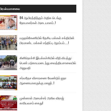
பிரபல்யமானவை
84 ஆயிரத்திற்கும் அதிக டெங்கு
நோயாளர்கள் அடையாளம்..!
மருதங்கேணியில் தேசிய மக்கள் சக்தியின்
பிரமாண்ட மக்கள் சந்திப்பு ஆரம்பம்.....!
கிளிநொச்சி இயக்கச்சியில் வீதி விபத்து:
பெண் படுகாயமடைந்து வைத்தியசாலையில்
அனுமதி
சர்வதேச விசாரணை வேண்டும் ஐநா
ஆணையாளருக்கு மகஜர்..!
முன்னாள் அமைச்சர் அகில விராஜ்
காரியவசம் கைது!