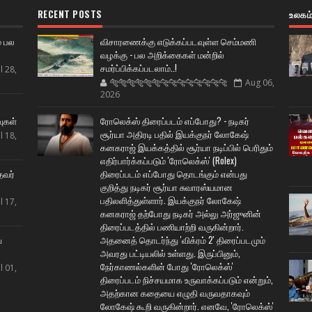
RECENT POSTS
உலகம
் பல
விசாரணைக்கு எடுக்கப்படவுள்ள செம்மணி
வழக்கு - பல அறிக்கைகள் மன்றில்
சமர்ப்பிக்கப்படலாம்..!
l 28,
🐅🐅🐅🐅🐅🐅🐆🐆🐆🐆🐆🐆🐆🐆
Aug 06,
2026
ட
வுகள்
ரோலெக்ஸ் திரைப்படம் எப்போது? - நடிகர்
சூர்யா அதிரடி பதில் இயக்குநர் லோகேஷ்
l 18,
கனகராஜ் இயக்கத்தில் சூர்யா நடிப்பில் பெரிதும்
எதிர்பார்க்கப்படும் 'ரோலெக்ஸ்' (Rolex)
தவர்
திரைப்படம் எப்போது தொடங்கும் என்பது
குறித்து நடிகர் சூர்யா சுவாரஸ்யமான
பதிலளித்துள்ளார். இயக்குநர் லோகேஷ்
l 17,
கனகராஜ் தற்போது நடிகர் அல்லு அர்ஜுனின்
திரைப்படத்தில் பணியாற்றி வருகின்றார்.
ய
அதனைத் தொடர்ந்து 'விக்ரம் 2' திரைப்படமும்
அவரது பட்டியலில் உள்ளது. இருப்பினும்,
நேர்காணல்களின் போது 'ரோலெக்ஸ்'
l 01,
திரைப்படம் நிச்சயமாக உருவாக்கப்படும் என்றும்,
அதற்கான கதையை எழுதி வருவதாகவும்
லோகேஷ் கூறி வருகின்றார். எனவே, 'ரோலெக்ஸ்'