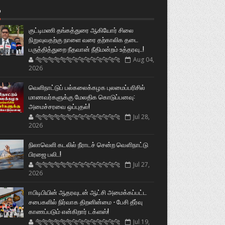
்
குட்டிமணி தங்கத்துரை ஆகியோர் சிலை
நிறுவுவதற்கு நாளை வரை தற்காலிக தடை
பருத்தித்துறை நீதவான் நீதிமன்றம் உத்தரவு..!
🐅🐅🐅🐅🐅🐅🐆🐆🐆🐆🐆🐆🐆🐆
Aug 04,
2026
வெளிநாட்டுப் பல்கலைக்கழக புலமைப்பரிசில்
மாணவர்களுக்கு மேலதிக கொடுப்பனவு:
அமைச்சரவை ஒப்புதல்!
🐅🐅🐅🐅🐅🐅🐆🐆🐆🐆🐆🐆🐆🐆
Jul 28,
2026
நிலாவெளி கடலில் நீராடச் சென்ற வௌிநாட்டு
பிரஜை பலி..!
🐅🐅🐅🐅🐅🐅🐆🐆🐆🐆🐆🐆🐆🐆
Jul 27,
2026
ஈபிடிபியின் ஆதரவுடன் ஆட்சி அமைக்கப்பட்ட
சபைகளில் நிர்வாக திறனின்மை - பேசி தீர்வு
காணப்படும் என்கிறார் டக்ளஸ்!
🐅🐅🐅🐅🐅🐅🐆🐆🐆🐆🐆🐆🐆🐆
Jul 19,