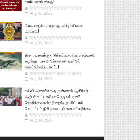
காரியவசம் கைது!
🐅🐅🐅🐅🐅🐅🐆🐆🐆🐆🐆🐆🐆🐆
Aug 05, 2026
அரசு ஊழியர்களுக்கு மகிழ்ச்சியான
செய்தி..!
🐅🐅🐅🐅🐅🐅🐆🐆🐆🐆🐆🐆🐆🐆
Aug 05, 2026
விசாரணைக்கு எடுக்கப்படவுள்ள செம்மணி
வழக்கு - பல அறிக்கைகள் மன்றில்
சமர்ப்பிக்கப்படலாம்..!
🐅🐅🐅🐅🐅🐅🐆🐆🐆🐆🐆🐆🐆🐆
Aug 04, 2026
கல்வி அமைச்சுக்கு முன்னால் ஆசிரியர் -
அதிபர் கூட்டணி மாபெரும் பேரணி
கோரிக்கைகள்~ நிறைவேறாவிட்டால்
போராட்டம் தீவிரமடையும் என எச்சரிக்கை
🐅🐅🐅🐅🐅🐅🐆🐆🐆🐆🐆🐆🐆🐆
Aug 04, 2026