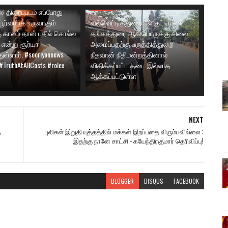
ூறி வருகின்றார். எனவே,
இலங்கை
்' திரைப்படம் எப்போது
பூர்வமாக உருவாகும்
வல்வெட்டித்துறையில் குட்டிமணி
ு காலம் தான் பதில் சொல்ல
தங்கத்துரை ஆகியோருக்கு சிலை
 என்று சூர்யா
அமைப்பதற்கு பருத்தித்துறை
ுள்ளார். #sooriyannews
நீதவான் நீதிமன்றத்தினால்
 #TruthAtAllCosts #rolex
விதிக்கப்பட்ட தடை இல்லாத
ஆக்கப்பட்டுள்ள
NEXT
்
புலிகள் இறுதி யுத்தத்தில் மக்கள் இறப்பதை விரும்பவில்லை ;
.
இதற்கு நானே சாட்சி - கயேந்திரகுமார் தெரிவிப்பு!
BLOGGER
DISQUS
FACEBOOK