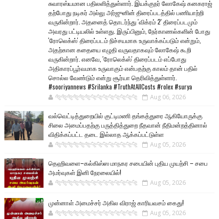
சுவாரஸ்யமான பதிலளித்துள்ளார். இயக்குநர் லோகேஷ் கனகராஜ்
தற்போது நடிகர் அல்லு அர்ஜுனின் திரைப்படத்தில் பணியாற்றி
வருகின்றார். அதனைத் தொடர்ந்து 'விக்ரம் 2' திரைப்படமும்
அவரது பட்டியலில் உள்ளது. இருப்பினும், நேர்காணல்களின் போது
'ரோலெக்ஸ்' திரைப்படம் நிச்சயமாக உருவாக்கப்படும் என்றும்,
அதற்கான கதையை எழுதி வருவதாகவும் லோகேஷ் கூறி
வருகின்றார். எனவே, 'ரோலெக்ஸ்' திரைப்படம் எப்போது
அதிகாரப்பூர்வமாக உருவாகும் என்பதற்கு காலம் தான் பதில்
சொல்ல வேண்டும் என்று சூர்யா தெரிவித்துள்ளார்.
#sooriyannews #Srilanka #TruthAtAllCosts #rolex #surya
🐅🐅🐅🐅🐅🐅🐆🐆🐆🐆🐆🐆🐆🐆
Aug 06, 2026
வல்வெட்டித்துறையில் குட்டிமணி தங்கத்துரை ஆகியோருக்கு
சிலை அமைப்பதற்கு பருத்தித்துறை நீதவான் நீதிமன்றத்தினால்
விதிக்கப்பட்ட தடை இல்லாத ஆக்கப்பட்டுள்ள
🐅🐅🐅🐅🐅🐅🐆🐆🐆🐆🐆🐆🐆🐆
Aug 05, 2026
தெஹிவளை–கல்கிஸ்ஸ மாநகர சபையின் புதிய முயற்சி – சபை
அமர்வுகள் இனி நேரலையில்!
🐅🐅🐅🐅🐅🐅🐆🐆🐆🐆🐆🐆🐆🐆
Aug 05, 2026
முன்னாள் அமைச்சர் அகில விராஜ் காரியவசம் கைது!
🐅🐅🐅🐅🐅🐅🐆🐆🐆🐆🐆🐆🐆🐆
Aug 05, 2026