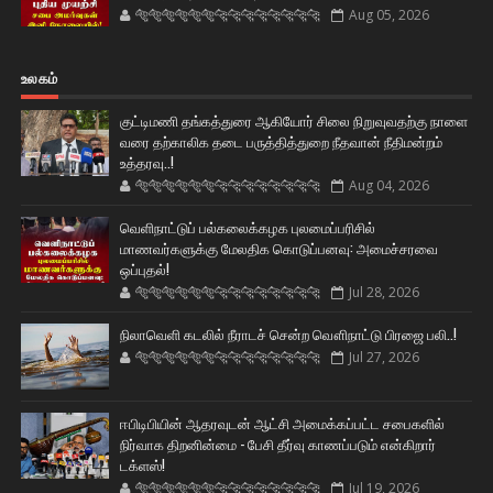
🐅🐅🐅🐅🐅🐅🐆🐆🐆🐆🐆🐆🐆🐆
Aug 05, 2026
உலகம்
குட்டிமணி தங்கத்துரை ஆகியோர் சிலை நிறுவுவதற்கு நாளை
வரை தற்காலிக தடை பருத்தித்துறை நீதவான் நீதிமன்றம்
உத்தரவு..!
🐅🐅🐅🐅🐅🐅🐆🐆🐆🐆🐆🐆🐆🐆
Aug 04, 2026
வெளிநாட்டுப் பல்கலைக்கழக புலமைப்பரிசில்
மாணவர்களுக்கு மேலதிக கொடுப்பனவு: அமைச்சரவை
ஒப்புதல்!
🐅🐅🐅🐅🐅🐅🐆🐆🐆🐆🐆🐆🐆🐆
Jul 28, 2026
நிலாவெளி கடலில் நீராடச் சென்ற வௌிநாட்டு பிரஜை பலி..!
🐅🐅🐅🐅🐅🐅🐆🐆🐆🐆🐆🐆🐆🐆
Jul 27, 2026
ஈபிடிபியின் ஆதரவுடன் ஆட்சி அமைக்கப்பட்ட சபைகளில்
நிர்வாக திறனின்மை - பேசி தீர்வு காணப்படும் என்கிறார்
டக்ளஸ்!
🐅🐅🐅🐅🐅🐅🐆🐆🐆🐆🐆🐆🐆🐆
Jul 19, 2026