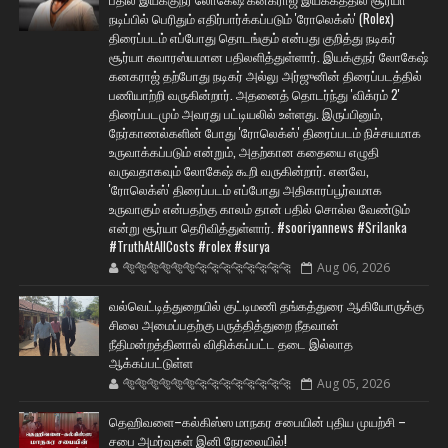
நடிப்பில் பெரிதும் எதிர்பார்க்கப்படும் 'ரோலெக்ஸ்' (Rolex)
திரைப்படம் எப்போது தொடங்கும் என்பது குறித்து நடிகர்
சூர்யா சுவாரஸ்யமான பதிலளித்துள்ளார். இயக்குநர் லோகேஷ்
கனகராஜ் தற்போது நடிகர் அல்லு அர்ஜுனின் திரைப்படத்தில்
பணியாற்றி வருகின்றார். அதனைத் தொடர்ந்து 'விக்ரம் 2'
திரைப்படமும் அவரது பட்டியலில் உள்ளது. இருப்பினும்,
நேர்காணல்களின் போது 'ரோலெக்ஸ்' திரைப்படம் நிச்சயமாக
உருவாக்கப்படும் என்றும், அதற்கான கதையை எழுதி
வருவதாகவும் லோகேஷ் கூறி வருகின்றார். எனவே,
'ரோலெக்ஸ்' திரைப்படம் எப்போது அதிகாரப்பூர்வமாக
உருவாகும் என்பதற்கு காலம் தான் பதில் சொல்ல வேண்டும்
என்று சூர்யா தெரிவித்துள்ளார். #sooriyannews #Srilanka
#TruthAtAllCosts #rolex #surya
🐅🐅🐅🐅🐅🐅🐆🐆🐆🐆🐆🐆🐆🐆
Aug 06, 2026
வல்வெட்டித்துறையில் குட்டிமணி தங்கத்துரை ஆகியோருக்கு
சிலை அமைப்பதற்கு பருத்தித்துறை நீதவான்
நீதிமன்றத்தினால் விதிக்கப்பட்ட தடை இல்லாத
ஆக்கப்பட்டுள்ள
🐅🐅🐅🐅🐅🐅🐆🐆🐆🐆🐆🐆🐆🐆
Aug 05, 2026
தெஹிவளை–கல்கிஸ்ஸ மாநகர சபையின் புதிய முயற்சி –
சபை அமர்வுகள் இனி நேரலையில்!