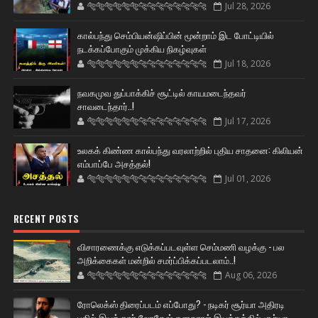
🐅🐅🐅🐅🐅🐅🐆🐆🐆🐆🐆🐆🐆🐆
Jul 28, 2026
கால்பந்து செம்பியன்ஷிப்பின் மூன்றாம் இட போட்டியில்
நடக்கப்போகும் முக்கிய நிகழ்வுகள்
🐅🐅🐅🐅🐅🐅🐆🐆🐆🐆🐆🐆🐆🐆
Jul 18, 2026
நவகமுவ துப்பாக்கிச் சூட்டில் காயமடைந்தவர்
சாவடைந்தார்..!
🐅🐅🐅🐅🐅🐅🐆🐆🐆🐆🐆🐆🐆🐆
Jul 17, 2026
உலகக் கிண்ண கால்பந்து வரலாற்றில் புதிய சாதனை: கிலியன்
எம்பாப்பே அசத்தல்!
🐅🐅🐅🐅🐅🐅🐆🐆🐆🐆🐆🐆🐆🐆
Jul 01, 2026
RECENT POSTS
விசாரணைக்கு எடுக்கப்படவுள்ள செம்மணி வழக்கு - பல
அறிக்கைகள் மன்றில் சமர்ப்பிக்கப்படலாம்..!
🐅🐅🐅🐅🐅🐅🐆🐆🐆🐆🐆🐆🐆🐆
Aug 06, 2026
ரோலெக்ஸ் திரைப்படம் எப்போது? - நடிகர் சூர்யா அதிரடி
பதில் இயக்குநர் லோகேஷ் கனகராஜ் இயக்கத்தில் சூர்யா