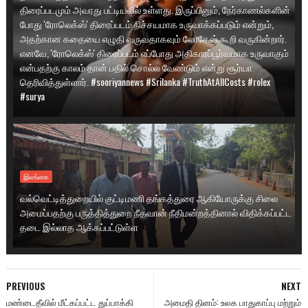
திரைப்படமும் அவரது பட்டியலில் உள்ளது. இருப்பினும், நேர்காணல்களின்
போது 'ரோலெக்ஸ்' திரைப்படம் நிச்சயமாக உருவாக்கப்படும் என்றும்,
அதற்கான கதையை எழுதி வருவதாகவும் லோகேஷ் கூறி வருகின்றார்.
எனவே, 'ரோலெக்ஸ்' திரைப்படம் எப்போது அதிகாரப்பூர்வமாக உருவாகும்
என்பதற்கு காலம் தான் பதில் சொல்ல வேண்டும் என்று சூர்யா
தெரிவித்துள்ளார். #sooriyannews #Srilanka #TruthAtAllCosts #rolex
#surya
இலங்கை
வல்வெட்டித்துறையில் குட்டிமணி தங்கத்துரை ஆகியோருக்கு சிலை
அமைப்பதற்கு பருத்தித்துறை நீதவான் நீதிமன்றத்தினால் விதிக்கப்பட்ட
தடை இல்லாத ஆக்கப்பட்டுள்ள
PREVIOUS
NEXT
மண்டைதீவில் மீட்கப்பட்ட துப்பாக்கி
அமைதி தினம்: உலக பாதுகாப்பு மற்றும்