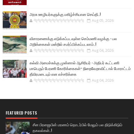
அரசு ஊழியர்களுக்கு மகிழ்ச்சியான செய்தி..!
🐅🐅🐅🐅🐅🐅🐆🐆🐆🐆🐆🐆🐆🐆
Aug 05, 2026
விசாரணைக்கு எடுக்கப்படவுள்ள செம்மணி வழக்கு - பல
அறிக்கைகள் மன்றில் சமர்ப்பிக்கப்படலாம்..!
🐅🐅🐅🐅🐅🐅🐆🐆🐆🐆🐆🐆🐆🐆
Aug 04, 2026
கல்வி அமைச்சுக்கு முன்னால் ஆசிரியர் - அதிபர் கூட்டணி
மாபெரும் பேரணி கோரிக்கைகள்~ நிறைவேறாவிட்டால் போராட்டம்
தீவிரமடையும் என எச்சரிக்கை
🐅🐅🐅🐅🐅🐅🐆🐆🐆🐆🐆🐆🐆🐆
Aug 04, 2026
FEATURED POSTS
சீன பிரஜையின் மரணம் தொடர்பில் மேலும் பல திடுக்கிடும்
தகவல்கள்..!