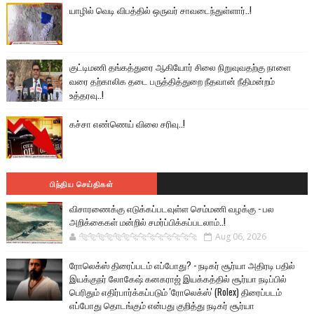
யாழில் வெடி விபத்தில் ஒருவர் சாவடைந்துள்ளார்..!
குட்டிமணி தங்கத்துரை ஆகியோர் சிலை நிறுவுவதற்கு நாளை
வரை தற்காலிக தடை பருத்தித்துறை நீதவான் நீதிமன்றம்
உத்தரவு..!
கச்சா எண்ணெய் விலை சரிவு..!
பிந்திய செய்திகள்
விசாரணைக்கு எடுக்கப்படவுள்ள செம்மணி வழக்கு - பல
அறிக்கைகள் மன்றில் சமர்ப்பிக்கப்படலாம்..!
🐅🐅🐅🐅🐅🐅🐆🐆🐆🐆🐆🐆🐆🐆
Aug 06, 2026
ரோலெக்ஸ் திரைப்படம் எப்போது? - நடிகர் சூர்யா அதிரடி பதில்
இயக்குநர் லோகேஷ் கனகராஜ் இயக்கத்தில் சூர்யா நடிப்பில்
பெரிதும் எதிர்பார்க்கப்படும் 'ரோலெக்ஸ்' (Rolex) திரைப்படம்
எப்போது தொடங்கும் என்பது குறித்து நடிகர் சூர்யா