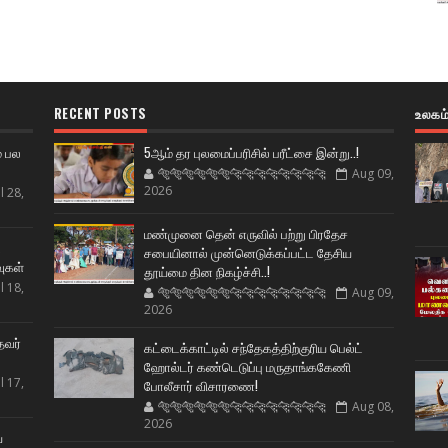
RECENT POSTS
உலகம
் பல
5ஆம் தர புலமைப்பரிசில் பரீட்சை இன்று..!
🐅🐅🐅🐅🐅🐅🐆🐆🐆🐆🐆🐆🐆🐆
Aug 09,
2026
l 28,
மண்முனை தென் எருவில் பற்று பிரதேச
ட
சபையினால் முன்னெடுக்கப்பட்ட தேசிய
வுகள்
தூய்மை தின நிகழ்ச்சி..!
l 18,
🐅🐅🐅🐅🐅🐅🐆🐆🐆🐆🐆🐆🐆🐆
Aug 09,
2026
தவர்
கட்டைக்காட்டில் சந்தேகத்திற்குரிய பெல்ட்
ஹோல்டர் கண்டெடுப்பு மருதாங்ககேணி
l 17,
போலீசார் விசாரணை!
🐅🐅🐅🐅🐅🐅🐆🐆🐆🐆🐆🐆🐆🐆
Aug 08,
2026
ய