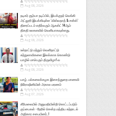
🐅🐅🐅🐅🐅🐅🐆🐆🐆🐆🐆🐆🐆🐆
Aug 08, 2026
நடிகர் சூர்யா நடிப்பில், இயக்குநர் வெங்கி
அட்லூரி இயக்கியுள்ள ‘விஸ்வநாத் & சன்ஸ்’
திரைப்படம் எதிர்வரும் ஆகஸ்ட் 14ஆம்
திகதி உலகளவில் வெளியாகவுள்ளது.
🐅🐅🐅🐅🐅🐅🐆🐆🐆🐆🐆🐆🐆🐆
Aug 08, 2026
உள்நாட்டு மற்றும் வெளிநாட்டு
சுற்றுலாவிகளை இலக்காக கொண்டு
யாழில் மாபெரும் திருவிழா! வ
🐅🐅🐅🐅🐅🐅🐆🐆🐆🐆🐆🐆🐆🐆
Aug 08, 2026
யாழ். பல்கலைக்கழக இசைத்துறை மாணவி
நிரோஷினியின் அகால மரணம்
🐅🐅🐅🐅🐅🐅🐆🐆🐆🐆🐆🐆🐆🐆
Aug 07, 2026
கீரிமலையில் அனுமதியின்றி கொட்டப்படும்
குப்பைகள் - நேரில் சென்ற மத்திய சுற்றாடல்
அதிகார சபையினர்..!