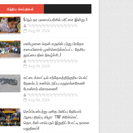
பிந்திய செய்திகள்
5ஆம் தர புலமைப்பரிசில் பரீட்சை இன்று..!
🐅🐅🐅🐅🐅🐅🐆🐆🐆🐆🐆🐆🐆🐆
Aug 09, 2026
மண்முனை தென் எருவில் பற்று பிரதேச
சபையினால் முன்னெடுக்கப்பட்ட தேசிய
தூய்மை தின நிகழ்ச்சி..!
🐅🐅🐅🐅🐅🐅🐆🐆🐆🐆🐆🐆🐆🐆
Aug 09, 2026
கட்டைக்காட்டில் சந்தேகத்திற்குரிய பெல்ட்
ஹோல்டர் கண்டெடுப்பு மருதாங்ககேணி
போலீசார் விசாரணை!
🐅🐅🐅🐅🐅🐅🐆🐆🐆🐆🐆🐆🐆🐆
Aug 08, 2026
செம்பியன்பற்று புனித பிலிப்பு நேரியார்
ஆலய திறப்பு விழா: ‘T10’ கிரிக்கெட்
தொடரின் மாபெரும் இறுதிப் போட்டி நாளை
மறுதினம்!