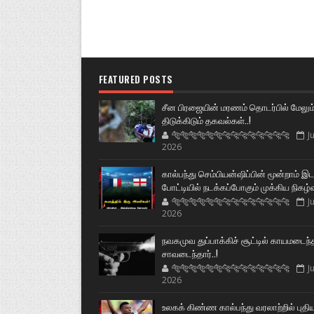
FEATURED POSTS
சீன பிரஜையின் மரணம் தொடர்பில் மேலும
திடுக்கிடும் தகவல்கள்..!
🐅🐅🐅🐅🐅🐅🐆🐆🐆🐆🐆🐆🐆🐆
Ju
2026
கால்பந்து செம்பியன்ஷிப்பின் மூன்றாம் இ
போட்டியில் நடக்கப்போகும் முக்கிய நிகழ்
🐅🐅🐅🐅🐅🐅🐆🐆🐆🐆🐆🐆🐆🐆
Ju
2026
நவகமுவ துப்பாக்கிச் சூட்டில் காயமடைந்
சாவடைந்தார்..!
🐅🐅🐅🐅🐅🐅🐆🐆🐆🐆🐆🐆🐆🐆
Ju
2026
உலகக் கிண்ண கால்பந்து வரலாற்றில் புதி