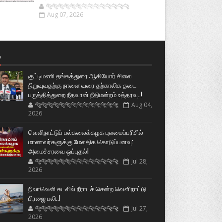
🐅🐅🐅🐅🐅🐅🐆🐆🐆🐆🐆🐆🐆🐆
Aug 07, 2026
்
குட்டிமணி தங்கத்துரை ஆகியோர் சிலை
நிறுவுவதற்கு நாளை வரை தற்காலிக தடை
பருத்தித்துறை நீதவான் நீதிமன்றம் உத்தரவு..!
🐅🐅🐅🐅🐅🐅🐆🐆🐆🐆🐆🐆🐆🐆
Aug 04,
2026
வெளிநாட்டுப் பல்கலைக்கழக புலமைப்பரிசில்
மாணவர்களுக்கு மேலதிக கொடுப்பனவு:
அமைச்சரவை ஒப்புதல்!
🐅🐅🐅🐅🐅🐅🐆🐆🐆🐆🐆🐆🐆🐆
Jul 28,
2026
நிலாவெளி கடலில் நீராடச் சென்ற வௌிநாட்டு
பிரஜை பலி..!
🐅🐅🐅🐅🐅🐅🐆🐆🐆🐆🐆🐆🐆🐆
Jul 27,
2026