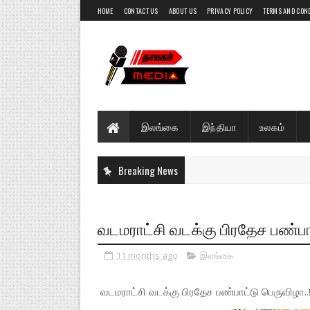
HOME
CONTACT US
ABOUT US
PRIVACY POLICY
TERMS AND CON
இலங்கை
இந்தியா
உலகம்
Breaking News
வடமராட்சி வடக்கு பிரதேச பண்பாட
11 months ago
இலங்கை
வடமராட்சி வடக்கு பிரதேச பண்பாட்டு பெருவிழா..