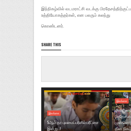
இந்நிகழ்வில் வடமராட்சி வடக்கு பிரதேசத்திற்கு
உத்தியோகத்தர்கள், என பலரும் கலந்து
கொண்டனர்.
SHARE THIS
இலங்கை
மண்முனை 
இலங்கை
பிரதேச 
5ஆம் தர புலமைப்பரிசில் பரீட்சை
முன்னெடு
இன்று..!
தின நிகழ்ச