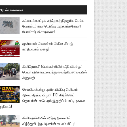
பிரபல்யமானவை
கட்டைக்காட்டில் சந்தேகத்திற்குரிய பெல்ட்
ஹோல்டர் கண்டெடுப்பு மருதாங்ககேணி
போலீசார் விசாரணை!
முன்னாள் அமைச்சர் அகில விராஜ்
காரியவசம் கைது!
கிளிநொச்சி இயக்கச்சியில் வீதி விபத்து:
பெண் படுகாயமடைந்து வைத்தியசாலையில்
அனுமதி
செம்பியன்பற்று புனித பிலிப்பு நேரியார்
ஆலய திறப்பு விழா: ‘T10’ கிரிக்கெட்
தொடரின் மாபெரும் இறுதிப் போட்டி நாளை
றுதினம்!
கிளிநொச்சியில் எரிந்த நிலையில்
வீழ்ந்துகிடந்த ஆணின் சடலம் மீட்பு!