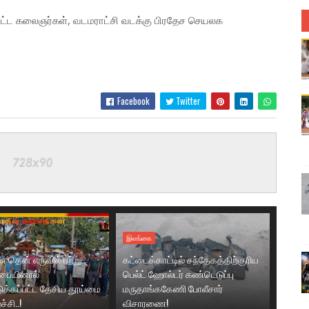
ட்பட்ட கலைஞர்கள், வடமராட்சி வடக்கு பிரதேச செயலக
Facebook
Twitter
இலங்கை
தென் எருவில் பற்று
கட்டைக்காட்டில் சந்தேகத்திற்குரிய
சபையினால்
பெல்ட் ஹோல்டர் கண்டெடுப்பு
க்கப்பட்ட தேசிய தூய்மை
மருதாங்ககேணி போலீசார்
்சி..!
விசாரணை!