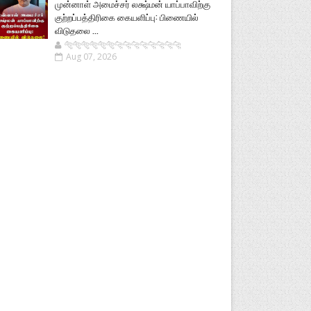
முன்னாள் அமைச்சர் லக்ஷ்மன் யாப்பாவிற்கு
குற்றப்பத்திரிகை கையளிப்பு: பிணையில்
விடுதலை ...
🐅🐅🐅🐅🐅🐅🐆🐆🐆🐆🐆🐆🐆🐆
Aug 07, 2026