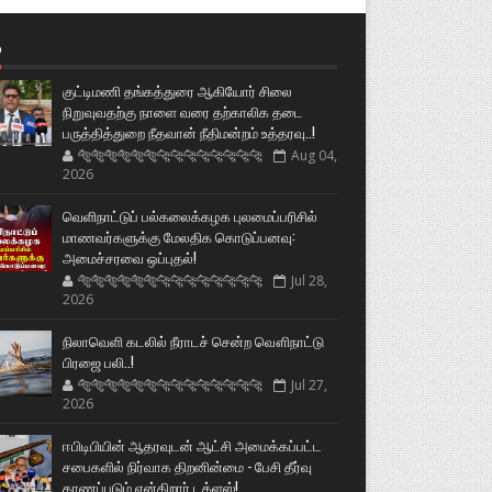
்
குட்டிமணி தங்கத்துரை ஆகியோர் சிலை
நிறுவுவதற்கு நாளை வரை தற்காலிக தடை
பருத்தித்துறை நீதவான் நீதிமன்றம் உத்தரவு..!
🐅🐅🐅🐅🐅🐅🐆🐆🐆🐆🐆🐆🐆🐆
Aug 04,
2026
வெளிநாட்டுப் பல்கலைக்கழக புலமைப்பரிசில்
மாணவர்களுக்கு மேலதிக கொடுப்பனவு:
அமைச்சரவை ஒப்புதல்!
🐅🐅🐅🐅🐅🐅🐆🐆🐆🐆🐆🐆🐆🐆
Jul 28,
2026
நிலாவெளி கடலில் நீராடச் சென்ற வௌிநாட்டு
பிரஜை பலி..!
🐅🐅🐅🐅🐅🐅🐆🐆🐆🐆🐆🐆🐆🐆
Jul 27,
2026
ஈபிடிபியின் ஆதரவுடன் ஆட்சி அமைக்கப்பட்ட
சபைகளில் நிர்வாக திறனின்மை - பேசி தீர்வு
காணப்படும் என்கிறார் டக்ளஸ்!