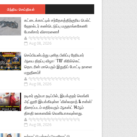
பிந்திய செய்திகள்
கட்டைக்காட்டில் சந்தேகத்திற்குரிய பெல்ட்
ஹோல்டர் கண்டெடுப்பு மருதாங்ககேணி
போலீசார் விசாரணை!
🐅🐅🐅🐅🐅🐅🐆🐆🐆🐆🐆🐆🐆🐆
Aug 08, 2026
செம்பியன்பற்று புனித பிலிப்பு நேரியார்
ஆலய திறப்பு விழா: ‘T10’ கிரிக்கெட்
தொடரின் மாபெரும் இறுதிப் போட்டி நாளை
மறுதினம்!
🐅🐅🐅🐅🐅🐅🐆🐆🐆🐆🐆🐆🐆🐆
Aug 08, 2026
நடிகர் சூர்யா நடிப்பில், இயக்குநர் வெங்கி
அட்லூரி இயக்கியுள்ள ‘விஸ்வநாத் & சன்ஸ்’
திரைப்படம் எதிர்வரும் ஆகஸ்ட் 14ஆம்
திகதி உலகளவில் வெளியாகவுள்ளது.
🐅🐅🐅🐅🐅🐅🐆🐆🐆🐆🐆🐆🐆🐆
Aug 08, 2026
உள்நாட்டு மற்றும் வெளிநாட்டு