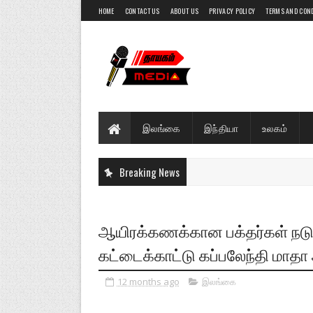
HOME
CONTACT US
ABOUT US
PRIVACY POLICY
TERMS AND CON
இலங்கை
இந்தியா
உலகம்
Breaking News
ஆயிரக்கணக்கான பக்தர்கள் நடுவி
கட்டைக்காட்டு கப்பலேந்தி மாதா ஆ
12 months ago
இலங்கை