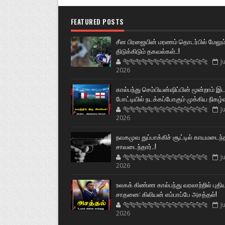
FEATURED POSTS
சீன பிரஜையின் மரணம் தொடர்பில் மேலும
திடுக்கிடும் தகவல்கள்..!
🐅🐅🐅🐅🐅🐅🐆🐆🐆🐆🐆🐆🐆🐆
Ju
2026
கால்பந்து செம்பியன்ஷிப்பின் மூன்றாம் இ
போட்டியில் நடக்கப்போகும் முக்கிய நிகழ்
🐅🐅🐅🐅🐅🐅🐆🐆🐆🐆🐆🐆🐆🐆
Ju
2026
நவகமுவ துப்பாக்கிச் சூட்டில் காயமடைந்
சாவடைந்தார்..!
🐅🐅🐅🐅🐅🐅🐆🐆🐆🐆🐆🐆🐆🐆
Ju
2026
உலகக் கிண்ண கால்பந்து வரலாற்றில் புதி
சாதனை: கிலியன் எம்பாப்பே அசத்தல்!
🐅🐅🐅🐅🐅🐅🐆🐆🐆🐆🐆🐆🐆🐆
Ju
2026