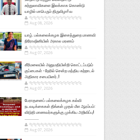
சுற்றுலாவிகளை இலக்காக கொண்டு
யாழில் மாபெரும் திருவிழா! வ
🐅🐅🐅🐅🐅🐅🐆🐆🐆🐆🐆🐆🐆🐆
Aug 08, 2026
யாழ். பல்கலைக்கழக இசைத்துறை மாணவி
நிரோஷினியின் அகால மரணம்
🐅🐅🐅🐅🐅🐅🐆🐆🐆🐆🐆🐆🐆🐆
Aug 07, 2026
கீரிமலையில் அனுமதியின்றி கொட்டப்படும்
குப்பைகள் - நேரில் சென்ற மத்திய சுற்றாடல்
அதிகார சபையினர்..!
🐅🐅🐅🐅🐅🐅🐆🐆🐆🐆🐆🐆🐆🐆
Aug 07, 2026
பேராதனைப் பல்கலைக்கழக கல்வி
நடவடிக்கைகள் திங்கள் முதல் மீள ஆரம்பம்:
விடுதி மாணவர்களுக்கு முக்கிய அறிவிப்பு!
...............
🐅🐅🐅🐅🐅🐅🐆🐆🐆🐆🐆🐆🐆🐆
Aug 07, 2026