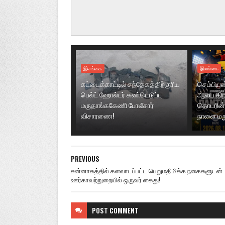
இலங்கை
இலங்கை
கட்டைக்காட்டில் சந்தேகத்திற்குரிய
செம்பியன்ப
பெல்ட் ஹோல்டர் கண்டெடுப்பு
ஆலய திறப்
மருதாங்ககேணி போலீசார்
தொடரின் 
விசாரணை!
நாளை மற
PREVIOUS
சுன்னாகத்தில் களவாடப்பட்ட பெறுமதிமிக்க நகைகளுடன்
ஊர்காவற்றுறையில் ஒருவர் கைது!
POST
COMMENT