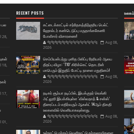
RECENT POSTS
உலகம
் பல
கட்டைக்காட்டில் சந்தேகத்திற்குரிய பெல்ட்
ஹோல்டர் கண்டெடுப்பு மருதாங்ககேணி
போலீசார் விசாரணை!
l 28,
🐅🐅🐅🐅🐅🐅🐆🐆🐆🐆🐆🐆🐆🐆
Aug 08,
2026
ட
வுகள்
செம்பியன்பற்று புனித பிலிப்பு நேரியார் ஆலய
திறப்பு விழா: ‘T10’ கிரிக்கெட் தொடரின்
l 18,
மாபெரும் இறுதிப் போட்டி நாளை மறுதினம்!
🐅🐅🐅🐅🐅🐅🐆🐆🐆🐆🐆🐆🐆🐆
Aug 08,
தவர்
2026
நடிகர் சூர்யா நடிப்பில், இயக்குநர் வெங்கி
l 17,
அட்லூரி இயக்கியுள்ள ‘விஸ்வநாத் & சன்ஸ்’
திரைப்படம் எதிர்வரும் ஆகஸ்ட் 14ஆம் திகதி
ய
உலகளவில் வெளியாகவுள்ளது.
🐅🐅🐅🐅🐅🐅🐆🐆🐆🐆🐆🐆🐆🐆
Aug 08,
2026
l 01,
உள்நாட்டு மற்றும் வெளிநாட்டு சுற்றுலாவிகளை