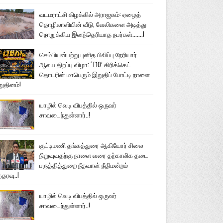
வடமராட்சி கிழக்கில் அராஜகம்: ஏழைத்
தொழிலாளியின் வீடு, வேலிகளை அடித்து
நொறுக்கிய இனந்தெரியாத நபர்கள்.......!
செம்பியன்பற்று புனித பிலிப்பு நேரியார்
ஆலய திறப்பு விழா: ‘T10’ கிரிக்கெட்
தொடரின் மாபெரும் இறுதிப் போட்டி நாளை
றுதினம்!
யாழில் வெடி விபத்தில் ஒருவர்
சாவடைந்துள்ளார்..!
குட்டிமணி தங்கத்துரை ஆகியோர் சிலை
நிறுவுவதற்கு நாளை வரை தற்காலிக தடை
பருத்தித்துறை நீதவான் நீதிமன்றம்
்தரவு..!
யாழில் வெடி விபத்தில் ஒருவர்
சாவடைந்துள்ளார்..!