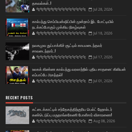
தகவல்கள்..!
🐅🐅🐅🐅🐅🐅🐆🐆🐆🐆🐆🐆🐆🐆
Jul 28, 2026
கால்பந்து செம்பியன்ஷிப்பின் மூன்றாம் இட போட்டியில்
நடக்கப்போகும் முக்கிய நிகழ்வுகள்
🐅🐅🐅🐅🐅🐅🐆🐆🐆🐆🐆🐆🐆🐆
Jul 18, 2026
நவகமுவ துப்பாக்கிச் சூட்டில் காயமடைந்தவர்
சாவடைந்தார்..!
🐅🐅🐅🐅🐅🐅🐆🐆🐆🐆🐆🐆🐆🐆
Jul 17, 2026
உலகக் கிண்ண கால்பந்து வரலாற்றில் புதிய சாதனை: கிலியன்
எம்பாப்பே அசத்தல்!
🐅🐅🐅🐅🐅🐅🐆🐆🐆🐆🐆🐆🐆🐆
Jul 01, 2026
RECENT POSTS
கட்டைக்காட்டில் சந்தேகத்திற்குரிய பெல்ட் ஹோல்டர்
கண்டெடுப்பு மருதாங்ககேணி போலீசார் விசாரணை!
🐅🐅🐅🐅🐅🐅🐆🐆🐆🐆🐆🐆🐆🐆
Aug 08, 2026