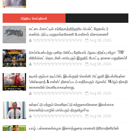
பிந்திய செய்திகள்
கட்டைக்காட்டில் சந்தேகத்திற்குரிய பெல்ட் ஹோல்டர்
கண்டெடுப்பு மருதாங்ககேணி போலீசார் விசாரணை!
🐅🐅🐅🐅🐅🐅🐆🐆🐆🐆🐆🐆🐆🐆
Aug 08, 2026
செம்பியன்பற்று புனித பிலிப்பு நேரியார் ஆலய திறப்பு விழா: ‘T10’
கிரிக்கெட் தொடரின் மாபெரும் இறுதிப் போட்டி நாளை மறுதினம்!
🐅🐅🐅🐅🐅🐅🐆🐆🐆🐆🐆🐆🐆🐆
Aug 08, 2026
நடிகர் சூர்யா நடிப்பில், இயக்குநர் வெங்கி அட்லூரி இயக்கியுள்ள
‘விஸ்வநாத் & சன்ஸ்’ திரைப்படம் எதிர்வரும் ஆகஸ்ட் 14ஆம் திகதி
உலகளவில் வெளியாகவுள்ளது.
🐅🐅🐅🐅🐅🐅🐆🐆🐆🐆🐆🐆🐆🐆
Aug 08, 2026
உள்நாட்டு மற்றும் வெளிநாட்டு சுற்றுலாவிகளை இலக்காக
கொண்டு யாழில் மாபெரும் திருவிழா! வ
🐅🐅🐅🐅🐅🐅🐆🐆🐆🐆🐆🐆🐆🐆
Aug 08, 2026
யாழ். பல்கலைக்கழக இசைத்துறை மாணவி நிரோஷினியின்