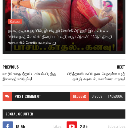
இலங்கை
நடிகர் சூர்யா நடிப்பில், இயக்குநர் வெங்கி அட்லூரி இயக்கியுள்ள
‘விஸ்வநாத் & சன்ஸ்’ திரைப்படம் எதிர்வரும் ஆகஸ்ட் 14ஆம் திகதி
உலகளவில் வெளியாகவுள்ளது.
PREVIOUS
NEXT
யாழில் உதைபந்தாட்ட கம்பம் விழுந்து
பிரித்தானியாவில் நடைபெறவுள்ள ஈழத்
இளைஞர் உயிரிழப்பு!
தமிழர் அரசியல், கலாச்சார மாநாடு!
POST
COMMENT
BLOGGER
DISQUS
FACEBOOK
SOCIAL COUNTER
18.5k
2.8k
Likes
Subscribes