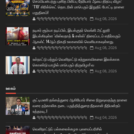
செம்பியன்பற்று புனித பிலிப்பு நேரியார் ஆலய திறப்பு விழா:
‘T10’ கிரிக்கெட் தொடரின் மாபெரும் இறுதிப் போட்டி நாளை
மறுதினம்!
🐅🐅🐅🐅🐅🐅🐆🐆🐆🐆🐆🐆🐆🐆
Aug 08, 2026
நடிகர் சூர்யா நடிப்பில், இயக்குநர் வெங்கி அட்லூரி
இயக்கியுள்ள ‘விஸ்வநாத் & சன்ஸ்’ திரைப்படம் எதிர்வரும்
ஆகஸ்ட் 14ஆம் திகதி உலகளவில் வெளியாகவுள்ளது.
🐅🐅🐅🐅🐅🐅🐆🐆🐆🐆🐆🐆🐆🐆
Aug 08, 2026
உள்நாட்டு மற்றும் வெளிநாட்டு சுற்றுலாவிகளை இலக்காக
கொண்டு யாழில் மாபெரும் திருவிழா! வ
🐅🐅🐅🐅🐅🐅🐆🐆🐆🐆🐆🐆🐆🐆
Aug 08, 2026
உலகம்
குட்டிமணி தங்கத்துரை ஆகியோர் சிலை நிறுவுவதற்கு நாளை
வரை தற்காலிக தடை பருத்தித்துறை நீதவான் நீதிமன்றம்
உத்தரவு..!
🐅🐅🐅🐅🐅🐅🐆🐆🐆🐆🐆🐆🐆🐆
Aug 04, 2026
வெளிநாட்டுப் பல்கலைக்கழக புலமைப்பரிசில்