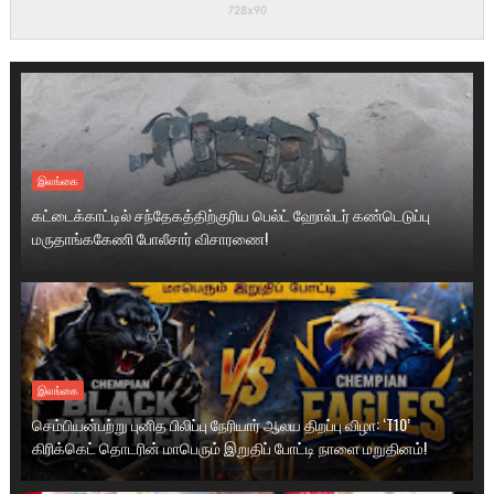
இலங்கை
கட்டைக்காட்டில் சந்தேகத்திற்குரிய பெல்ட் ஹோல்டர் கண்டெடுப்பு
மருதாங்ககேணி போலீசார் விசாரணை!
இலங்கை
செம்பியன்பற்று புனித பிலிப்பு நேரியார் ஆலய திறப்பு விழா: ‘T10’
கிரிக்கெட் தொடரின் மாபெரும் இறுதிப் போட்டி நாளை மறுதினம்!