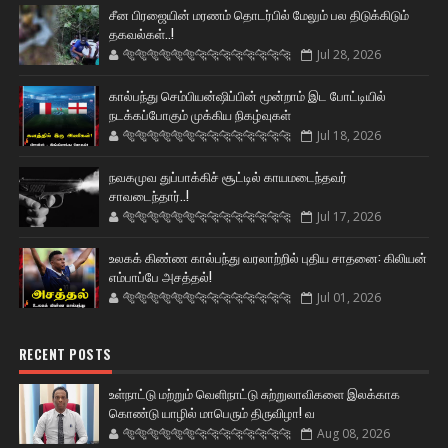
சீன பிரஜையின் மரணம் தொடர்பில் மேலும் பல திடுக்கிடும்
தகவல்கள்..!
🐅🐅🐅🐅🐅🐅🐆🐆🐆🐆🐆🐆🐆🐆
Jul 28, 2026
கால்பந்து செம்பியன்ஷிப்பின் மூன்றாம் இட போட்டியில்
நடக்கப்போகும் முக்கிய நிகழ்வுகள்
🐅🐅🐅🐅🐅🐅🐆🐆🐆🐆🐆🐆🐆🐆
Jul 18, 2026
நவகமுவ துப்பாக்கிச் சூட்டில் காயமடைந்தவர்
சாவடைந்தார்..!
🐅🐅🐅🐅🐅🐅🐆🐆🐆🐆🐆🐆🐆🐆
Jul 17, 2026
உலகக் கிண்ண கால்பந்து வரலாற்றில் புதிய சாதனை: கிலியன்
எம்பாப்பே அசத்தல்!
🐅🐅🐅🐅🐅🐅🐆🐆🐆🐆🐆🐆🐆🐆
Jul 01, 2026
RECENT POSTS
உள்நாட்டு மற்றும் வெளிநாட்டு சுற்றுலாவிகளை இலக்காக
கொண்டு யாழில் மாபெரும் திருவிழா! வ
🐅🐅🐅🐅🐅🐅🐆🐆🐆🐆🐆🐆🐆🐆
Aug 08, 2026