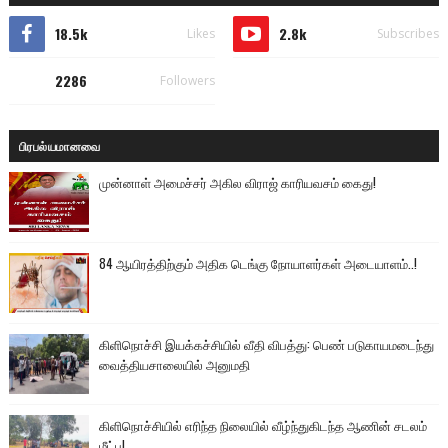
18.5k
2.8k
Likes
Subscribes
2286
Followers
பிரபல்யமானவை
முன்னாள் அமைச்சர் அகில விராஜ் காரியவசம் கைது!
84 ஆயிரத்திற்கும் அதிக டெங்கு நோயாளர்கள் அடையாளம்..!
கிளிநொச்சி இயக்கச்சியில் வீதி விபத்து: பெண் படுகாயமடைந்து
வைத்தியசாலையில் அனுமதி
கிளிநொச்சியில் எரிந்த நிலையில் வீழ்ந்துகிடந்த ஆணின் சடலம்
மீட்பு!