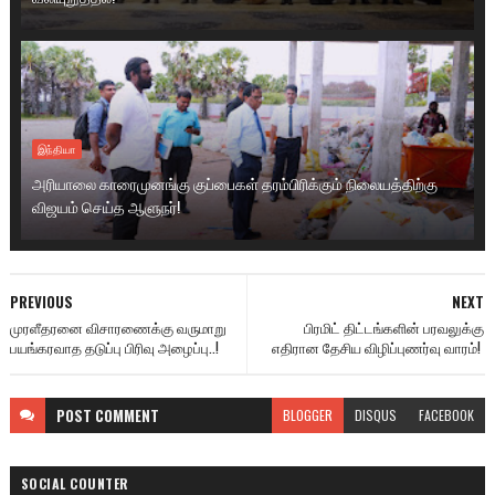
இந்தியா
அரியாலை காரைமுனங்கு குப்பைகள் தரம்பிரிக்கும் நிலையத்திற்கு
விஜயம் செய்த ஆளுநர்!
PREVIOUS
NEXT
முரளீதரனை விசாரணைக்கு வருமாறு
பிரமிட் திட்டங்களின் பரவலுக்கு
பயங்கரவாத தடுப்பு பிரிவு அழைப்பு..!
எதிரான தேசிய விழிப்புணர்வு வாரம்!
POST
COMMENT
BLOGGER
DISQUS
FACEBOOK
SOCIAL COUNTER