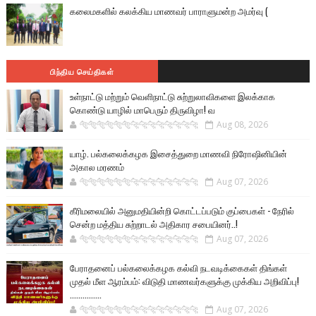
கலைமகளில் கலக்கிய மாணவர் பாராளுமன்ற அமர்வு (
பிந்திய செய்திகள்
உள்நாட்டு மற்றும் வெளிநாட்டு சுற்றுலாவிகளை இலக்காக
கொண்டு யாழில் மாபெரும் திருவிழா! வ
🐅🐅🐅🐅🐅🐅🐆🐆🐆🐆🐆🐆🐆🐆
Aug 08, 2026
யாழ். பல்கலைக்கழக இசைத்துறை மாணவி நிரோஷினியின்
அகால மரணம்
🐅🐅🐅🐅🐅🐅🐆🐆🐆🐆🐆🐆🐆🐆
Aug 07, 2026
கீரிமலையில் அனுமதியின்றி கொட்டப்படும் குப்பைகள் - நேரில்
சென்ற மத்திய சுற்றாடல் அதிகார சபையினர்..!
🐅🐅🐅🐅🐅🐅🐆🐆🐆🐆🐆🐆🐆🐆
Aug 07, 2026
பேராதனைப் பல்கலைக்கழக கல்வி நடவடிக்கைகள் திங்கள்
முதல் மீள ஆரம்பம்: விடுதி மாணவர்களுக்கு முக்கிய அறிவிப்பு!
...............
🐅🐅🐅🐅🐅🐅🐆🐆🐆🐆🐆🐆🐆🐆
Aug 07, 2026