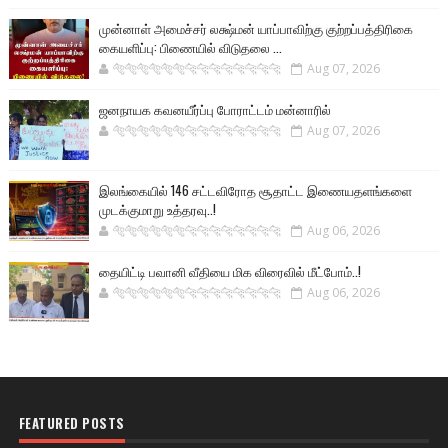
முன்னாள் அமைச்சர் லக்ஷ்மன் யாப்பாவிற்கு குற்றப்பத்திரிகை
கையளிப்பு: பிணையில் விடுதலை ...
🐅🐅🐅🐅🐅🐅🐆🐆🐆🐆🐆🐆🐆🐆
Aug 07, 2026
ஜனநாயக கவனயீர்ப்பு போராட்டம் மன்னாரில்
🐅🐅🐅🐅🐅🐅🐆🐆🐆🐆🐆🐆🐆🐆
Aug 07, 2026
இலங்கையில் 146 சட்டவிரோத சூதாட்ட இணையதளங்களை
முடக்குமாறு உத்தரவு..!
🐅🐅🐅🐅🐅🐅🐆🐆🐆🐆🐆🐆🐆🐆
Aug 06, 2026
தையிட்டி பவானி வீதியை மிக விரைவில் மீட்போம்..!
🐅🐅🐅🐅🐅🐅🐆🐆🐆🐆🐆🐆🐆🐆
Aug 06, 2026
FEATURED POSTS