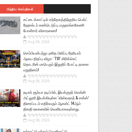
பிந்திய செய்திகள்
கட்டைக்காட்டில் சந்தேகத்திற்குரிய பெல்ட்
ஹோல்டர் கண்டெடுப்பு மருதாங்ககேணி
போலீசார் விசாரணை!
🐅🐅🐅🐅🐅🐅🐆🐆🐆🐆🐆🐆🐆🐆
Aug 08, 2026
செம்பியன்பற்று புனித பிலிப்பு நேரியார்
ஆலய திறப்பு விழா: ‘T10’ கிரிக்கெட்
தொடரின் மாபெரும் இறுதிப் போட்டி நாளை
மறுதினம்!
🐅🐅🐅🐅🐅🐅🐆🐆🐆🐆🐆🐆🐆🐆
Aug 08, 2026
நடிகர் சூர்யா நடிப்பில், இயக்குநர் வெங்கி
அட்லூரி இயக்கியுள்ள ‘விஸ்வநாத் & சன்ஸ்’
திரைப்படம் எதிர்வரும் ஆகஸ்ட் 14ஆம்
திகதி உலகளவில் வெளியாகவுள்ளது.
🐅🐅🐅🐅🐅🐅🐆🐆🐆🐆🐆🐆🐆🐆
Aug 08, 2026
உள்நாட்டு மற்றும் வெளிநாட்டு