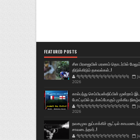
FEATURED POSTS
சீன பிரஜையின் மரணம் தொடர்பில் மேலும
திடுக்கிடும் தகவல்கள்..!
🐅🐅🐅🐅🐅🐅🐆🐆🐆🐆🐆🐆🐆🐆
Ju
2026
கால்பந்து செம்பியன்ஷிப்பின் மூன்றாம் இ
போட்டியில் நடக்கப்போகும் முக்கிய நிகழ்
🐅🐅🐅🐅🐅🐅🐆🐆🐆🐆🐆🐆🐆🐆
Ju
2026
நவகமுவ துப்பாக்கிச் சூட்டில் காயமடைந்
சாவடைந்தார்..!
🐅🐅🐅🐅🐅🐅🐆🐆🐆🐆🐆🐆🐆🐆
Ju