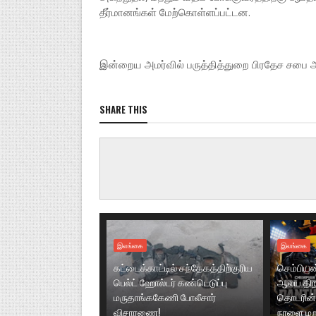
தீர்மானங்கள் மேற்கொள்ளப்பட்டன.
இன்றைய அமர்வில் பருத்தித்துறை பிரதேச சபை அ
SHARE THIS
இலங்கை
இலங்கை
கட்டைக்காட்டில் சந்தேகத்திற்குரிய
செம்பியன்ப
பெல்ட் ஹோல்டர் கண்டெடுப்பு
ஆலய திறப்
மருதாங்ககேணி போலீசார்
தொடரின் 
விசாரணை!
நாளை மற