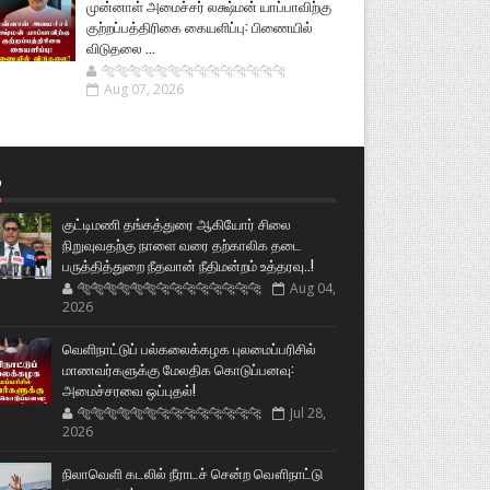
முன்னாள் அமைச்சர் லக்ஷ்மன் யாப்பாவிற்கு
குற்றப்பத்திரிகை கையளிப்பு: பிணையில்
விடுதலை ...
🐅🐅🐅🐅🐅🐅🐆🐆🐆🐆🐆🐆🐆🐆
Aug 07, 2026
்
குட்டிமணி தங்கத்துரை ஆகியோர் சிலை
நிறுவுவதற்கு நாளை வரை தற்காலிக தடை
பருத்தித்துறை நீதவான் நீதிமன்றம் உத்தரவு..!
🐅🐅🐅🐅🐅🐅🐆🐆🐆🐆🐆🐆🐆🐆
Aug 04,
2026
வெளிநாட்டுப் பல்கலைக்கழக புலமைப்பரிசில்
மாணவர்களுக்கு மேலதிக கொடுப்பனவு:
அமைச்சரவை ஒப்புதல்!
🐅🐅🐅🐅🐅🐅🐆🐆🐆🐆🐆🐆🐆🐆
Jul 28,
2026
நிலாவெளி கடலில் நீராடச் சென்ற வௌிநாட்டு