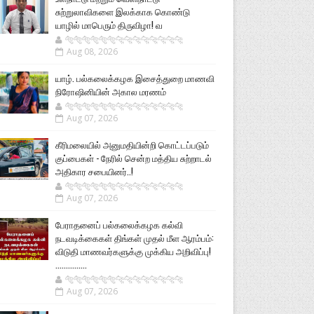
சுற்றுலாவிகளை இலக்காக கொண்டு
யாழில் மாபெரும் திருவிழா! வ
🐅🐅🐅🐅🐅🐅🐆🐆🐆🐆🐆🐆🐆🐆
Aug 08, 2026
யாழ். பல்கலைக்கழக இசைத்துறை மாணவி
நிரோஷினியின் அகால மரணம்
🐅🐅🐅🐅🐅🐅🐆🐆🐆🐆🐆🐆🐆🐆
Aug 07, 2026
கீரிமலையில் அனுமதியின்றி கொட்டப்படும்
குப்பைகள் - நேரில் சென்ற மத்திய சுற்றாடல்
அதிகார சபையினர்..!
🐅🐅🐅🐅🐅🐅🐆🐆🐆🐆🐆🐆🐆🐆
Aug 07, 2026
பேராதனைப் பல்கலைக்கழக கல்வி
நடவடிக்கைகள் திங்கள் முதல் மீள ஆரம்பம்:
விடுதி மாணவர்களுக்கு முக்கிய அறிவிப்பு!
...............
🐅🐅🐅🐅🐅🐅🐆🐆🐆🐆🐆🐆🐆🐆
Aug 07, 2026