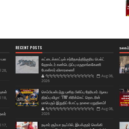
RECENT POSTS
உலகம
் பல
கட்டைக்காட்டில் சந்தேகத்திற்குரிய பெல்ட்
ஹோல்டர் கண்டெடுப்பு மருதாங்ககேணி
போலீசார் விசாரணை!
l 28,
🐅🐅🐅🐅🐅🐅🐆🐆🐆🐆🐆🐆🐆🐆
Aug 08,
2026
ட
வுகள்
செம்பியன்பற்று புனித பிலிப்பு நேரியார் ஆலய
திறப்பு விழா: ‘T10’ கிரிக்கெட் தொடரின்
l 18,
மாபெரும் இறுதிப் போட்டி நாளை மறுதினம்!
🐅🐅🐅🐅🐅🐅🐆🐆🐆🐆🐆🐆🐆🐆
Aug 08,
தவர்
2026
நடிகர் சூர்யா நடிப்பில், இயக்குநர் வெங்கி
l 17,