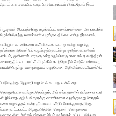
தொடர்பாக சபையில் வாத பிரதிவாதங்கள் நீண்டநேரம் இடம்
் முருகன் ஆலயத்திற்கு வழங்கப்பட் மணல்மண்ணை மீள பாவிக்க
ிழக்கிலிருந்து மணல்மண் வழங்குவதில்லை என்ற தீர்மானம்,
க்கவிருந்த காணிகளை சுவீகரிக்கக் கூடாது என்று வழங்கு
ற்க்காக நீதிமன்றில் வழங்குத்தொடர்ந்து குறித்த காணிகள்
தரணியும், முன்னாள் பாராளுமன்ற உறுப்பினருமான எம் ஏ சுமந்திரன்
பருவகாலத்தில் வடமராட்சி கிழக்கில் கடற்றொழில் மேற்கொள்வதை
ம
கோவிலிலிருந்து சுண்டிக்குளம் பகுதிவரை அறிவிக்கப்படவேண்டும்
ப்படுவதற்கு அனுமதி வழங்கக் கூடாது என்கினற
உத
 தொகுதியாக மாற்றுவதென்றும், மீன் சந்தைகளில் விற்பனை வரி
கள் இல்லாத குடும்பங்களுக்கு காணிகளை வழங்குமாறு கோரும்
ை வழங்குதல் என்ற தீர்மானம், வீதிப் போக்குவரத்திற்கு
ுன்பாக நாட்டப்பட்ட அழகுபடுத்திக், செடிகள், கொடிகளை
பதஸதாகவுள்ள மின்கம்பங்களை இடம் மாற்றுதல், உட்பட பல்வேறு