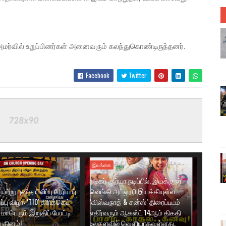
மர்வில் உறுப்பினர்கள் அனைவரும் கலந்துகொண்டிருந்தனர்.
Facebook
Twitter
இலங்கை
நடிகர் சூர்யா நடிப்பில், இயக்குநர்
ற்று புனித பிலிப்பு நேரியார்
வெங்கி அட்லூரி இயக்கியுள்ள
பு விழா: ‘T10’ கிரிக்கெட்
‘விஸ்வநாத் & சன்ஸ்’ திரைப்படம்
மாபெரும் இறுதிப் போட்டி
எதிர்வரும் ஆகஸ்ட் 14ஆம் திகதி
ுதினம்!
உலகளவில் வெளியாகவுள்ளது.